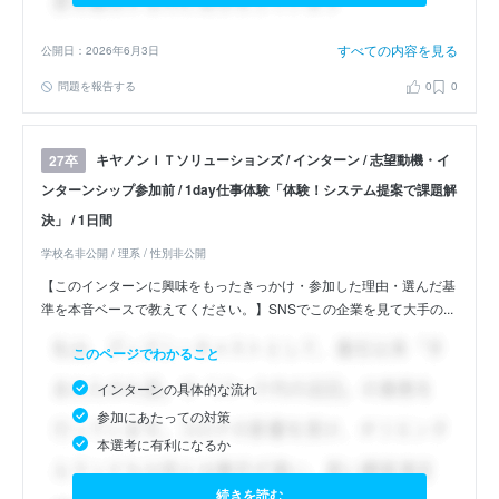
すべての内容を見る
公開日：2026年6月3日
問題を報告する
0
0
キヤノンＩＴソリューションズ / インターン / 志望動機・イ
27卒
ンターンシップ参加前 / 1day仕事体験「体験！システム提案で課題解
決」 / 1日間
学校名非公開 / 理系 / 性別非公開
【このインターンに興味をもったきっかけ・参加した理由・選んだ基
準を本音ベースで教えてください。】SNSでこの企業を見て大手の...
このページでわかること
インターンの具体的な流れ
参加にあたっての対策
本選考に有利になるか
続きを読む