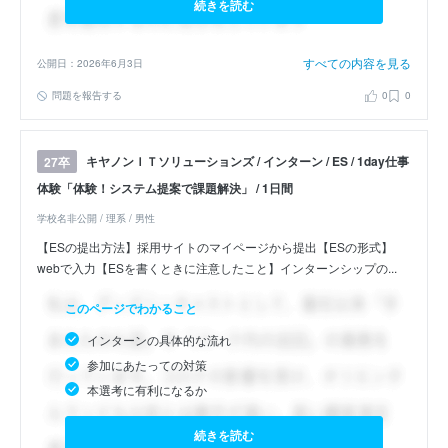
続きを読む
すべての内容を見る
公開日：2026年6月3日
問題を報告する
0
0
キヤノンＩＴソリューションズ / インターン / ES / 1day仕事
27卒
体験「体験！システム提案で課題解決」 / 1日間
学校名非公開 / 理系 / 男性
【ESの提出方法】採用サイトのマイページから提出【ESの形式】
webで入力【ESを書くときに注意したこと】インターンシップの...
このページでわかること
インターンの具体的な流れ
参加にあたっての対策
本選考に有利になるか
続きを読む