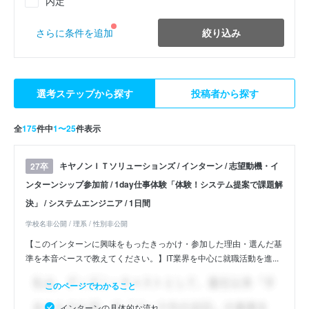
内定
絞り込み
さらに条件を追加
選考ステップから探す
投稿者から探す
全
175
件中
1〜25
件表示
キヤノンＩＴソリューションズ / インターン / 志望動機・イ
27卒
ンターンシップ参加前 / 1day仕事体験「体験！システム提案で課題解
決」 / システムエンジニア / 1日間
学校名非公開 / 理系 / 性別非公開
【このインターンに興味をもったきっかけ・参加した理由・選んだ基
準を本音ベースで教えてください。】IT業界を中心に就職活動を進...
このページでわかること
インターンの具体的な流れ