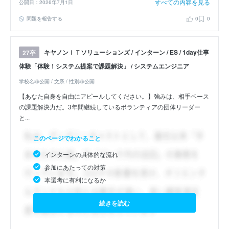
すべての内容を見る
公開日：2026年7月1日
問題を報告する
0
0
キヤノンＩＴソリューションズ / インターン / ES / 1day仕事
27卒
体験「体験！システム提案で課題解決」 / システムエンジニア
学校名非公開 / 文系 / 性別非公開
【あなた自身を自由にアピールしてください。】強みは、相手ベース
の課題解決力だ。3年間継続しているボランティアの団体リーダー
と...
このページでわかること
インターンの具体的な流れ
参加にあたっての対策
本選考に有利になるか
続きを読む