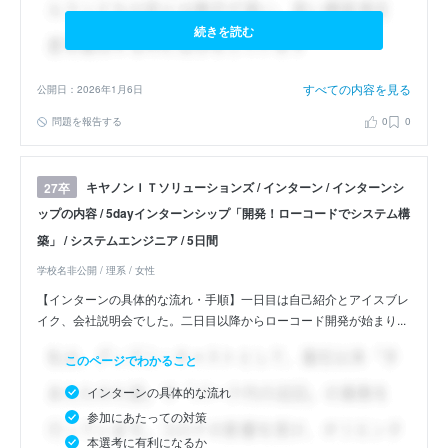
続きを読む
すべての内容を見る
公開日：2026年1月6日
問題を報告する
0
0
キヤノンＩＴソリューションズ / インターン / インターンシ
27卒
ップの内容 / 5dayインターンシップ「開発！ローコードでシステム構
築」 / システムエンジニア / 5日間
学校名非公開 / 理系 / 女性
【インターンの具体的な流れ・手順】一日目は自己紹介とアイスブレ
イク、会社説明会でした。二日目以降からローコード開発が始まり...
このページでわかること
インターンの具体的な流れ
参加にあたっての対策
本選考に有利になるか