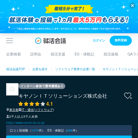
無料登録
ログイン
企業検索
説明会
就活支援
ES・体験記
就活速報
QAラ
就活会議TOP
企業を探す
ソフトウェア業界の企業一覧
キヤノンＩＴソリューシ
インターン参加で選考優遇あり
キヤノンＩＴソリューションズ株式会社
4.1
東京都
IT・通信(ソフトウェア)
2千人以上5千人未満
https://www.canon-its.co.jp/
口コミ投稿数（
1070
件）
ES・体験記（
366
件）