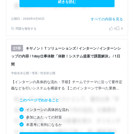
続きを読む
すべての内容を見る
公開日：2026年4月30日
問題を報告する
0
0
キヤノンＩＴソリューションズ / インターン / インターンシ
27卒
ップの内容 / 1day仕事体験「体験！システム提案で課題解決」 / 1日
間
学校名非公開 / 理系 / 性別非公開
【インターンの具体的な流れ・手順】チームでテーマに沿って要件定
義などを行いシステムを構築する 【このインターンで学べた業務...
このページでわかること
インターンの具体的な流れ
参加にあたっての対策
本選考に有利になるか