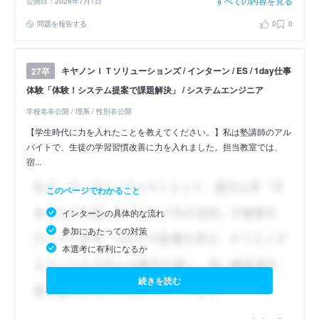
すべての内容を見る
公開日：2026年7月1日
問題を報告する
0
0
キヤノンＩＴソリューションズ / インターン / ES / 1day仕事
27卒
体験「体験！システム提案で課題解決」 / システムエンジニア
学校名非公開 / 理系 / 性別非公開
【学生時代に力を入れたことを教えてください。】私は塾講師のアル
バイトで、生徒の学習習慣改善に力を入れました。担当教室では、
宿...
このページでわかること
インターンの具体的な流れ
参加にあたっての対策
本選考に有利になるか
続きを読む