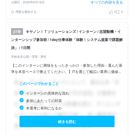
すべての内容を見る
公開日：2026年6月16日
問題を報告する
0
0
キヤノンＩＴソリューションズ / インターン / 志望動機・イ
27卒
ンターンシップ参加前 / 1day仕事体験「体験！システム提案で課題解
決」 / 1日間
学校名非公開 / 理系 / 男性
【このインターンに興味をもったきっかけ・参加した理由・選んだ基
準を本音ベースで教えてください。】ITを通じて幅広い業界に価値...
このページでわかること
インターンの具体的な流れ
参加にあたっての対策
本選考に有利になるか
続きを読む