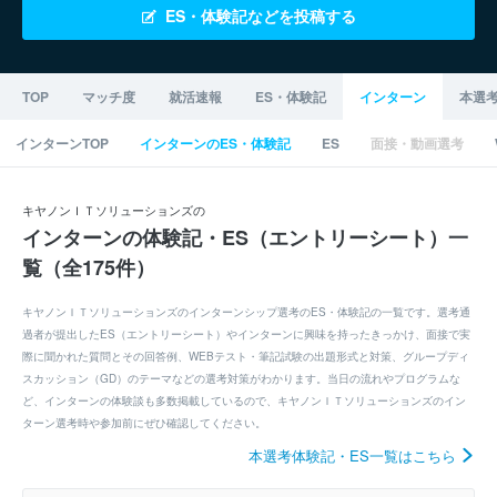
ES・体験記などを投稿する
TOP
マッチ度
就活速報
ES・体験記
インターン
本選
インターンTOP
インターンのES・体験記
ES
面接・動画選考
キヤノンＩＴソリューションズの
インターンの体験記・ES（エントリーシート）一
覧（全175件）
キヤノンＩＴソリューションズのインターンシップ選考のES・体験記の一覧です。選考通
過者が提出したES（エントリーシート）やインターンに興味を持ったきっかけ、面接で実
際に聞かれた質問とその回答例、WEBテスト・筆記試験の出題形式と対策、グループディ
スカッション（GD）のテーマなどの選考対策がわかります。当日の流れやプログラムな
ど、インターンの体験談も多数掲載しているので、キヤノンＩＴソリューションズのイン
ターン選考時や参加前にぜひ確認してください。
本選考体験記・ES一覧はこちら