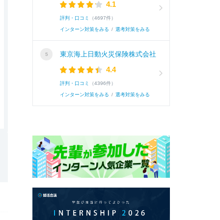
4.1
評判・口コミ
（4697件）
インターン対策をみる
/
選考対策をみる
東京海上日動火災保険株式会社
4.4
評判・口コミ
（4396件）
インターン対策をみる
/
選考対策をみる