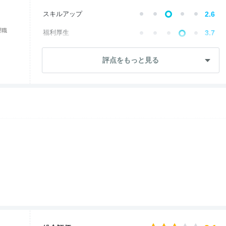
スキルアップ
2.6
理職
福利厚生
3.7
成長・将来性
2.8
評点をもっと見る
社員・管理職
2.8
ワークライフ
3.5
女性の働きやすさ
3.2
入社後のギャップ
2.1
退職理由
3.2