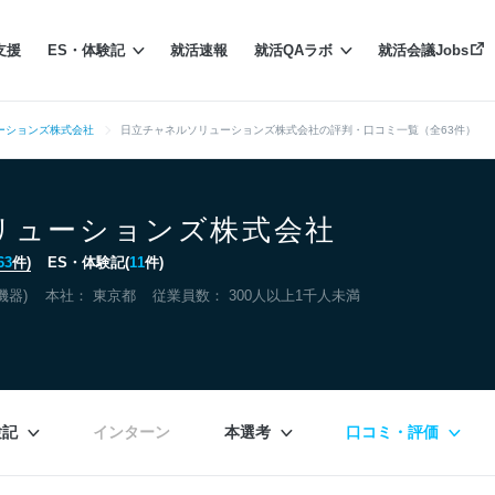
支援
ES・体験記
就活速報
就活QAラボ
就活会議Jobs
ーションズ株式会社
日立チャネルソリューションズ株式会社の評判・口コミ一覧（全63件）
リューションズ株式会社
63
件)
ES・体験記(
11
件)
機器)
本社：
東京都
従業員数： 300人以上1千人未満
験記
インターン
本選考
口コミ・評価