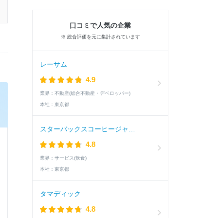
口コミで人気の企業
※ 総合評価を元に集計されています
レーサム
4.9
業界：
不動産(総合不動産・デベロッパー)
本社：
東京都
スターバックスコーヒージャパン
4.8
業界：
サービス(飲食)
本社：
東京都
タマディック
4.8