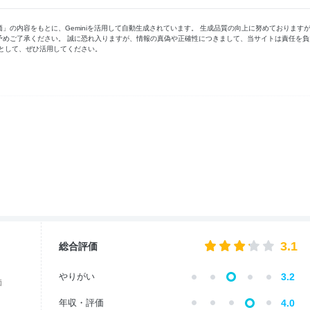
の内容をもとに、Geminiを活用して自動生成されています。 生成品質の向上に努めております
予めご了承ください。 誠に恐れ入りますが、情報の真偽や正確性につきまして、当サイトは責任を負
として、ぜひ活用してください。
3.1
総合評価
やりがい
3.2
価
年収・評価
4.0