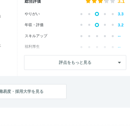
3.1
総合評価
やりがい
3.3
価
年収・評価
3.2
--
スキルアップ
化
--
福利厚生
成長・将来性
2.7
評点をもっと見る
--
社員・管理職
ワークライフ
3.3
社風・文化
2.8
難易度・採用大学を見る
--
女性の働きやすさ
--
入社後のギャップ
入社難易度
3.0