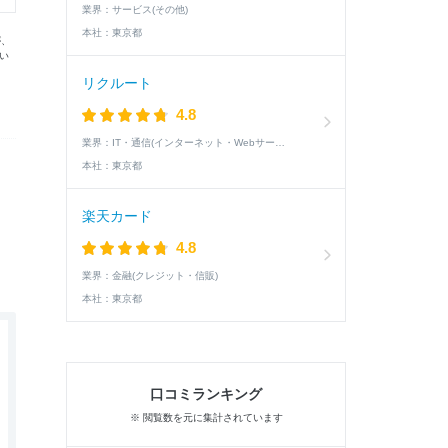
業界：
サービス(その他)
本社：
東京都
が、
い
リクルート
4.8
業界：
IT・通信(インターネット・Webサービス)
本社：
東京都
楽天カード
4.8
業界：
金融(クレジット・信販)
本社：
東京都
口コミランキング
※ 閲覧数を元に集計されています