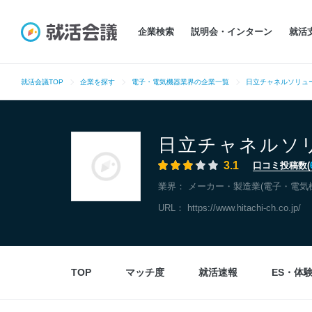
企業検索
説明会・インターン
就活
就活会議TOP
企業を探す
電子・電気機器業界の企業一覧
日立チャネルソリュ
日立チャネルソ
3.1
口コミ投稿数(
業界：
メーカー・製造業(電子・電気
URL：
https://www.hitachi-ch.co.jp/
TOP
マッチ度
就活速報
ES・体