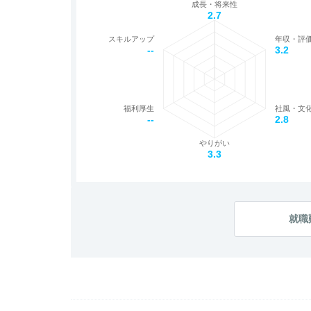
成長・将来性
2.7
スキルアップ
年収・評
--
3.2
福利厚生
社風・文
--
2.8
やりがい
3.3
就職