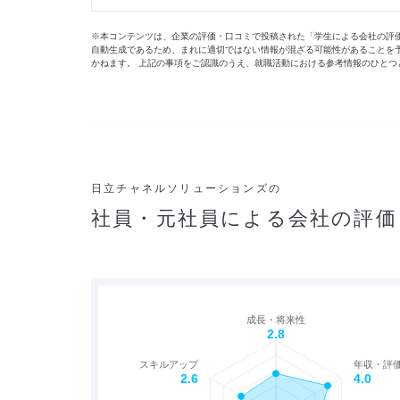
※本コンテンツは、企業の評価・口コミで投稿された「学生による会社の評価」
自動生成であるため、まれに適切ではない情報が混ざる可能性があることを
かねます。 上記の事項をご認識のうえ、就職活動における参考情報のひとつ
日立チャネルソリューションズの
社員・元社員による会社の評価
成長・将来性
2.8
スキルアップ
年収・評
2.6
4.0