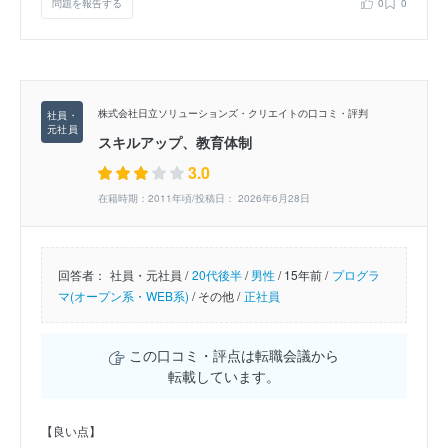
問題を報告する
0
0
株式会社日立ソリューションズ・クリエイトの口コミ・評判
スキルアップ、教育体制
3.0
在籍時期：2011年頃/投稿日： 2026年6月28日
回答者：
社員・元社員 /
20代後半
/
男性
/
15年前 /
プログラ
マ(オープン系・WEB系)
/
その他 /
正社員
この口コミ・評点は転職会議から
転載しています。
【良い点】