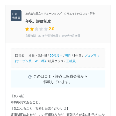
株式会社日立ソリューションズ・クリエイトの口コミ・評判
年収、評価制度
2.0
在籍時期：2018年頃/投稿日： 2026年6月16日
回答者：
社員・元社員 /
20代後半
/
男性
/
8年前 /
プログラマ
(オープン系・WEB系)
/
社員クラス /
正社員
この口コミ・評点は転職会議から
転載しています。
【良い点】
年功序列であること。
【気になること・改善したほうがいい点】
評価制度はあるが、いい評価取ろうが、頑張ろうが常にB(平均)にな