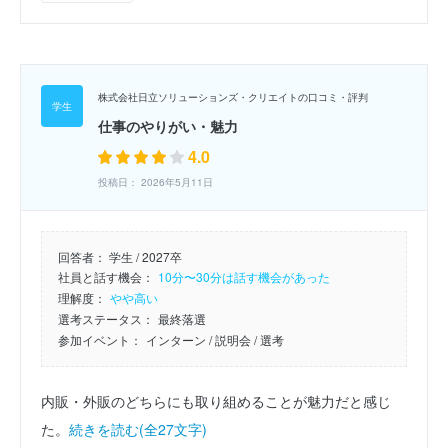
株式会社日立ソリューションズ・クリエイトの口コミ・評判
仕事のやりがい・魅力
4.0
投稿日： 2026年5月11日
回答者：
学生 / 2027卒
社員と話す機会：
10分〜30分は話す機会があった
理解度：
やや高い
選考ステータス：
最終落選
参加イベント：
インターン
/ 説明会
/ 選考
内販・外販のどちらにも取り組めることが魅力だと感じ
た。
続きを読む(全27文字)