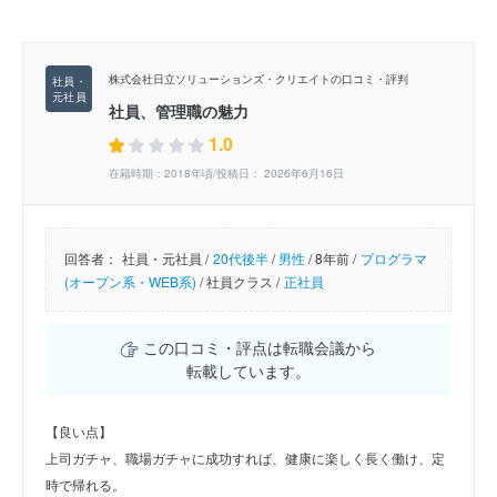
株式会社日立ソリューションズ・クリエイトの口コミ・評判
社員、管理職の魅力
1.0
在籍時期：2018年頃/投稿日： 2026年6月16日
回答者：
社員・元社員 /
20代後半
/
男性
/
8年前 /
プログラマ
(オープン系・WEB系)
/
社員クラス /
正社員
この口コミ・評点は転職会議から
転載しています。
【良い点】
上司ガチャ、職場ガチャに成功すれば、健康に楽しく長く働け、定
時で帰れる。