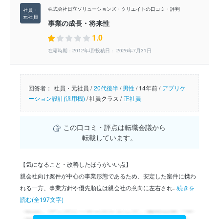
株式会社日立ソリューションズ・クリエイトの口コミ・評判
事業の成長・将来性
1.0
在籍時期：2012年頃/投稿日： 2026年7月31日
回答者：
社員・元社員 /
20代後半
/
男性
/
14年前 /
アプリケ
ーション設計(汎用機)
/
社員クラス /
正社員
この口コミ・評点は転職会議から
転載しています。
【気になること・改善したほうがいい点】
親会社向け案件が中心の事業形態であるため、安定した案件に携わ
れる一方、事業方針や優先順位は親会社の意向に左右され...
続きを
読む(全197文字)