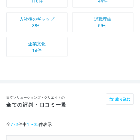
116件
44件
入社後のギャップ
退職理由
38件
59件
企業文化
19件
日立ソリューションズ・クリエイトの
絞り込む
全ての評判・口コミ一覧
全
772
件中
1〜25
件表示