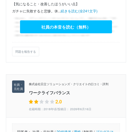
【気になること・改善したほうがいい点】
ガチャに失敗すると悲惨。休...
続きを読む(全241文字)
社員の本音を読む（無料）
問題を報告する
株式会社日立ソリューションズ・クリエイトの口コミ・評判
ワークライフバランス
2.0
在籍時期：2018年頃/投稿日： 2026年6月16日
回答者：
社員・元社員 /
20代後半
/
男性
/
8年前 /
プログラマ