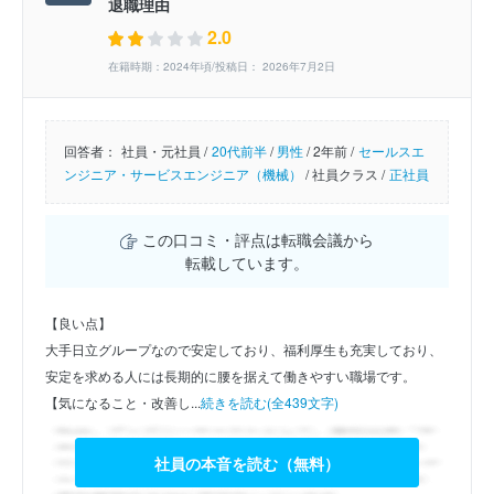
退職理由
2.0
在籍時期：2024年頃/投稿日： 2026年7月2日
回答者：
社員・元社員 /
20代前半
/
男性
/
2年前 /
セールスエ
ンジニア・サービスエンジニア（機械）
/
社員クラス /
正社員
この口コミ・評点は転職会議から
転載しています。
【良い点】
大手日立グループなので安定しており、福利厚生も充実しており、
安定を求める人には長期的に腰を据えて働きやすい職場です。
【気になること・改善し...
続きを読む(全439文字)
社員の本音を読む（無料）