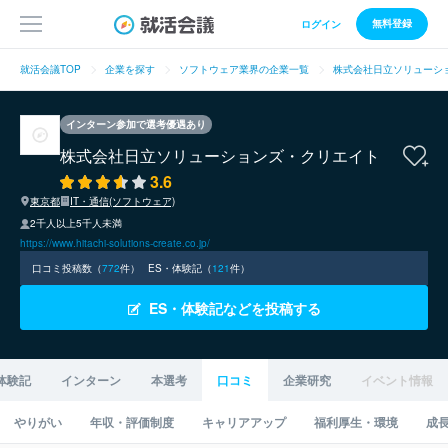
無料登録
ログイン
就活会議TOP
企業を探す
ソフトウェア業界の企業一覧
株式会社日立ソリューシ
インターン参加で選考優遇あり
株式会社日立ソリューションズ・クリエイト
3.6
東京都
IT・通信(ソフトウェア)
2千人以上5千人未満
https://www.hitachi-solutions-create.co.jp/
口コミ投稿数（
772
件）
ES・体験記（
121
件）
ES・体験記などを投稿する
体験記
インターン
本選考
口コミ
企業研究
イベント情報
やりがい
年収・評価制度
キャリアアップ
福利厚生・環境
成