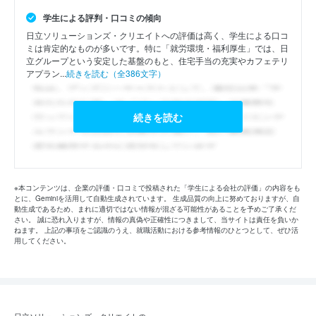
学生による評判・口コミの傾向
日立ソリューションズ・クリエイトへの評価は高く、学生による口コ
ミは肯定的なものが多いです。特に「就労環境・福利厚生」では、日
立グループという安定した基盤のもと、住宅手当の充実やカフェテリ
アプラン...
続きを読む（全386文字）
続きを読む
※本コンテンツは、企業の評価・口コミで投稿された「学生による会社の評価」の内容をも
とに、Geminiを活用して自動生成されています。 生成品質の向上に努めておりますが、自
動生成であるため、まれに適切ではない情報が混ざる可能性があることを予めご了承くだ
さい。 誠に恐れ入りますが、情報の真偽や正確性につきまして、当サイトは責任を負いか
ねます。 上記の事項をご認識のうえ、就職活動における参考情報のひとつとして、ぜひ活
用してください。
日立ソリューションズ・クリエイトの