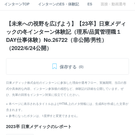
インターンTOP
インターンのES・体験記
ES
面接・動画選考
【未来への視野を広げよう】【23卒】日東メディ
ックの冬インターン体験記（理系/品質管理職１
DAY仕事体験）No.26722（非公開/男性）
（2022/6/24公開）
保存する
(0)
日東メディック株式会社のインターンに参加した理由や選考フロー、実施期間、当日の形
式や具体的な内容、インターン参加後の感想など、体験記の詳細を公開しています。ぜ
ひ、先輩の回答をインターン対策に役立ててください。
※ 本ページに表示されるタイトルおよびHTML上のメタ情報には、生成AIが作成した文章が
含まれます。
※ 参考になったボタンは、1度押すと変更できません。
2023卒 日東メディックのレポート