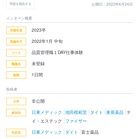
公開日：2022年6月24日
問題を報告する
インターン概要
2023卒
卒業年度
2022年1月 中旬
実施年月
品質管理職１DAY仕事体験
コース
未登録
職種名
1日間
期間
投稿者
非公開
大学
日東メディック
池田模範堂
ダイト
東亜薬品
テ
参加先
イ・エステック
ファイザー
日東メディック
ダイト
富士薬品
内定先