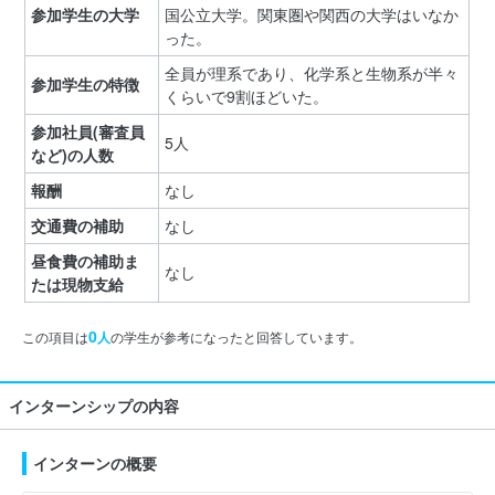
参加学生の大学
国公立大学。関東圏や関西の大学はいなか
った。
全員が理系であり、化学系と生物系が半々
参加学生の特徴
くらいで9割ほどいた。
参加社員(審査員
5人
など)の人数
報酬
なし
交通費の補助
なし
昼食費の補助ま
なし
たは現物支給
0
この項目は
人
の学生が参考になったと回答しています。
インターンシップの内容
インターンの概要