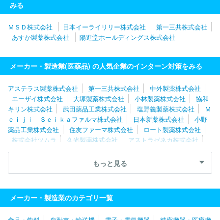
みる
ＭＳＤ株式会社
日本イーライリリー株式会社
第一三共株式会社
あすか製薬株式会社
陽進堂ホールディングス株式会社
メーカー・製造業(医薬品) の人気企業のインターン対策をみる
アステラス製薬株式会社
第一三共株式会社
中外製薬株式会社
エーザイ株式会社
大塚製薬株式会社
小林製薬株式会社
協和
キリン株式会社
武田薬品工業株式会社
塩野義製薬株式会社
Ｍ
ｅｉｊｉ Ｓｅｉｋａファルマ株式会社
日本新薬株式会社
小野
薬品工業株式会社
住友ファーマ株式会社
ロート製薬株式会社
株式会社ツムラ
久光製薬株式会社
アストラゼネカ株式会社
大鵬薬品工業株式会社
マルホ株式会社
アース製薬株式会社
杏林製薬株式会社
参天製薬株式会社
科研製薬株式会社
日本
もっと見る
イーライリリー株式会社
日本化薬株式会社
佐藤製薬株式会社
ゼリア新薬工業株式会社
沢井製薬株式会社
キッセイ薬品工業株
式会社
あすか製薬株式会社
ＪＣＲファーマ株式会社
ＭＳＤ株
メーカー・製造業のカテゴリ一覧
式会社
株式会社大塚製薬工場
生化学工業株式会社
ノバルティ
スファーマ株式会社
東和薬品株式会社
タカラバイオ株式会社
食品・飲料
自動車・輸送機
電子・電気機器
精密機器・医療機