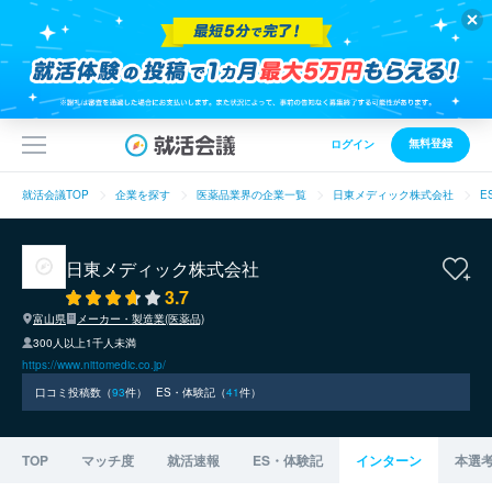
無料登録
ログイン
就活会議TOP
企業を探す
医薬品業界の企業一覧
日東メディック株式会社
E
日東メディック株式会社
3.7
富山県
メーカー・製造業(医薬品)
300人以上1千人未満
https://www.nittomedic.co.jp/
口コミ投稿数（
93
件）
ES・体験記（
41
件）
TOP
マッチ度
就活速報
ES・体験記
インターン
本選