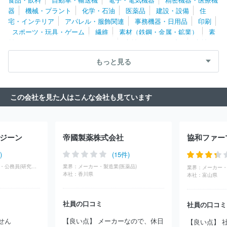
積水メディカル株式会社
鳥居薬品株式会社
中外製薬工業株式会
器
機械・プラント
化学・石油
医薬品
建設・設備
住
社
旭化成セラピューティクス株式会社
千寿製薬株式会社
バイ
宅・インテリア
アパレル・服飾関連
事務機器・日用品
印刷
エル薬品株式会社
全薬工業株式会社
陽進堂ホールディングス株
スポーツ・玩具・ゲーム
繊維
素材（鉄鋼・金属・鉱業）
素
式会社
協和発酵バイオ株式会社
グラクソ・スミスクライン株式
材（ゴム・ガラス・セラミックス）
素材（紙・パルプ）
素材
会社
ＥＡファーマ株式会社
ニプロファーマ株式会社
アッヴィ
（その他）
農林・水産
たばこ・飼料
その他
合同会社
もっと見る
この会社を見た人はこんな会社も見ています
ジーン
帝國製薬株式会社
)
(15件)
学校・官公庁・団体・公務員(研究機関)
業界：
メーカー・製造業(医薬品)
業界：
メーカー・
本社：
香川県
本社：
富山県
社員の口コミ
社員の口コミ
せん
【良い点】 メーカーなので、休日
【良い点】 