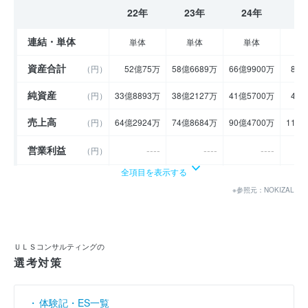
22年
23年
24年
2
連結・単体
単体
単体
単体
資産合計
（円）
52億75万
58億6689万
66億9900万
85億
純資産
（円）
33億8893万
38億2127万
41億5700万
49億
売上高
（円）
64億2924万
74億8684万
90億4700万
116
営業利益
----
----
----
（円）
全項目を表示する
経常利益
（円）
5億9922万
6億2793万
4億8100万
11億
※参照元：NOKIZAL
当期純利益
（円）
3億7283万
4億3234万
3億3600万
7億
利益余剰金
----
----
----
（円）
ＵＬＳコンサルティングの
売上伸び率
選考対策
（％）
- 1.55
16.45
20.84
営業利益率
----
----
----
（％）
体験記・ES一覧