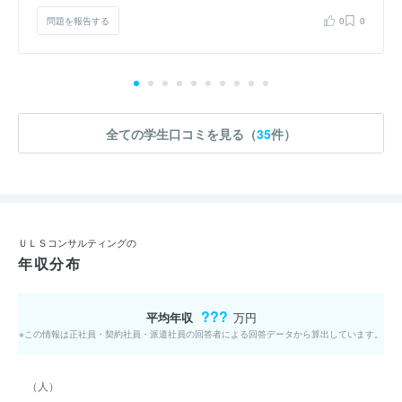
問題を報告する
0
0
全ての学生口コミを見る（
35
件）
ＵＬＳコンサルティングの
年収分布
???
平均年収
万円
※この情報は正社員・契約社員・派遣社員の回答者による回答データから算出しています。
（人）