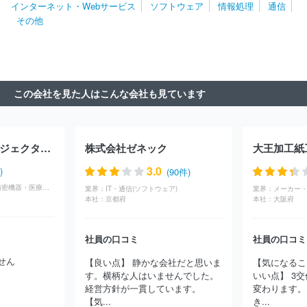
インターネット・Webサービス
ソフトウェア
情報処理
通信
株式会社チェンジホールディングス
アマゾンジャパン株式会社
その他
エキサイト株式会社
ＧＭＯメディア株式会社
Ｖｉｓｓｏ株式会
社
株式会社レコチョク
ＧＲＡＳグループ株式会社
株式会社Ｆ
ＦＲＩセキュリティ
株式会社インタースペース
ポーターズ株式
会社
クックパッド株式会社
株式会社アルファポリス
株式会社
ＬＩＦＵＬＬ
株式会社ＡＤＤＩＸ
３Ｈメディソリューション株
この会社を見た人はこんな会社も見ています
式会社
株式会社アイスタイル
株式会社サイバーエージェント
株式会社コロプラ
株式会社クラウドポイント
株式会社フルスピ
ード
株式会社Ｄ２Ｃ
ＧＭＯプロダクトプラットフォーム株式会
社
株式会社Ｗｉｚ
ピクシブ株式会社
株式会社朝日ネット
パナソニックプロジェクター＆ディスプレイ株式会社
株式会社ゼネック
大王加工紙
株式会社ビズリーチ
株式会社ディー・エル・イー
株式会社営放
プロデュース
株式会社エアネット
ジャパンメディアシステム株
3.0
)
(90件)
式会社
ＧＭＯインターネット株式会社
株式会社ＤＭＭ．ｃｏｍ
メーカー・製造業(精密機器・医療機器)
業界：
IT・通信(ソフトウェア)
業界：
ラボ
クルーズ株式会社
株式会社ソリトンシステムズ
楽天グル
本社：
京都府
本社：
大阪府
ープ株式会社
グレイステクノロジー株式会社
株式会社セレス
株式会社ＵＳＥＮ
株式会社ＴＯＲＩＣＯ
レッドフォックス株式
社員の口コミ
社員の口コミ
会社
株式会社バリューゴルフ
株式会社ボルテージ
Ｓａｎｓａ
ｎ株式会社
ＫＩＳドットアイ株式会社
千株式会社
株式会社分
せん
【良い点】 静かな会社だと思いま
【気になるこ
析屋
楽待株式会社
ペイクラウドホールディングス株式会社
株
す。横柄な人はいませんでした。
いい点】 3
式会社ビザスク
株式会社ジンジブ
有限会社ウニコ
株式会社Ｈ
経営方針が一貫しています。
変わります。
ＵＧＥ
Ｉｎａｇｏｒａ株式会社
アド・セイル株式会社
ロジザ
【気...
き...