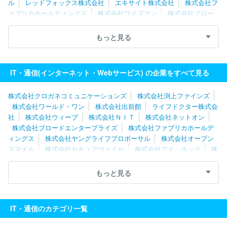
ル
レッドフォックス株式会社
エキサイト株式会社
株式会社フ
ァブリカホールディングス
株式会社ワイズマン
株式会社ブロー
ドエンタープライズ
グレイステクノロジー株式会社
株式会社バ
リューゴルフ
ＧＭＯメディア株式会社
株式会社出前館
株式会
もっと見る
社セレス
株式会社ネットオン
ポーターズ株式会社
株式会社チ
ェンジホールディングス
ペイクラウドホールディングス株式会社
Ｉｎａｇｏｒａ株式会社
ＧＲＡＳグループ株式会社
株式会社朝
IT・通信(インターネット・Webサービス) の企業をすべて見る
日ネット
ジャパンメディアシステム株式会社
株式会社エアネッ
ト
株式会社クロガネコミュニケーションズ
株式会社渕上ファインズ
株式会社ワールド・ワン
株式会社出前館
ライフドクター株式会
社
株式会社ウィーブ
株式会社ＮＩＴ
株式会社ネットオン
株式会社ブロードエンタープライズ
株式会社ファブリカホールデ
ィングス
株式会社ヤングライフプロポーサル
株式会社オープン
スマイル
株式会社セキュアヴェイル
株式会社アド・ホック
株
式会社ＨＡＲＰ
株式会社ワイズマン
株式会社メディウェル
株
式会社リブセンス
株式会社ポッケ
株式会社Ｓｐｅｅｅ
Ｕｎｉ
もっと見る
ｐｏｓ株式会社
株式会社ナビタイムジャパン
株式会社データＸ
合同会社ＤＭＭ．ｃｏｍ
株式会社シーネット
株式会社ＩＢＪ
ＧＭＯ ＴＥＣＨ株式会社
株式会社アイシーズ
株式会社ＭＩＸ
IT・通信のカテゴリ一覧
Ｉ
ＬＩＮＥヤフー株式会社
フリービット株式会社
サイボウズ
株式会社
株式会社ＤＹＭ
株式会社セールスフォース・ジャパン