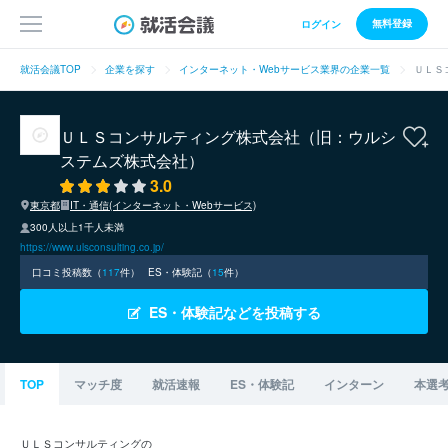
無料登録
ログイン
就活会議TOP
企業を探す
インターネット・Webサービス業界の企業一覧
ＵＬＳ
ＵＬＳコンサルティング株式会社（旧：ウルシ
ステムズ株式会社）
3.0
東京都
IT・通信(インターネット・Webサービス)
300人以上1千人未満
https://www.ulsconsulting.co.jp/
口コミ投稿数（
117
件）
ES・体験記（
15
件）
ES・体験記などを投稿する
TOP
マッチ度
就活速報
ES・体験記
インターン
本選
ＵＬＳコンサルティングの