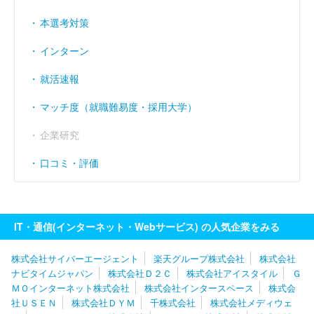
経常利益率
（％）
9.32
8.39
5.32
本選考対策
インターン
就活速報
マッチ度（就職難易度・採用大学）
企業研究
口コミ・評価
IT・通信(インターネット・Webサービス) の人気企業をみる
株式会社サイバーエージェント
楽天グループ株式会社
株式会社
ナビタイムジャパン
株式会社Ｄ２Ｃ
株式会社アイスタイル
Ｇ
ＭＯインターネット株式会社
株式会社インタースペース
株式会
社ＵＳＥＮ
株式会社ＤＹＭ
千株式会社
株式会社メディウェ