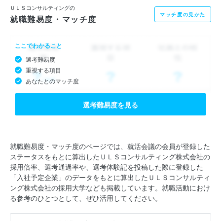
-----------------------
ＵＬＳコンサルティングの
マッチ度の見かた
就職難易度・マッチ度
■ウルシステムズの特徴
ここでわかること
選考難易度
◇クライアント以上にコミットする
重視する項目
お客様の成功に誰よりもコミットするために、提案だけでなく実
あなたとのマッチ度
行に向けた地道な活動も一緒に行います。
選考難易度を見る
◇ゼロベースで課題解決する
私たちはお客様が本質的に必要とするものだけを提供します。シ
ステム導入を見送るよう提案することもありますし、
就職難易度・マッチ度のページでは、就活会議の会員が登録した
ステータスをもとに算出したＵＬＳコンサルティング株式会社の
支援が必要なければ身を引くなど課題解決に必要なことをゼロベ
採用倍率、選考通過率や、選考体験記を投稿した際に登録した
ースで考え提案します。
「入社予定企業」のデータをもとに算出したＵＬＳコンサルティ
ング株式会社の採用大学なども掲載しています。就職活動におけ
る参考のひとつとして、ぜひ活用してください。
◇仕事を選ぶ
「私たちにとって挑戦しがいのある案件」や「自分達でなければ