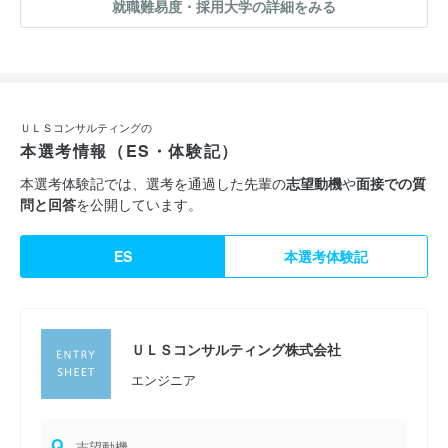
就職難易度・採用大学の詳細をみる
できない案件」を重視し、
チャレンジングな案件をお引き受けしています。
ＵＬＳコンサルティングの
本選考情報（ES・体験記）
本選考体験記では、選考を通過した先輩の
志望動機
や
面接での質
問と回答
を公開しています。
ES
本選考体験記
ＵＬＳコンサルティング株式会社
エンジニア
Q.
志望動機