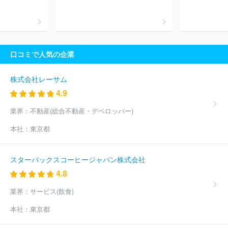
ード株式会社
ｐｅｐｅｘ株式会社
株式会社メディアコンサルテ
ィング
株式会社エーエスケーインターナショナル
株式会社イデ
ア・レコード
株式会社オンリーストーリー
ａｓｐｏ株式会社
株式会社スカイ３６５
ノアソリューション株式会社
株式会社Ａ
Ｚプロジェクト
ＮｅｘＦｕｓｉｏｎ株式会社
株式会社クラッソ
口コミで人気の企業
ーネ
ほか(1126件)
株式会社レーサム
4.9
業界：
不動産(総合不動産・デベロッパー)
本社：
東京都
スターバックスコーヒージャパン株式会社
4.8
業界：
サービス(飲食)
本社：
東京都