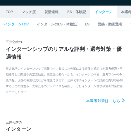
TOP
マッチ度
就活速報
ES・体験記
インターン
本選
インターンTOP
インターンのES・体験記
ES
面接・動画選考
三井化学の
インターンシップのリアルな評判・選考対策・優
遇情報
三井化学のインターンシップ情報です。参加した先輩による評価と感想（本選考優遇・早
期選考との関連や内定直結度、志望度の変化）から、インターンの内容、選考フローや対
策情報、現在の募集状況などを確認できます。三井化学のインターンの詳細な内容や参加
する上での注意点、先輩たちのアドバイスを確認し、ぜひインターン選びや選考対策に役
立ててください。
本選考対策はこちら
三井化学の
インターン