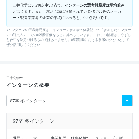
三井化学は5点満点中3.4点で、
インターンの選考難易度は平均並み
と言えます。また、就活会議に登録されている40,785件のメーカ
ー・製造業業界の企業の平均に比べると、0.6点高いです。
※インターンの選考難易度は、インターン参加者の体験記での「参加したインター
ンの評点入力」での5段階評価をもとに算出しています。これらの情報は、必ずし
も合否を決定づけるものではありません。就職活動における参考のひとつとして、
ぜひ活用してください。
三井化学の
インターンの概要
27卒 冬インターン
課題・テーマ
事業部門　仕事体験ワークショップ / 新