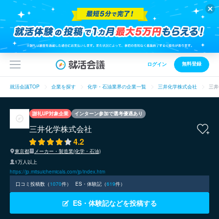
無料登録
ログイン
就活会議TOP
企業を探す
化学・石油業界の企業一覧
三井化学株式会社
三井
謝礼UP対象企業
インターン参加で選考優遇あり
三井化学株式会社
4.2
東京都
メーカー・製造業(化学・石油)
1万人以上
https://jp.mitsuichemicals.com/jp/index.htm
口コミ投稿数（
1070
件）
ES・体験記（
619
件）
ES・体験記などを投稿する