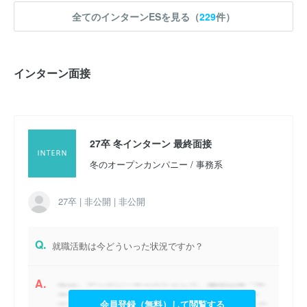
実施時期 : 2025年8月開催 / 期間 : 2日間 / インターンの形式 : 職場・
全てのインターンESを見る（
229
件）
工場見学 / コース : 夏オープンカンパニー 技術系 研究職向けコース
/ 職種 : 技術系
参加人数 : 30人
インターン面接
参加学生の大学 :
旧帝大がほとんどで地方国公立大が2割程度い
た。私大は全くいなかった。
インターンシップへの参加が本選考でも有利になると思いました
か？ : はい
27卒 冬インターン 最終面接
冬のオープンカンパニー / 事務系
27卒 | 非公開 | 非公開
Q.
就職活動は今どういった状況ですか？
A.
会員登録（無料）して閲覧する