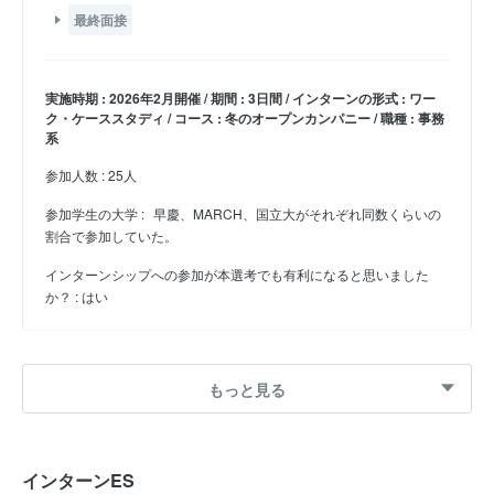
最終面接
実施時期 : 2026年2月開催 / 期間 : 3日間 / インターンの形式 : ワー
ク・ケーススタディ / コース : 冬のオープンカンパニー / 職種 : 事務
系
参加人数 : 25人
参加学生の大学 :
早慶、MARCH、国立大がそれぞれ同数くらいの
割合で参加していた。
インターンシップへの参加が本選考でも有利になると思いました
か？ : はい
27卒 夏インターン
もっと見る
素材をどの国で、どんなふうに活用するかを考えよ
エントリーシート
選考フロー :
インターンES