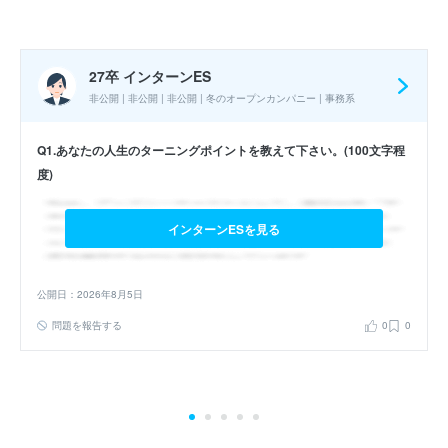
実施時期 : 2025年8月開催 / 期間 : 2日間 / インターンの形式 : 職場・
工場見学 / コース : 夏オープンカンパニー 技術系 研究職向けコース
27卒 インターンES
/ 職種 : 技術系
非公開 | 非公開 | 非公開 | 冬のオープンカンパニー | 事務系
参加人数 : 30人
Q1.あなたの人生のターニングポイントを教えて下さい。(100文字程
参加学生の大学 :
旧帝大学や地方国公立大の大学院生がほとんどだ
度)
った。私立大学の人の数は1割以下だった。
インターンシップへの参加が本選考でも有利になると思いました
インターンESを見る
か？ : はい
公開日：2026年8月5日
27卒 夏インターン
問題を報告する
0
0
会社説明、グループディスカッション
エントリーシート
最終面接
選考フロー :