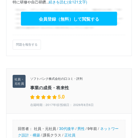
特に研修や自己研鑽...
続きを読む(全121文字)
会員登録（無料）して閲覧する
問題を報告する
ソフトバンク株式会社の口コミ・評判
事業の成長・将来性
5.0
在籍時期：2017年頃/投稿日： 2026年8月6日
回答者：
社員・元社員 /
30代後半
/
男性
/
9年前 /
ネットワー
ク設計・構築
/
課長クラス /
正社員