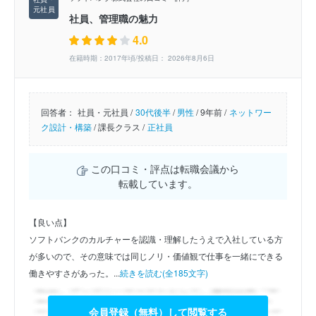
社員、管理職の魅力
4.0
在籍時期：2017年頃/投稿日： 2026年8月6日
回答者：
社員・元社員 /
30代後半
/
男性
/
9年前 /
ネットワー
ク設計・構築
/
課長クラス /
正社員
この口コミ・評点は転職会議から
転載しています。
【良い点】
ソフトバンクのカルチャーを認識・理解したうえで入社している方
が多いので、その意味では同じノリ・価値観で仕事を一緒にできる
働きやすさがあった。...
続きを読む(全185文字)
会員登録（無料）して閲覧する