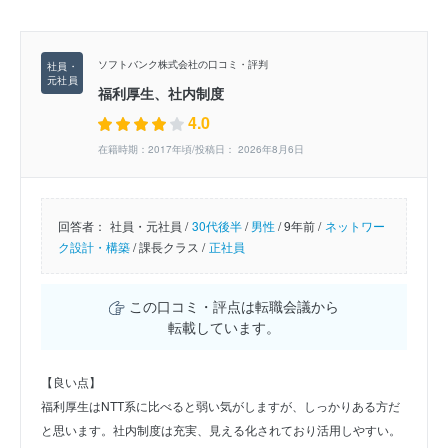
ソフトバンク株式会社の口コミ・評判
福利厚生、社内制度
4.0
在籍時期：2017年頃/投稿日： 2026年8月6日
回答者：
社員・元社員 /
30代後半
/
男性
/
9年前 /
ネットワー
ク設計・構築
/
課長クラス /
正社員
この口コミ・評点は転職会議から
転載しています。
【良い点】
福利厚生はNTT系に比べると弱い気がしますが、しっかりある方だ
と思います。社内制度は充実、見える化されており活用しやすい。