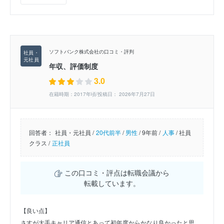
ソフトバンク株式会社の口コミ・評判
年収、評価制度
3.0
在籍時期：2017年頃/投稿日： 2026年7月27日
回答者：
社員・元社員 /
20代前半
/
男性
/
9年前 /
人事
/
社員
クラス /
正社員
この口コミ・評点は転職会議から
転載しています。
【良い点】
さすが大手キャリア通信とあって初年度からかなり良かったと思