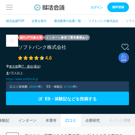
無料登録
ログイン
就活会議TOP
企業を探す
通信業界の企業一覧
ソフトバンク株式会社
ソフト
謝礼UP対象企業
インターン参加で選考優遇あり
ソフトバンク株式会社
4.6
東京都
IT・通信(通信)
1万人以上
https://www.softbank.jp
口コミ投稿数（
8684
件）
ES・体験記（
1003
件）
ES・体験記などを投稿する
体験記
インターン
本選考
口コミ
企業研究
イベント情報