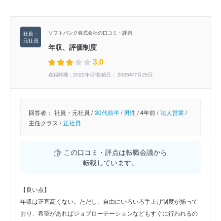
ソフトバンク株式会社の口コミ・評判
年収、評価制度
3.0
在籍時期：2022年頃/投稿日： 2026年7月25日
回答者：
社員・元社員 /
30代前半
/
男性
/
4年前 /
法人営業
/
主任クラス /
正社員
この口コミ・評点は転職会議から
転載しています。
【良い点】
年収は正直高くない。ただし、自由にいろいろ手上げ制度が揃って
おり、希望があればジョブローテーションなどもすぐに行われるの