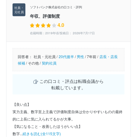
ソフトバンク株式会社の口コミ・評判
年収、評価制度
4.0
在籍時期：2019年頃/投稿日： 2026年7月17日
回答者：
社員・元社員 /
20代後半
/
男性
/
7年前 /
店長・店長
候補
/
その他 /
契約社員
この口コミ・評点は転職会議から
転載しています。
【良い点】
実力主義、数字至上主義で評価制度自体は分かりやすいものの最終
的に上長に気に入られてるかが大事。
【気になること・改善したほうがいい点】
数字...
続きを読む(全115文字)