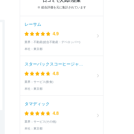
口コミで人気の企業
※ 総合評価を元に集計されています
レーサム
4.9
業界：
不動産(総合不動産・デベロッパー)
本社：
東京都
スターバックスコーヒージャパン
4.8
業界：
サービス(飲食)
本社：
東京都
タマディック
4.8
業界：
サービス(その他)
本社：
東京都