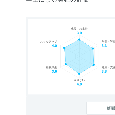
成長・将来性
3.9
スキルアップ
年収・評
4.0
3.6
福利厚生
社風・文
3.6
3.8
やりがい
4.0
就職