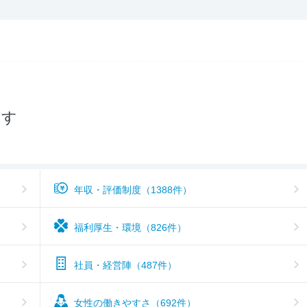
女性の働きやすさ
3.7
入社後のギャップ
3.7
入社難易度
3.7
おすすめ度
3.7
探す
年収・評価制度（1388件）
福利厚生・環境（826件）
社員・経営陣（487件）
女性の働きやすさ（692件）