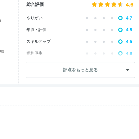
4.6
総合評価
やりがい
4.7
価
年収・評価
4.5
スキルアップ
4.5
理職
福利厚生
4.6
成長・将来性
4.8
評点をもっと見る
社員・管理職
4.4
ワークライフ
4.8
女性の働きやすさ
5.0
入社後のギャップ
4.0
退職理由
3.9