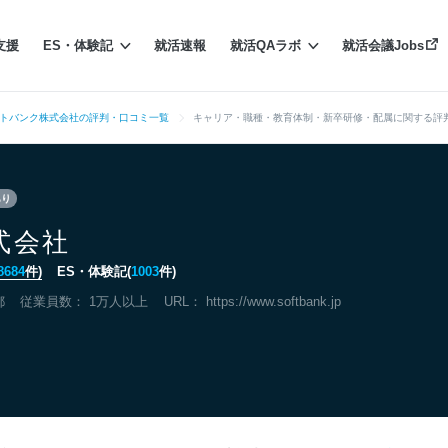
支援
ES・体験記
就活速報
就活QAラボ
就活会議Jobs
トバンク株式会社の評判・口コミ一覧
キャリア・職種・教育体制・新卒研修・配属に関する評判
あり
式会社
8684
件)
ES・体験記(
1003
件)
都
従業員数： 1万人以上
URL：
https://www.softbank.jp