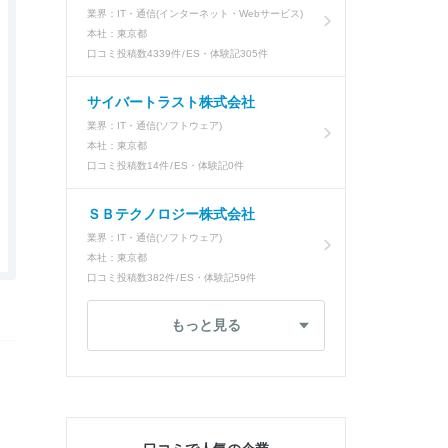
業界：
IT・通信(インターネット・Webサービス)
本社：
東京都
口コミ投稿数
4339件
ES・体験記
305件
サイバートラスト株式会社
業界：
IT・通信(ソフトウェア)
本社：
東京都
口コミ投稿数
14件
ES・体験記
0件
ＳＢテクノロジー株式会社
業界：
IT・通信(ソフトウェア)
本社：
東京都
口コミ投稿数
382件
ES・体験記
59件
もっと見る