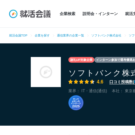
企業検索
説明会・インターン
就活
就活会議TOP
企業を探す
通信業界の企業一覧
ソフトバンク株式会社
ソフ
謝礼UP対象企業
インターン参加で選考優遇
ソフトバンク株
4.6
口コミ投稿数(
業界：
IT・通信(通信)
本社：
東京