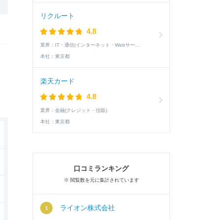
リクルート
4.8
業界：
IT・通信(インターネット・Webサービス)
本社：
東京都
楽天カード
4.8
業界：
金融(クレジット・信販)
本社：
東京都
口コミランキング
※ 閲覧数を元に集計されています
ライオン株式会社