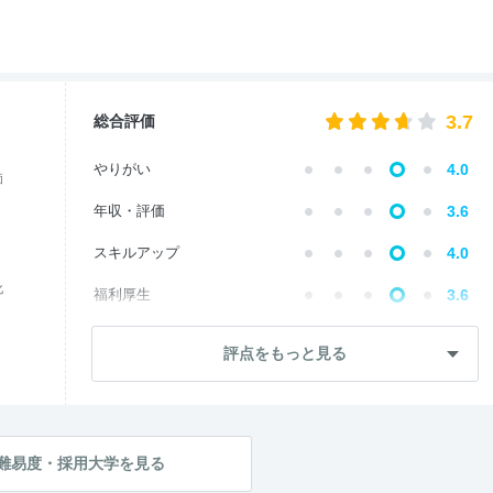
3.7
総合評価
やりがい
4.0
価
年収・評価
3.6
スキルアップ
4.0
化
福利厚生
3.6
成長・将来性
3.9
評点をもっと見る
社員・管理職
3.5
ワークライフ
3.6
社風・文化
3.8
難易度・採用大学を見る