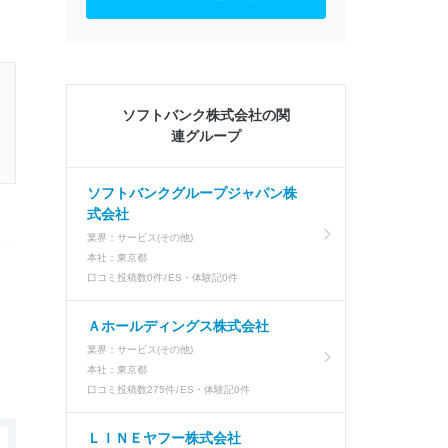
ソフトバンク株式会社の関
連グループ
ソフトバンクグループジャパン株
式会社
業界：
サービス(その他)
本社：
東京都
口コミ投稿数
0件
ES・体験記
0件
Ａホールディングス株式会社
業界：
サービス(その他)
本社：
東京都
口コミ投稿数
275件
ES・体験記
0件
ＬＩＮＥヤフー株式会社