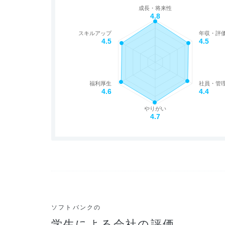
成長・将来性
4.8
スキルアップ
年収・評
4.5
4.5
福利厚生
社員・管
4.6
4.4
やりがい
4.7
ソフトバンクの
学生による会社の評価