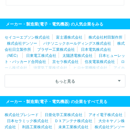
メーカー・製造業(電子・電気機器) の人気企業をみる
セイコーエプソン株式会社
富士通株式会社
株式会社村田製作所
株式会社デンソー
パナソニックホールディングス株式会社
株式
会社日立製作所
ブラザー工業株式会社
日本電気株式会社
（NEC）
日東電工株式会社
太陽誘電株式会社
日本ヒューレッ
ト・パッカード合同会社
京セラ株式会社
住友電装株式会社
ロ
ーム株式会社
沖電気工業株式会社
ヒロセ電機株式会社
アイホ
ン株式会社
シャープ株式会社
富士フイルムビジネスイノベーシ
ョン株式会社
株式会社レゾナック
浜松ホトニクス株式会社
理
もっと見る
想科学工業株式会社
ルネサスエレクトロニクス株式会社
キヤノ
ン株式会社
富士電機株式会社
Ａｓｔｅｍｏ株式会社
トヨタバ
ッテリー株式会社
株式会社デンソーウェーブ
株式会社バッファ
メーカー・製造業(電子・電気機器) の企業をすべて見る
ロー
京セラドキュメントソリューションズ株式会社
株式会社プレシード
日亜化学工業株式会社
アオイ電子株式会社
日本セラミック株式会社
ＤＸアンテナ株式会社
大分キヤノン株
式会社
利昌工業株式会社
未来工業株式会社
株式会社デンソー