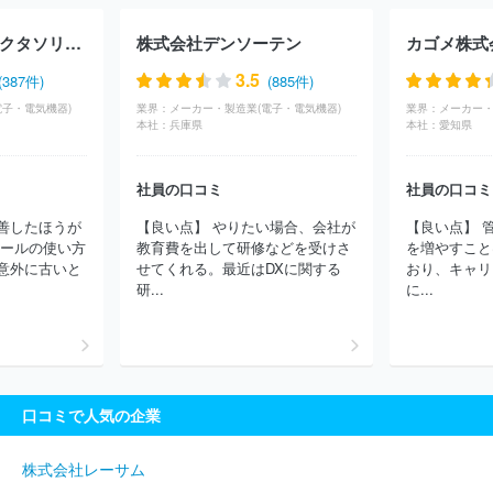
株式会社レゾナック
ＳＥＭＩＴＥＣ株式会社
東信電気株式会
社
日本ヒューレット・パッカード合同会社
沖電気工業株式会社
ソニーセミコンダクタソリューションズ株式会社
株式会社デンソーテン
カゴメ株式
株式会社ピーアップ
ヒロセ電機株式会社
帝国通信工業株式会
社
株式会社日立製作所
太陽誘電株式会社
日本シイエムケイ株
3.5
(387件)
(885件)
式会社
株式会社明電舎
新電元工業株式会社
古河電池株式会
電子・電気機器)
業界：
メーカー・製造業(電子・電気機器)
業界：
社
ＮＥＣプラットフォームズ株式会社
日本アビオニクス株式会
本社：
兵庫県
本社：
愛知県
社
日本電気株式会社（NEC）
株式会社サトー
ルネサスエレク
トロニクス株式会社
ＴＥ Ｃｏｎｎｅｃｔｉｖｉｔｙ Ｊａｐａｎ
合同会社
日本電波工業株式会社
株式会社日本デジタル研究所
社員の口コミ
社員の口コミ
長野計器株式会社
山一電機株式会社
日本ケミコン株式会社
善したほうが
【良い点】 やりたい場合、会社が
【良い点】 
スタンレー電気株式会社
キヤノン株式会社
岩崎通信機株式会
ツールの使い方
教育費を出して研修などを受けさ
を増やすこと
社
株式会社小糸製作所
日本無線株式会社
能美防災株式会社
意外に古いと
せてくれる。最近はDXに関する
おり、キャリ
トヨタバッテリー株式会社
株式会社ＭＴＧ
住友電装株式会社
研...
に...
東芝テック株式会社
ほか(3476件)
口コミで人気の企業
株式会社レーサム