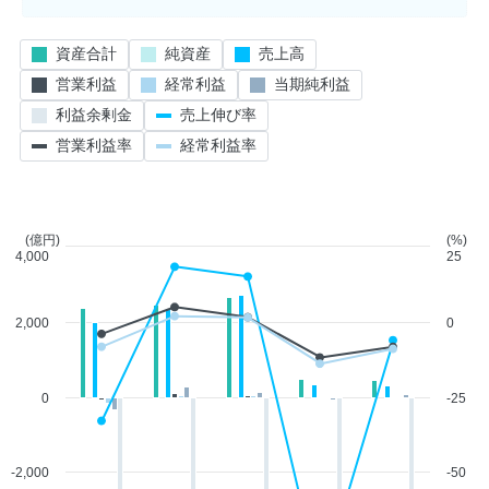
資産合計
純資産
売上高
営業利益
経常利益
当期純利益
利益余剰金
売上伸び率
営業利益率
経常利益率
(億円)
(%)
4,000
25
2,000
0
0
-25
-2,000
-50