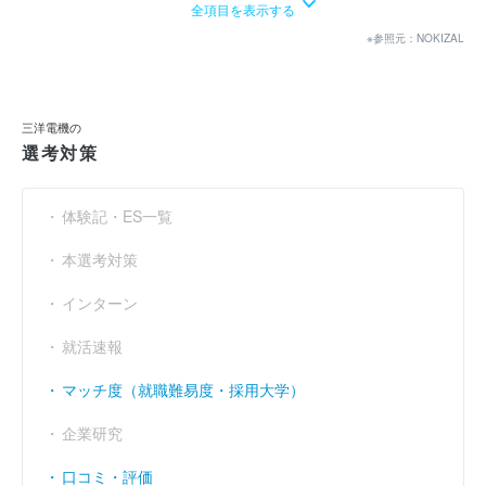
全項目を表示する
経常利益
（円）
- 166億5700万
44億5800万
39億420
※参照元：NOKIZAL
当期純利益
（円）
- 336億8200万
280億9800万
145億360
利益余剰金
（円）
- 5023億7600万
- 4741億2900万
- 4595億920
三洋電機の
売上伸び率
（％）
- 32.97
18.33
15
選考対策
営業利益率
（％）
- 4.02
4.91
1
体験記・ES一覧
経常利益率
（％）
- 8.31
1.88
1
本選考対策
インターン
就活速報
マッチ度（就職難易度・採用大学）
企業研究
口コミ・評価