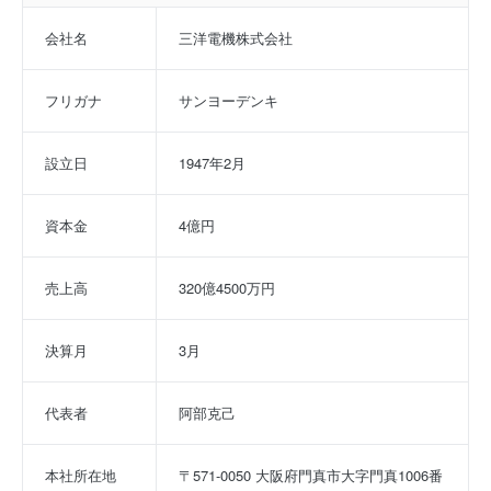
会社名
三洋電機株式会社
フリガナ
サンヨーデンキ
設立日
1947年2月
資本金
4億円
売上高
320億4500万円
決算月
3月
代表者
阿部克己
本社所在地
〒571-0050 大阪府門真市大字門真1006番