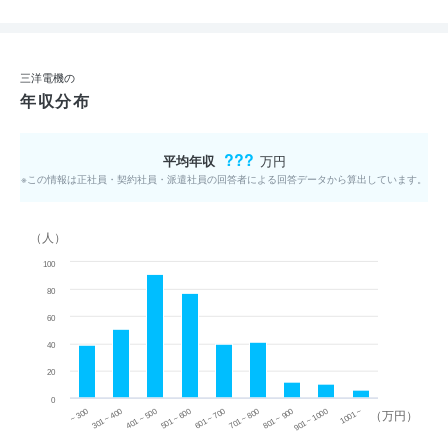
三洋電機の
年収分布
???
平均年収
万円
※この情報は正社員・契約社員・派遣社員の回答者による回答データから算出しています。
（人）
100
80
60
40
20
0
~ 300
701 ~ 800
301 ~ 400
801 ~ 900
401 ~ 500
901 ~ 1000
501 ~ 600
601 ~ 700
1001 ~
（万円）