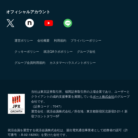
オフィシャルアカウント
運営ポリシー
会社概要
利用規約
プライバシーポリシー
クッキーポリシー
就活QAラボポリシー
グループ会社
グループ会員利用規約
カスタマーハラスメントポリシー
当社は東京証券取引所、福岡証券取引所の上場企業であり、ユーザーと
クライアントの成約支援事業を展開している
ポート株式会社
のグループ
会社です。
（証券コード：7047）
運営会社：就活会議株式会社／所在地：東京都新宿区北新宿2-21-1 新
宿フロントタワー5F
就活会議を運営する就活会議株式会社は、届出電気通信事業者として総務省の認可（許
可番号 ：A-02-18293）を受けた会社です。