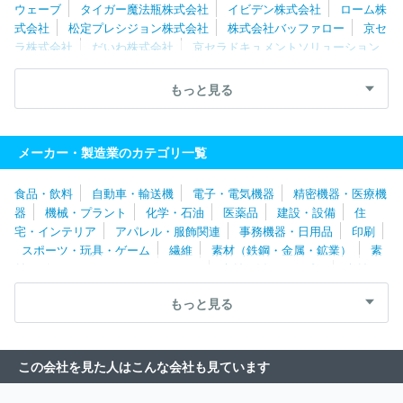
ウェーブ
タイガー魔法瓶株式会社
イビデン株式会社
ローム株
式会社
松定プレシジョン株式会社
株式会社バッファロー
京セ
ラ株式会社
だいわ株式会社
京セラドキュメントソリューション
ズ株式会社
河村電器産業株式会社
株式会社クリエイティブ・ウ
ェブ
高槻電器工業株式会社
日新電機株式会社
株式会社ミマキ
もっと見る
エンジニアリング
ニチコン株式会社
株式会社ＧＳユアサ
セイ
コーエプソン株式会社
ニデック株式会社
株式会社堀場製作所
ブラザー工業株式会社
株式会社ＰＦＵ
日東工業株式会社
シ
メーカー・製造業のカテゴリ一覧
ャープ株式会社
アイホン株式会社
Ｉ－ＰＥＸ株式会社
日東電
工株式会社
エレコム株式会社
中外爐工業株式会社
ホシデン株
食品・飲料
自動車・輸送機
電子・電気機器
精密機器・医療機
式会社
パナソニックホールディングス株式会社
株式会社アイオ
器
機械・プラント
化学・石油
医薬品
建設・設備
住
ーデータ
株式会社村田製作所
ＥＩＺＯ株式会社
株式会社デン
宅・インテリア
アパレル・服飾関連
事務機器・日用品
印刷
ソー
浜松ホトニクス株式会社
株式会社ベルニクス
Ｍｙｗａｙ
スポーツ・玩具・ゲーム
繊維
素材（鉄鋼・金属・鉱業）
素
プラス株式会社
シンフォニアテクノロジー株式会社
株式会社オ
材（ゴム・ガラス・セラミックス）
素材（紙・パルプ）
素材
ーディオテクニカ
ホーチキ株式会社
東京レーダー株式会社
株
（その他）
農林・水産
たばこ・飼料
その他
式会社ゼネラル
日本信号株式会社
日本モレックス合同会社
富
もっと見る
士電機株式会社
サガミエレク株式会社
富士フイルムビジネスイ
ノベーション株式会社
理化電子株式会社
株式会社ＴＭＥＩＣ
Ａｓｔｅｍｏ株式会社
株式会社京三製作所
理想科学工業株式会
この会社を見た人はこんな会社も見ています
社
日本航空電子工業株式会社
コニカミノルタ株式会社
双葉電
子工業株式会社
株式会社アイテックシステム
富士通株式会社