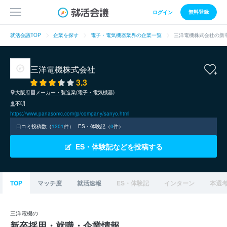
無料登録
ログイン
就活会議TOP
企業を探す
電子・電気機器業界の企業一覧
三洋電機株式会社の新
三洋電機株式会社
3.3
大阪府
メーカー・製造業(電子・電気機器)
不明
https://www.panasonic.com/jp/company/sanyo.html
口コミ投稿数（
1201
件）
ES・体験記（
0
件）
ES・体験記などを投稿する
TOP
マッチ度
就活速報
ES・体験記
インターン
本選
三洋電機の
新卒採用・就職・企業情報