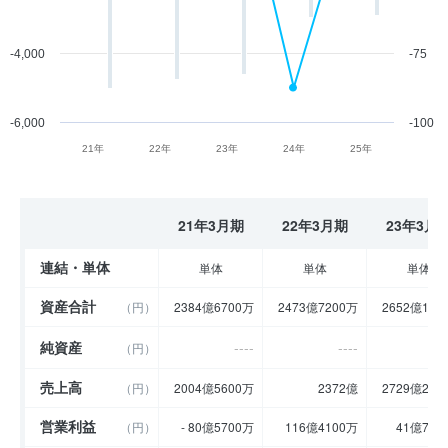
-4,000
-75
-6,000
-100
21年
22年
23年
24年
25年
21年3月期
22年3月期
23年3月
連結・単体
単体
単体
単体
資産合計
（円）
2384億6700万
2473億7200万
2652億110
純資産
----
----
-
（円）
売上高
（円）
2004億5600万
2372億
2729億290
営業利益
（円）
- 80億5700万
116億4100万
41億780