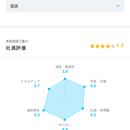
目次
本田技研工業の
4.3
社員評価
成長・将来性
3.9
スキルアップ
年収・評価
3.7
4.6
福利厚生
社員・管理職
5.0
4.2
やりがい
4.4