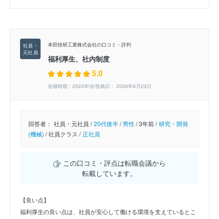
本田技研工業株式会社の口コミ・評判
福利厚生、社内制度
5.0
在籍時期：2023年頃/投稿日： 2026年6月23日
回答者：
社員・元社員 /
20代後半
/
男性
/
3年前 /
研究・開発
(機械)
/
社員クラス /
正社員
この口コミ・評点は転職会議から
転載しています。
【良い点】
福利厚生の良い点は、社員が安心して働ける環境を支えているとこ