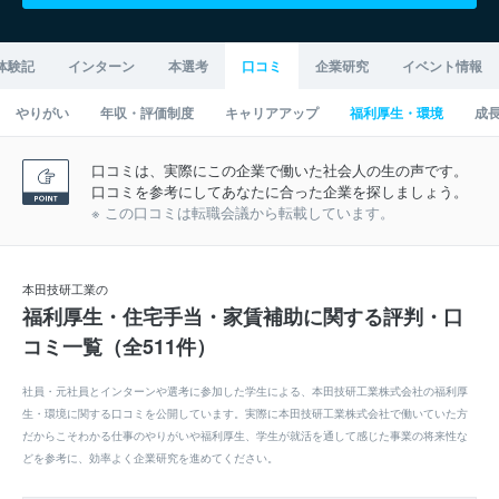
体験記
インターン
本選考
口コミ
企業研究
イベント情報
やりがい
年収・評価制度
キャリアアップ
福利厚生・環境
成
口コミは、実際にこの企業で働いた社会人の生の声です。
口コミを参考にしてあなたに合った企業を探しましょう。
※ この口コミは転職会議から転載しています。
本田技研工業の
福利厚生・住宅手当・家賃補助に関する評判・口
コミ一覧（全511件）
社員・元社員とインターンや選考に参加した学生による、本田技研工業株式会社の福利厚
生・環境に関する口コミを公開しています。実際に本田技研工業株式会社で働いていた方
だからこそわかる仕事のやりがいや福利厚生、学生が就活を通して感じた事業の将来性な
どを参考に、効率よく企業研究を進めてください。