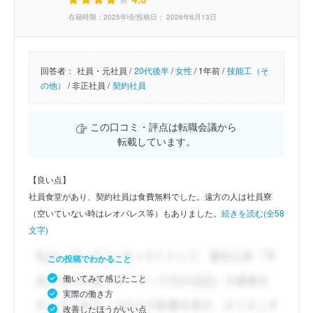
在籍時期：2025年頃/投稿日： 2026年6月13日
回答者：
社員・元社員 /
20代後半
/
女性
/
1年前 /
技能工（そ
の他）
/
非正社員 /
契約社員
この口コミ・評点は転職会議から
転載しています。
【良い点】
社員食堂があり、契約社員は食費無料でした。遠方の人は社員寮
（空いていない時はレオパレス等）もありました。
続きを読む(全58
文字)
この投稿でわかること
働いてみて感じたこと
実際の働き方
改善したほうがいい点