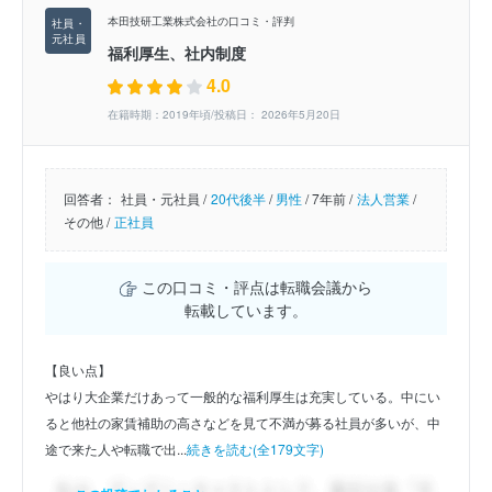
本田技研工業株式会社の口コミ・評判
福利厚生、社内制度
4.0
在籍時期：2019年頃/投稿日： 2026年5月20日
回答者：
社員・元社員 /
20代後半
/
男性
/
7年前 /
法人営業
/
その他 /
正社員
この口コミ・評点は転職会議から
転載しています。
【良い点】
やはり大企業だけあって一般的な福利厚生は充実している。中にい
ると他社の家賃補助の高さなどを見て不満が募る社員が多いが、中
途で来た人や転職で出...
続きを読む(全179文字)