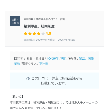
本田技研工業株式会社の口コミ・評判
福利厚生、社内制度
4.0
在籍時期：2020年頃/投稿日： 2026年5月12日
回答者：
社員・元社員 /
40代後半
/
男性
/
6年前 /
貿易、国際
業務
/
課長クラス /
正社員
この口コミ・評点は転職会議から
転載しています。
【良い点】
本田技研工業は、福利厚生・制度面については日系大手メーカーの
中でもかなり充実していると感じました。