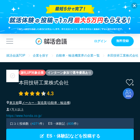
無料登録
ログイン
就活会議TOP
企業を探す
自動車・輸送機業界の企業一覧
本田技研工業株式会社
謝礼UP対象企業
インターン参加で選考優遇あり
本田技研工業株式会社
4.3
東京都
メーカー・製造業(自動車・輸送機)
1万人以上
https://www.honda.co.jp/
口コミ投稿数（
4271
件）
ES・体験記（
835
件）
ES・体験記などを投稿する