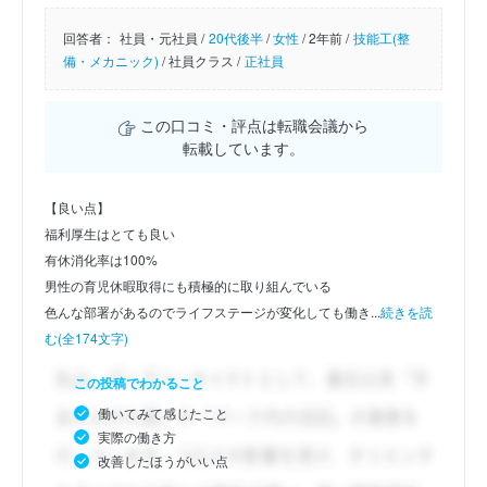
回答者：
社員・元社員 /
20代後半
/
女性
/
2年前 /
技能工(整
備・メカニック)
/
社員クラス /
正社員
この口コミ・評点は転職会議から
転載しています。
【良い点】
福利厚生はとても良い
有休消化率は100%
男性の育児休暇取得にも積極的に取り組んでいる
色んな部署があるのでライフステージが変化しても働き...
続きを読
む(全174文字)
この投稿でわかること
働いてみて感じたこと
実際の働き方
改善したほうがいい点