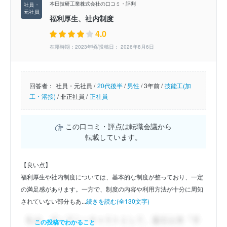
本田技研工業株式会社の口コミ・評判
福利厚生、社内制度
4.0
在籍時期：2023年頃/投稿日： 2026年8月6日
回答者：
社員・元社員 /
20代後半
/
男性
/
3年前 /
技能工(加
工・溶接)
/
非正社員 /
正社員
この口コミ・評点は転職会議から
転載しています。
【良い点】
福利厚生や社内制度については、基本的な制度が整っており、一定
の満足感があります。一方で、制度の内容や利用方法が十分に周知
されていない部分もあ...
続きを読む(全130文字)
この投稿でわかること