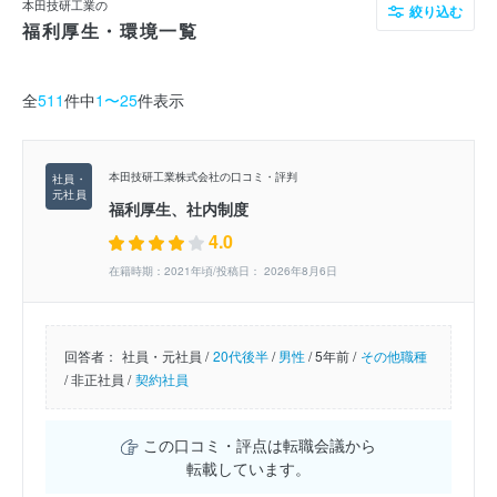
本田技研工業の
絞り込む
福利厚生・環境一覧
全
511
件中
1〜25
件表示
本田技研工業株式会社の口コミ・評判
福利厚生、社内制度
4.0
在籍時期：2021年頃/投稿日： 2026年8月6日
回答者：
社員・元社員 /
20代後半
/
男性
/
5年前 /
その他職種
/
非正社員 /
契約社員
この口コミ・評点は転職会議から
転載しています。