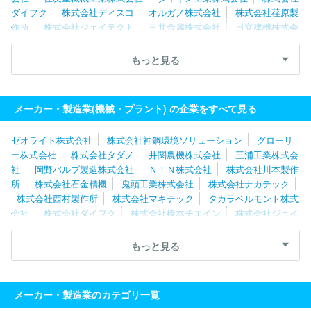
ダイフク
株式会社ディスコ
オルガノ株式会社
株式会社荏原製
作所
株式会社ジェイテクト
三井金属株式会社
日立建機株式会
社
住友金属鉱山株式会社
川崎重工業株式会社
ＴＨＫ株式会
社
三浦工業株式会社
グローリー株式会社
ＳＭＣ株式会社
もっと見る
カナデビア株式会社
株式会社椿本チエイン
ナブテスコ株式会
社
トーテックアメニティ株式会社
株式会社堀場製作所
株式会
社マキタ
メーカー・製造業(機械・プラント) の企業をすべて見る
ゼオライト株式会社
株式会社神鋼環境ソリューション
グローリ
ー株式会社
株式会社タダノ
井関農機株式会社
三浦工業株式会
社
岡野バルブ製造株式会社
ＮＴＮ株式会社
株式会社川本製作
所
株式会社石金精機
鬼頭工業株式会社
株式会社ナカテック
株式会社西村製作所
株式会社マキテック
タカラベルモント株式
会社
株式会社ダイフク
株式会社椿本チエイン
株式会社ジェイ
テクト
フジテック株式会社
ＹＵＳＨＩＮ株式会社
株式会社マ
キタ
ダイキン工業株式会社
オーエスジー株式会社
岐阜精工株
もっと見る
式会社
株式会社堀場製作所
株式会社工進
ＣＫＤ株式会社
村田機械株式会社
株式会社大一商会
三洋機工株式会社
ワタ
ナベフーマック株式会社
オークマ株式会社
ヤマザキマザック株
メーカー・製造業のカテゴリ一覧
式会社
カナデビア株式会社
新東工業株式会社
ＤＭＧ森精機株