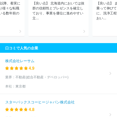
禍以降、着実に
【良い点】 北海道内においては抜
【良い点】 
会社
株式会社荏原製作所
日本トムソン株式会社
川崎重工業株
り様々な転職
群の信頼性とプレゼンスを確立し
乗って伸びて
式会社
株式会社技研製作所
株式会社アイエイアイ
ほか(4294
いる数年前の
ており、事業を優位に進めやすい
に、洗浄工程
件)
立...
おい...
口コミで人気の企業
株式会社レーサム
4.9
業界：
不動産(総合不動産・デベロッパー)
本社：
東京都
スターバックスコーヒージャパン株式会社
4.8