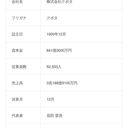
会社名
株式会社クボタ
フリガナ
クボタ
設立日
1930年12月
資本金
841億3000万円
従業員数
52,503人
売上高
3兆188億9100万円
決算月
12月
代表者
花田 晋吾