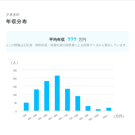
クボタの
年収分布
???
平均年収
万円
※この情報は正社員・契約社員・派遣社員の回答者による回答データから算出しています。
（人）
250
200
150
100
50
0
~ 300
701 ~ 800
301 ~ 400
801 ~ 900
401 ~ 500
901 ~ 1000
501 ~ 600
601 ~ 700
1001 ~
（万円）