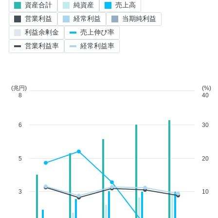
資産合計
純資産
売上高
営業利益
経常利益
当期純利益
利益余剰金
売上伸び率
営業利益率
経常利益率
(兆円)
(%)
8
40
6
30
5
20
3
10