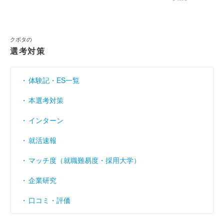
当期純利益
（円）
1756億3700万
1561億8200万
238
利益余剰金
----
----
（円）
クボタの
売上伸び率
（％）
18.54
21.94
選考対策
営業利益率
（％）
11.21
8.17
体験記・ES一覧
経常利益率
（％）
11.5
8.73
本選考対策
インターン
就活速報
マッチ度（就職難易度・採用大学）
企業研究
口コミ・評価