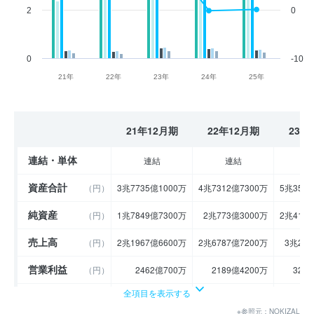
2
0
0
-10
21年
22年
23年
24年
25年
21年12月期
22年12月期
23年
連結・単体
連結
連結
資産合計
（円）
3兆7735億1000万
4兆7312億7300万
5兆359
純資産
（円）
1兆7849億7300万
2兆773億3000万
2兆416
売上高
（円）
2兆1967億6600万
2兆6787億7200万
3兆207
営業利益
（円）
2462億700万
2189億4200万
328
全項目を表示する
経常利益
（円）
2525億5900万
2339億2700万
342
※参照元：NOKIZAL