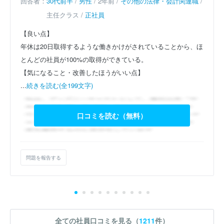
回答者：
30代前半
/
男性
/ 2年前 /
その他の法律・会計関連職
/
主任クラス /
正社員
【良い点】
年休は20日取得するような働きかけがされていることから、ほ
とんどの社員が100%の取得ができている。
【気になること・改善したほうがいい点】
...
続きを読む(全199文字)
口コミを読む（無料）
問題を報告する
全ての社員口コミを見る（
1211
件）