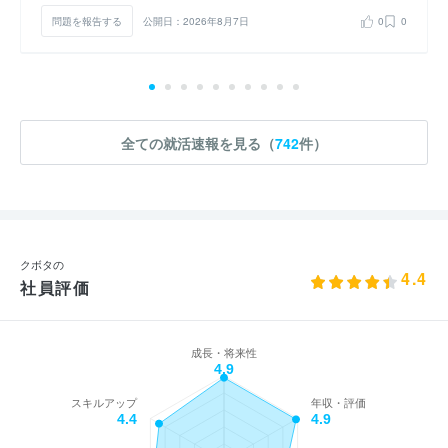
問題を報告する
公開日：2026年8月7日
0
0
全ての就活速報を見る（
742
件）
クボタの
4.4
社員評価
成長・将来性
4.9
スキルアップ
年収・評価
4.4
4.9