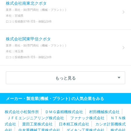
株式会社南東北クボタ
業界：
商社・卸(専門商社（機械・プラント）)
本社：
宮城県
口コミ投稿数
57件
ES・体験記
0件
株式会社関東甲信クボタ
業界：
商社・卸(専門商社（機械・プラント）)
本社：
埼玉県
口コミ投稿数
66件
ES・体験記
0件
もっと見る
メーカー・製造業(機械・プラント) の人気企業をみる
株式会社小松製作所
ＤＭＧ森精機株式会社
村田機械株式会社
ＪＦＥエンジニアリング株式会社
ファナック株式会社
ＮＴＮ株
式会社
栗田工業株式会社
日本精工株式会社
カシオ計算機株式
会社
住友重機械工業株式会社
ダイキン工業株式会社
株式会社