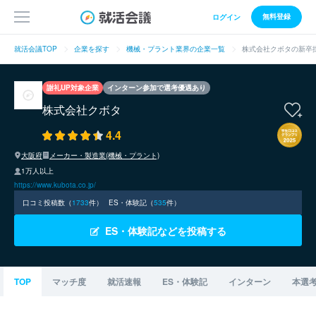
無料登録
ログイン
就活会議TOP
企業を探す
機械・プラント業界の企業一覧
株式会社クボタの新卒
謝礼UP対象企業
インターン参加で選考優遇あり
株式会社クボタ
4.4
大阪府
メーカー・製造業(機械・プラント)
1万人以上
https://www.kubota.co.jp/
口コミ投稿数（
1733
件）
ES・体験記（
535
件）
ES・体験記などを投稿する
TOP
マッチ度
就活速報
ES・体験記
インターン
本選