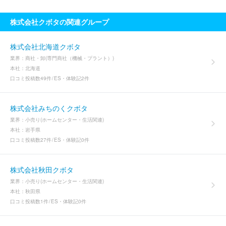
株式会社クボタの関連グループ
株式会社北海道クボタ
業界：
商社・卸(専門商社（機械・プラント）)
本社：
北海道
口コミ投稿数
49件
ES・体験記
2件
株式会社みちのくクボタ
業界：
小売り(ホームセンター・生活関連)
本社：
岩手県
口コミ投稿数
27件
ES・体験記
0件
株式会社秋田クボタ
業界：
小売り(ホームセンター・生活関連)
本社：
秋田県
口コミ投稿数
1件
ES・体験記
0件