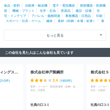
式会社
トーテックアメニティ株式会社
ファナック株式会社
中
食品・飲料
自動車・輸送機
電子・電気機器
精密機器・医療機
外爐工業株式会社
株式会社キトー
澁谷工業株式会社
株式会社
器
機械・プラント
化学・石油
医薬品
建設・設備
住
フジキカイ
エムケー精工株式会社
日研ツール株式会社
小倉ク
宅・インテリア
アパレル・服飾関連
事務機器・日用品
印刷
ラッチ株式会社
引地精工株式会社
ＮＩＴＴＯＫＵ株式会社
キ
スポーツ・玩具・ゲーム
繊維
素材（鉄鋼・金属・鉱業）
素
ヤノン化成株式会社
株式会社タンガロイ
レオン自動機株式会社
材（ゴム・ガラス・セラミックス）
素材（紙・パルプ）
素材
ＳＭＣ株式会社
東芝エレベータ株式会社
株式会社小松製作所
（その他）
農林・水産
たばこ・飼料
その他
イーデーエム株式会社
旭ダイヤモンド工業株式会社
株式会社大
もっと見る
都技研
日立建機株式会社
栗田工業株式会社
日鉄エンジニアリ
ング株式会社
株式会社放電精密加工研究所
カシオ計算機株式会
社
ヤマトプロテック株式会社
株式会社鷺宮製作所
住友金属鉱
この会社を見た人はこんな会社も見ています
山株式会社
株式会社ディスコ
ジョンソンコントロールズ株式会
社
コニカミノルタ株式会社
株式会社桜井グラフィックシステム
ズ
ナブテスコ株式会社
株式会社エヌ・ピー・シー
ＵＢＥ株式
会社
野村マイクロ・サイエンス株式会社
ＴＨＫ株式会社
大平
ヤンマーホールディングス株式会社
株式会社神戸製鋼所
洋機工株式会社
東洋エンジニアリング株式会社
サミー株式会社
株式会社日本製鋼所
株式会社アビリカ
株式会社キッツ
オイ
3.4
(213件)
(1903件)
レス工業株式会社
株式会社ツガミ
住友重機械工業株式会社
株
業界：
メーカー・製造業(素材（鉄鋼・金属・鉱業）)
業界：
式会社マースグループホールディングス
株式会社アルバック
ヤ
本社：
兵庫県
本社：
京都府
マシンフィルタ株式会社
オルガノ株式会社
日本精工株式会社
株式会社電業社機械製作所
長野計器株式会社
三井金属株式会
社
アイダエンジニアリング株式会社
株式会社加藤製作所
株式
社員の口コミ
社員の口コミ
会社三共
株式会社小森コーポレーション
千代田インテグレ株式