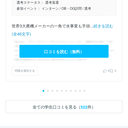
選考ステータス：
選考落選
参加イベント：
インターン
/ OB・OG訪問
/ 選考
世界3大農機メーカーの一角で水事業も手掛...
続きを読む
(全46文字)
口コミを読む（無料）
問題を報告する
0
0
全ての学生口コミを見る（
522
件）