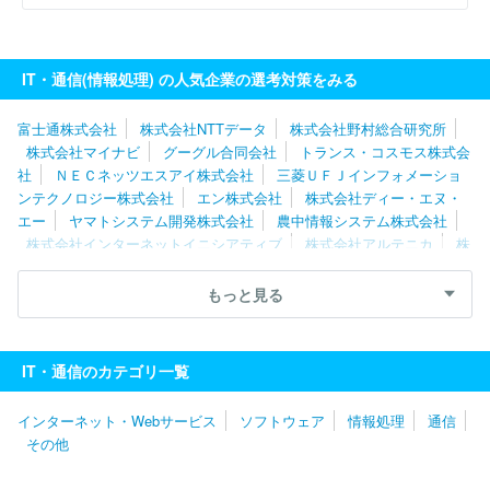
IT・通信(情報処理) の人気企業の選考対策をみる
富士通株式会社
株式会社NTTデータ
株式会社野村総合研究所
株式会社マイナビ
グーグル合同会社
トランス・コスモス株式会
社
ＮＥＣネッツエスアイ株式会社
三菱ＵＦＪインフォメーショ
ンテクノロジー株式会社
エン株式会社
株式会社ディー・エヌ・
エー
ヤマトシステム開発株式会社
農中情報システム株式会社
株式会社インターネットイニシアティブ
株式会社アルテニカ
株
式会社ＴＫＣ
株式会社ジールコミュニケーションズ
株式会社帝
国データバンク
株式会社コロプラ
株式会社ＪＲ東日本情報シス
もっと見る
テム
株式会社ＮＴＴデータＳＭＳ
株式会社エス・エム・エス
株式会社バンダイナムコビジネスアーク
株式会社日立ＩＣＴビジ
ネスサービス
株式会社ＣＩＪ
株式会社オプト
株式会社ＮＥＸ
IT・通信のカテゴリ一覧
ＹＺ．Ｇｒｏｕｐ
テクバン株式会社
さくら情報システム株式会
社
株式会社いえらぶＧＲＯＵＰ
株式会社ぐるなび
エムスリー
インターネット・Webサービス
ソフトウェア
情報処理
通信
株式会社
株式会社ドワンゴ
株式会社ゼンリン
株式会社ミロク
その他
情報サービス
株式会社エムティーアイ
ＴＩＳシステムサービス
株式会社
フリービット株式会社
株式会社アグレックス
株式会