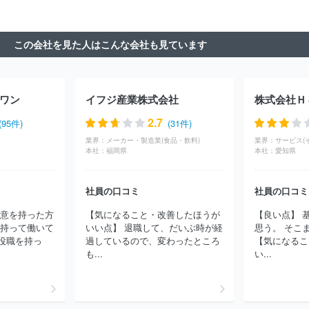
社ブレインパッド
日本電子計算株式会社
株式会社キャリタス
株式会社日本総研情報サービス
日本総合システム株式会社
株式
会社エス・エム・エス・データテック
株式会社エフアンドエム
この会社を見た人はこんな会社も見ています
株式会社ジーニー
富士通クラウドテクノロジーズ株式会社
アッ
トホーム株式会社
株式会社アイネット
株式会社中電シーティー
アイ
ワン
イフジ産業株式会社
株式会社Ｈ
2.7
(95件)
(31件)
業界：
メーカー・製造業(食品・飲料)
業界：
サービス(
本社：
福岡県
本社：
愛知県
社員の口コミ
社員の口コミ
熱意を持った方
【気になること・改善したほうが
【良い点】 
を持って働いて
いい点】 退職して、だいぶ時が経
思う。 そこ
役職を持っ
過しているので、変わったところ
【気になるこ
も...
い...