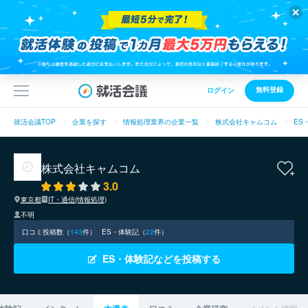
無料登録
ログイン
就活会議TOP
企業を探す
情報処理業界の企業一覧
株式会社キャムコム
ES
株式会社キャムコム
3.0
東京都
IT・通信(情報処理)
不明
口コミ投稿数（
143
件）
ES・体験記（
22
件）
ES・体験記などを投稿する