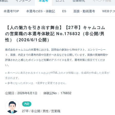
体験記
インターン
本選考
口コミ
企業研究
イベント情報
本選考TOP
本選考のES・体験記
ES
面接・動画選考
WEBテ
【人の魅力を引き出す舞台】【27卒】キャムコム
の営業職の本選考体験記 No.176832（非公開/男
性）（2026/6/1公開）
株式会社キャムコムの本選考における、説明会の参加からWebテスト、エントリーシー
ト、面接、内定までの選考内容や注意すべき点などを公開しています。面接の実施時期や
評価されたと感じたポイントなど先輩のアドバイスを見て、選考対策に役立ててくださ
い。
※ 本ページに表示されるタイトルおよびHTML上のメタ情報には、生成AIが作成した文章が
含まれます。
※ 参考になったボタンは、1度押すと変更できません。
公開日：2026年6月1日
|
体験記No： 176832
内定
27卒 / 非公開 / 男性 / 営業職