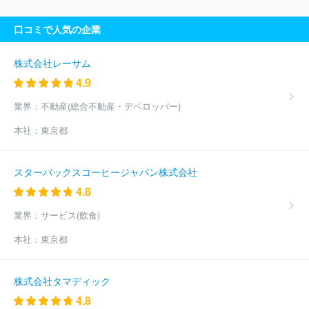
ズ株式会社
大和ライフネクスト株式会社
三菱地所プロパティマ
ネジメント株式会社
株式会社毎日コムネット
株式会社エイト
口コミで人気の企業
帝国不動産株式会社
明和地所株式会社
三菱地所コミュニティ株
式会社
株式会社大京
株式会社オークハウス
株式会社東都
株式会社ケン・コーポレーション
株式会社一条工務店
株式会社
株式会社レーサム
ヴェリタス・インベストメント
株式会社エリッツ
アクロス都市
4.9
開発株式会社
株式会社浜友Ａ．Ｌ．
株式会社リッチロード
ほ
か(4775件)
業界：
不動産(総合不動産・デベロッパー)
本社：
東京都
スターバックスコーヒージャパン株式会社
4.8
業界：
サービス(飲食)
本社：
東京都
株式会社タマディック
4.8