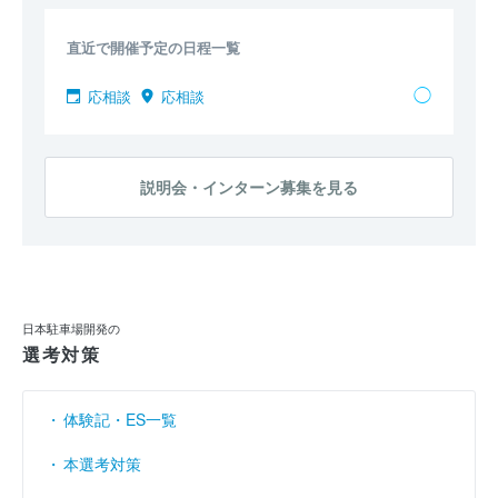
営業利益率
（％）
13.72
17.44
19.47
直近で開催予定の日程一覧
経常利益率
（％）
14.55
17.66
19.53
◯
応相談
応相談
説明会・インターン募集を見る
日本駐車場開発の
選考対策
体験記・ES一覧
本選考対策