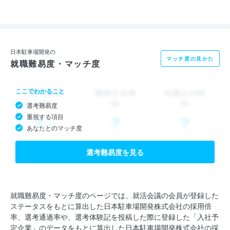
オーナー、ユーザー、社会の3つのハッピーが自然と重なると
き、
私たちのビジネスも成長すると確信しています。
今後、どんな事業を展開するときも、ハッピートライアングルが
日本駐車場開発の
マッチ度の見かた
就職難易度・マッチ度
ベースにあることは変わりません。
ここでわかること
選考難易度
重視する項目
あなたとのマッチ度
選考難易度を見る
就職難易度・マッチ度のページでは、就活会議の会員が登録した
ステータスをもとに算出した日本駐車場開発株式会社の採用倍
率、選考通過率や、選考体験記を投稿した際に登録した「入社予
定企業」のデータをもとに算出した日本駐車場開発株式会社の採