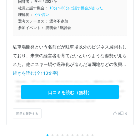
回答者：
学生 / 2027卒
社員と話す機会：
10分〜30分は話す機会があった
理解度：
やや高い
選考ステータス：
選考不参加
参加イベント：
説明会
/ 座談会
駐車場開発という名前だが駐車場以外のビジネス展開もし
ており、未来の経営者を育てたいというような姿勢が見ら
れた。他にスキー場や過疎化が進んだ遊園地などの復興...
続きを読む(全113文字)
口コミを読む（無料）
問題を報告する
0
0