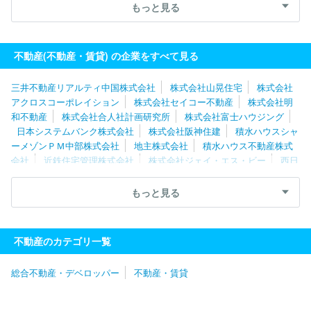
メンテナンス
伊藤忠アーバンコミュニティ株式会社
帝国不動産
もっと見る
株式会社
株式会社大京アステージ
株式会社東急コミュニティー
三井不動産レジデンシャルサービス株式会社
ケイアイスター不動
産株式会社
日本ハウズイング株式会社
住友不動産ステップ株式
不動産(不動産・賃貸) の企業をすべて見る
会社
明和地所株式会社
独立行政法人都市再生機構（UR都市機
構）
三井不動産ビルマネジメント株式会社
積水ハウスシャーメ
三井不動産リアルティ中国株式会社
株式会社山晃住宅
株式会社
ゾンＰＭ東京株式会社
株式会社日本財託
アクロスコーポレイション
株式会社セイコー不動産
株式会社明
和不動産
株式会社合人社計画研究所
株式会社富士ハウジング
日本システムバンク株式会社
株式会社阪神住建
積水ハウスシャ
ーメゾンＰＭ中部株式会社
地主株式会社
積水ハウス不動産株式
会社
近鉄住宅管理株式会社
株式会社ジェイ・エス・ビー
西日
本高速道路サービス・ホールディングス株式会社
株式会社ニッショ
ー
ケイアイスター不動産株式会社
株式会社アップル
株式会社
もっと見る
平和不動産
株式会社常口アトム
三井不動産ファシリティーズ株
式会社
独立行政法人都市再生機構（UR都市機構）
三井不動産リ
アルティ株式会社
タクトホーム株式会社
旭化成不動産レジデン
不動産のカテゴリ一覧
ス株式会社
株式会社パーキングマーケット
伊藤忠アーバンコミ
ュニティ株式会社
株式会社フィード
伊藤忠ハウジング株式会社
総合不動産・デベロッパー
不動産・賃貸
株式会社９ＧＡＴＥＳ．
ウスイホーム株式会社
三井不動産ビル
マネジメント株式会社
三井不動産レジデンシャルサービス株式会
社
日本ＮｏｎＳｔｏｐイノベーション株式会社
パラカ株式会社