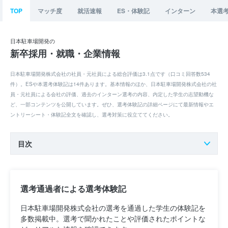
TOP
マッチ度
就活速報
ES・体験記
インターン
本選
日本駐車場開発の
新卒採用・就職・企業情報
日本駐車場開発株式会社の社員・元社員による総合評価は3.1点です（口コミ回答数534
件）。ESや本選考体験記は14件あります。基本情報のほか、日本駐車場開発株式会社の社
員・元社員による会社の評価、過去のインターン選考の内容、内定した学生の志望動機な
ど、一部コンテンツを公開しています。ぜひ、選考体験記の詳細ページにて最新情報やエ
ントリーシート・体験記全文を確認し、選考対策に役立ててください。
目次
選考通過者による選考体験記
日本駐車場開発株式会社の選考を通過した学生の体験記を
多数掲載中。選考で聞かれたことや評価されたポイントな