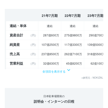
21年7月期
22年7月期
23年7月期
連結・単体
連結
連結
連結
資産合計
（円）
287億600万
275億9800万
290億700万
純資産
（円）
107億2500万
117億3300万
139億5000万
売上高
（円）
237億8500万
262億7100万
318億5500万
営業利益
（円）
32億6300万
45億8200万
62億100万
全項目を表示する
経常利益
（円）
34億6000万
46億3900万
62億2100万
※参照元：NOKIZAL
当期純利益
（円）
23億3500万
31億2500万
44億800万
利益余剰金
----
----
----
（円）
日本駐車場開発の
説明会・インターンの日程
売上伸び率
（％）
3.51
10.45
21.26