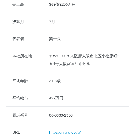
売上高
368億3200万円
決算月
7月
代表者
巽一久
本社所在地
〒530-0018 大阪府大阪市北区小松原町2
番4号大阪富国生命ビル
平均年齢
31.3歳
平均給与
427万円
電話番号
06-6360-2353
URL
https://n-p-d.co.jp/