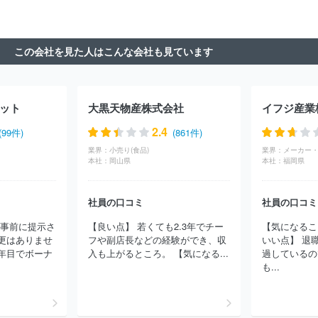
東急リバブル株式会社
株式会社ハウステーション
三井不動産株
式会社
三菱ＵＦＪ不動産販売株式会社
株式会社長谷工コミュニ
ティ
三井ホームエステート株式会社
相互住宅株式会社
菊池建
この会社を見た人はこんな会社も見ています
設株式会社
株式会社日商ベックス
野村不動産パートナーズ株式
会社
株式会社東京建物アメニティサポート
東京不動産管理株式
会社
東洋不動産株式会社
株式会社エイブル
株式会社くふう住
まいコンサルティング
ダイワロイヤル株式会社
株式会社西武不
ット
大黒天物産株式会社
イフジ産業
動産
株式会社ステージプランナー
京王不動産株式会社
ＪＲ東
日本ビルテック株式会社
株式会社ジェイアール東日本都市開発
2.4
(99件)
(861件)
株式会社ＴＫＰ
株式会社パルコ
アムス・インターナショナル株
業界：
小売り(食品)
業界：
メーカー・
式会社
株式会社東急コミュニティー
サンフロンティア不動産株
本社：
岡山県
本社：
福岡県
式会社
株式会社ＮＨＫビジネスクリエイト
ロイヤルハウジング
株式会社
積水ハウスシャーメゾンＰＭ東京株式会社
株式会社バ
社員の口コミ
社員の口コミ
レッグス
株式会社日本財託
株式会社アーデント
株式会社アイ
建設
株式会社長谷工リアルエステート
株式会社大城組
スター
は事前に提示さ
【良い点】 若くても2.3年でチー
【気になるこ
ツアメニティー株式会社
住友林業ホームサービス株式会社
株式
更はありませ
フや副店長などの経験ができ、収
いい点】 退
会社シー・エフ・ネッツ
株式会社レオパレス２１
株式会社アサ
年目でボーナ
入も上がるところ。 【気になる...
過しているの
ヒファシリティズ
株式会社ハウスポート
株式会社ハウスメイト
も...
パートナーズ
三井住友トラスト不動産株式会社
株式会社共立メ
ンテナンス
三菱地所ハウスネット株式会社
住友不動産ステップ
株式会社
日本ハウズイング株式会社
野村不動産ソリューション