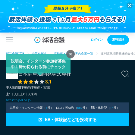
無料登録
ログイン
就活会議TOP
企業を探す
不動産・賃貸業界の企業一覧
日本駐車場開発株式会社
説明会、インターン参加者募集
中！締め切られる前にチェック
日本駐車場開発株式会社
3.1
大阪府
不動産(不動産・賃貸)
1千人以上2千人未満
https://n-p-d.co.jp/
説明会・インターン情報（
1
件）
口コミ投稿数（
589
件）
ES・体験記（
14
件）
ES・体験記などを投稿する