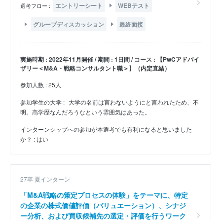
エントリーシート
WEBテスト
選考フロー :
グループディスカッション
最終面接
実施時期 : 2022年11月開催 / 期間 : 1日間 / コース : 【PwCアドバイ
ザリー＜M&A・戦略コンサルタント職＞】（内定直結）
参加人数 : 25人
参加学生の大学 :
大学の名前は言わないようにと言われたため、不
明。高学歴なんだろうなという雰囲気はあった。
インターンシップへの参加が本選考でも有利になると思いました
か？ : はい
27卒 夏インターン
「M&A戦略の策定プロセスの体験」をテーマに、特定
の企業の株式価値評価（バリュエーション）、シナジ
ー分析、および買収候補先の選定・評価を行うワーク