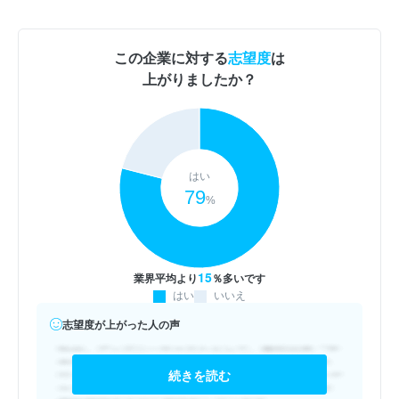
この企業に対する
志望度
は
上がりましたか？
はい
79
%
15
業界平均より
％多いです
はい
いいえ
志望度が上がった人の声
続きを読む