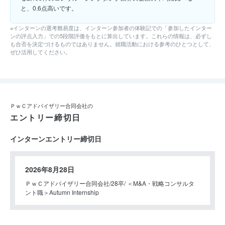
と、0.6点高いです。
※インターンの選考難易度は、インターン参加者の体験記での「参加したインター
ンの評点入力」での5段階評価をもとに算出しています。これらの情報は、必ずし
も合否を決定づけるものではありません。就職活動における参考のひとつとして、
ぜひ活用してください。
ＰｗＣアドバイザリー合同会社の
エントリー締切日
インターンエントリー締切日
2026年8月28日
ＰｗＣアドバイザリー合同会社
28卒
＜M&A・戦略コンサルタ
ント職＞Autumn Internship