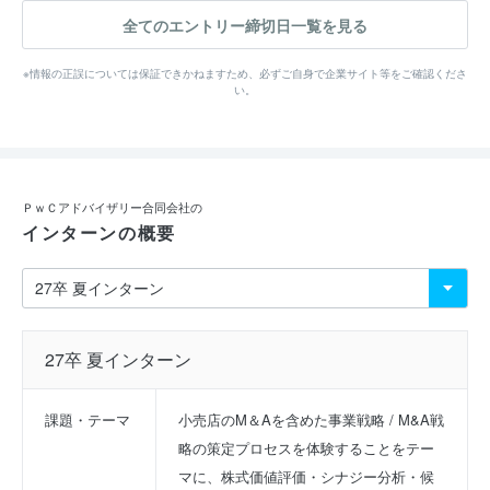
全てのエントリー締切日一覧を見る
※情報の正誤については保証できかねますため、必ずご自身で企業サイト等をご確認くださ
い。
ＰｗＣアドバイザリー合同会社の
インターンの概要
27卒 夏インターン
課題・テーマ
小売店のM＆Aを含めた事業戦略 / M&A戦
略の策定プロセスを体験することをテー
マに、株式価値評価・シナジー分析・候