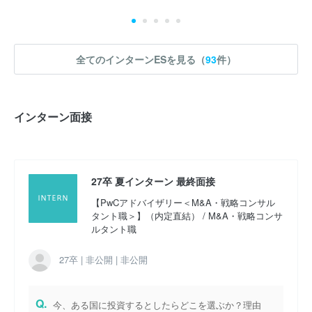
27卒 夏インターン
小売店のM＆Aを含めた事業戦略
全てのインターンESを見る（
93
件）
エントリーシート
WEBテスト
選考フロー :
グループディスカッション
最終面接
インターン面接
実施時期 : 2025年9月開催 / 期間 : 1日間 / インターンの形式 : ワー
ク・ケーススタディ / コース : 【PwCアドバイザリー＜M&A・戦略
コンサルタント職＞】（内定直結） / 職種 : M&A・戦略コンサルタ
ント職
27卒 夏インターン 最終面接
【PwCアドバイザリー＜M&A・戦略コンサル
参加人数 : 40人
タント職＞】（内定直結） / M&A・戦略コンサ
参加学生の大学 :
旧帝、早慶が大半、男性は院生、女性は学部生の
ルタント職
割合が高かった。
27卒 | 非公開 | 非公開
インターンシップへの参加が本選考でも有利になると思いました
か？ : はい
Q.
今、ある国に投資するとしたらどこを選ぶか？理由