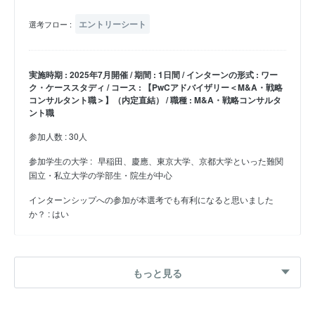
エントリーシート
選考フロー :
実施時期 : 2025年7月開催 / 期間 : 1日間 / インターンの形式 : ワー
ク・ケーススタディ / コース : 【PwCアドバイザリー＜M&A・戦略
コンサルタント職＞】（内定直結） / 職種 : M&A・戦略コンサルタ
ント職
参加人数 : 30人
参加学生の大学 :
早稲田、慶應、東京大学、京都大学といった難関
国立・私立大学の学部生・院生が中心
インターンシップへの参加が本選考でも有利になると思いました
か？ : はい
27卒 夏インターン
もっと見る
M&A戦略の策定プロセスを体験することをテーマに、
株式価値評価・シナジー分析・候補先選定など、実際