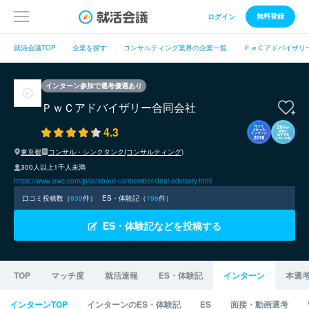
無料登録
ログイン
就活会議TOP
企業を探す
コンサルティング業界の企業一覧
ＰｗＣアドバイザリ
インターン参加で選考優遇あり
ＰｗＣアドバイザリー合同会社
4.3
東京都
コンサル・シンクタンク(コンサルティング)
300人以上1千人未満
https://www.pwc.com/jp/ja/about-us/member/deal-advisory.html
口コミ投稿数（
839
件）
ES・体験記（
196
件）
ES・体験記などを投稿する
TOP
マッチ度
就活速報
ES・体験記
インターン
本選
インターンTOP
インターンのES・体験記
ES
面接・動画選考