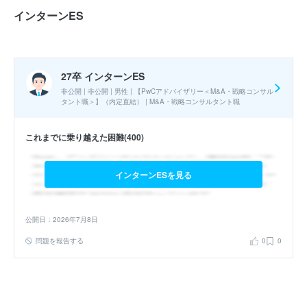
のプロジェクトで行われる要素を短時間で学ぶワーク
インターンES
が行われた。
エントリーシート
WEBテスト
選考フロー :
27卒 インターンES
グループディスカッション
最終面接
非公開 | 非公開 | 男性 | 【PwCアドバイザリー＜M&A・戦略コンサル
タント職＞】（内定直結） | M&A・戦略コンサルタント職
実施時期 : 2025年9月開催 / 期間 : 1日間 / インターンの形式 : ワー
これまでに乗り越えた困難(400)
ク・ケーススタディ / コース : 【PwCアドバイザリー＜M&A・戦略
コンサルタント職＞】（内定直結） / 職種 : M&A・戦略コンサルタ
ント職
インターンESを見る
参加人数 : 30人
参加学生の大学 :
早慶・旧帝大の文理問わず幅広い学生が参加して
公開日：2026年7月8日
いた。特にコンサルや投資銀行志望が多かった。
問題を報告する
0
0
インターンシップへの参加が本選考でも有利になると思いました
か？ : はい