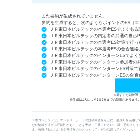
まだ要約が生成されていません。
要約を生成すると、次のようなポイントのES（
ＪＲ東日本ビルテックの本選考ESでよくある
ＪＲ東日本ビルテックの内定者の共通の自己P
ＪＲ東日本ビルテックの本選考ES対策で行っ
ＪＲ東日本ビルテックの本選考ESの合否連絡
ＪＲ東日本ビルテックのインターンESでよく
ＪＲ東日本ビルテックのインターン参加者の共
ＪＲ東日本ビルテックのインターンES対策で
ＪＲ東日本ビルテックのインターンESの合否
※必ずしも期待通
※生成は1人につき1日5回までの制限がありま
※本コンテンツは、エントリーシートの投稿内容をもとに、生成AIを活用し
ない情報が混ざる可能性があることを予めご了承ください。 誠に恐れ入りま
え、就職活動における参考情報のひとつとして、ぜひ活用してください。