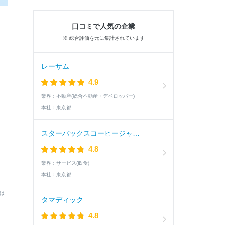
口コミで人気の企業
※ 総合評価を元に集計されています
レーサム
4.9
業界：
不動産(総合不動産・デベロッパー)
本社：
東京都
スターバックスコーヒージャパン
4.8
業界：
サービス(飲食)
本社：
東京都
は
タマディック
う
4.8