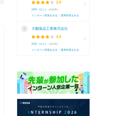
3.9
評判・口コミ
（643件）
インターン対策をみる
/
選考対策をみる
大鵬薬品工業株式会社
4.0
評判・口コミ
（451件）
インターン対策をみる
/
選考対策をみる