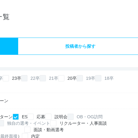
一覧
投稿者から探す
卒
23卒
22卒
21卒
20卒
19卒
18卒
ーン
ターン
ES
応募
説明会
OB・OG訪問
独自の選考・イベント
リクルーター・人事面談
面談・動画選考
最終面接
）
内定