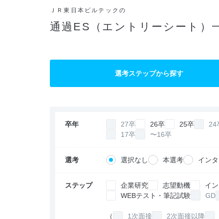
ＪＲ東日本ビルテックの
通過ES（エントリーシート）
選考ステップから探す
卒年
27卒
26卒
25卒
24
17卒
〜16卒
選考
選択なし
本選考
インタ
ステップ
企業研究
志望動機
イン
WEBテスト・筆記試験
GD
（
1次面接
2次面接以降