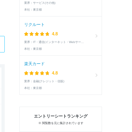
業界：
サービス(その他)
本社：
東京都
リクルート
4.8
業界：
IT・通信(インターネット・Webサービス)
本社：
東京都
楽天カード
4.8
業界：
金融(クレジット・信販)
本社：
東京都
エントリーシートランキング
※ 閲覧数を元に集計されています