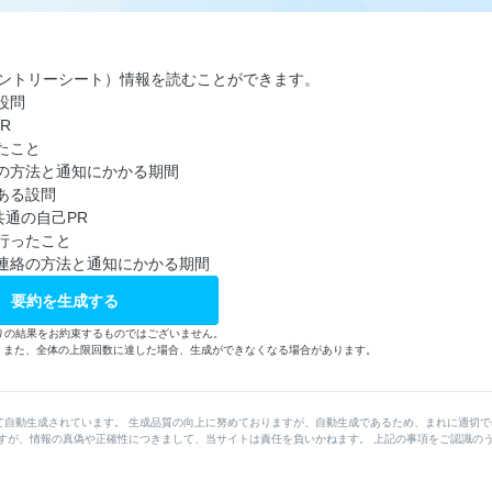
エントリーシート）情報を読むことができます。
設問
R
たこと
の方法と通知にかかる期間
ある設問
通の自己PR
行ったこと
連絡の方法と通知にかかる期間
要約を生成する
りの結果をお約束するものではございません。
す。また、全体の上限回数に達した場合、生成ができなくなる場合があります。
て自動生成されています。 生成品質の向上に努めておりますが、自動生成であるため、まれに適切で
すが、情報の真偽や正確性につきまして、当サイトは責任を負いかねます。 上記の事項をご認識の