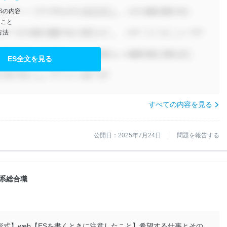
Sの内容
きこと
方法
ES全文を見る
すべての内容を見る
公開日：2025年7月24日
問題を報告する
技術系総合職
形式】web【ESを書くときに注意したこと】希望する仕事とその