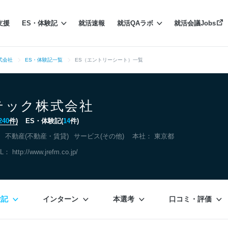
支援
ES・体験記
就活速報
就活QAラボ
就活会議Jobs
式会社
ES・体験記一覧
ES（エントリーシート）一覧
テック株式会社
240
件)
ES・体験記(
14
件)
不動産(不動産・賃貸)
サービス(その他)
本社：
東京都
RL：
http://www.jrefm.co.jp/
験記
インターン
本選考
口コミ・評価