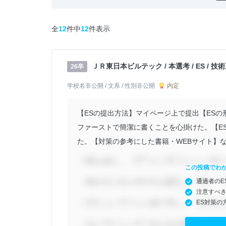
全
12
件中
12
件表示
ＪＲ東日本ビルテック / 本選考 / ES / 
26卒
内定
学校名非公開 / 文系 / 性別非公開
【ESの提出方法】マイページ上で提出【ES
ファーストで簡潔に書くことを心掛けた。【E
た。【対策の参考にした書籍・WEBサイト】
この投稿でわ
通過者のE
注意すべ
ES対策の