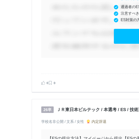
通過者のE
注意すべ
ES対策の
0
0
ＪＲ東日本ビルテック / 本選考 / ES / 
26卒
内定辞退
学校名非公開 / 文系 / 女性
【ESの提出方法】マイページから提出【ESの