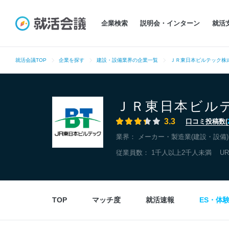
企業検索
説明会・インターン
就活
就活会議TOP
企業を探す
建設・設備業界の企業一覧
ＪＲ東日本ビルテック株
ＪＲ東日本ビル
3.3
口コミ投稿数(
業界：
メーカー・製造業(建設・設備)
従業員数： 1千人以上2千人未満
U
TOP
マッチ度
就活速報
ES・体