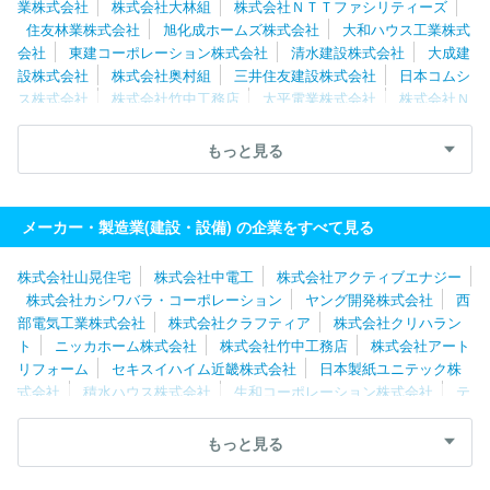
業株式会社
株式会社大林組
株式会社ＮＴＴファシリティーズ
住友林業株式会社
旭化成ホームズ株式会社
大和ハウス工業株式
会社
東建コーポレーション株式会社
清水建設株式会社
大成建
設株式会社
株式会社奥村組
三井住友建設株式会社
日本コムシ
ス株式会社
株式会社竹中工務店
太平電業株式会社
株式会社Ｎ
ＩＰＰＯ
三機工業株式会社
新菱冷熱工業株式会社
株式会社熊
谷組
三菱電機ビルソリューションズ株式会社
住友林業ホームテ
もっと見る
ック株式会社
戸田建設株式会社
三井ホーム株式会社
大和ハウ
スリフォーム株式会社
西松建設株式会社
株式会社関電工
株式
会社朝日工業社
株式会社きんでん
タマホーム株式会社
メーカー・製造業(建設・設備) の企業をすべて見る
株式会社山晃住宅
株式会社中電工
株式会社アクティブエナジー
株式会社カシワバラ・コーポレーション
ヤング開発株式会社
西
部電気工業株式会社
株式会社クラフティア
株式会社クリハラン
ト
ニッカホーム株式会社
株式会社竹中工務店
株式会社アート
リフォーム
セキスイハイム近畿株式会社
日本製紙ユニテック株
式会社
積水ハウス株式会社
生和コーポレーション株式会社
テ
レニシ株式会社
株式会社トーエネック
株式会社ナサホーム
株
式会社平成建設
大和ハウスリフォーム株式会社
株式会社きんで
もっと見る
ん
東建コーポレーション株式会社
株式会社カクダイ
積水化学
工業株式会社
住友電設株式会社
株式会社塩浜工業
株式会社奥