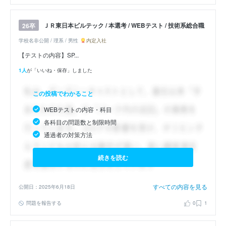
ＪＲ東日本ビルテック / 本選考 / WEBテスト / 技術系総合職
26卒
学校名非公開 / 理系 / 男性
内定入社
【テストの内容】SP...
1人
が「いいね・保存」しました
この投稿でわかること
WEBテストの内容・科目
各科目の問題数と制限時間
通過者の対策方法
続きを読む
すべての内容を見る
公開日：2025年6月18日
問題を報告する
0
1