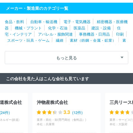
村組
ダイダン株式会社
株式会社ＪＲ西日本レールテック
シー
メーカー・製造業のカテゴリ一覧
キューブ株式会社
大和ハウス工業株式会社
株式会社リープ
株
式会社シーテック
日本住宅株式会社
株式会社佐伯工務店
株式
食品・飲料
自動車・輸送機
電子・電気機器
精密機器・医療機
会社富士住建
松井産業株式会社
栃木セキスイハイム株式会社
器
機械・プラント
化学・石油
医薬品
建設・設備
住
コスモシステム株式会社
株式会社ＮＴＴファシリティーズ
大成
宅・インテリア
アパレル・服飾関連
事務機器・日用品
印刷
建設株式会社
三井デザインテック株式会社
株式会社フレッシュ
スポーツ・玩具・ゲーム
繊維
素材（鉄鋼・金属・鉱業）
素
ハウス
旭化成ホームズ株式会社
国土防災技術株式会社
三井ホ
材（ゴム・ガラス・セラミックス）
素材（紙・パルプ）
素材
ーム株式会社
ＮＥＣファシリティーズ株式会社
株式会社パルコ
（その他）
農林・水産
たばこ・飼料
その他
スペースシステムズ
スターツＣＡＭ株式会社
住友林業緑化株式
もっと見る
会社
日揮ホールディングス株式会社
株式会社すいぱと
三井不
動産リフォーム株式会社
住友林業株式会社
株式会社テクノ菱和
菊池建設株式会社
三菱ケミカルエンジニアリング株式会社
株式
この会社を見た人はこんな会社も見ています
会社ＡＱ Ｇｒｏｕｐ
西松建設株式会社
住友林業ホームテック
株式会社
戸田建設株式会社
株式会社ＮＩＰＰＯ
旭化成リフォ
ーム株式会社
東光電気工事株式会社
株式会社カンドー
住友林
業アーキテクノ株式会社
清水建設株式会社
株式会社アドックイ
道株式会社
沖物産株式会社
三共リース
ンターナショナル
太平電業株式会社
中国塗料株式会社
中日本
ハイウェイ・エンジニアリング東京株式会社
奈良建設株式会社
3.3
(24件)
(12件)
株式会社東京エネシス
株式会社大林組
鉄建建設株式会社
新
ネルギー(鉄道)
業界：
商社・卸(専門商社（食料品）)
業界：
サービス(
菱冷熱工業株式会社
株式会社ダイキンアプライドシステムズ
東
本社：
兵庫県
本社：
大阪府
洋エンジニアリング株式会社
株式会社朝日工業社
大坪電気株式