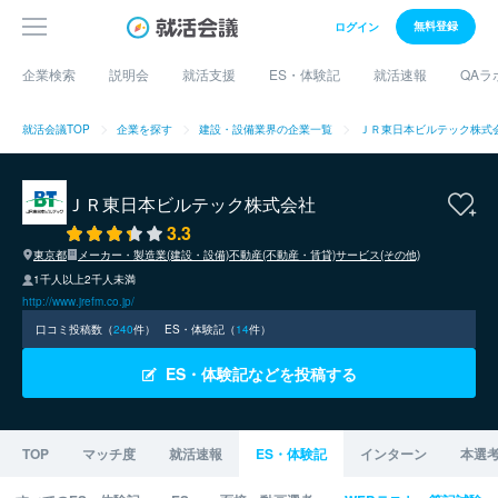
無料登録
ログイン
企業検索
説明会
就活支援
ES・体験記
就活速報
QAラ
就活会議TOP
企業を探す
建設・設備業界の企業一覧
ＪＲ東日本ビルテック株式
ＪＲ東日本ビルテック株式会社
3.3
東京都
メーカー・製造業(建設・設備)
不動産(不動産・賃貸)
サービス(その他)
1千人以上2千人未満
http://www.jrefm.co.jp/
口コミ投稿数（
240
件）
ES・体験記（
14
件）
ES・体験記などを投稿する
TOP
マッチ度
就活速報
ES・体験記
インターン
本選