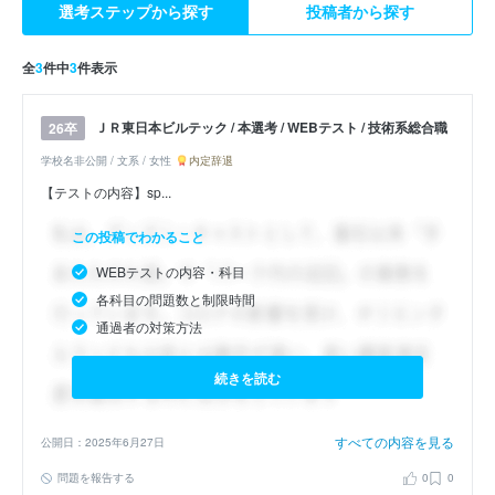
選考ステップから探す
投稿者から探す
全
3
件中
3
件表示
ＪＲ東日本ビルテック / 本選考 / WEBテスト / 技術系総合職
26卒
学校名非公開 / 文系 / 女性
内定辞退
【テストの内容】sp...
この投稿でわかること
WEBテストの内容・科目
各科目の問題数と制限時間
通過者の対策方法
続きを読む
すべての内容を見る
公開日：2025年6月27日
問題を報告する
0
0