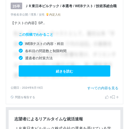
ＪＲ東日本ビルテック / 本選考 / WEBテスト / 技術系総合職
25卒
学校名非公開 / 理系 / 女性
内定入社
【テストの内容】SP...
この投稿でわかること
WEBテストの内容・科目
各科目の問題数と制限時間
通過者の対策方法
続きを読む
すべての内容を見る
公開日：2024年6月19日
問題を報告する
0
0
志望者によるリアルタイムな就活速報
ＪＲ東日本ビルテック株式会社の選考を受けている学