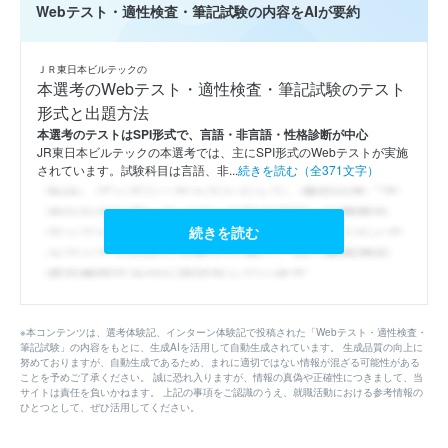
Webテスト・適性検査・筆記試験の内容をAIが要約
ＪＲ東日本ビルテックの
本選考のWebテスト・適性検査・筆記試験のテスト
形式と出題方法
本選考のテストはSPI形式で、言語・非言語・性格診断が中心
JR東日本ビルテックの本選考では、主にSPI形式のWebテストが実施
されています。試験科目は言語、非...
続きを読む（全371文字）
続きを読む
※本コンテンツは、選考体験記、インターン体験記で投稿された「Webテスト・適性検査・
筆記試験」の内容をもとに、生成AIを活用して自動生成されています。 生成品質の向上に
努めておりますが、自動生成であるため、まれに適切ではない情報が混ざる可能性がある
ことを予めご了承ください。 誠に恐れ入りますが、情報の真偽や正確性につきまして、当
サイトは責任を負いかねます。 上記の事項をご認識のうえ、就職活動における参考情報の
ひとつとして、ぜひ活用してください。