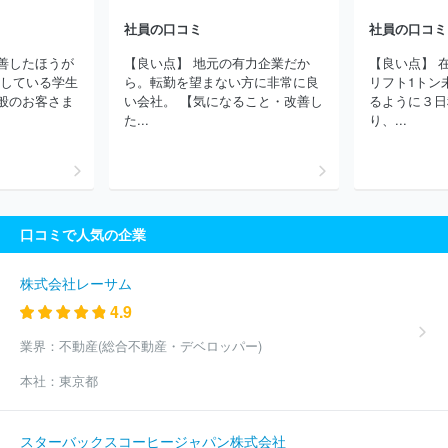
会社
富士電機Ｅ＆Ｃ株式会社
広島建設株式会社
サンライズ・
エンジニアリング株式会社
株式会社サンテック
タマホーム株式
社員の口コミ
社員の口コミ
会社
三井住友建設株式会社
株式会社熊谷組
前田建設工業株式
善したほうが
【良い点】 地元の有力企業だか
【良い点】 
会社
株式会社フソウ
ショーボンド建設株式会社
日本コムシス
用している学生
ら。転勤を望まない方に非常に良
リフト1トン
株式会社
東急建設株式会社
株式会社フジタ
三菱電機ビルソリ
般のお客さま
い会社。 【気になること・改善し
るように３日
ューションズ株式会社
株式会社太平エンジニアリング
株式会社
た...
り、...
関電工
三機工業株式会社
株式会社田中建設
日本電設工業株式
会社
セキスイハイム中四国株式会社
ほか(14062件)
口コミで人気の企業
株式会社レーサム
4.9
業界：
不動産(総合不動産・デベロッパー)
本社：
東京都
スターバックスコーヒージャパン株式会社