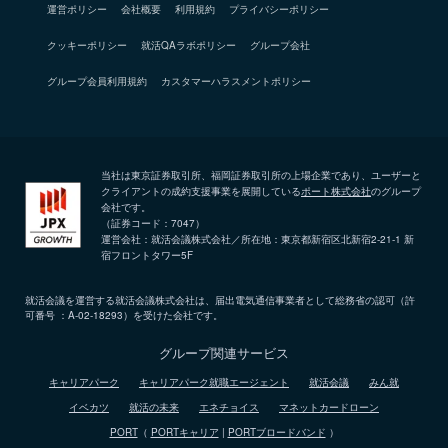
運営ポリシー
会社概要
利用規約
プライバシーポリシー
クッキーポリシー
就活QAラボポリシー
グループ会社
グループ会員利用規約
カスタマーハラスメントポリシー
当社は東京証券取引所、福岡証券取引所の上場企業であり、ユーザーと
クライアントの成約支援事業を展開している
ポート株式会社
のグループ
会社です。
（証券コード：7047）
運営会社：就活会議株式会社／所在地：東京都新宿区北新宿2-21-1 新
宿フロントタワー5F
就活会議を運営する就活会議株式会社は、届出電気通信事業者として総務省の認可（許
可番号 ：A-02-18293）を受けた会社です。