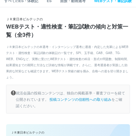
すべてのES・体験記
ES
面接・動画選考
WEBテスト・筆記試験
ＪＲ東日本ビルテックの
WEBテスト・適性検査・筆記試験の傾向と対策一
覧（全3件）
ＪＲ東日本ビルテックの本選考・インターンシップ選考に通過・内定した先輩によるWEB
テスト・適性検査・筆記試験の体験記の一覧です。SPI、玉手箱、CAB、GAB、TG-
WEB、ENGなど、実際に受けたWEBテスト・適性検査の科目・形式や問題数、制限時間、
結果通知までの期間と方法など詳細な情報が満載です。さらに、選考通過者が実践した効
果的な対策なども確認できます。WEBテスト突破の鍵を掴み、合格への道を切り開きまし
ょう。
就活会議の投稿コンテンツは、独自の掲載基準・審査フローを経て
公開されています。
投稿コンテンツの信頼性への取り組み
をご確
認ください。
ＪＲ東日本ビルテックの