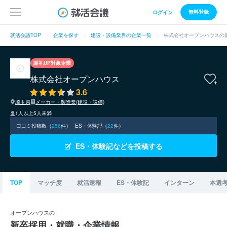
無料登録
ログイン
就活会議TOP
企業を探す
建設・設備業界の企業一覧
株式会社オープンハウスの
謝礼UP対象企業
株式会社オープンハウス
3.6
埼玉県
メーカー・製造業(建設・設備)
1人以上5人未満
口コミ投稿数（
256
件）
ES・体験記（
22
件）
ES・体験記などを投稿する
TOP
マッチ度
就活速報
ES・体験記
インターン
本選
オープンハウスの
新卒採用・就職・企業情報