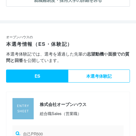
就職難易度・採用大学の詳細をみる
オープンハウスの
本選考情報（ES・体験記）
本選考体験記では、選考を通過した先輩の
志望動機
や
面接での質
問と回答
を公開しています。
ES
本選考体験記
株式会社オープンハウス
総合職Sales（営業職）
Q.
自己PR500