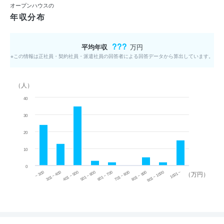
オープンハウスの
年収分布
???
平均年収
万円
※この情報は正社員・契約社員・派遣社員の回答者による回答データから算出しています。
（人）
40
30
20
10
0
~ 300
701 ~ 800
301 ~ 400
801 ~ 900
401 ~ 500
901 ~ 1000
501 ~ 600
601 ~ 700
1001 ~
（万円）