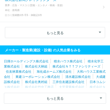
業界：
広告・マスコミ(芸能・エンタメ・映画・音楽)
本社：
群馬県
口コミ投稿数
0件
ES・体験記
0件
もっと見る
メーカー・製造業(建設・設備) の人気企業をみる
日揮ホールディングス株式会社
積水ハウス株式会社
積水化学工
業株式会社
株式会社大林組
株式会社ＮＴＴファシリティーズ
住友林業株式会社
旭化成ホームズ株式会社
大和ハウス工業株式
会社
東建コーポレーション株式会社
清水建設株式会社
大成建
設株式会社
株式会社奥村組
三井住友建設株式会社
日本コムシ
ス株式会社
株式会社竹中工務店
太平電業株式会社
株式会社Ｎ
ＩＰＰＯ
三機工業株式会社
新菱冷熱工業株式会社
株式会社熊
谷組
三菱電機ビルソリューションズ株式会社
住友林業ホームテ
もっと見る
ック株式会社
戸田建設株式会社
三井ホーム株式会社
大和ハウ
スリフォーム株式会社
西松建設株式会社
株式会社関電工
株式