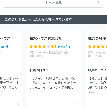
もっと見る
会社
日揮ホールディングス株式会社
株式会社すいぱと
三井不
動産リフォーム株式会社
住友林業株式会社
株式会社テクノ菱和
菊池建設株式会社
三菱ケミカルエンジニアリング株式会社
株式
この会社を見た人はこんな会社も見ています
会社ＡＱ Ｇｒｏｕｐ
西松建設株式会社
住友林業ホームテック
株式会社
戸田建設株式会社
株式会社ＮＩＰＰＯ
旭化成リフォ
ーム株式会社
東光電気工事株式会社
株式会社カンドー
住友林
業アーキテクノ株式会社
清水建設株式会社
株式会社アドックイ
ハウス
積水ハウス株式会社
株式会社キ
ンターナショナル
太平電業株式会社
中国塗料株式会社
中日本
ハイウェイ・エンジニアリング東京株式会社
奈良建設株式会社
4.1
(191件)
(4696件)
株式会社東京エネシス
株式会社大林組
鉄建建設株式会社
新
)
業界：
メーカー・製造業(建設・設備)
業界：
菱冷熱工業株式会社
株式会社ダイキンアプライドシステムズ
東
本社：
大阪府
本社：
大阪府
洋エンジニアリング株式会社
株式会社朝日工業社
大坪電気株式
会社
富士電機Ｅ＆Ｃ株式会社
広島建設株式会社
サンライズ・
エンジニアリング株式会社
株式会社サンテック
タマホーム株式
社員の口コミ
社員の口コミ
会社
三井住友建設株式会社
株式会社熊谷組
前田建設工業株式
善したほうが
【良い点】 給料は高いと感じる。
【良い点】 
会社
株式会社フソウ
ショーボンド建設株式会社
日本コムシス
成果が正当に評
【気になること・改善したほうが
りかつ、GW
株式会社
東急建設株式会社
株式会社フジタ
三菱電機ビルソリ
えていました
いい点】 インセンティブ制度が...
おいては長め
ューションズ株式会社
株式会社太平エンジニアリング
株式会社
で...
関電工
三機工業株式会社
株式会社田中建設
日本電設工業株式
会社
セキスイハイム中四国株式会社
ほか(14062件)