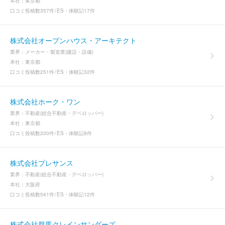
本社：
東京都
口コミ投稿数
357件
ES・体験記
17件
株式会社オープンハウス・アーキテクト
業界：
メーカー・製造業(建設・設備)
本社：
東京都
口コミ投稿数
251件
ES・体験記
32件
株式会社ホーク・ワン
業界：
不動産(総合不動産・デベロッパー)
本社：
東京都
口コミ投稿数
200件
ES・体験記
8件
株式会社プレサンス
業界：
不動産(総合不動産・デベロッパー)
本社：
大阪府
口コミ投稿数
541件
ES・体験記
12件
株式会社群馬クレインサンダーズ