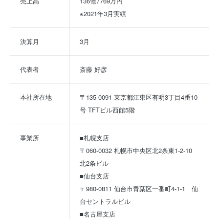
売上高
136億7769万円
※2021年3月実績
決算月
3月
代表者
斎藤 好彦
本社所在地
〒135-0091 東京都江東区有明3丁目4番10
号 TFTビル西館5階
事業所
■札幌支店
〒060-0032 札幌市中央区北2条東1-2-10 
北2条ビル
■仙台支店
〒980-0811 仙台市青葉区一番町4-1-1　仙
台セントラルビル
■名古屋支店