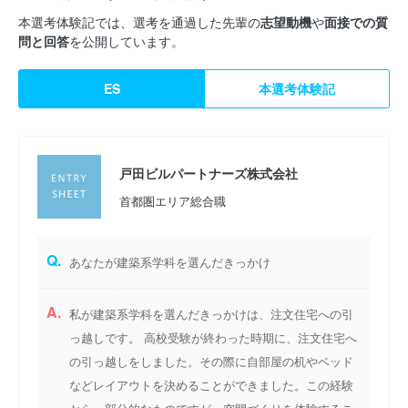
ビス提供に努めています。 私たちが大切にしたいのは、戸田建
本選考体験記では、選考を通過した先輩の
志望動機
や
面接での質
問と回答
を公開しています。
設グループの特色である誠実さを基盤に「心地よさ」と「安心」
を追求し続けること。さらに、お客様と同じ目線でともに未来を
ES
本選考体験記
見据え、ビル全体の価値を高める取り組みを提案し続けること。
建物の一生を見守り続けてきた私たちは、50年の歴史を礎に、さ
らなる飛躍を目指します。
戸田ビルパートナーズ株式会社
理系学部の皆様にとって、いままで学んだ知識と経験を生かして
首都圏エリア総合職
活躍でき、お客様の期待にお応えできるフィールドです。
Q.
あなたが建築系学科を選んだきっかけ
A.
私が建築系学科を選んだきっかけは、注文住宅への引
っ越しです。 高校受験が終わった時期に、注文住宅へ
の引っ越しをしました。その際に自部屋の机やベッド
などレイアウトを決めることができました。この経験