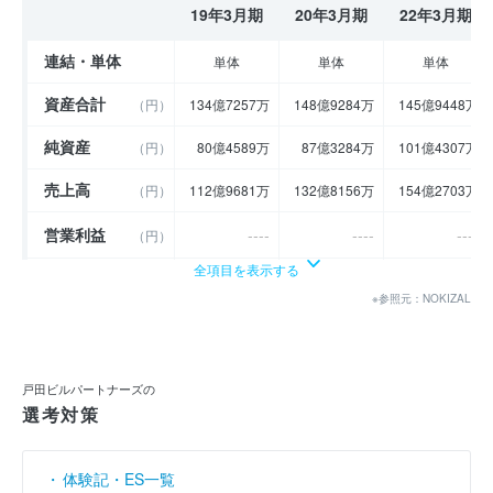
19年3月期
20年3月期
22年3月期
連結・単体
単体
単体
単体
資産合計
（円）
134億7257万
148億9284万
145億9448万
純資産
（円）
80億4589万
87億3284万
101億4307万
売上高
（円）
112億9681万
132億8156万
154億2703万
営業利益
----
----
----
（円）
全項目を表示する
経常利益
（円）
7億3660万
11億3417万
11億3482万
※参照元：NOKIZAL
当期純利益
----
----
----
（円）
利益余剰金
----
----
----
（円）
戸田ビルパートナーズの
選考対策
売上伸び率
（％）
22.97
17.57
16.15
営業利益率
----
----
----
（％）
体験記・ES一覧