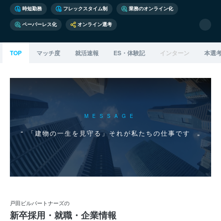
時短勤務
フレックスタイム制
業務のオンライン化
ペーパーレス化
オンライン選考
TOP
マッチ度
就活速報
ES・体験記
インターン
本選
MESSAGE
「建物の一生を見守る」それが私たちの仕事です
戸田ビルパートナーズの
新卒採用・就職・企業情報