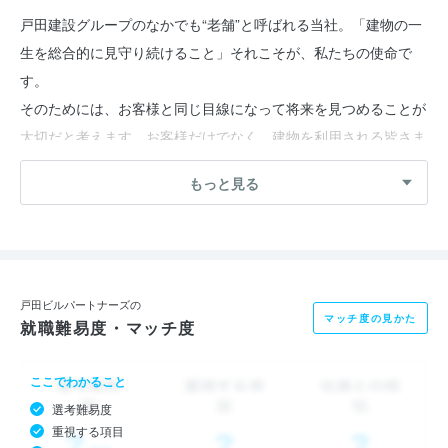
戸田建設グループのなかでも“老舗”と呼ばれる当社。「建物の一
生を総合的に見守り続けること」それこそが、私たちの使命で
す。
そのためには、お客様と同じ目線になって将来を見つめることが
大切だと考えます。お客様だけでなく、建物を利用される皆さま
を支えながら“ビル全体の価値”を高めていける ──。そんな大き
もっと見る
なやりがいを感じられるのも、当社の仕事の醍醐味ではないでし
ょうか。
【事業内容について】
当社では「建築」と「ビルマネジメント」を主軸に、「不動産」
戸田ビルパートナーズの
マッチ度の見かた
就職難易度・マッチ度
「保険」と幅広い事業を展開。あらゆる角度から、建物の“一
生”をより効果的に管理・サポートしています。そして、これら
ここでわかること
４つの事業の力を集結させ、より質の高いソリューションの実現
選考難易度
＆建物の資産価値向上に貢献しています。
重視する項目