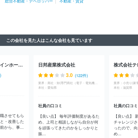
総合不動産・デベロッパー
不動産・賃貸
株式会社９ＧＡＴＥＳ．
ウスイホーム株式会社
三井不動産ビル
マネジメント株式会社
三井不動産レジデンシャルサービス株式会
社
日本ＮｏｎＳｔｏｐイノベーション株式会社
パラカ株式会社
東急リバブル株式会社
株式会社ハウステーション
三井不動産株
式会社
三菱ＵＦＪ不動産販売株式会社
株式会社長谷工コミュニ
ティ
三井ホームエステート株式会社
相互住宅株式会社
菊池建
この会社を見た人はこんな会社も見ています
設株式会社
株式会社日商ベックス
野村不動産パートナーズ株式
会社
株式会社東京建物アメニティサポート
東京不動産管理株式
会社
東洋不動産株式会社
株式会社エイブル
株式会社くふう住
まいコンサルティング
ダイワロイヤル株式会社
株式会社西武不
株式会社ドットラインホールディングス
日邦産業株式会社
株式会社テ
動産
株式会社ステージプランナー
京王不動産株式会社
ＪＲ東
日本ビルテック株式会社
株式会社ジェイアール東日本都市開発
3.0
)
(122件)
株式会社ＴＫＰ
株式会社パルコ
アムス・インターナショナル株
業界：
商社・卸(専門商社（電子・電気機器・OA機器）)
業界：
小売り(家
式会社
株式会社東急コミュニティー
サンフロンティア不動産株
本社：
愛知県
本社：
滋賀県
式会社
株式会社ＮＨＫビジネスクリエイト
ロイヤルハウジング
株式会社
積水ハウスシャーメゾンＰＭ東京株式会社
株式会社バ
社員の口コミ
社員の口コミ
レッグス
株式会社日本財託
株式会社アーデント
株式会社アイ
建設
株式会社長谷工リアルエステート
株式会社大城組
スター
退職させてもら
【良い点】 毎年評価制度があるた
【良い点】 
ツアメニティー株式会社
住友林業ホームサービス株式会社
株式
こと・改善した
め、上司と相談しながら自分が何
チャレンジさ
会社シー・エフ・ネッツ
株式会社レオパレス２１
株式会社アサ
から、事...
を頑張ってきたのかをしっかりと
ったので、向
ヒファシリティズ
株式会社ハウスポート
株式会社ハウスメイト
振...
め...