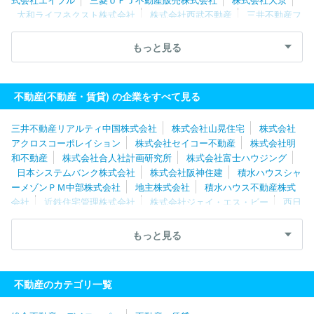
大和ライフネクスト株式会社
株式会社西武不動産
三井不動産フ
ァシリティーズ株式会社
東京不動産管理株式会社
株式会社共立
メンテナンス
伊藤忠アーバンコミュニティ株式会社
帝国不動産
もっと見る
株式会社
株式会社大京アステージ
株式会社東急コミュニティー
三井不動産レジデンシャルサービス株式会社
ケイアイスター不動
産株式会社
日本ハウズイング株式会社
住友不動産ステップ株式
不動産(不動産・賃貸) の企業をすべて見る
会社
明和地所株式会社
独立行政法人都市再生機構（UR都市機
構）
三井不動産ビルマネジメント株式会社
積水ハウスシャーメ
三井不動産リアルティ中国株式会社
株式会社山晃住宅
株式会社
ゾンＰＭ東京株式会社
株式会社日本財託
アクロスコーポレイション
株式会社セイコー不動産
株式会社明
和不動産
株式会社合人社計画研究所
株式会社富士ハウジング
日本システムバンク株式会社
株式会社阪神住建
積水ハウスシャ
ーメゾンＰＭ中部株式会社
地主株式会社
積水ハウス不動産株式
会社
近鉄住宅管理株式会社
株式会社ジェイ・エス・ビー
西日
本高速道路サービス・ホールディングス株式会社
株式会社ニッショ
ー
ケイアイスター不動産株式会社
株式会社アップル
株式会社
もっと見る
平和不動産
株式会社常口アトム
三井不動産ファシリティーズ株
式会社
独立行政法人都市再生機構（UR都市機構）
三井不動産リ
アルティ株式会社
タクトホーム株式会社
旭化成不動産レジデン
不動産のカテゴリ一覧
ス株式会社
株式会社パーキングマーケット
伊藤忠アーバンコミ
ュニティ株式会社
株式会社フィード
伊藤忠ハウジング株式会社