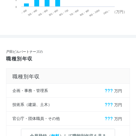
2
0
~ 300
701 ~ 800
301 ~ 400
801 ~ 900
401 ~ 500
901 ~ 1000
501 ~ 600
601 ~ 700
1001 ~
（万円）
戸田ビルパートナーズの
職種別年収
職種別年収
企画・事務・管理系
???
万円
技術系（建築、土木）
???
万円
官公庁・団体職員・その他
???
万円
会員登録（
無料
）して職能別年収を見る