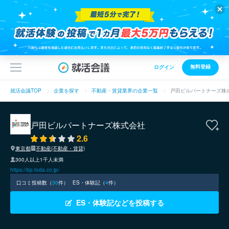
無料登録
ログイン
就活会議TOP
企業を探す
不動産・賃貸業界の企業一覧
戸田ビルパートナーズ株
戸田ビルパートナーズ株式会社
2.6
東京都
不動産(不動産・賃貸)
300人以上1千人未満
https://bp.toda.co.jp/
口コミ投稿数（
30
件）
ES・体験記（
4
件）
ES・体験記などを投稿する