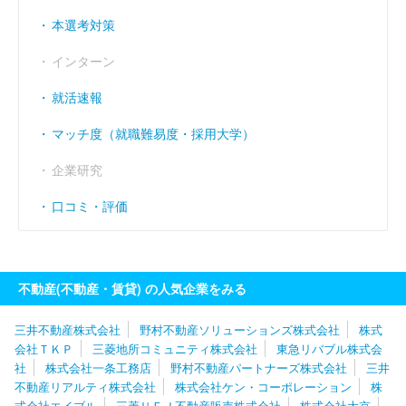
経常利益率
（％）
6.52
8.54
7.36
本選考対策
インターン
就活速報
マッチ度（就職難易度・採用大学）
企業研究
口コミ・評価
不動産(不動産・賃貸) の人気企業をみる
三井不動産株式会社
野村不動産ソリューションズ株式会社
株式
会社ＴＫＰ
三菱地所コミュニティ株式会社
東急リバブル株式会
社
株式会社一条工務店
野村不動産パートナーズ株式会社
三井
不動産リアルティ株式会社
株式会社ケン・コーポレーション
株
式会社エイブル
三菱ＵＦＪ不動産販売株式会社
株式会社大京