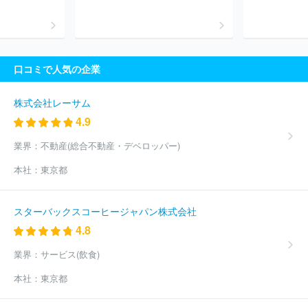
パートナーズ
三井住友トラスト不動産株式会社
株式会社共立メ
ンテナンス
三菱地所ハウスネット株式会社
住友不動産ステップ
株式会社
日本ハウズイング株式会社
野村不動産ソリューション
ズ株式会社
大和ライフネクスト株式会社
三菱地所プロパティマ
ネジメント株式会社
株式会社毎日コムネット
株式会社エイト
口コミで人気の企業
帝国不動産株式会社
明和地所株式会社
三菱地所コミュニティ株
式会社
株式会社大京
株式会社オークハウス
株式会社東都
株式会社ケン・コーポレーション
株式会社一条工務店
株式会社
株式会社レーサム
ヴェリタス・インベストメント
株式会社エリッツ
アクロス都市
4.9
開発株式会社
株式会社浜友Ａ．Ｌ．
株式会社リッチロード
ほ
か(4775件)
業界：
不動産(総合不動産・デベロッパー)
本社：
東京都
スターバックスコーヒージャパン株式会社
4.8
業界：
サービス(飲食)
本社：
東京都