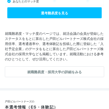
あなたとのマッチ度
特に、以下の事業は、募集に力を入れています！
■建築：主にリノベーション工事を行います。学校・病院等の公
選考難易度を見る
共施設・商業施設・オフィス・工場等のコンバージョン・リニュ
ーアル工事における施工管理を務めます。
就職難易度・マッチ度のページでは、就活会議の会員が登録した
ステータスをもとに算出した戸田ビルパートナーズ株式会社の採
■ビルマネジメント：オーナー様にとっての「ビル」という資産
用倍率、選考通過率や、選考体験記を投稿した際に登録した「入
の価値を維持・向上させるため、適切な修繕工事・設備等の点
社予定企業」のデータをもとに算出した戸田ビルパートナーズ株
検・警備や清掃の部分についてコーディネートしています。短期
式会社の採用大学なども掲載しています。就職活動における参考
のひとつとして、ぜひ活用してください。
だけでなく長期的な計画立案を行い、ずっと安心して任せていた
だけるようなサービスを提案しています。
就職難易度・採用大学の詳細をみる
世の中のすべての建物は、「建設して完成」ではありません。長
期にわたって美観を保ち、資産価値を高めるためには保守点検、
修繕をはじめとするビルの維持管理業務が重要となります。 戸
田ビルパートナーズ株式会社は、総合管理会社として、建物の寿
戸田ビルパートナーズの
本選考情報（ES・体験記）
命を永く保ち、価値をより高めることを使命として質の高いサー