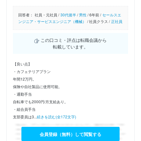
回答者：
社員・元社員 /
30代後半
/
男性
/
6年前 /
セールスエ
ンジニア・サービスエンジニア（機械）
/
社員クラス /
正社員
この口コミ・評点は転職会議から
転載しています。
【良い点】
・カフェテリアプラン
年間12万円。
保険や自社製品に使用可能。
・通勤手当
自転車でも2000円/月支給あり。
・組合員手当
支部委員は3...
続きを読む(全172文字)
会員登録（無料）して閲覧する