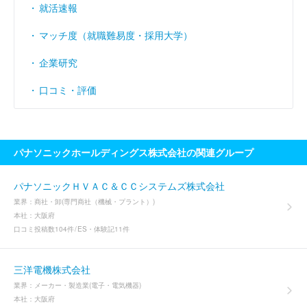
就活速報
マッチ度（就職難易度・採用大学）
企業研究
口コミ・評価
パナソニックホールディングス株式会社の関連グループ
パナソニックＨＶＡＣ＆ＣＣシステムズ株式会社
業界：
商社・卸(専門商社（機械・プラント）)
本社：
大阪府
口コミ投稿数
104件
ES・体験記
11件
三洋電機株式会社
業界：
メーカー・製造業(電子・電気機器)
本社：
大阪府