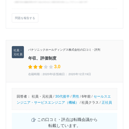
問題を報告する
パナソニックホールディングス株式会社の口コミ・評判
年収、評価制度
3.0
在籍時期：2020年頃/投稿日： 2020年12月19日
回答者：
社員・元社員 /
30代後半
/
男性
/
6年前 /
セールスエ
ンジニア・サービスエンジニア（機械）
/
社員クラス /
正社員
この口コミ・評点は転職会議から
転載しています。