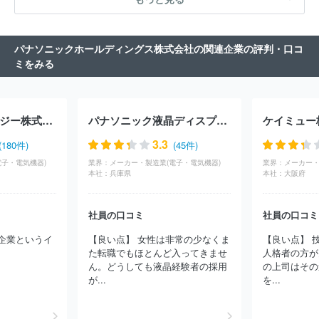
パナソニックホールディングス株式会社の関連企業の評判・口コ
ミをみる
パナソニックエナジー株式会社
パナソニック液晶ディスプレイ株式会社
ケイミュー
3.3
(180件)
(45件)
電子・電気機器)
業界：
メーカー・製造業(電子・電気機器)
業界：
メーカー・
本社：
兵庫県
本社：
大阪府
社員の口コミ
社員の口コミ
企業というイ
【良い点】 女性は非常の少なくま
【良い点】 
た転職でもほとんど入ってきませ
人格者の方が
ん。どうしても液晶経験者の採用
の上司はその
が...
を...