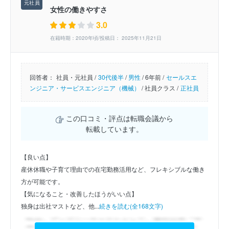
女性の働きやすさ
3.0
在籍時期：2020年頃/投稿日： 2025年11月21日
回答者：
社員・元社員 /
30代後半
/
男性
/
6年前 /
セールスエ
ンジニア・サービスエンジニア（機械）
/
社員クラス /
正社員
この口コミ・評点は転職会議から
転載しています。
【良い点】
産休休職や子育て理由での在宅勤務活用など、フレキシブルな働き
方が可能です。
【気になること・改善したほうがいい点】
独身は出社マストなど、他...
続きを読む(全168文字)