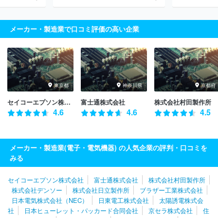
メーカー・製造業で口コミ評価の高い企業
東京都
神奈川県
京都府
セイコーエプソン株式会社
富士通株式会社
株式会社村田製作所
4.6
4.6
4.5
メーカー・製造業(電子・電気機器) の人気企業の評判・口コミを
みる
セイコーエプソン株式会社
富士通株式会社
株式会社村田製作所
株式会社デンソー
株式会社日立製作所
ブラザー工業株式会社
日本電気株式会社（NEC）
日東電工株式会社
太陽誘電株式会
社
日本ヒューレット・パッカード合同会社
京セラ株式会社
住