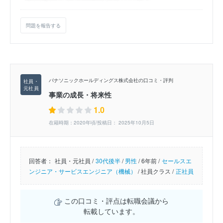
問題を報告する
パナソニックホールディングス株式会社の口コミ・評判
事業の成長・将来性
1.0
在籍時期：2020年頃/投稿日： 2025年10月5日
回答者：
社員・元社員 /
30代後半
/
男性
/
6年前 /
セールスエ
ンジニア・サービスエンジニア（機械）
/
社員クラス /
正社員
この口コミ・評点は転職会議から
転載しています。