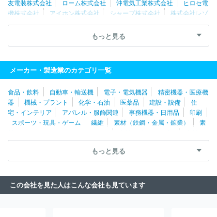
友電装株式会社
ローム株式会社
沖電気工業株式会社
ヒロセ電
機株式会社
アイホン株式会社
シャープ株式会社
株式会社レゾ
ナック
富士フイルムビジネスイノベーション株式会社
浜松ホト
ニクス株式会社
理想科学工業株式会社
ルネサスエレクトロニク
もっと見る
ス株式会社
キヤノン株式会社
富士電機株式会社
Ａｓｔｅｍｏ
株式会社
トヨタバッテリー株式会社
株式会社デンソーウェーブ
日本無線株式会社
株式会社バッファロー
京セラドキュメントソ
メーカー・製造業のカテゴリ一覧
リューションズ株式会社
食品・飲料
自動車・輸送機
電子・電気機器
精密機器・医療機
器
機械・プラント
化学・石油
医薬品
建設・設備
住
宅・インテリア
アパレル・服飾関連
事務機器・日用品
印刷
スポーツ・玩具・ゲーム
繊維
素材（鉄鋼・金属・鉱業）
素
材（ゴム・ガラス・セラミックス）
素材（紙・パルプ）
素材
（その他）
農林・水産
たばこ・飼料
その他
もっと見る
この会社を見た人はこんな会社も見ています