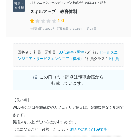
パナソニックホールディングス株式会社の口コミ・評判
スキルアップ、教育体制
1.0
在籍時期：2020年頃/投稿日： 2025年11月21日
回答者：
社員・元社員 /
30代後半
/
男性
/
6年前 /
セールスエ
ンジニア・サービスエンジニア（機械）
/
社員クラス /
正社員
この口コミ・評点は転職会議から
転載しています。
【良い点】
WEB英会話は半額補助やカフェテリア使えば、金額負担なく受講で
きます。
英語スキル上げたい方はおすすめです。
【気になること・改善したほうが...
続きを読む(全169文字)