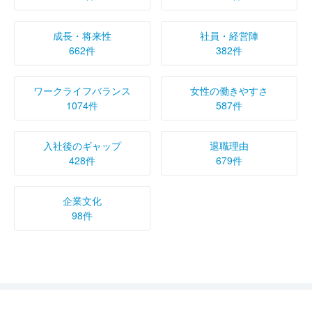
【選考落選】27卒 パナソニックホールディングス株
成長・将来性
社員・経営陣
式会社の口コミ（2026/5…
662件
382件
4.0
ワークライフバランス
女性の働きやすさ
【選考参加中】27卒 パナソニックホールディングス
1074件
587件
株式会社の口コミ（2026/…
4.0
入社後のギャップ
退職理由
428件
679件
【選考落選】27卒 パナソニックホールディングス株
式会社の口コミ（2026/5…
5.0
企業文化
98件