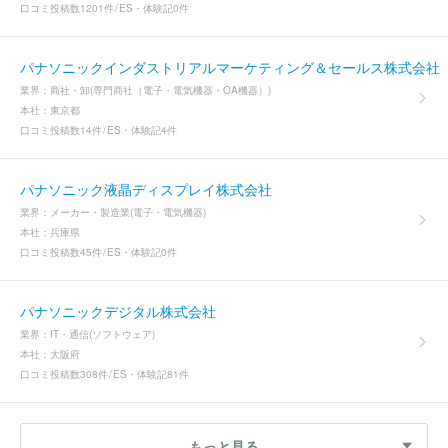
口コミ投稿数
1201件
ES・体験記
0件
パナソニックインダストリアルマーケティング＆セールス株式会社
業界：
商社・卸(専門商社（電子・電気機器・OA機器）)
本社：
東京都
口コミ投稿数
14件
ES・体験記
4件
パナソニック液晶ディスプレイ株式会社
業界：
メーカー・製造業(電子・電気機器)
本社：
兵庫県
口コミ投稿数
45件
ES・体験記
0件
パナソニックデジタル株式会社
業界：
IT・通信(ソフトウェア)
本社：
大阪府
口コミ投稿数
308件
ES・体験記
81件
もっと見る