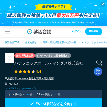
無料登録
ログイン
就活会議TOP
企業を探す
電子・電気機器業界の企業一覧
パナソニックホールデ
謝礼UP対象企業
インターン参加で選考優遇あり
パナソニックホールディングス株式会社
4.4
大阪府
メーカー・製造業(電子・電気機器)
1万人以上
https://holdings.panasonic/jp/
口コミ投稿数（
7565
件）
ES・体験記（
1142
件）
ES・体験記などを投稿する