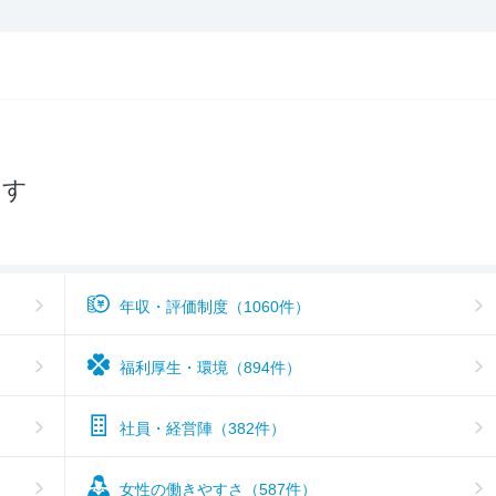
女性の働きやすさ
3.9
入社後のギャップ
3.7
入社難易度
3.8
おすすめ度
3.8
探す
年収・評価制度（1060件）
福利厚生・環境（894件）
社員・経営陣（382件）
女性の働きやすさ（587件）