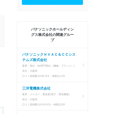
パナソニックホールディン
グス株式会社の関連グルー
プ
パナソニックＨＶＡＣ＆ＣＣシス
テムズ株式会社
業界：
商社・卸(専門商社（機械・プラント）)
本社：
大阪府
口コミ投稿数
104件
ES・体験記
11件
三洋電機株式会社
業界：
メーカー・製造業(電子・電気機器)
本社：
大阪府
口コミ投稿数
1201件
ES・体験記
0件