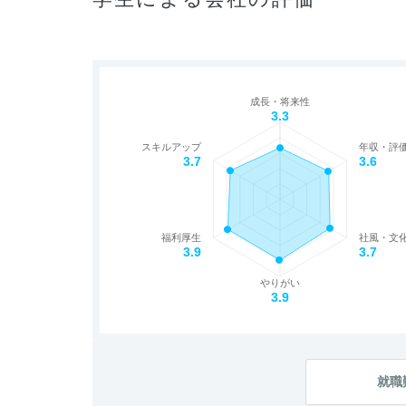
成長・将来性
3.3
スキルアップ
年収・評
3.7
3.6
福利厚生
社風・文
3.9
3.7
やりがい
3.9
就職