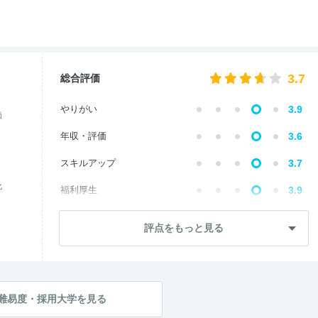
3.7
総合評価
やりがい
3.9
価
年収・評価
3.6
スキルアップ
3.7
化
福利厚生
3.9
成長・将来性
3.3
評点をもっと見る
社員・管理職
3.5
ワークライフ
4.0
社風・文化
3.7
難易度・採用大学を見る