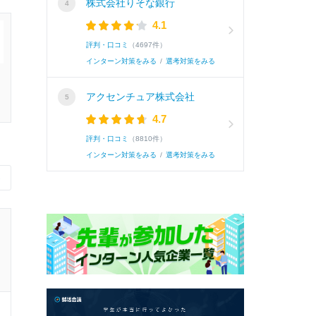
株式会社りそな銀行
4.1
評判・口コミ
（4697件）
インターン対策をみる
/
選考対策をみる
アクセンチュア株式会社
4.7
評判・口コミ
（8810件）
インターン対策をみる
/
選考対策をみる
›