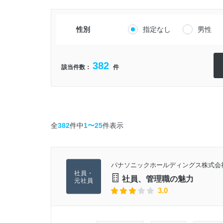
性別
指定なし
男性
382
該当件数：
件
全
382
件中
1〜25
件表示
パナソニックホールディングス株式会
社員、管理職の魅力
3.0