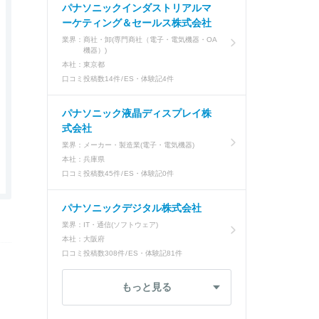
パナソニックインダストリアルマ
ーケティング＆セールス株式会社
業界：
商社・卸(専門商社（電子・電気機器・OA
機器）)
本社：
東京都
口コミ投稿数
14件
ES・体験記
4件
パナソニック液晶ディスプレイ株
式会社
業界：
メーカー・製造業(電子・電気機器)
本社：
兵庫県
口コミ投稿数
45件
ES・体験記
0件
パナソニックデジタル株式会社
業界：
IT・通信(ソフトウェア)
本社：
大阪府
口コミ投稿数
308件
ES・体験記
81件
もっと見る