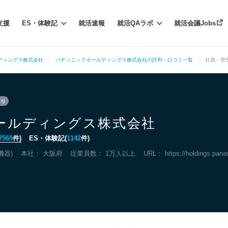
支援
ES・体験記
就活速報
就活QAラボ
就活会議Jobs
ディングス株式会社
パナソニックホールディングス株式会社の評判・口コミ一覧
社員・管
あり
ールディングス株式会社
7565
件)
ES・体験記(
1142
件)
機器)
本社：
大阪府
従業員数： 1万人以上
URL：
https://holdings.pana