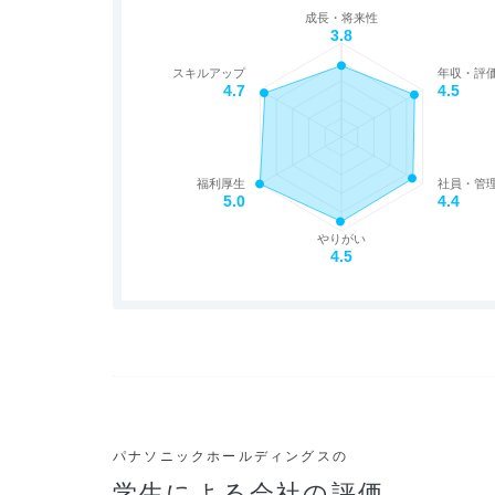
成長・将来性
3.8
スキルアップ
年収・評
4.7
4.5
福利厚生
社員・管
5.0
4.4
やりがい
4.5
パナソニックホールディングスの
学生による会社の評価