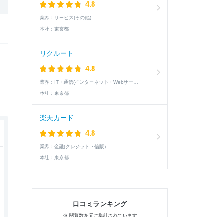
4.8
業界：
サービス(その他)
本社：
東京都
リクルート
4.8
業界：
IT・通信(インターネット・Webサービス)
本社：
東京都
楽天カード
4.8
業界：
金融(クレジット・信販)
本社：
東京都
口コミランキング
※ 閲覧数を元に集計されています