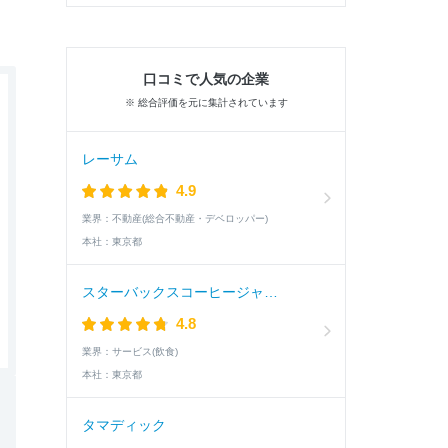
口コミで人気の企業
※ 総合評価を元に集計されています
レーサム
4.9
業界：
不動産(総合不動産・デベロッパー)
本社：
東京都
スターバックスコーヒージャパン
4.8
業界：
サービス(飲食)
本社：
東京都
タマディック