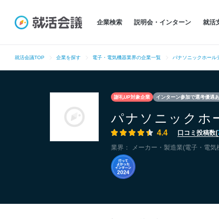
企業検索
説明会・インターン
就活
就活会議TOP
企業を探す
電子・電気機器業界の企業一覧
パナソニックホール
謝礼UP対象企業
インターン参加で選考優遇
パナソニックホ
4.4
口コミ投稿数(
業界：
メーカー・製造業(電子・電気