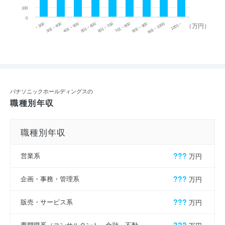
100
0
~ 300
701 ~ 800
301 ~ 400
801 ~ 900
401 ~ 500
901 ~ 1000
501 ~ 600
601 ~ 700
1001 ~
（万円）
パナソニックホールディングスの
職種別年収
職種別年収
営業系
???
万円
企画・事務・管理系
???
万円
販売・サービス系
???
万円
専門職系（コンサルタント、金融、不動