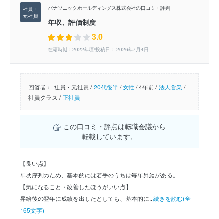
パナソニックホールディングス株式会社の口コミ・評判
年収、評価制度
3.0
在籍時期：2022年頃/投稿日： 2026年7月4日
回答者：
社員・元社員 /
20代後半
/
女性
/
4年前 /
法人営業
/
社員クラス /
正社員
この口コミ・評点は転職会議から
転載しています。
【良い点】
年功序列のため、基本的には若手のうちは毎年昇給がある。
【気になること・改善したほうがいい点】
昇給後の翌年に成績を出したとしても、基本的に...
続きを読む(全
165文字)