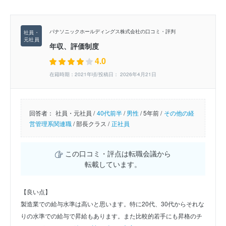
パナソニックホールディングス株式会社の口コミ・評判
年収、評価制度
4.0
在籍時期：2021年頃/投稿日： 2026年4月21日
回答者：
社員・元社員 /
40代前半
/
男性
/
5年前 /
その他の経
営管理系関連職
/
部長クラス /
正社員
この口コミ・評点は転職会議から
転載しています。
【良い点】
製造業での給与水準は高いと思います。特に20代、30代からそれな
りの水準での給与で昇給もあります。また比較的若手にも昇格のチ