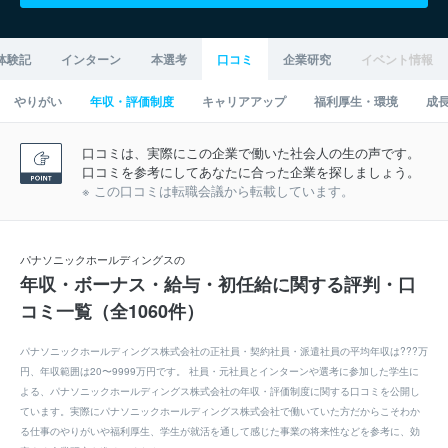
体験記
インターン
本選考
口コミ
企業研究
イベント情報
やりがい
年収・評価制度
キャリアアップ
福利厚生・環境
成
口コミは、実際にこの企業で働いた社会人の生の声です。
口コミを参考にしてあなたに合った企業を探しましょう。
※ この口コミは転職会議から転載しています。
パナソニックホールディングスの
年収・ボーナス・給与・初任給に関する評判・口
コミ一覧（全1060件）
パナソニックホールディングス株式会社の正社員・契約社員・派遣社員の平均年収は???万
円、年収範囲は20〜9999万円です。 社員・元社員とインターンや選考に参加した学生に
よる、パナソニックホールディングス株式会社の年収・評価制度に関する口コミを公開し
ています。実際にパナソニックホールディングス株式会社で働いていた方だからこそわか
る仕事のやりがいや福利厚生、学生が就活を通して感じた事業の将来性などを参考に、効