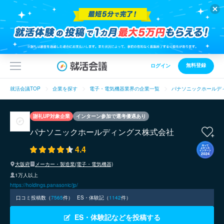
無料登録
ログイン
就活会議TOP
企業を探す
電子・電気機器業界の企業一覧
パナソニックホールデ
謝礼UP対象企業
インターン参加で選考優遇あり
パナソニックホールディングス株式会社
4.4
大阪府
メーカー・製造業(電子・電気機器)
1万人以上
https://holdings.panasonic/jp/
口コミ投稿数（
7565
件）
ES・体験記（
1142
件）
ES・体験記などを投稿する