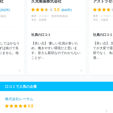
社
久光製薬株式会社
アストラゼ
同会社
アース製薬
日本ケミファ
サノフィ
シミックＣＭ
Ｏ
三麗ホールディングス
旭化成セラピューティクス
高田製
3.5
(252件)
(840件)
薬
シノテスト
明治薬品
杏林製薬
杏林製薬
協和発酵バ
薬品)
業界：
メーカー・製造業(医薬品)
業界：
メーカー・
イオ
Ｍｅｉｊｉ Ｓｅｉｋａファルマ
協和キリン
ゼリア新薬
本社：
佐賀県
本社：
大阪府
工業
鳥居薬品
エスエス製薬
アステラス製薬
ＭＳＤ
ツ
ムラ
日本ジェネリック
佐藤製薬
アース・ペット
アサヒフ
社員の口コミ
社員の口コミ
ードアンドヘルスケア
救急薬品工業
マイラン製薬
ヤンセンフ
ァーマ
全薬工業
エーザイ
島津ダイアグノスティクス
科研
関してはかなり
【良い点】 優しい社員が多いた
【良い点】 
製薬
積水メディカル
富士フイルム富山化学
帝人ファーマ
ずば抜けて良
め、働きやすい環境だと思いま
てが大変で退
一丸ファルコス
井藤漢方製薬
扶桑薬品工業
大原薬品工業
りません。他
す。皆さん親切なのでわからない
部でなく、転
ベーリンガーインゲルハイム製薬
エイワイファーマ
ＤＲＣ医
ことが...
退...
薬
ミヤリサン製薬
テルモ山口
大同薬品工業
ニチレイバイ
オサイエンス
アルプス薬品工業
中日本カプセル
東興薬品工
業
ＫＭバイオロジクス
ノイルイミューン・バイオテック
第一
三共バイオテック
日本バイオリサーチセンター
ＢＩＫＥＮ
日
清ファルマ
ファイザー
シオノギファーマ
浜理ＰＦＳＴ
太
口コミで人気の企業
陽ファルマテック
ＰＤＲファーマ
株式会社レーサム
4.9