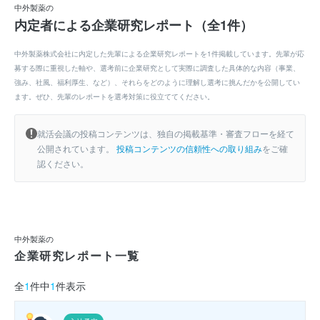
中外製薬の
内定者による企業研究レポート（全1件）
中外製薬株式会社に内定した先輩による企業研究レポートを1件掲載しています。先輩が応
募する際に重視した軸や、選考前に企業研究として実際に調査した具体的な内容（事業、
強み、社風、福利厚生、など）、それらをどのように理解し選考に挑んだかを公開してい
ます。ぜひ、先輩のレポートを選考対策に役立ててください。
就活会議の投稿コンテンツは、独自の掲載基準・審査フローを経て
公開されています。
投稿コンテンツの信頼性への取り組み
をご確
認ください。
中外製薬の
企業研究レポート一覧
全
1
件中
1
件表示