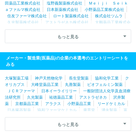
田薬品工業株式会社
塩野義製薬株式会社
Ｍｅｉｊｉ Ｓｅｉｋ
ａファルマ株式会社
日本新薬株式会社
小野薬品工業株式会社
住友ファーマ株式会社
ロート製薬株式会社
株式会社ツムラ
久光製薬株式会社
アストラゼネカ株式会社
大鵬薬品工業株式会
社
マルホ株式会社
アース製薬株式会社
杏林製薬株式会社
参天製薬株式会社
科研製薬株式会社
日本イーライリリー株式会
もっと見る
社
日本化薬株式会社
佐藤製薬株式会社
ゼリア新薬工業株式会
社
沢井製薬株式会社
キッセイ薬品工業株式会社
クラシエ製薬
株式会社
あすか製薬株式会社
ＪＣＲファーマ株式会社
ＭＳＤ
メーカー・製造業(医薬品)の企業の本選考のエントリーシートを
株式会社
株式会社大塚製薬工場
生化学工業株式会社
ノバルテ
みる
ィスファーマ株式会社
東和薬品株式会社
タカラバイオ株式会社
積水メディカル株式会社
鳥居薬品株式会社
中外製薬工業株式会
大塚製薬工場
神戸天然物化学
長生堂製薬
協和化学工業
ク
社
旭化成セラピューティクス株式会社
千寿製薬株式会社
バイ
オリカプス
大峰堂薬品工業
丸善製薬
ビオフェルミン製薬
エル薬品株式会社
全薬工業株式会社
陽進堂ホールディングス株
ＪＣＲファーマ
日本イーライリリー
一般財団法人化学及血清療
式会社
協和発酵バイオ株式会社
共立製薬株式会社
グラクソ・
法研究所
久光製薬
祐徳薬品工業
アストラゼネカ
沢井製
スミスクライン株式会社
ＥＡファーマ株式会社
ニプロファーマ
薬
京都薬品工業
アラクス
小野薬品工業
リードケミカル
株式会社
日本臓器製薬
協和ファーマケミカル
廣貫堂
湧永製薬
富
士化学工業
タウンズ
常盤薬品工業
カイゲンファーマ
医学
生物学研究所
全星薬品工業
新新薬品工業
ジャパンメディッ
もっと見る
ク
福寿製薬
田辺ファーマファクトリー
中外医薬生産
鶴原
製薬
三和化学研究所
富士カプセル
キョーリンリメディオ