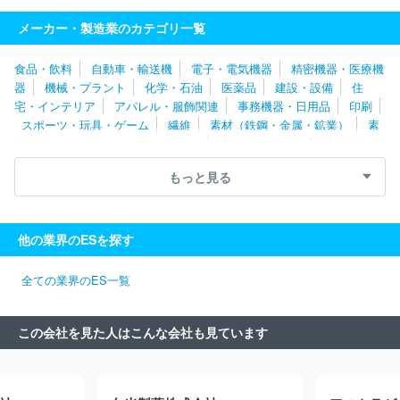
日本新薬
小林製薬
田村薬品工業
三洋化学研究所
藤本製
メーカー・製造業のカテゴリ一覧
薬
健栄製薬
武田薬品工業
エステートケミカル
日東メディ
ック
大日本除蟲菊
池田模範堂
テイカ製薬
浜理薬品工業
食品・飲料
自動車・輸送機
電子・電気機器
精密機器・医療機
アークレイファクトリー
陽進堂ホールディングス
東和薬品
器
機械・プラント
化学・石油
医薬品
建設・設備
住
ロート製薬
参天製薬
アルフレッサファーマ
塩野義製薬
宅・インテリア
アパレル・服飾関連
事務機器・日用品
印刷
千寿製薬
ダイト
ロートニッテン
タカラバイオ
森下仁丹
スポーツ・玩具・ゲーム
繊維
素材（鉄鋼・金属・鉱業）
素
キッセイ薬品工業
ニプロＥＳファーマ
住化エンバイロメンタル
材（ゴム・ガラス・セラミックス）
素材（紙・パルプ）
素材
サイエンス
バイエル薬品
ニプロファーマ
住友ファーマ
東
（その他）
農林・水産
たばこ・飼料
その他
亜薬品
マルホ
丸石製薬
日医工
新新科薬
セロテック
もっと見る
持田製薬工場
日本全薬工業
イーエヌ大塚製薬
日新製薬
エース・ジャパン
武州製薬
キョーリン製薬グループ工場
三
生製薬
第一三共プロファーマ
ＮＩＳＳＨＡゾンネボード製薬
他の業界のESを探す
興和創薬
あすか製薬
アステラスファーマテック
日本化薬
エーピーアイコーポレーション
第一三共ケミカルファーマ
わか
もと製薬
第一三共
日本製薬
岩城製薬
クラシエ製薬
大
全ての業界のES一覧
塚製薬
フマキラー
白鳥製薬
極東製薬工業
大鵬薬品工業
光製薬
科学飼料研究所
トーアエイヨー
中外製薬工業
共
この会社を見た人はこんな会社も見ています
立製薬
グラクソ・スミスクライン
デンカ生研
富士フイルムフ
ァーマ
カイノス
ユースキン製薬
キヤノンメディカルダイアグ
ノスティックス
ノバルティスファーマ
一般社団法人日本血液製
剤機構
ＥＡファーマ
富士製薬工業
生化学工業
アッヴィ合