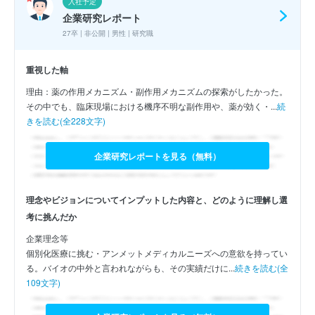
入社予定
企業研究レポート
27卒 | 非公開 | 男性 | 研究職
重視した軸
理由：薬の作用メカニズム・副作用メカニズムの探索がしたかった。
その中でも、臨床現場における機序不明な副作用や、薬が効く・...
続
きを読む(全228文字)
企業研究レポートを見る（無料）
理念やビジョンについてインプットした内容と、どのように理解し選
考に挑んだか
企業理念等
個別化医療に挑む・アンメットメディカルニーズへの意欲を持ってい
る。バイオの中外と言われながらも、その実績だけに...
続きを読む(全
109文字)