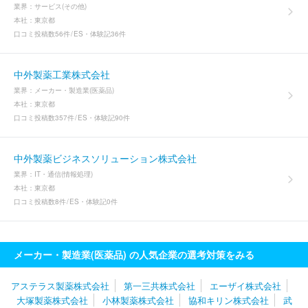
業界：
サービス(その他)
本社：
東京都
口コミ投稿数
56件
ES・体験記
36件
中外製薬工業株式会社
業界：
メーカー・製造業(医薬品)
本社：
東京都
口コミ投稿数
357件
ES・体験記
90件
中外製薬ビジネスソリューション株式会社
業界：
IT・通信(情報処理)
本社：
東京都
口コミ投稿数
8件
ES・体験記
0件
メーカー・製造業(医薬品) の人気企業の選考対策をみる
アステラス製薬株式会社
第一三共株式会社
エーザイ株式会社
大塚製薬株式会社
小林製薬株式会社
協和キリン株式会社
武