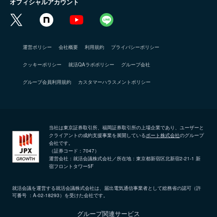
オフィシャルアカウント
運営ポリシー
会社概要
利用規約
プライバシーポリシー
クッキーポリシー
就活QAラボポリシー
グループ会社
グループ会員利用規約
カスタマーハラスメントポリシー
当社は東京証券取引所、福岡証券取引所の上場企業であり、ユーザーと
クライアントの成約支援事業を展開している
ポート株式会社
のグループ
会社です。
（証券コード：7047）
運営会社：就活会議株式会社／所在地：東京都新宿区北新宿2-21-1 新
宿フロントタワー5F
就活会議を運営する就活会議株式会社は、届出電気通信事業者として総務省の認可（許
可番号 ：A-02-18293）を受けた会社です。