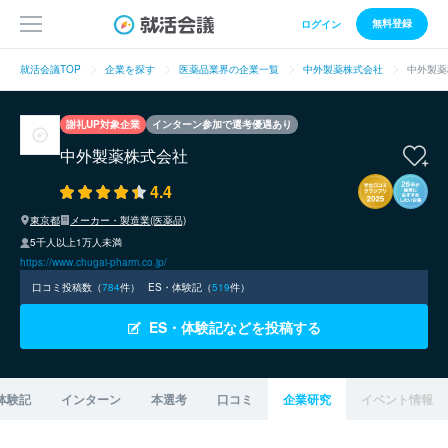
無料登録
ログイン
就活会議TOP
企業を探す
医薬品業界の企業一覧
中外製薬株式会社
中外製薬
謝礼UP対象企業
インターン参加で選考優遇あり
中外製薬株式会社
4.4
東京都
メーカー・製造業(医薬品)
5千人以上1万人未満
https://www.chugai-pharm.co.jp/
口コミ投稿数（
784
件）
ES・体験記（
519
件）
ES・体験記などを投稿する
体験記
インターン
本選考
口コミ
企業研究
イベント情報