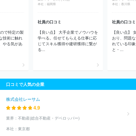
サイエンスプラニング
ＧＭＯペイメントゲートウェイ株式会社
本社：
福岡県
本社：
香川県
独立行政法人日本貿易振興機構
ＴＯＰＰＡＮホールディングス株
式会社
株式会社永谷園ホールディングス
アデコ株式会社
株式
社員の口コミ
社員の口コミ
会社パソナテック
インフォテック・サービス株式会社
パーソル
テンプスタッフ株式会社
パーソルテクノロジースタッフ株式会社
なので特定の製
【良い点】 大手企業でノウハウを
【良い点】 
株式会社サニーサイドアップグループ
株式会社ジェイック
ディ
な技術に触れ
学べる。任せてもらえる仕事に応
おり、問題な
ップ株式会社
株式会社リクルートメディカルキャリア
三菱ケミ
。やる気があ
じてスキル獲得や建研獲得に繋が
れている印象
カルシステム株式会社
株式会社フロンティアインターナショナル
る...
と・...
株式会社リクルートスタッフィング
エン株式会社
マンパワーグ
ループ株式会社
ソーバル株式会社
株式会社フルキャストホール
ディングス
キャプラン株式会社
三菱電機エンジニアリング株式
会社
株式会社コーエーテクモホールディングス
ブリッジインタ
ーナショナルグループ株式会社
京西テクノス株式会社
株式会社
口コミで人気の企業
シグマクシス・ホールディングス
株式会社アルプス技研
ＳＢＩ
ホールディングス株式会社
株式会社明電舎
株式会社コングレ
株式会社パソナグループ
ソフトバンクグループ株式会社
株式会
株式会社レーサム
社丸井グループ
株式会社ケーユーホールディングス
東芝プラン
4.9
トシステム株式会社
ヒューマンリソシア株式会社
株式会社コー
セーホールディングス
ＡＫＫＯＤｉＳコンサルティング株式会社
業界：
不動産(総合不動産・デベロッパー)
株式会社博報堂プロダクツ
株式会社ラクス
日本総合住生活株式
本社：
東京都
会社
株式会社綜合キャリアオプション
三菱電機プラントエンジ