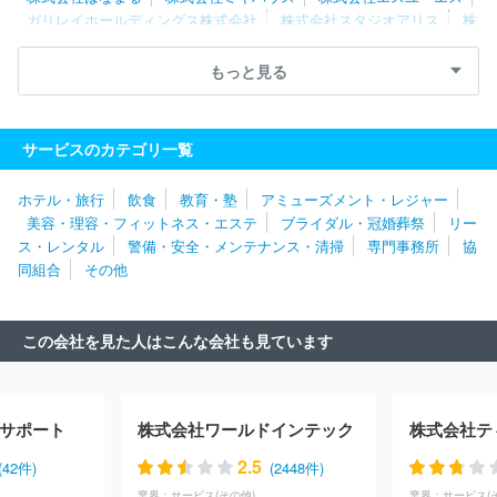
ガリレイホールディングス株式会社
株式会社スタジオアリス
株
式会社システムサポートホールディングス
株式会社タナベコンサル
ティンググループ
ダイドーグループホールディングス株式会社
もっと見る
フジパングループ本社株式会社
三菱自動車エンジニアリング株式
会社
ＡＺ‐ＣＯＭ丸和ホールディングス株式会社
株式会社メディ
ウェル
株式会社ホンダテクノフォート
ニッコンホールディング
サービスのカテゴリ一覧
ス株式会社
ＲＸ Ｊａｐａｎ合同会社
株式会社レイヤーズ・コ
ンサルティング
株式会社シミズオクト
株式会社タマディック
ホテル・旅行
飲食
教育・塾
アミューズメント・レジャー
株式会社ベネフィット・ワン
株式会社トリート
日揮ホールディ
美容・理容・フィットネス・エステ
ブライダル・冠婚葬祭
リー
ングス株式会社
三井不動産レジデンシャルサービス株式会社
株
ス・レンタル
警備・安全・メンテナンス・清掃
専門事務所
協
式会社アルトナー
株式会社ワールドストアパートナーズ
株式会
同組合
その他
社マーキュリー
イオン株式会社
株式会社ネオキャリア
株式会
社ヒューマネージ
株式会社コンベンションリンケージ
株式会社
エー・ピーホールディングス
株式会社ジャステック
株式会社第
この会社を見た人はこんな会社も見ています
一ライフグループ
株式会社チェッカーサポート
株式会社レゾナ
ック・ホールディングス
株式会社ベルパーク
株式会社ＢＲＥＸ
Ａ Ｔｅｃｈｎｏｌｏｇｙ
株式会社エル・ティー・エス
株式会
社レジェンド・アプリケーションズ
株式会社キタムラ
ＤＯＷＡ
サポート
株式会社ワールドインテック
ホールディングス株式会社
ＮＧＢ株式会社
株式会社ジェイエイ
シーリクルートメント
アース環境サービス株式会社
グリーホー
2.5
(42件)
(2448件)
ルディングス株式会社
株式会社構造計画研究所
株式会社メディ
業界：
サービス(その他)
業界：
サービス(