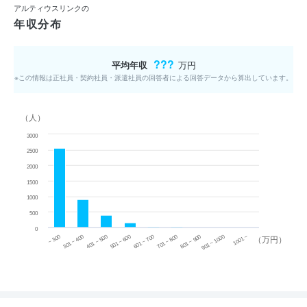
アルティウスリンクの
年収分布
???
平均年収
万円
※この情報は正社員・契約社員・派遣社員の回答者による回答データから算出しています。
（人）
3000
2500
2000
1500
1000
500
0
~ 300
701 ~ 800
301 ~ 400
801 ~ 900
401 ~ 500
901 ~ 1000
501 ~ 600
601 ~ 700
1001 ~
（万円）