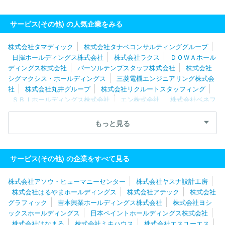
サービス(その他) の人気企業をみる
株式会社タマディック
株式会社タナベコンサルティンググループ
日揮ホールディングス株式会社
株式会社ラクス
ＤＯＷＡホール
ディングス株式会社
パーソルテンプスタッフ株式会社
株式会社
シグマクシス・ホールディングス
三菱電機エンジニアリング株式会
社
株式会社丸井グループ
株式会社リクルートスタッフィング
ＳＢＩホールディングス株式会社
エン株式会社
株式会社ベネフ
ィット・ワン
株式会社レイヤーズ・コンサルティング
株式会社
キタムラ
ディップ株式会社
株式会社構造計画研究所
三菱ケミ
もっと見る
カルシステム株式会社
株式会社メディサイエンスプラニング
株
式会社ジェイック
株式会社パソナグループ
東芝プラントシステ
ム株式会社
ＧＭＯペイメントゲートウェイ株式会社
グリーホー
サービス(その他) の企業をすべて見る
ルディングス株式会社
株式会社ネオキャリア
三菱電機プラント
エンジニアリング株式会社
ＲＸ Ｊａｐａｎ合同会社
株式会社
株式会社アソウ・ヒューマニーセンター
株式会社ヤスナ設計工房
博報堂プロダクツ
ソーバル株式会社
株式会社ベルパーク
株式会社はるやまホールディングス
株式会社アテック
株式会社
グラフィック
吉本興業ホールディングス株式会社
株式会社ヨシ
ックスホールディングス
日本ペイントホールディングス株式会社
株式会社はなまる
株式会社ミキハウス
株式会社エスユーエス