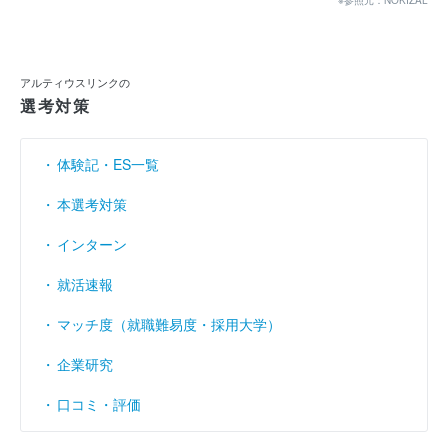
※参照元：NOKIZAL
当期純利益
44億8776万
61億5402万
63億1542万
（円）
利益余剰金
311億8455万
355億4343万
393億9720万
（円）
アルティウスリンクの
選考対策
売上伸び率
（％）
18.37
12.26
1.15
営業利益率
----
----
----
（％）
体験記・ES一覧
経常利益率
----
----
----
（％）
本選考対策
インターン
就活速報
マッチ度（就職難易度・採用大学）
企業研究
口コミ・評価