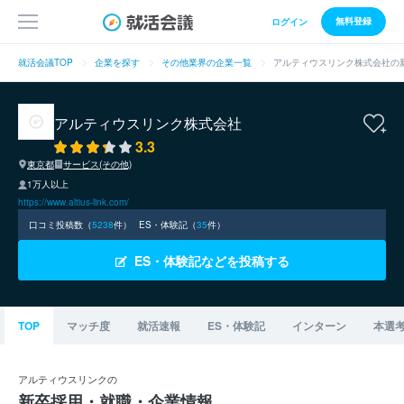
無料登録
ログイン
就活会議TOP
企業を探す
その他業界の企業一覧
アルティウスリンク株式会社の
アルティウスリンク株式会社
3.3
東京都
サービス(その他)
1万人以上
https://www.altius-link.com/
口コミ投稿数（
5238
件）
ES・体験記（
35
件）
ES・体験記などを投稿する
TOP
マッチ度
就活速報
ES・体験記
インターン
本選
アルティウスリンクの
新卒採用・就職・企業情報