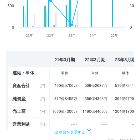
500
10
0
0
21年
22年
23年
24年
25年
21年3月期
22年3月期
23年3月期
連結・単体
単体
単体
単体
資産合計
490億5706万
509億2637万
519億7241万
（円）
純資産
312億8455万
356億4343万
394億9720万
（円）
売上高
（円）
1060億4300万
1190億4400万
1204億1800万
営業利益
----
----
----
（円）
全項目を表示する
経常利益
----
----
----
（円）