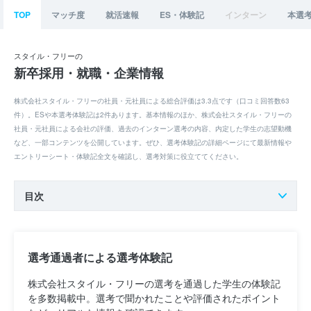
TOP
マッチ度
就活速報
ES・体験記
インターン
本選
スタイル・フリーの
新卒採用・就職・企業情報
株式会社スタイル・フリーの社員・元社員による総合評価は3.3点です（口コミ回答数63
件）。ESや本選考体験記は2件あります。基本情報のほか、株式会社スタイル・フリーの
社員・元社員による会社の評価、過去のインターン選考の内容、内定した学生の志望動機
など、一部コンテンツを公開しています。ぜひ、選考体験記の詳細ページにて最新情報や
エントリーシート・体験記全文を確認し、選考対策に役立ててください。
目次
選考通過者による選考体験記
株式会社スタイル・フリーの選考を通過した学生の体験記
を多数掲載中。選考で聞かれたことや評価されたポイント