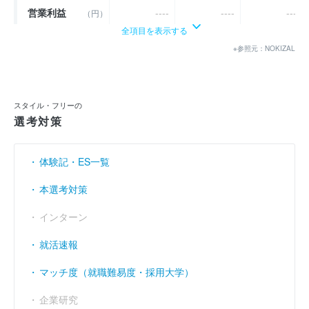
営業利益
----
----
----
（円）
全項目を表示する
経常利益
----
----
----
（円）
※参照元：NOKIZAL
当期純利益
（円）
3227万
5951万
8216万
利益余剰金
（円）
3203万
1億5154万
2億3371万
スタイル・フリーの
選考対策
売上伸び率
----
----
----
（％）
営業利益率
----
----
----
（％）
体験記・ES一覧
経常利益率
----
----
----
（％）
本選考対策
インターン
就活速報
マッチ度（就職難易度・採用大学）
企業研究