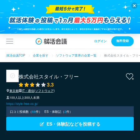
無料登録
ログイン
就活会議TOP
企業を探す
ソフトウェア業界の企業一覧
株式会社スタイル・フリ
株式会社スタイル・フリー
3.3
東京都
IT・通信(ソフトウェア)
100人以上300人未満
https://style-free.co.jp/
口コミ投稿数（
68
件）
ES・体験記（
2
件）
ES・体験記などを投稿する