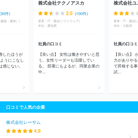
株式会社テクノアスカ
株式会社ユ
ス株式会社
日本タタ・コンサルタンシー・サービシズ株式会社
日本IBM株式会社
株式会社構造計画研究所
株式会社ＣＩＪ
2.5
(30件)
(100件)
株式会社コア
日本電気通信システム株式会社
コムチュア株式会
（建築・建材）)
業界：
IT・通信(ソフトウェア)
業界：
IT・通信(
社
ニッセイ情報テクノロジー株式会社
株式会社ニッセイコム
本社：
愛知県
本社：
大阪府
株式会社セラク
富士通株式会社
株式会社ラック
株式会社テ
クノデジタル
三井情報株式会社
三菱ケミカルシステム株式会社
社員の口コミ
社員の口コミ
株式会社カヤック
ＢＩＰＲＯＧＹ株式会社
ＪＡＬデジタル株式
会社
みずほリサーチ＆テクノロジーズ株式会社
株式会社シーエ
善したほうが
【良い点】 女性は働きやすいと思
【良い点】 
ーシー
株式会社あとらす二十一
三菱電機ソフトウエア株式会社
いようにこなし
う。女性リーダーも活躍してい
力がありやる
ＮＴＴインテグレーション株式会社
ＳＣＳＫ株式会社
株式会社
は感じない。
る。 部署にもよるが、同業企業の
で昇格する事
クレスコ
ＮＳＷ株式会社
兼松エレクトロニクス株式会社
ＳＣ
中...
試...
ＳＫ Ｍｉｎｏｒｉソリューションズ株式会社
株式会社ＮＳＤ
株式会社アルファシステムズ
株式会社オービック
株式会社キュ
ーブシステム
株式会社システナ
ＡＪＳ株式会社
パナソニック
コネクト株式会社
株式会社ＩＤホールディングス
ネットワンシ
ステムズ株式会社
株式会社日立システムズ
第一ライフテクノク
口コミで人気の企業
ロス株式会社
株式会社ピーエスシー
ＮＥＣソリューションイノ
ベータ株式会社
株式会社電通総研
株式会社ラクス
株式会社日
立ソリューションズ・クリエイト
ＴＩＳ株式会社
Ｆマネジメン
株式会社レーサム
ト株式会社
株式会社日本総合研究所
株式会社テクノスジャパン
4.9
株式会社システムリサーチ
株式会社アイネス
ほか(10613件)