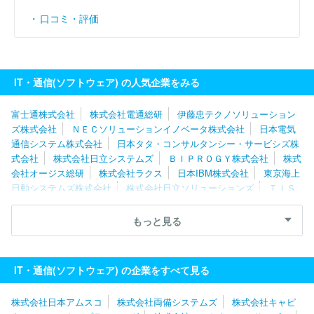
口コミ・評価
IT・通信(ソフトウェア) の人気企業をみる
富士通株式会社
株式会社電通総研
伊藤忠テクノソリューション
ズ株式会社
ＮＥＣソリューションイノベータ株式会社
日本電気
通信システム株式会社
日本タタ・コンサルタンシー・サービシズ株
式会社
株式会社日立システムズ
ＢＩＰＲＯＧＹ株式会社
株式
会社オージス総研
株式会社ラクス
日本IBM株式会社
東京海上
日動システムズ株式会社
株式会社日立ソリューションズ
ＴＩＳ
株式会社
ＳＣＳＫ株式会社
ネットワンシステムズ株式会社
キ
ヤノンＩＴソリューションズ株式会社
株式会社日本総合研究所
もっと見る
ユニアデックス株式会社
株式会社ニッセイコム
株式会社Ｃｙｇ
ａｍｅｓ
ソフトウエア情報開発株式会社
スミセイ情報システム
株式会社
株式会社ＪＳＯＬ
株式会社カプコン
株式会社テクノ
IT・通信(ソフトウェア) の企業をすべて見る
スジャパン
エフサステクノロジーズ株式会社
株式会社シーエー
シー
三菱電機ソフトウエア株式会社
株式会社構造計画研究所
株式会社日本アムスコ
株式会社両備システムズ
株式会社キャピ