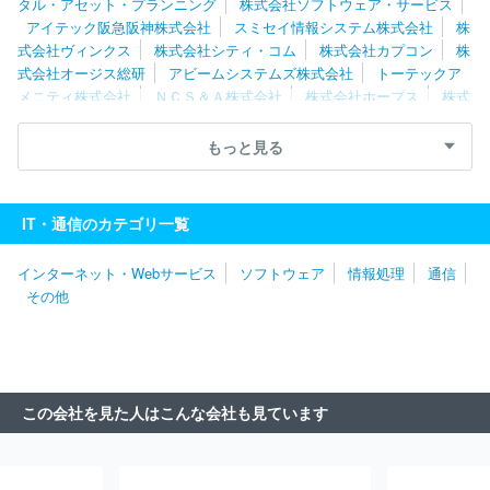
タル・アセット・プランニング
株式会社ソフトウェア・サービス
アイテック阪急阪神株式会社
スミセイ情報システム株式会社
株
式会社ヴィンクス
株式会社シティ・コム
株式会社カプコン
株
式会社オージス総研
アビームシステムズ株式会社
トーテックア
メニティ株式会社
ＮＣＳ＆Ａ株式会社
株式会社ホープス
株式
会社日立産業制御ソリューションズ
株式会社エスピック
株式会
社エクサ
株式会社大塚商会
エフサステクノロジーズ株式会社
もっと見る
ソフトウエア情報開発株式会社
三菱ＵＦＪインフォメーションテ
クノロジー株式会社
キヤノンＩＴソリューションズ株式会社
日
鉄日立システムソリューションズ株式会社
株式会社日立ソリューシ
IT・通信のカテゴリ一覧
ョンズ
ＮＥＣフィールディング株式会社
株式会社Ｄｏｎｕｔｓ
株式会社Ｃｙｇａｍｅｓ
日本システム技術株式会社
パーソルビ
インターネット・Webサービス
ソフトウェア
情報処理
通信
ジネスプロセスデザイン株式会社
伊藤忠テクノソリューションズ株
その他
式会社
日本情報産業株式会社
株式会社ボードルア
株式会社ワ
ークスアプリケーションズ
株式会社ジャステック
株式会社デジ
タルガレージ
株式会社アイ・エス・ビー
明治安田システム・テ
クノロジー株式会社
双日テックイノベーション株式会社
株式会
社フォーカスシステムズ
株式会社マーブル
株式会社ＪＳＯＬ
この会社を見た人はこんな会社も見ています
株式会社ＢＲＥＸＡ Ｔｅｃｈｎｏｌｏｇｙ
クオリカ株式会社
株式会社エル・ティー・エス
アイエックス・ナレッジ株式会社
東京海上日動システムズ株式会社
旭情報サービス株式会社
株式
会社アピリッツ
株式会社東邦システムサイエンス
ユニアデック