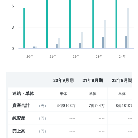
6
3
0
20年
21年
22年
23年
24年
20年9月期
21年9月期
22年9月期
連結・単体
単体
単体
単体
資産合計
（円）
5億8163万
7億744万
8億1810万
純資産
----
----
----
（円）
売上高
----
----
----
（円）