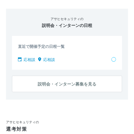
当期純利益
（円）
14億8700万
15億6400万
16億5200万
利益余剰金
（円）
208億6700万
216億8700万
227億1400万
アサヒセキュリティの
説明会・インターンの日程
売上伸び率
（％）
- 0.18
0.02
1.84
営業利益率
（％）
5.25
5.28
5.51
直近で開催予定の日程一覧
経常利益率
（％）
4.97
5.1
5.4
◯
応相談
応相談
説明会・インターン募集を見る
アサヒセキュリティの
選考対策