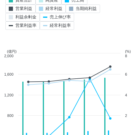
資産合計
純資産
売上高
営業利益
経常利益
当期純利益
利益余剰金
売上伸び率
営業利益率
経常利益率
(億円)
(%)
2,000
8
1,600
6
1,200
4
800
2