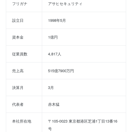
フリガナ
アサヒセキュリティ
設立日
1998年5月
資本金
1億円
従業員数
4,817人
売上高
515億7900万円
決算月
3月
代表者
赤木猛
本社所在地
〒105-0023 東京都港区芝浦1丁目13番16
号