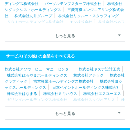
ディングス株式会社
パーソルテンプスタッフ株式会社
株式会社
シグマクシス・ホールディングス
三菱電機エンジニアリング株式会
社
株式会社丸井グループ
株式会社リクルートスタッフィング
ＳＢＩホールディングス株式会社
エン株式会社
株式会社ベネフ
ィット・ワン
株式会社レイヤーズ・コンサルティング
株式会社
キタムラ
ディップ株式会社
株式会社構造計画研究所
三菱ケミ
もっと見る
カルシステム株式会社
株式会社メディサイエンスプラニング
株
式会社ジェイック
株式会社パソナグループ
東芝プラントシステ
ム株式会社
ＧＭＯペイメントゲートウェイ株式会社
グリーホー
サービス(その他) の企業をすべて見る
ルディングス株式会社
株式会社ネオキャリア
三菱電機プラント
エンジニアリング株式会社
ＲＸ Ｊａｐａｎ合同会社
株式会社
株式会社アソウ・ヒューマニーセンター
株式会社ヤスナ設計工房
博報堂プロダクツ
ソーバル株式会社
株式会社ベルパーク
株式会社はるやまホールディングス
株式会社アテック
株式会社
グラフィック
吉本興業ホールディングス株式会社
株式会社ヨシ
ックスホールディングス
日本ペイントホールディングス株式会社
株式会社はなまる
株式会社ミキハウス
株式会社エスユーエス
ガリレイホールディングス株式会社
株式会社スタジオアリス
株
式会社システムサポートホールディングス
株式会社タナベコンサル
ティンググループ
ダイドーグループホールディングス株式会社
もっと見る
フジパングループ本社株式会社
三菱自動車エンジニアリング株式
会社
ＡＺ‐ＣＯＭ丸和ホールディングス株式会社
株式会社メディ
ウェル
株式会社ホンダテクノフォート
ニッコンホールディング