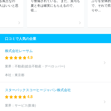
る風土なの
り整備されている。 また、賞与も
ぶりを全体的
ップ株式会社
株式会社リクルートメディカルキャリア
三菱ケミ
人はいいと思
夏と冬は確実にもらえるので、
で、それで昇
カルシステム株式会社
株式会社フロンティアインターナショナル
収...
りや...
株式会社リクルートスタッフィング
エン株式会社
マンパワーグ
ループ株式会社
ソーバル株式会社
株式会社フルキャストホール
ディングス
キャプラン株式会社
三菱電機エンジニアリング株式
会社
株式会社コーエーテクモホールディングス
ブリッジインタ
ーナショナルグループ株式会社
京西テクノス株式会社
株式会社
口コミで人気の企業
シグマクシス・ホールディングス
株式会社アルプス技研
ＳＢＩ
ホールディングス株式会社
株式会社明電舎
株式会社コングレ
株式会社パソナグループ
ソフトバンクグループ株式会社
株式会
株式会社レーサム
社丸井グループ
株式会社ケーユーホールディングス
東芝プラン
4.9
トシステム株式会社
ヒューマンリソシア株式会社
株式会社コー
セーホールディングス
ＡＫＫＯＤｉＳコンサルティング株式会社
業界：
不動産(総合不動産・デベロッパー)
株式会社博報堂プロダクツ
株式会社ラクス
日本総合住生活株式
本社：
東京都
会社
株式会社綜合キャリアオプション
三菱電機プラントエンジ
ニアリング株式会社
ＭＩＲＡＲＴＨホールディングス株式会社
東急プロパティマネジメント株式会社
アイ・ケイ・ケイホールデ
スターバックスコーヒージャパン株式会社
ィングス株式会社
ほか(18732件)
4.8
業界：
サービス(飲食)