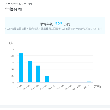
アサヒセキュリティの
年収分布
???
平均年収
万円
※この情報は正社員・契約社員・派遣社員の回答者による回答データから算出しています。
（人）
125
100
75
50
25
0
~ 300
701 ~ 800
301 ~ 400
801 ~ 900
401 ~ 500
901 ~ 1000
501 ~ 600
601 ~ 700
1001 ~
（万円）