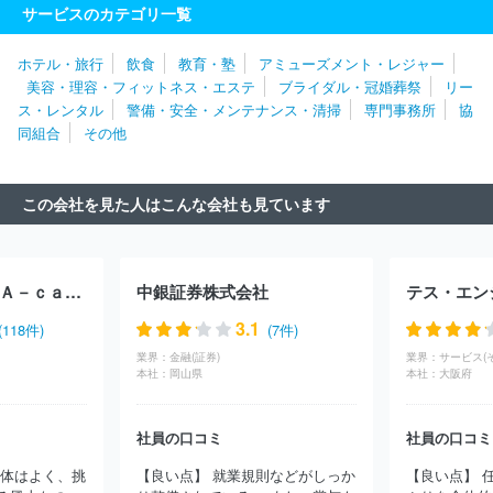
サービスのカテゴリ一覧
ス株式会社
ＲＸ Ｊａｐａｎ合同会社
株式会社レイヤーズ・コ
ンサルティング
株式会社シミズオクト
株式会社タマディック
ホテル・旅行
飲食
教育・塾
アミューズメント・レジャー
株式会社ベネフィット・ワン
株式会社トリート
日揮ホールディ
美容・理容・フィットネス・エステ
ブライダル・冠婚葬祭
リー
ングス株式会社
三井不動産レジデンシャルサービス株式会社
株
ス・レンタル
警備・安全・メンテナンス・清掃
専門事務所
協
式会社アルトナー
株式会社ワールドストアパートナーズ
株式会
同組合
その他
社マーキュリー
イオン株式会社
株式会社ネオキャリア
株式会
社ヒューマネージ
株式会社コンベンションリンケージ
株式会社
エー・ピーホールディングス
株式会社ジャステック
株式会社第
この会社を見た人はこんな会社も見ています
一ライフグループ
株式会社チェッカーサポート
株式会社レゾナ
ック・ホールディングス
株式会社ベルパーク
株式会社ＢＲＥＸ
Ａ Ｔｅｃｈｎｏｌｏｇｙ
株式会社エル・ティー・エス
株式会
社レジェンド・アプリケーションズ
株式会社キタムラ
ＤＯＷＡ
株式会社Ｆｏｒ Ａ－ｃａｒｅｅｒ
中銀証券株式会社
ホールディングス株式会社
ＮＧＢ株式会社
株式会社ジェイエイ
シーリクルートメント
アース環境サービス株式会社
グリーホー
3.1
(118件)
(7件)
ルディングス株式会社
株式会社構造計画研究所
株式会社メディ
業界：
金融(証券)
業界：
サービス(
サイエンスプラニング
ＧＭＯペイメントゲートウェイ株式会社
本社：
岡山県
本社：
大阪府
独立行政法人日本貿易振興機構
ＴＯＰＰＡＮホールディングス株
式会社
株式会社永谷園ホールディングス
アデコ株式会社
株式
社員の口コミ
社員の口コミ
会社パソナテック
インフォテック・サービス株式会社
パーソル
テンプスタッフ株式会社
パーソルテクノロジースタッフ株式会社
自体はよく、挑
【良い点】 就業規則などがしっか
【良い点】 
株式会社サニーサイドアップグループ
株式会社ジェイック
ディ