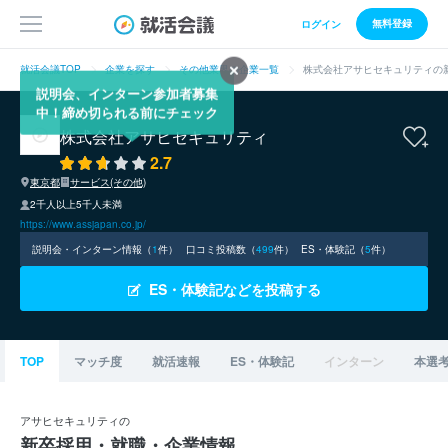
無料登録
ログイン
就活会議TOP
企業を探す
その他業界の企業一覧
株式会社アサヒセキュリティの
説明会、インターン参加者募集
中！締め切られる前にチェック
株式会社アサヒセキュリティ
2.7
東京都
サービス(その他)
2千人以上5千人未満
https://www.assjapan.co.jp/
説明会・インターン情報（
1
件）
口コミ投稿数（
499
件）
ES・体験記（
5
件）
ES・体験記などを投稿する
TOP
マッチ度
就活速報
ES・体験記
インターン
本選
アサヒセキュリティの
新卒採用・就職・企業情報