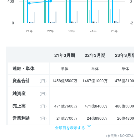
400
0
0
-2
21年
22年
23年
24年
25年
21年3月期
22年3月期
23年3月期
連結・単体
単体
単体
単体
資産合計
（円）
1458億6500万
1467億1000万
1476億3100万
純資産
----
----
----
（円）
売上高
（円）
471億7600万
471億8400万
480億5000万
営業利益
（円）
24億7700万
24億8900万
26億4800万
全項目を表示する
経常利益
（円）
23億4700万
24億500万
25億9500万
※参照元：NOKIZAL