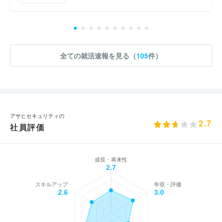
全ての就活速報を見る（
105
件）
アサヒセキュリティの
2.7
社員評価
成長・将来性
2.7
スキルアップ
年収・評価
2.6
3.0