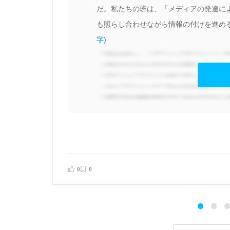
な
だ。私たちの班は、「メディアの発達に
り
も照らし合わせながら情報の付けを進める
そ
字)
量
こ
見
見る
0
0
告する