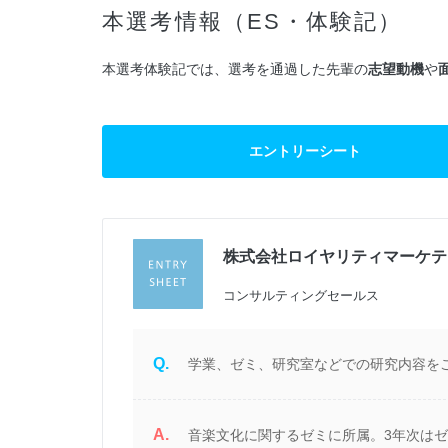
本選考情報（ES・体験記）
本選考体験記では、選考を通過した先輩の
志望動機
や
エントリーシート
株式会社ロイヤリティマーケテ
過
コンサルティングセールス
Q.
学業、ゼミ、研究室などでの研究内容をご
A.
る
音楽文化に関するゼミに所属。3年次は