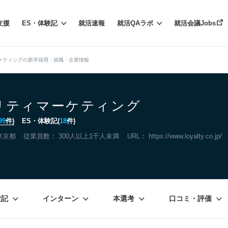
支援
ES・体験記
就活速報
就活QAラボ
就活会議Jobs
ケティングの新卒採用・就職・企業情報
リティマーケティング
99
件)
ES・体験記(
18
件)
東京都
従業員数： 300人以上1千人未満
URL：
https://www.loyalty.co.jp/
験記
インターン
本選考
口コミ・評価