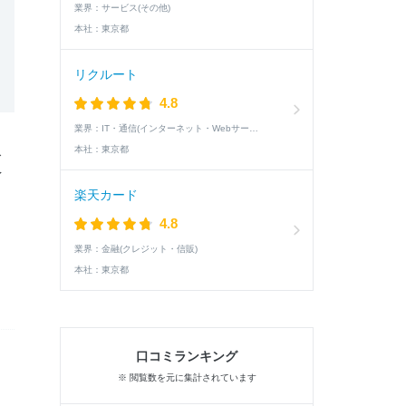
業界：
サービス(その他)
本社：
東京都
リクルート
4.8
業界：
IT・通信(インターネット・Webサービス)
本社：
東京都
ィ
イ
楽天カード
4.8
業界：
金融(クレジット・信販)
本社：
東京都
口コミランキング
※ 閲覧数を元に集計されています