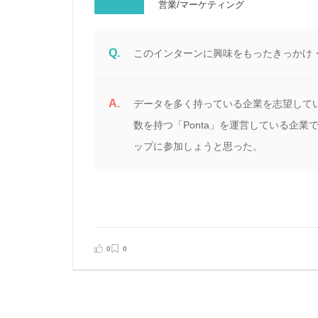
営業/マーケティング
Q.
このインターンに興味をもったきっかけ
A.
れ
データを多く持っている企業を志望してい
め
数を持つ「Ponta」を運営している企
ップに参加しょうと思った。
見る
告する
0
0