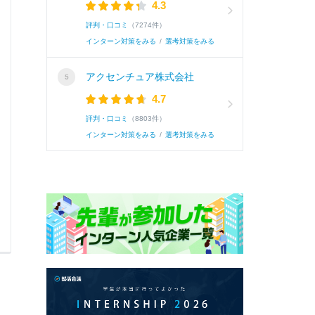
4.3
で刑事訴訟法への理解を深めてきました。検察
評判・口コミ
（7274件）
や、被告人の供述の矛盾を見破るような尋問をする
インターン対策をみる
/
選考対策をみる
アクセンチュア株式会社
続き
4.7
評判・口コミ
（8803件）
インターン対策をみる
/
選考対策をみる
0
0