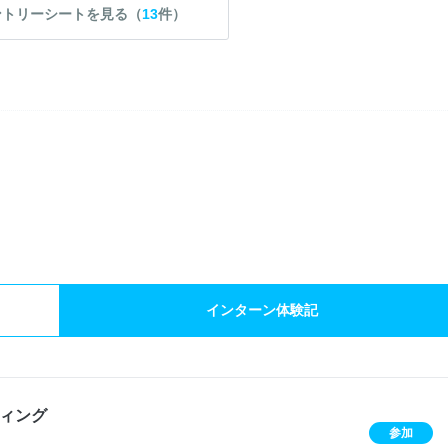
ントリーシートを見る（
13
件）
）
インターン体験記
ィング
参加