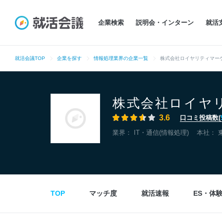
企業検索
説明会・インターン
就活
就活会議TOP
企業を探す
情報処理業界の企業一覧
株式会社ロイヤリティマー
株式会社ロイヤ
3.6
口コミ投稿数(
業界：
IT・通信(情報処理)
本社：
TOP
マッチ度
就活速報
ES・体