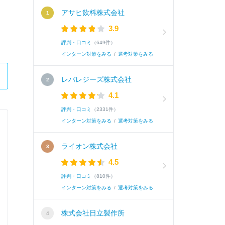
アサヒ飲料株式会社
3.9
評判・口コミ
（649件）
インターン対策をみる
/
選考対策をみる
レバレジーズ株式会社
4.1
評判・口コミ
（2331件）
インターン対策をみる
/
選考対策をみる
株式会社ロイヤリティマーケティン
ライオン株式会社
コンサルティングセールス
4.5
評判・口コミ
（810件）
Q.
学業、ゼミ、研究室などでの研究内容
インターン対策をみる
/
選考対策をみる
株式会社日立製作所
A.
ゼミでは、刑事訴訟法ゼミに所属し、弁護士、