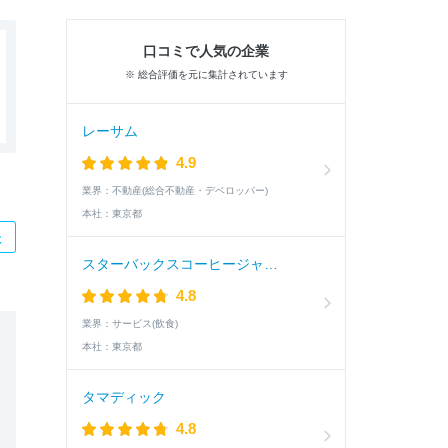
口コミで人気の企業
※ 総合評価を元に集計されています
レーサム
4.9
業界：
不動産(総合不動産・デベロッパー)
本社：
東京都
た
スターバックスコーヒージャパン
4.8
業界：
サービス(飲食)
本社：
東京都
タマディック
4.8