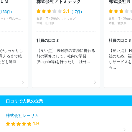
ＵＭ
株式会社アトミテック
株式会社Ｎ
ス株式会社
日本タタ・コンサルタンシー・サービシズ株式会社
日本IBM株式会社
株式会社構造計画研究所
株式会社ＣＩＪ
3.1
(133件)
(17件)
株式会社コア
日本電気通信システム株式会社
コムチュア株式会
IT・通信(インターネット・Webサービス)
業界：
IT・通信(ソフトウェア)
業界：
IT・通信(
社
ニッセイ情報テクノロジー株式会社
株式会社ニッセイコム
本社：
山口県
本社：
愛媛県
株式会社セラク
富士通株式会社
株式会社ラック
三井情報株
式会社
三菱ケミカルシステム株式会社
株式会社カヤック
ＢＩ
社員の口コミ
社員の口コミ
ＰＲＯＧＹ株式会社
ＪＡＬデジタル株式会社
みずほリサーチ＆
テクノロジーズ株式会社
株式会社シーエーシー
株式会社あとら
度がしっかりし
【良い点】 未経験の業務に携わる
【良い点】 
す二十一
三菱電機ソフトウエア株式会社
ＮＴＴインテグレーシ
覚えるまで結
前の研修として、社内で学習
社のため、福
ョン株式会社
ＳＣＳＫ株式会社
株式会社クレスコ
ＮＳＷ株式
なども適宜
(Progate等)を行ったり、社外...
なサービスを
会社
兼松エレクトロニクス株式会社
ＳＣＳＫ Ｍｉｎｏｒｉソ
る...
リューションズ株式会社
株式会社ＮＳＤ
株式会社アルファシス
テムズ
株式会社オービック
株式会社キューブシステム
株式会
社システナ
ＡＪＳ株式会社
パナソニックコネクト株式会社
株
式会社ＩＤホールディングス
ネットワンシステムズ株式会社
株
式会社日立システムズ
第一ライフテクノクロス株式会社
株式会
口コミで人気の企業
社ピーエスシー
ＮＥＣソリューションイノベータ株式会社
株式
会社電通総研
株式会社ラクス
株式会社日立ソリューションズ・
クリエイト
ＴＩＳ株式会社
Ｆマネジメント株式会社
株式会社
株式会社レーサム
日本総合研究所
株式会社テクノスジャパン
株式会社システムリ
4.9
サーチ
株式会社アイネス
ヤマトシステム開発株式会社
ほか