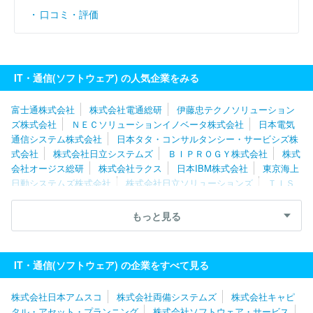
口コミ・評価
IT・通信(ソフトウェア) の人気企業をみる
富士通株式会社
株式会社電通総研
伊藤忠テクノソリューション
ズ株式会社
ＮＥＣソリューションイノベータ株式会社
日本電気
通信システム株式会社
日本タタ・コンサルタンシー・サービシズ株
式会社
株式会社日立システムズ
ＢＩＰＲＯＧＹ株式会社
株式
会社オージス総研
株式会社ラクス
日本IBM株式会社
東京海上
日動システムズ株式会社
株式会社日立ソリューションズ
ＴＩＳ
株式会社
ＳＣＳＫ株式会社
ネットワンシステムズ株式会社
キ
ヤノンＩＴソリューションズ株式会社
株式会社日本総合研究所
もっと見る
ユニアデックス株式会社
株式会社ニッセイコム
株式会社Ｃｙｇ
ａｍｅｓ
ソフトウエア情報開発株式会社
スミセイ情報システム
株式会社
株式会社ＪＳＯＬ
株式会社カプコン
株式会社テクノ
IT・通信(ソフトウェア) の企業をすべて見る
スジャパン
エフサステクノロジーズ株式会社
株式会社シーエー
シー
三菱電機ソフトウエア株式会社
株式会社構造計画研究所
株式会社日本アムスコ
株式会社両備システムズ
株式会社キャピ
タル・アセット・プランニング
株式会社ソフトウェア・サービス