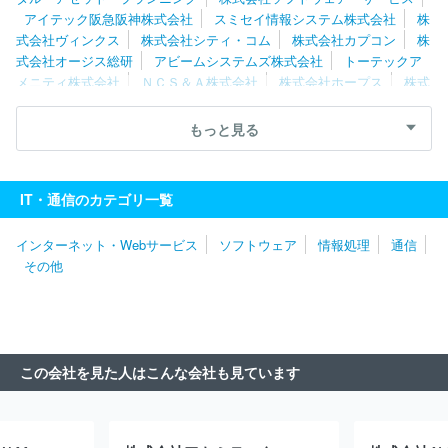
アイテック阪急阪神株式会社
スミセイ情報システム株式会社
株
式会社ヴィンクス
株式会社シティ・コム
株式会社カプコン
株
式会社オージス総研
アビームシステムズ株式会社
トーテックア
メニティ株式会社
ＮＣＳ＆Ａ株式会社
株式会社ホープス
株式
会社日立産業制御ソリューションズ
株式会社エスピック
株式会
社エクサ
株式会社大塚商会
エフサステクノロジーズ株式会社
もっと見る
ソフトウエア情報開発株式会社
三菱ＵＦＪインフォメーションテ
クノロジー株式会社
キヤノンＩＴソリューションズ株式会社
日
鉄日立システムソリューションズ株式会社
株式会社日立ソリューシ
IT・通信のカテゴリ一覧
ョンズ
ＮＥＣフィールディング株式会社
株式会社Ｄｏｎｕｔｓ
株式会社Ｃｙｇａｍｅｓ
日本システム技術株式会社
パーソルビ
インターネット・Webサービス
ソフトウェア
情報処理
通信
ジネスプロセスデザイン株式会社
伊藤忠テクノソリューションズ株
その他
式会社
日本情報産業株式会社
株式会社ボードルア
株式会社ワ
ークスアプリケーションズ
株式会社ジャステック
株式会社デジ
タルガレージ
株式会社アイ・エス・ビー
明治安田システム・テ
クノロジー株式会社
双日テックイノベーション株式会社
株式会
社フォーカスシステムズ
株式会社マーブル
株式会社ＪＳＯＬ
この会社を見た人はこんな会社も見ています
株式会社ＢＲＥＸＡ Ｔｅｃｈｎｏｌｏｇｙ
クオリカ株式会社
株式会社エル・ティー・エス
アイエックス・ナレッジ株式会社
東京海上日動システムズ株式会社
旭情報サービス株式会社
株式
会社アピリッツ
株式会社東邦システムサイエンス
ユニアデック