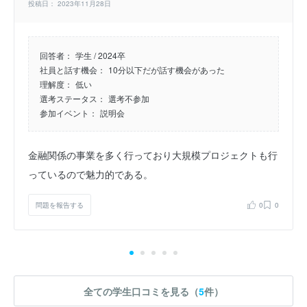
投稿日： 2023年11月28日
回答者：
学生 / 2024卒
社員と話す機会：
10分以下だが話す機会があった
理解度：
低い
選考ステータス：
選考不参加
参加イベント：
説明会
金融関係の事業を多く行っており大規模プロジェクトも行
っているので魅力的である。
問題を報告する
0
0
全ての学生口コミを見る（
5
件）