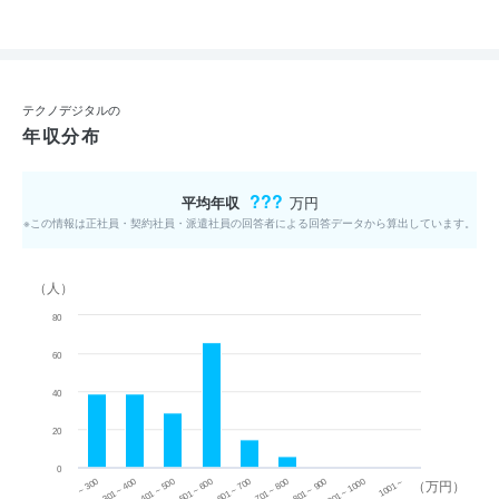
テクノデジタルの
年収分布
???
平均年収
万円
※この情報は正社員・契約社員・派遣社員の回答者による回答データから算出しています。
（人）
80
60
40
20
0
~ 300
701 ~ 800
301 ~ 400
801 ~ 900
401 ~ 500
901 ~ 1000
501 ~ 600
601 ~ 700
1001 ~
（万円）