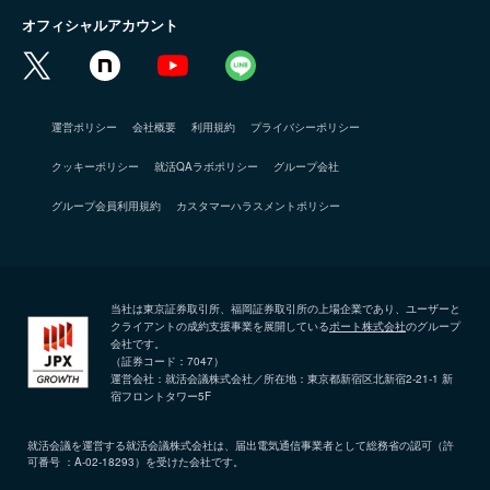
オフィシャルアカウント
運営ポリシー
会社概要
利用規約
プライバシーポリシー
クッキーポリシー
就活QAラボポリシー
グループ会社
グループ会員利用規約
カスタマーハラスメントポリシー
当社は東京証券取引所、福岡証券取引所の上場企業であり、ユーザーと
クライアントの成約支援事業を展開している
ポート株式会社
のグループ
会社です。
（証券コード：7047）
運営会社：就活会議株式会社／所在地：東京都新宿区北新宿2-21-1 新
宿フロントタワー5F
就活会議を運営する就活会議株式会社は、届出電気通信事業者として総務省の認可（許
可番号 ：A-02-18293）を受けた会社です。