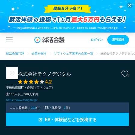
無料登録
ログイン
就活会議TOP
企業を探す
ソフトウェア業界の企業一覧
株式会社テクノデジタル
株式会社テクノデジタル
4.2
徳島県
IT・通信(ソフトウェア)
100人以上300人未満
https://www.tcdigital.jp/
口コミ投稿数（
223
件）
ES・体験記（
3
件）
ES・体験記などを投稿する