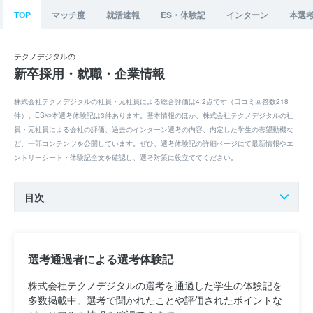
TOP
マッチ度
就活速報
ES・体験記
インターン
本選
テクノデジタルの
新卒採用・就職・企業情報
株式会社テクノデジタルの社員・元社員による総合評価は4.2点です（口コミ回答数218
件）。ESや本選考体験記は3件あります。基本情報のほか、株式会社テクノデジタルの社
員・元社員による会社の評価、過去のインターン選考の内容、内定した学生の志望動機な
ど、一部コンテンツを公開しています。ぜひ、選考体験記の詳細ページにて最新情報やエ
ントリーシート・体験記全文を確認し、選考対策に役立ててください。
目次
選考通過者による選考体験記
株式会社テクノデジタルの選考を通過した学生の体験記を
多数掲載中。選考で聞かれたことや評価されたポイントな