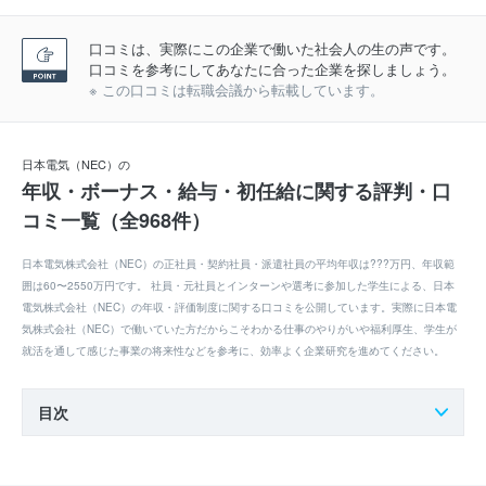
口コミは、実際にこの企業で働いた社会人の生の声です。
口コミを参考にしてあなたに合った企業を探しましょう。
※ この口コミは転職会議から転載しています。
日本電気（NEC）の
年収・ボーナス・給与・初任給に関する評判・口
コミ一覧（全968件）
日本電気株式会社（NEC）の正社員・契約社員・派遣社員の平均年収は???万円、年収範
囲は60〜2550万円です。 社員・元社員とインターンや選考に参加した学生による、日本
電気株式会社（NEC）の年収・評価制度に関する口コミを公開しています。実際に日本電
気株式会社（NEC）で働いていた方だからこそわかる仕事のやりがいや福利厚生、学生が
就活を通して感じた事業の将来性などを参考に、効率よく企業研究を進めてください。
目次