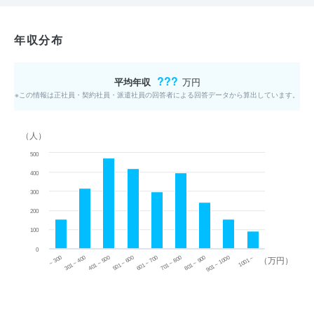
年収分布
???
平均年収
万円
※この情報は正社員・契約社員・派遣社員の回答者による回答データから算出しています。
（人）
500
400
300
200
100
0
~ 300
701 ~ 800
301 ~ 400
801 ~ 900
401 ~ 500
901 ~ 1000
501 ~ 600
601 ~ 700
1001 ~
（万円）