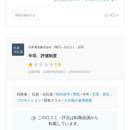
問題を報告する
0
0
日本電気株式会社（NEC）の口コミ・評判
年収、評価制度
1.0
在籍時期：2026年頃/投稿日： 2026年6月20日
回答者：
社員・元社員 /
50代前半
/
男性
/
今年 /
広告・宣伝・
プロモーション
/
部長クラス /
その他の雇用形態
この口コミ・評点は転職会議から
転載しています。