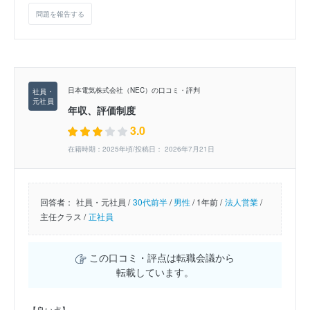
問題を報告する
日本電気株式会社（NEC）の口コミ・評判
年収、評価制度
3.0
在籍時期：2025年頃/投稿日： 2026年7月21日
回答者：
社員・元社員 /
30代前半
/
男性
/
1年前 /
法人営業
/
主任クラス /
正社員
この口コミ・評点は転職会議から
転載しています。
【良い点】