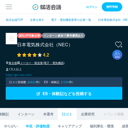
無料登録
ログイン
就活会議TOP
企業を探す
電子・電気機器業界の企業一覧
日本電気株式会社（NE
謝礼UP対象企業
インターン参加で選考優遇あり
日本電気株式会社（NEC）
4.2
東京都
メーカー・製造業(電子・電気機器)
1万人以上
https://jpn.nec.com/
口コミ投稿数（
6823
件）
ES・体験記（
1536
件）
ES・体験記などを投稿する
体験記
インターン
本選考
口コミ
企業研究
イベント情報
やりがい
年収・評価制度
キャリアアップ
福利厚生・環境
成