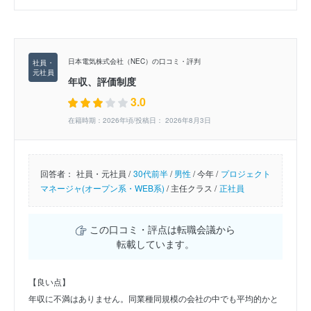
日本電気株式会社（NEC）の口コミ・評判
年収、評価制度
3.0
在籍時期：2026年頃/投稿日： 2026年8月3日
回答者：
社員・元社員 /
30代前半
/
男性
/
今年 /
プロジェクト
マネージャ(オープン系・WEB系)
/
主任クラス /
正社員
この口コミ・評点は転職会議から
転載しています。
【良い点】
年収に不満はありません。同業種同規模の会社の中でも平均的かと