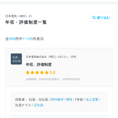
日本電気（NEC）の
絞り込む
年収・評価制度一覧
全
968
件中
1〜25
件表示
日本電気株式会社（NEC）の口コミ・評判
年収、評価制度
5.0
在籍時期：2025年頃/投稿日： 2026年8月6日
回答者：
社員・元社員 /
20代後半
/
男性
/
1年前 /
法人営業
/
社員クラス /
正社員