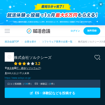
無料登録
ログイン
就活会議TOP
企業を探す
ソフトウェア業界の企業一覧
株式会社ソルクシーズの
株式会社ソルクシーズ
3.2
東京都
IT・通信(ソフトウェア)
300人以上1千人未満
https://www.solxyz.co.jp/
口コミ投稿数（
136
件）
ES・体験記（
9
件）
ES・体験記などを投稿する