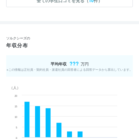
全ての学生口コミを見る（
10
件）
ソルクシーズの
年収分布
???
平均年収
万円
※この情報は正社員・契約社員・派遣社員の回答者による回答データから算出しています。
（人）
20
15
10
5
0