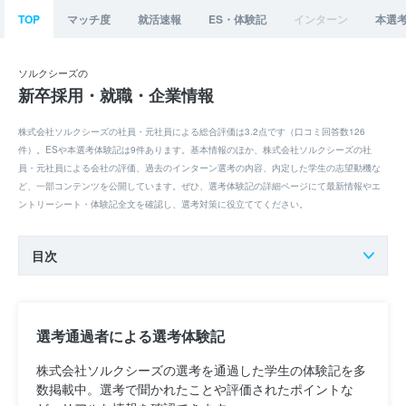
TOP
マッチ度
就活速報
ES・体験記
インターン
本選
ソルクシーズの
新卒採用・就職・企業情報
株式会社ソルクシーズの社員・元社員による総合評価は3.2点です（口コミ回答数126
件）。ESや本選考体験記は9件あります。基本情報のほか、株式会社ソルクシーズの社
員・元社員による会社の評価、過去のインターン選考の内容、内定した学生の志望動機な
ど、一部コンテンツを公開しています。ぜひ、選考体験記の詳細ページにて最新情報やエ
ントリーシート・体験記全文を確認し、選考対策に役立ててください。
目次
選考通過者による選考体験記
株式会社ソルクシーズの選考を通過した学生の体験記を多
数掲載中。選考で聞かれたことや評価されたポイントな