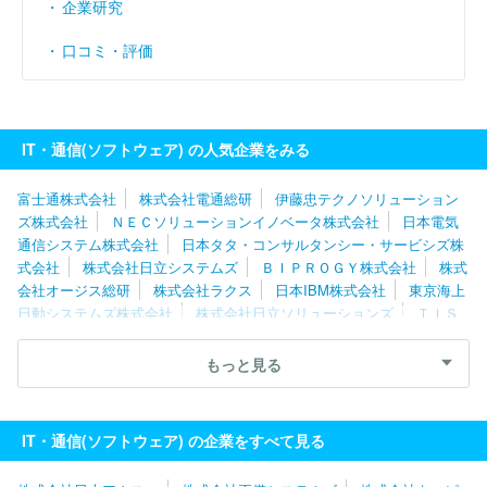
企業研究
口コミ・評価
IT・通信(ソフトウェア) の人気企業をみる
富士通株式会社
株式会社電通総研
伊藤忠テクノソリューション
ズ株式会社
ＮＥＣソリューションイノベータ株式会社
日本電気
通信システム株式会社
日本タタ・コンサルタンシー・サービシズ株
式会社
株式会社日立システムズ
ＢＩＰＲＯＧＹ株式会社
株式
会社オージス総研
株式会社ラクス
日本IBM株式会社
東京海上
日動システムズ株式会社
株式会社日立ソリューションズ
ＴＩＳ
株式会社
ＳＣＳＫ株式会社
ネットワンシステムズ株式会社
キ
ヤノンＩＴソリューションズ株式会社
株式会社日本総合研究所
もっと見る
ユニアデックス株式会社
株式会社ニッセイコム
株式会社Ｃｙｇ
ａｍｅｓ
ソフトウエア情報開発株式会社
スミセイ情報システム
株式会社
株式会社ＪＳＯＬ
株式会社カプコン
株式会社テクノ
IT・通信(ソフトウェア) の企業をすべて見る
スジャパン
エフサステクノロジーズ株式会社
株式会社シーエー
シー
三菱電機ソフトウエア株式会社
株式会社構造計画研究所