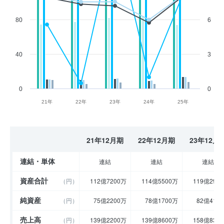
80
6
40
3
0
0
21年
22年
23年
24年
25年
21年12月期
22年12月期
23年12月
連結・単体
連結
連結
連結
資産合計
（円）
112億7200万
114億5500万
119億290
純資産
（円）
75億2200万
78億1700万
82億410
売上高
（円）
139億2200万
139億8600万
158億830