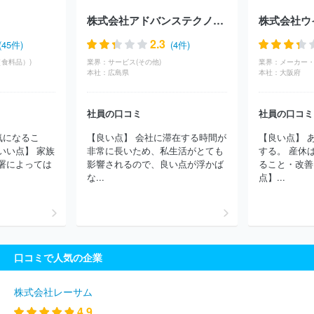
会社アピリッツ
株式会社東邦システムサイエンス
ユニアデック
株式会社アドバンステクノロジー
株式会社ウ
ス株式会社
日本タタ・コンサルタンシー・サービシズ株式会社
日本IBM株式会社
株式会社構造計画研究所
株式会社ＣＩＪ
2.3
(45件)
(4件)
株式会社コア
日本電気通信システム株式会社
コムチュア株式会
食料品）)
業界：
サービス(その他)
業界：
社
ニッセイ情報テクノロジー株式会社
株式会社ニッセイコム
本社：
広島県
本社：
大阪府
株式会社セラク
富士通株式会社
株式会社ラック
株式会社テ
クノデジタル
三井情報株式会社
三菱ケミカルシステム株式会社
社員の口コミ
社員の口コミ
株式会社カヤック
ＢＩＰＲＯＧＹ株式会社
ＪＡＬデジタル株式
会社
みずほリサーチ＆テクノロジーズ株式会社
株式会社シーエ
気になるこ
【良い点】 会社に滞在する時間が
【良い点】 
ーシー
株式会社あとらす二十一
三菱電機ソフトウエア株式会社
いい点】 家族
非常に長いため、私生活がとても
する。 産休
ＮＴＴインテグレーション株式会社
ＳＣＳＫ株式会社
株式会社
署によっては
影響されるので、良い点が浮かば
ること・改善
クレスコ
ＮＳＷ株式会社
兼松エレクトロニクス株式会社
ＳＣ
な...
点】...
ＳＫ Ｍｉｎｏｒｉソリューションズ株式会社
株式会社ＮＳＤ
株式会社アルファシステムズ
株式会社オービック
株式会社キュ
ーブシステム
株式会社システナ
ＡＪＳ株式会社
パナソニック
コネクト株式会社
株式会社ＩＤホールディングス
ネットワンシ
ステムズ株式会社
株式会社日立システムズ
第一ライフテクノク
口コミで人気の企業
ロス株式会社
株式会社ピーエスシー
ＮＥＣソリューションイノ
ベータ株式会社
株式会社電通総研
株式会社ラクス
株式会社日
立ソリューションズ・クリエイト
ＴＩＳ株式会社
Ｆマネジメン
株式会社レーサム
ト株式会社
株式会社日本総合研究所
株式会社テクノスジャパン
4.9