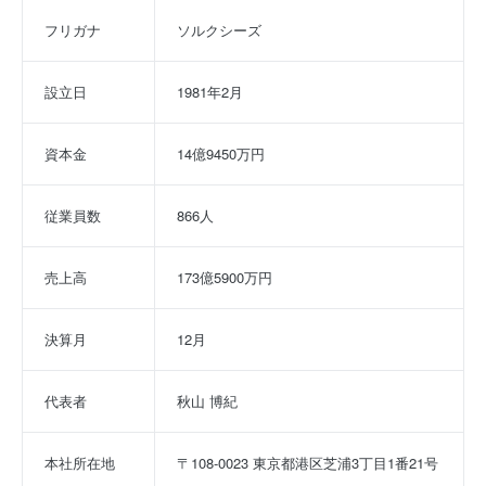
フリガナ
ソルクシーズ
設立日
1981年2月
資本金
14億9450万円
従業員数
866人
売上高
173億5900万円
決算月
12月
代表者
秋山 博紀
本社所在地
〒108-0023 東京都港区芝浦3丁目1番21号