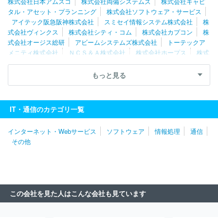
株式会社日本アムスコ
株式会社両備システムズ
株式会社キャピ
タル・アセット・プランニング
株式会社ソフトウェア・サービス
アイテック阪急阪神株式会社
スミセイ情報システム株式会社
株
式会社ヴィンクス
株式会社シティ・コム
株式会社カプコン
株
式会社オージス総研
アビームシステムズ株式会社
トーテックア
メニティ株式会社
ＮＣＳ＆Ａ株式会社
株式会社ホープス
株式
会社日立産業制御ソリューションズ
株式会社エスピック
株式会
社エクサ
株式会社大塚商会
エフサステクノロジーズ株式会社
もっと見る
ソフトウエア情報開発株式会社
三菱ＵＦＪインフォメーションテ
クノロジー株式会社
キヤノンＩＴソリューションズ株式会社
日
鉄日立システムソリューションズ株式会社
株式会社日立ソリューシ
IT・通信のカテゴリ一覧
ョンズ
ＮＥＣフィールディング株式会社
株式会社Ｄｏｎｕｔｓ
株式会社Ｃｙｇａｍｅｓ
日本システム技術株式会社
パーソルビ
インターネット・Webサービス
ソフトウェア
情報処理
通信
ジネスプロセスデザイン株式会社
伊藤忠テクノソリューションズ株
その他
式会社
日本情報産業株式会社
株式会社ボードルア
株式会社ワ
ークスアプリケーションズ
株式会社ジャステック
株式会社デジ
タルガレージ
株式会社アイ・エス・ビー
明治安田システム・テ
クノロジー株式会社
双日テックイノベーション株式会社
株式会
社フォーカスシステムズ
株式会社マーブル
株式会社ＪＳＯＬ
この会社を見た人はこんな会社も見ています
株式会社ＢＲＥＸＡ Ｔｅｃｈｎｏｌｏｇｙ
クオリカ株式会社
株式会社エル・ティー・エス
アイエックス・ナレッジ株式会社
東京海上日動システムズ株式会社
旭情報サービス株式会社
株式