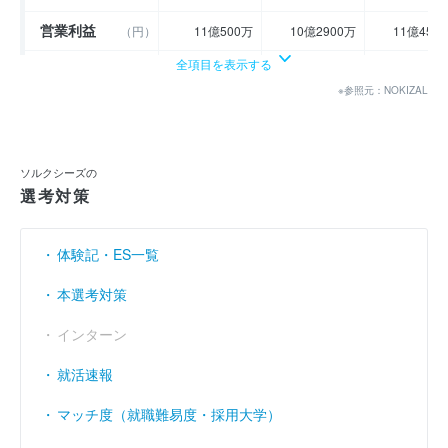
営業利益
（円）
11億500万
10億2900万
11億450
全項目を表示する
経常利益
（円）
11億2300万
10億5600万
12億20
※参照元：NOKIZAL
当期純利益
（円）
10億6000万
5億6400万
7億530
利益余剰金
----
----
-
（円）
ソルクシーズの
売上伸び率
（％）
5.58
0.46
13.
選考対策
営業利益率
（％）
7.94
7.36
7.
体験記・ES一覧
経常利益率
（％）
8.07
7.55
7.
本選考対策
インターン
就活速報
マッチ度（就職難易度・採用大学）