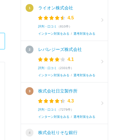
ライオン株式会社
4.5
評判・口コミ
（810件）
インターン対策をみる
/
選考対策をみる
レバレジーズ株式会社
4.1
評判・口コミ
（2331件）
株式会社ＳＲＡ
インターン対策をみる
/
選考対策をみる
ITエンジニア
株式会社日立製作所
4.3
Q.
以下、自己PRについてご入力ください。 ①あな
評判・口コミ
（7279件）
インターン対策をみる
/
選考対策をみる
A.
私の強みは、ボトムアップ型のリーダーシップ
株式会社りそな銀行
ある。...
続きを読む(全108文字)