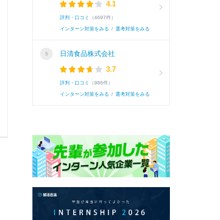
4.1
評判・口コミ
（4697件）
インターン対策をみる
/
選考対策をみる
続き
日清食品株式会社
3.7
評判・口コミ
（986件）
インターン対策をみる
/
選考対策をみる
0
0