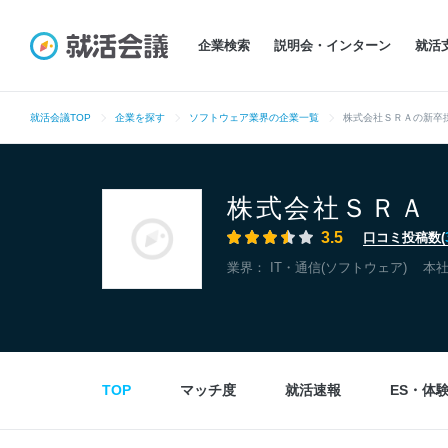
企業検索
説明会・インターン
就活
就活会議TOP
企業を探す
ソフトウェア業界の企業一覧
株式会社ＳＲＡの新卒
株式会社ＳＲＡ
3.5
口コミ投稿数(
業界：
IT・通信(ソフトウェア)
本
TOP
マッチ度
就活速報
ES・体