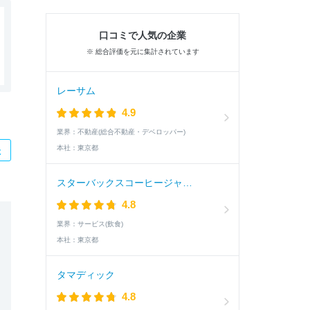
口コミで人気の企業
※ 総合評価を元に集計されています
レーサム
4.9
業界：
不動産(総合不動産・デベロッパー)
本社：
東京都
た
スターバックスコーヒージャパン
4.8
業界：
サービス(飲食)
本社：
東京都
タマディック
4.8