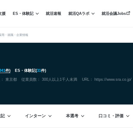
支援
ES・体験記
就活速報
就活QAラボ
就活会議Jobs
採用・就職・企業情報
341
件)
ES・体験記(
31
件)
社：
東京都
従業員数： 300人以上1千人未満
URL：
https://www.sra.co.jp/
験記
インターン
本選考
口コミ・評価