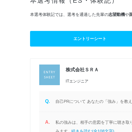
本選考情報（ES・体験記）
本選考体験記では、選考を通過した先輩の
志望動機
や
エントリーシート
株式会社ＳＲＡ
定
ITエンジニア
Q.
自己PRについて あなたの「強み」を教え
A.
る
私の強みは、相手の意図を丁寧に聴き取
ポ
みます...
続きを読む(全108文字)