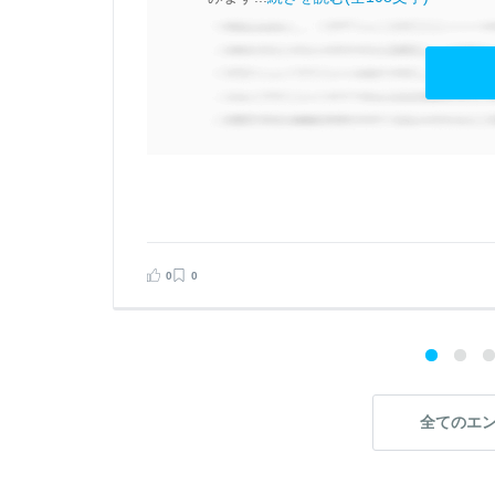
見る
告する
0
0
全てのエ