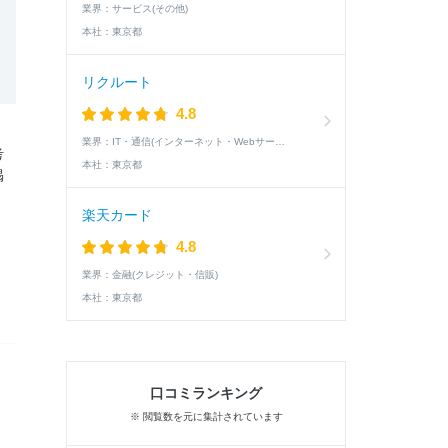
業界：
サービス(その他)
本社：
東京都
リクルート
4.8
業界：
IT・通信(インターネット・Webサービス)
考
本社：
東京都
掲
楽天カード
4.8
業界：
金融(クレジット・信販)
本社：
東京都
口コミランキング
※ 閲覧数を元に集計されています