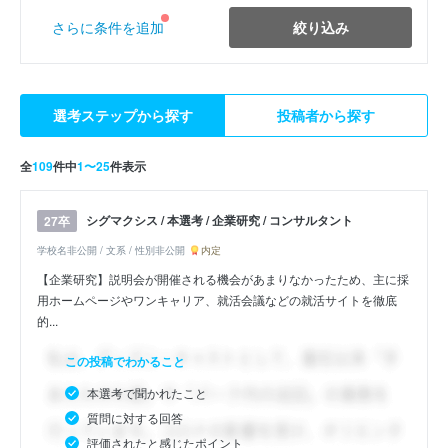
絞り込み
さらに条件を追加
選考ステップから探す
投稿者から探す
全
109
件中
1〜25
件表示
シグマクシス / 本選考 / 企業研究 / コンサルタント
27卒
学校名非公開 / 文系 / 性別非公開
内定
【企業研究】説明会が開催される機会があまりなかったため、主に採
用ホームページやワンキャリア、就活会議などの就活サイトを徹底
的...
この投稿でわかること
本選考で聞かれたこと
質問に対する回答
評価されたと感じたポイント