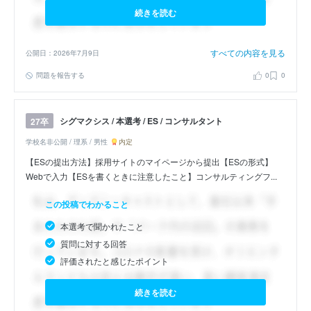
続きを読む
すべての内容を見る
公開日：2026年7月9日
問題を報告する
0
0
シグマクシス / 本選考 / ES / コンサルタント
27卒
学校名非公開 / 理系 / 男性
内定
【ESの提出方法】採用サイトのマイページから提出【ESの形式】
Webで入力【ESを書くときに注意したこと】コンサルティングフ...
この投稿でわかること
本選考で聞かれたこと
質問に対する回答
評価されたと感じたポイント
続きを読む