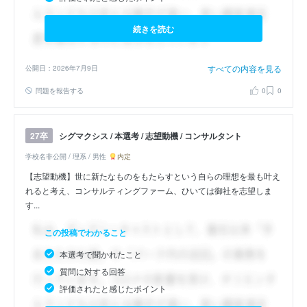
続きを読む
すべての内容を見る
公開日：2026年7月9日
問題を報告する
0
0
シグマクシス / 本選考 / 志望動機 / コンサルタント
27卒
学校名非公開 / 理系 / 男性
内定
【志望動機】世に新たなものをもたらすという自らの理想を最も叶え
れると考え、コンサルティングファーム、ひいては御社を志望しま
す...
この投稿でわかること
本選考で聞かれたこと
質問に対する回答
評価されたと感じたポイント