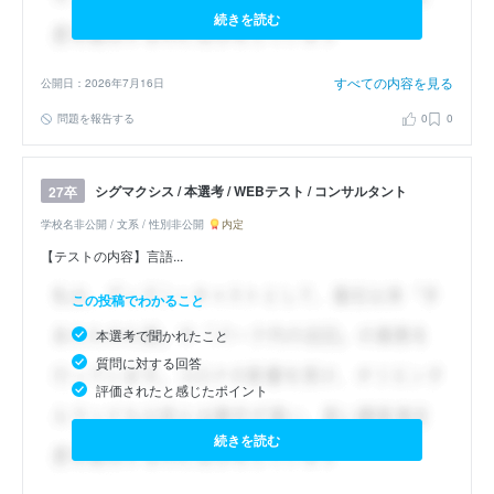
続きを読む
すべての内容を見る
公開日：2026年7月16日
問題を報告する
0
0
シグマクシス / 本選考 / WEBテスト / コンサルタント
27卒
学校名非公開 / 文系 / 性別非公開
内定
【テストの内容】言語...
この投稿でわかること
本選考で聞かれたこと
質問に対する回答
評価されたと感じたポイント
続きを読む