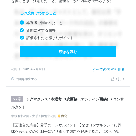
を書くときに注意したこと】論理的にかつ内容が伝わるように...
この投稿でわかること
本選考で聞かれたこと
質問に対する回答
評価されたと感じたポイント
続きを読む
すべての内容を見る
公開日：2026年7月16日
問題を報告する
0
0
シグマクシス / 本選考 / 1次面接（オンライン面接） / コンサ
27卒
ルタント
学校名非公開 / 文系 / 性別非公開
内定
【面接官の肩書】若手のコンサルタント 【なぜコンサルタントに興
味をもったのか】相手に寄り添って課題を解決することにやりがい