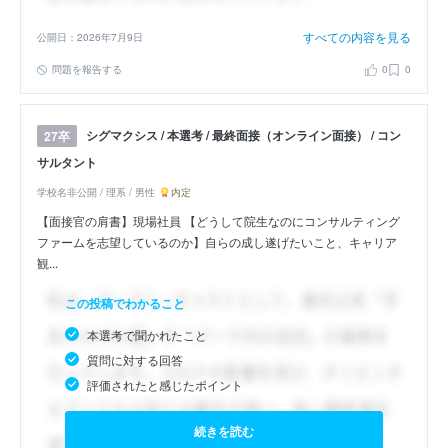
すべての内容を見る
公開日：2026年7月9日
問題を報告する
0
0
シグマクシス / 本選考 / 最終面接（オンライン面接） / コン
27卒
サルタント
学校名非公開 / 理系 / 男性
内定
【面接官の肩書】現場社員 【どうして院生なのにコンサルティング
ファームを志望しているのか】自らの成し遂げたいこと、キャリア
観...
この投稿でわかること
本選考で聞かれたこと
質問に対する回答
評価されたと感じたポイント
続きを読む