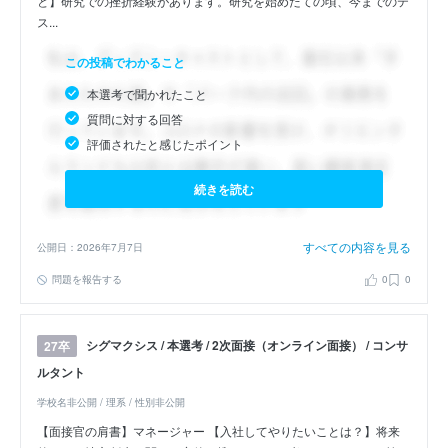
と】研究での挫折経験があります。研究を始めたての頃、今までのテ
ス...
この投稿でわかること
本選考で聞かれたこと
質問に対する回答
評価されたと感じたポイント
続きを読む
すべての内容を見る
公開日：2026年7月7日
問題を報告する
0
0
シグマクシス / 本選考 / 2次面接（オンライン面接） / コンサ
27卒
ルタント
学校名非公開 / 理系 / 性別非公開
【面接官の肩書】マネージャー 【入社してやりたいことは？】将来