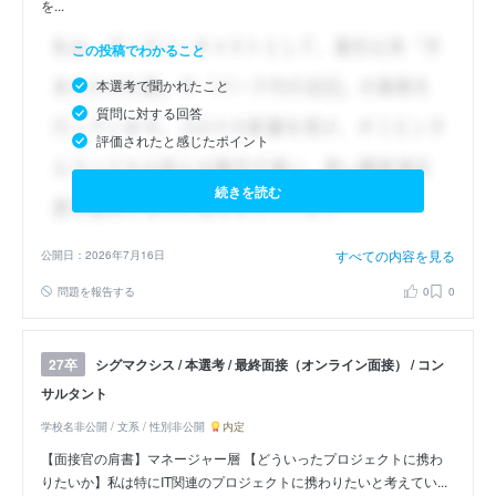
を...
この投稿でわかること
本選考で聞かれたこと
質問に対する回答
評価されたと感じたポイント
続きを読む
すべての内容を見る
公開日：2026年7月16日
問題を報告する
0
0
シグマクシス / 本選考 / 最終面接（オンライン面接） / コン
27卒
サルタント
学校名非公開 / 文系 / 性別非公開
内定
【面接官の肩書】マネージャー層 【どういったプロジェクトに携わ
りたいか】私は特にIT関連のプロジェクトに携わりたいと考えてい...