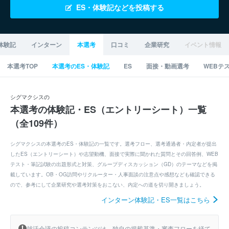
ES・体験記などを投稿する
体験記
インターン
本選考
口コミ
企業研究
イベント情報
本選考TOP
本選考のES・体験記
ES
面接・動画選考
WEBテ
シグマクシスの
本選考の体験記・ES（エントリーシート）一覧
（全109件）
シグマクシスの本選考のES・体験記の一覧です。選考フロー、選考通過者・内定者が提出
したES（エントリーシート）や志望動機、面接で実際に聞かれた質問とその回答例、WEB
テスト・筆記試験の出題形式と対策、グループディスカッション（GD）のテーマなどを掲
載しています。OB・OG訪問やリクルーター・人事面談の注意点や感想なども確認できる
ので、参考にして企業研究や選考対策をおこない、内定への道を切り開きましょう。
インターン体験記・ES一覧はこちら
就活会議の投稿コンテンツは、独自の掲載基準・審査フローを経て