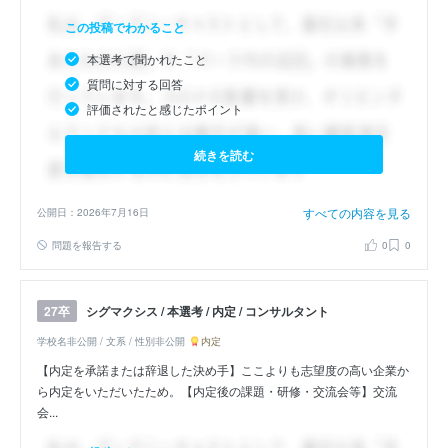
この投稿でわかること
本選考で聞かれたこと
質問に対する回答
評価されたと感じたポイント
続きを読む
すべての内容を見る
公開日：2026年7月16日
問題を報告する
0
0
シグマクシス / 本選考 / 内定 / コンサルタント
27卒
学校名非公開 / 文系 / 性別非公開
内定
【内定を承諾または辞退した決め手】ここよりも志望度の高い企業か
ら内定をいただいたため。【内定後の課題・研修・交流会等】交流
会...