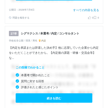
すべての内容を見る
公開日：2026年7月9日
問題を報告する
0
0
シグマクシス / 本選考 / 内定 / コンサルタント
27卒
学校名非公開 / 理系 / 男性
内定
【内定を承諾または辞退した決め手】他に志望していた企業から内定
をいただくことができたから。【内定後の課題・研修・交流会等】
な...
この投稿でわかること
本選考で聞かれたこと
質問に対する回答
評価されたと感じたポイント
続きを読む