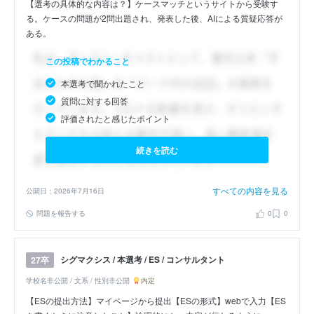
【選考の具体的な内容は？】ケースマッチというサイトから受験す
る。ケースの問題が2問出題され、発表した後、AIによる質疑応答が
ある。
この投稿でわかること
本選考で聞かれたこと
質問に対する回答
評価されたと感じたポイント
続きを読む
すべての内容を見る
公開日：2026年7月16日
問題を報告する
0
0
シグマクシス / 本選考 / ES / コンサルタント
27卒
学校名非公開 / 文系 / 性別非公開
内定
【ESの提出方法】マイページから提出【ESの形式】webで入力【ES