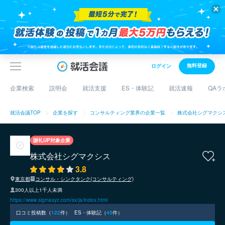
無料登録
ログイン
企業検索
説明会
就活支援
ES・体験記
就活速報
QAラ
就活会議TOP
企業を探す
コンサルティング業界の企業一覧
株式会社シグマクシ
謝礼UP対象企業
株式会社シグマクシス
3.8
東京都
コンサル・シンクタンク(コンサルティング)
300人以上1千人未満
https://www.sigmaxyz.com/sx/ja/index.html
口コミ投稿数（
122
件）
ES・体験記（
45
件）