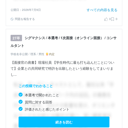
すべての内容を見る
公開日：2026年7月9日
問題を報告する
0
0
シグマクシス / 本選考 / 1次面接（オンライン面接） / コンサ
27卒
ルタント
学校名非公開 / 理系 / 男性
内定
【面接官の肩書】現場社員 【学生時代に最も打ち込んだことについ
て】企業との共同研究で特許を出願したという経験をしてまいりま
し...
この投稿でわかること
本選考で聞かれたこと
質問に対する回答
評価されたと感じたポイント
続きを読む