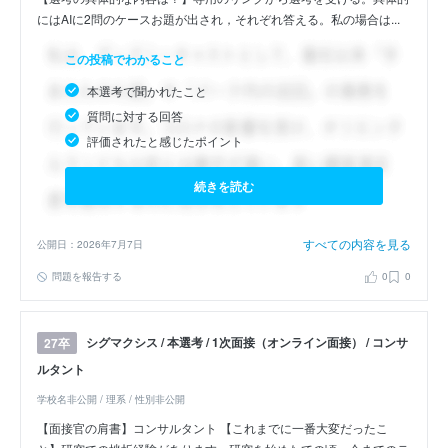
にはAIに2問のケースお題が出され，それぞれ答える。私の場合は...
この投稿でわかること
本選考で聞かれたこと
質問に対する回答
評価されたと感じたポイント
続きを読む
すべての内容を見る
公開日：2026年7月7日
問題を報告する
0
0
シグマクシス / 本選考 / 1次面接（オンライン面接） / コンサ
27卒
ルタント
学校名非公開 / 理系 / 性別非公開
【面接官の肩書】コンサルタント 【これまでに一番大変だったこ