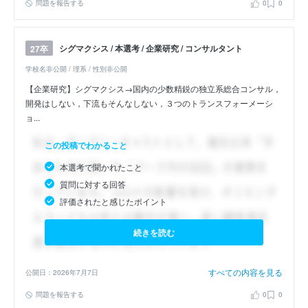
問題を報告する
0
0
シグマクシス / 本選考 / 企業研究 / コンサルタント
27卒
学校名非公開 / 理系 / 性別非公開
【企業研究】シグマクシス→国内の少数精鋭の独立系総合コンサル，
開発はしない，下流もそんなしない，３つのトランスフォーメーシ
ョ...
この投稿でわかること
本選考で聞かれたこと
質問に対する回答
評価されたと感じたポイント
続きを読む
すべての内容を見る
公開日：2026年7月7日
問題を報告する
0
0