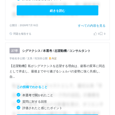
続きを読む
すべての内容を見る
公開日：2026年7月16日
問題を報告する
0
0
シグマクシス / 本選考 / 志望動機 / コンサルタント
27卒
学校名非公開 / 文系 / 性別非公開
内定
【志望動機】私がシグマクシスを志望する理由は、顧客の変革に同志
として伴走し、最後までやり遂げるシェルパの姿勢に強く共感し、
自...
この投稿でわかること
本選考で聞かれたこと
質問に対する回答
評価されたと感じたポイント