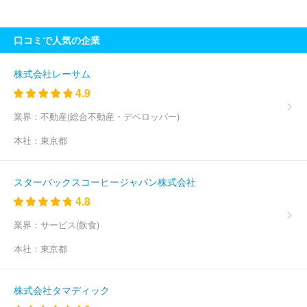
クノロジー株式会社
双日テックイノベーション株式会社
株式会
社フォーカスシステムズ
株式会社マーブル
株式会社ＪＳＯＬ
口コミで人気の企業
株式会社ＢＲＥＸＡ Ｔｅｃｈｎｏｌｏｇｙ
クオリカ株式会社
株式会社エル・ティー・エス
アイエックス・ナレッジ株式会社
東京海上日動システムズ株式会社
旭情報サービス株式会社
株式
株式会社レーサム
会社アピリッツ
株式会社東邦システムサイエンス
ユニアデック
4.9
ス株式会社
日本タタ・コンサルタンシー・サービシズ株式会社
日本IBM株式会社
株式会社構造計画研究所
株式会社ＣＩＪ
業界：
不動産(総合不動産・デベロッパー)
株式会社コア
日本電気通信システム株式会社
コムチュア株式会
本社：
東京都
社
ニッセイ情報テクノロジー株式会社
株式会社ニッセイコム
株式会社セラク
富士通株式会社
株式会社ラック
株式会社テ
クノデジタル
三井情報株式会社
三菱ケミカルシステム株式会社
スターバックスコーヒージャパン株式会社
株式会社カヤック
ＢＩＰＲＯＧＹ株式会社
ＪＡＬデジタル株式
4.8
会社
みずほリサーチ＆テクノロジーズ株式会社
株式会社シーエ
ーシー
株式会社あとらす二十一
三菱電機ソフトウエア株式会社
業界：
サービス(飲食)
ＮＴＴインテグレーション株式会社
ＳＣＳＫ株式会社
株式会社
クレスコ
ＮＳＷ株式会社
兼松エレクトロニクス株式会社
ＳＣ
本社：
東京都
ＳＫ Ｍｉｎｏｒｉソリューションズ株式会社
株式会社ＮＳＤ
株式会社アルファシステムズ
株式会社オービック
株式会社キュ
ーブシステム
株式会社システナ
ＡＪＳ株式会社
パナソニック
株式会社タマディック
コネクト株式会社
株式会社ＩＤホールディングス
ネットワンシ