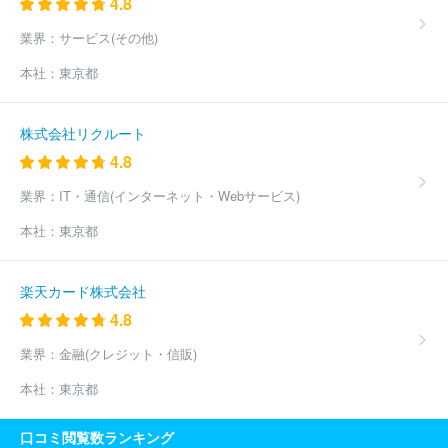
4.8
ステムズ株式会社
株式会社日立システムズ
第一ライフテクノク
ロス株式会社
株式会社ピーエスシー
ＮＥＣソリューションイノ
業界：
サービス(その他)
ベータ株式会社
株式会社電通総研
株式会社ラクス
株式会社日
本社：
東京都
立ソリューションズ・クリエイト
ＴＩＳ株式会社
Ｆマネジメン
ト株式会社
株式会社日本総合研究所
株式会社テクノスジャパン
株式会社システムリサーチ
株式会社アイネス
ほか(10610件)
株式会社リクルート
4.8
業界：
IT・通信(インターネット・Webサービス)
本社：
東京都
楽天カード株式会社
4.8
業界：
金融(クレジット・信販)
本社：
東京都
口コミ閲覧数ランキング