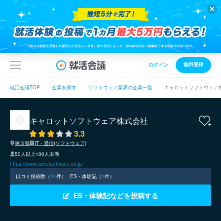
無料登録
ログイン
就活会議TOP
企業を探す
ソフトウェア業界の企業一覧
キャロットソフトウェア
キャロットソフトウェア株式会社
3.3
東京都
IT・通信(ソフトウェア)
50人以上100人未満
https://www.carrotsoftware.co.jp/
口コミ投稿数（
24
件）
ES・体験記（
1
件）
ES・体験記などを投稿する