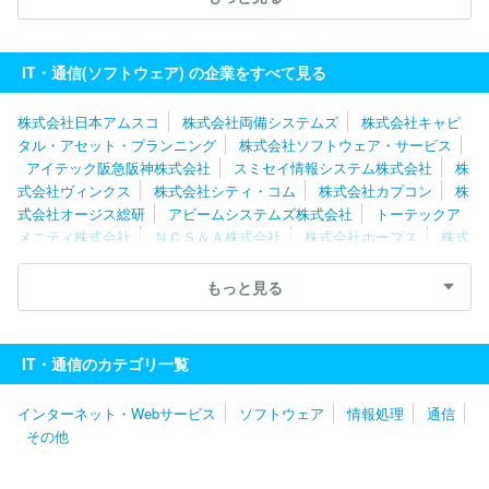
ユニアデックス株式会社
株式会社ニッセイコム
株式会社Ｃｙｇ
ａｍｅｓ
ソフトウエア情報開発株式会社
スミセイ情報システム
株式会社
株式会社ＪＳＯＬ
株式会社カプコン
株式会社テクノ
IT・通信(ソフトウェア) の企業をすべて見る
スジャパン
エフサステクノロジーズ株式会社
株式会社シーエー
シー
三菱電機ソフトウエア株式会社
株式会社構造計画研究所
株式会社日本アムスコ
株式会社両備システムズ
株式会社キャピ
タル・アセット・プランニング
株式会社ソフトウェア・サービス
アイテック阪急阪神株式会社
スミセイ情報システム株式会社
株
式会社ヴィンクス
株式会社シティ・コム
株式会社カプコン
株
式会社オージス総研
アビームシステムズ株式会社
トーテックア
メニティ株式会社
ＮＣＳ＆Ａ株式会社
株式会社ホープス
株式
会社日立産業制御ソリューションズ
株式会社エスピック
株式会
社エクサ
株式会社大塚商会
エフサステクノロジーズ株式会社
もっと見る
ソフトウエア情報開発株式会社
三菱ＵＦＪインフォメーションテ
クノロジー株式会社
キヤノンＩＴソリューションズ株式会社
日
鉄日立システムソリューションズ株式会社
株式会社日立ソリューシ
IT・通信のカテゴリ一覧
ョンズ
ＮＥＣフィールディング株式会社
株式会社Ｄｏｎｕｔｓ
株式会社Ｃｙｇａｍｅｓ
日本システム技術株式会社
パーソルビ
インターネット・Webサービス
ソフトウェア
情報処理
通信
ジネスプロセスデザイン株式会社
伊藤忠テクノソリューションズ株
その他
式会社
日本情報産業株式会社
株式会社ボードルア
株式会社ワ
ークスアプリケーションズ
株式会社ジャステック
株式会社デジ
タルガレージ
株式会社アイ・エス・ビー
明治安田システム・テ