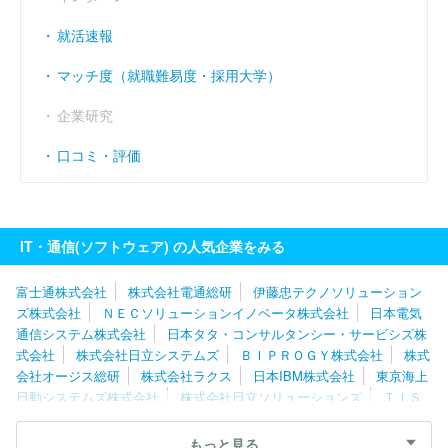
就活速報
マッチ度（就職難易度・採用大学）
企業研究
口コミ・評価
IT・通信(ソフトウェア) の人気企業をみる
富士通株式会社
株式会社電通総研
伊藤忠テクノソリューション
ズ株式会社
ＮＥＣソリューションイノベータ株式会社
日本電気
通信システム株式会社
日本タタ・コンサルタンシー・サービシズ株
式会社
株式会社日立システムズ
ＢＩＰＲＯＧＹ株式会社
株式
会社オージス総研
株式会社ラクス
日本IBM株式会社
東京海上
日動システムズ株式会社
株式会社日立ソリューションズ
ＴＩＳ
株式会社
ＳＣＳＫ株式会社
ネットワンシステムズ株式会社
キ
ヤノンＩＴソリューションズ株式会社
株式会社日本総合研究所
もっと見る