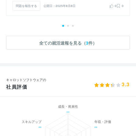
問題を報告する
公開日：2025年8月8日
0
0
全ての就活速報を見る（
3
件）
キャロットソフトウェアの
3.3
社員評価
成長・将来性
--
スキルアップ
年収・評価
--
--