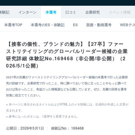
体験記
インターン
本選考
口コミ
企業研究
イベント情報
本選考TOP
本選考のES・体験記
ES
面接・動画選考
WEBテ
【接客の個性、ブランドの魅力】【27卒】ファー
ストリテイリングのグローバルリーダー候補の企業
研究詳細 体験記No.169468（非公開/非公開）（2
026/5/1公開）
2027卒の先輩がファーストリテイリンググローバルリーダー候補の本選考で行った企業研
究の詳細です。企業研究で行ったこと、特に調べておいて役に立ったことやもっと調べて
おけば良かったこと、有益だった情報源などを公開しています。ぜひ、先輩の回答を選考
対策に役立ててください。
※ 本ページに表示されるタイトルおよびHTML上のメタ情報には、生成AIが作成した文章が
含まれます。
※ 参考になったボタンは、1度押すと変更できません。
公開日：2026年5月1日
|
体験記No： 169468