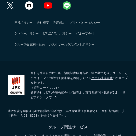
運営ポリシー
会社概要
利用規約
プライバシーポリシー
クッキーポリシー
就活QAラボポリシー
グループ会社
グループ会員利用規約
カスタマーハラスメントポリシー
当社は東京証券取引所、福岡証券取引所の上場企業であり、ユーザーと
クライアントの成約支援事業を展開している
ポート株式会社
のグループ
会社です。
（証券コード：7047）
運営会社：就活会議株式会社／所在地：東京都新宿区北新宿2-21-1 新
宿フロントタワー5F
就活会議を運営する就活会議株式会社は、届出電気通信事業者として総務省の認可（許
可番号 ：A-02-18293）を受けた会社です。