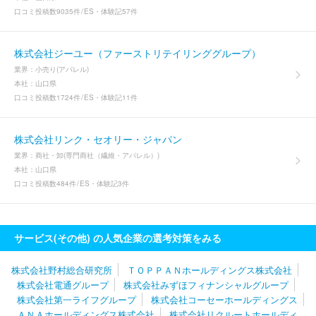
口コミ投稿数
9035件
ES・体験記
57件
株式会社ジーユー（ファーストリテイリンググループ）
業界：
小売り(アパレル)
本社：
山口県
口コミ投稿数
1724件
ES・体験記
11件
株式会社リンク・セオリー・ジャパン
業界：
商社・卸(専門商社（繊維・アパレル）)
本社：
山口県
口コミ投稿数
484件
ES・体験記
3件
サービス(その他) の人気企業の選考対策をみる
株式会社野村総合研究所
ＴＯＰＰＡＮホールディングス株式会社
株式会社電通グループ
株式会社みずほフィナンシャルグループ
株式会社第一ライフグループ
株式会社コーセーホールディングス
ＡＮＡホールディングス株式会社
株式会社リクルートホールディ