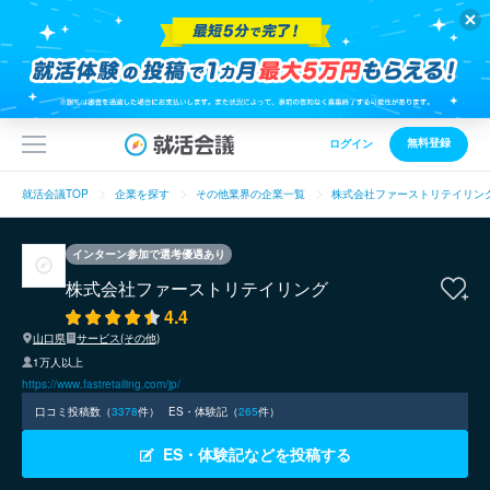
無料登録
ログイン
就活会議TOP
企業を探す
その他業界の企業一覧
株式会社ファーストリテイリン
インターン参加で選考優遇あり
株式会社ファーストリテイリング
4.4
山口県
サービス(その他)
1万人以上
https://www.fastretailing.com/jp/
口コミ投稿数（
3378
件）
ES・体験記（
265
件）
ES・体験記などを投稿する