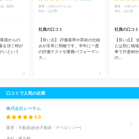
品・飲料)
業界：
小売り(アパレル)
業界：
小売り(ア
本社：
山口県
本社：
山口県
社員の口コミ
社員の口コミ
お客様からの
【良い点】 評価基準や昇給の仕組
【良い点】 
葉を頂く時が
みが非常に明確です。半年に一度
とは別に地域
がいという
の評価テストや業務パフォーマン
車で片道90
ス...
の...
口コミで人気の企業
株式会社レーサム
4.9
業界：
不動産(総合不動産・デベロッパー)
本社：
東京都