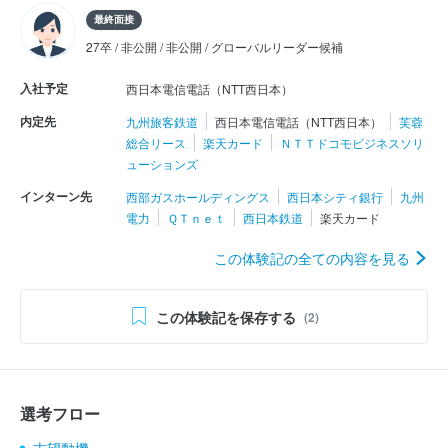
最終面接
27卒 / 非公開 / 非公開 / グローバルリーダー候補
入社予定
西日本電信電話（NTT西日本）
内定先
九州旅客鉄道
西日本電信電話（NTT西日本）
芙蓉
総合リース
楽天カード
ＮＴＴドコモビジネスソリ
ューションズ
インターン先
西部ガスホールディングス
西日本シティ銀行
九州
電力
ＱＴｎｅｔ
西日本鉄道
楽天カード
この体験記の全ての内容を見る
この体験記を保存する
(2)
選考フロー
志望動機