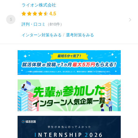
ライオン株式会社
4.5
5
評判・口コミ
（810件）
インターン対策をみる
/
選考対策をみる