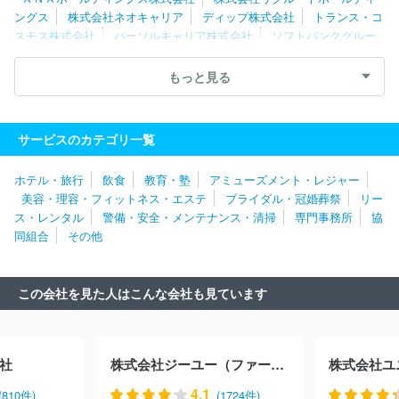
ングス
株式会社ネオキャリア
ディップ株式会社
トランス・コ
スモス株式会社
パーソルキャリア株式会社
ソフトバンクグルー
プ株式会社
エン株式会社
株式会社東芝
東京電力ホールディン
グス株式会社
レイス株式会社
コナミグループ株式会社
株式会
もっと見る
社クイック
株式会社ワールドインテック
株式会社博報堂プロダ
クツ
日本郵政株式会社
株式会社ベイカレント
株式会社ＢＲＥ
ＸＡ Ｔｅｃｈｎｏｌｏｇｙ
株式会社リクルートキャリア
日揮
サービスのカテゴリ一覧
ホールディングス株式会社
株式会社パソナ
株式会社日清製粉グ
ループ本社
株式会社キャリアデザインセンター
株式会社ジャス
ホテル・旅行
飲食
教育・塾
アミューズメント・レジャー
テック
吉本興業ホールディングス株式会社
株式会社テクノプロ
美容・理容・フィットネス・エステ
ブライダル・冠婚葬祭
リー
株式会社ワンスター
エイベックス株式会社
パーソルクロステク
ス・レンタル
警備・安全・メンテナンス・清掃
専門事務所
協
ノロジー株式会社
フジパングループ本社株式会社
パーソルテン
同組合
その他
プスタッフ株式会社
株式会社パソナグループ
株式会社乃村工藝
社
三井不動産商業マネジメント株式会社
フューチャー株式会社
イオンフィナンシャルサービス株式会社
株式会社ジェイエイシー
この会社を見た人はこんな会社も見ています
リクルートメント
株式会社Ｕ‐ＮＥＸＴ ＨＯＬＤＩＮＧＳ
三井
不動産レジデンシャルサービス株式会社
日研トータルソーシング株
式会社
セコム株式会社
株式会社ゼンショーホールディングス
株式会社ジェイック
株式会社マーキュリー
社
株式会社ジーユー（ファーストリテイリンググループ）
株式会社ユ
4.1
(810件)
(1724件)