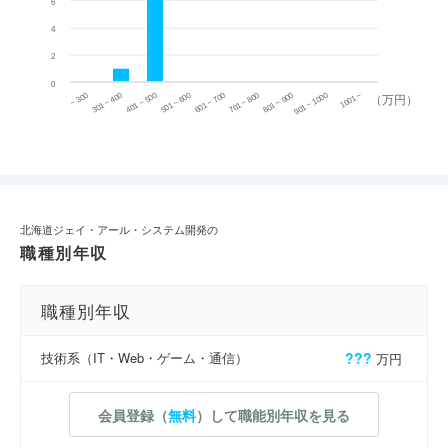
6
4
2
0
~ 300
701 ~ 800
301 ~ 400
801 ~ 900
401 ~ 500
901 ~ 1000
501 ~ 600
601 ~ 700
1001 ~
（万円）
北海道ジェイ・アール・システム開発の
職種別年収
職種別年収
技術系（IT・Web・ゲーム・通信）
???
万円
会員登録（
無料
）して職能別年収を見る