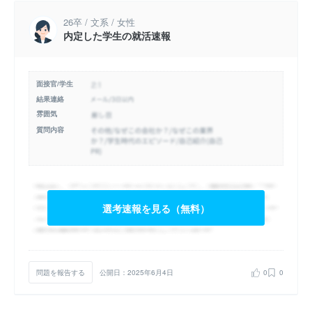
26卒 / 文系 / 女性
内定した学生の就活速報
面接官/学生
結果連絡
雰囲気
質問内容
選考速報を見る（無料）
問題を報告する
公開日：2025年6月4日
0
0