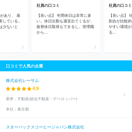
社員の口コミ
社員の口コミ
株式会社カヤック
ＢＩＰＲＯＧＹ株式会社
ＪＡＬデジタル株式
会社
みずほリサーチ＆テクノロジーズ株式会社
株式会社シーエ
があり、 基
【良い点】 年間休日は非常に多
【良い点】 
ーシー
株式会社あとらす二十一
三菱電機ソフトウエア株式会社
実している。
い。休日出勤も適宜出てくるが、
割合が比較的
ＮＴＴインテグレーション株式会社
ＳＣＳＫ株式会社
株式会社
は少ないと
振替休日取得もできるし、管理職
やすい環境が
クレスコ
ＮＳＷ株式会社
兼松エレクトロニクス株式会社
ＳＣ
から...
る...
ＳＫ Ｍｉｎｏｒｉソリューションズ株式会社
株式会社ＮＳＤ
株式会社アルファシステムズ
株式会社オービック
株式会社キュ
ーブシステム
株式会社システナ
ＡＪＳ株式会社
パナソニック
コネクト株式会社
株式会社ＩＤホールディングス
ネットワンシ
ステムズ株式会社
株式会社日立システムズ
第一ライフテクノク
口コミで人気の企業
ロス株式会社
株式会社ピーエスシー
ＮＥＣソリューションイノ
ベータ株式会社
株式会社電通総研
株式会社ラクス
株式会社日
立ソリューションズ・クリエイト
ＴＩＳ株式会社
Ｆマネジメン
株式会社レーサム
ト株式会社
株式会社日本総合研究所
株式会社テクノスジャパン
4.9
株式会社システムリサーチ
株式会社アイネス
ほか(10610件)
業界：
不動産(総合不動産・デベロッパー)
本社：
東京都
スターバックスコーヒージャパン株式会社