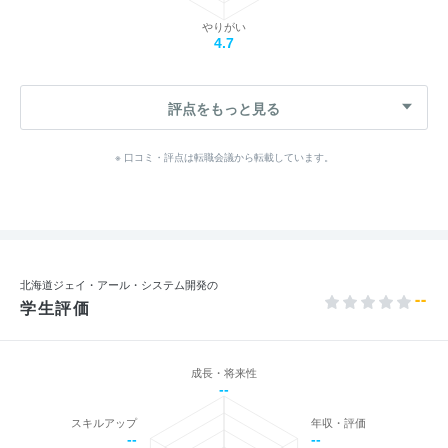
やりがい
4.7
評点をもっと見る
※ 口コミ・評点は転職会議から転載しています。
北海道ジェイ・アール・システム開発の
--
学生評価
成長・将来性
--
スキルアップ
年収・評価
--
--