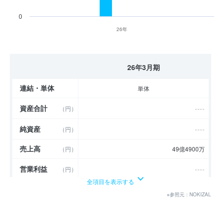
0
26年
26年3月期
連結・単体
単体
資産合計
----
（円）
純資産
----
（円）
売上高
（円）
49億4900万
営業利益
----
（円）
全項目を表示する
経常利益
----
（円）
※参照元：NOKIZAL
当期純利益
----
（円）