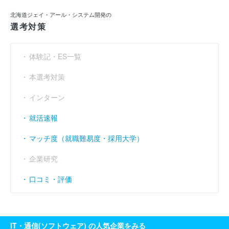
利益余剰金
----
（円）
北海道ジェイ・アール・システム開発の
選考対策
売上伸び率
----
（％）
営業利益率
----
（％）
体験記・ES一覧
経常利益率
----
（％）
本選考対策
インターン
就活速報
マッチ度（就職難易度・採用大学）
企業研究
口コミ・評価
IT・通信(ソフトウェア) の人気企業をみる