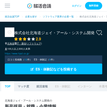
無料登録
ログイン
就活会議TOP
企業を探す
ソフトウェア業界の企業一覧
株式会社北海道ジェイ・
株式会社北海道ジェイ・アール・システム開発
2.9
北海道
IT・通信(ソフトウェア)
100人以上300人未満
https://www.hjsd.co.jp/
口コミ投稿数（
12
件）
ES・体験記（
0
件）
ES・体験記などを投稿する
TOP
マッチ度
就活速報
ES・体験記
インターン
本選
北海道ジェイ・アール・システム開発の
新卒採用・就職・企業情報