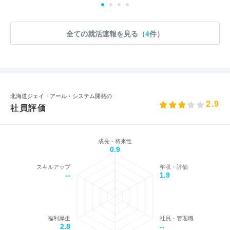
全ての就活速報を見る（
4
件）
北海道ジェイ・アール・システム開発の
2.9
社員評価
成長・将来性
0.9
スキルアップ
年収・評価
--
1.9
福利厚生
社員・管理職
2.8
--