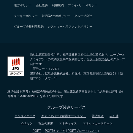
運営ポリシー
会社概要
利用規約
プライバシーポリシー
クッキーポリシー
就活QAラボポリシー
グループ会社
グループ会員利用規約
カスタマーハラスメントポリシー
当社は東京証券取引所、福岡証券取引所の上場企業であり、ユーザーと
クライアントの成約支援事業を展開している
ポート株式会社
のグループ
会社です。
（証券コード：7047）
運営会社：就活会議株式会社／所在地：東京都新宿区北新宿2-21-1 新
宿フロントタワー5F
就活会議を運営する就活会議株式会社は、届出電気通信事業者として総務省の認可（許
可番号 ：A-02-18293）を受けた会社です。