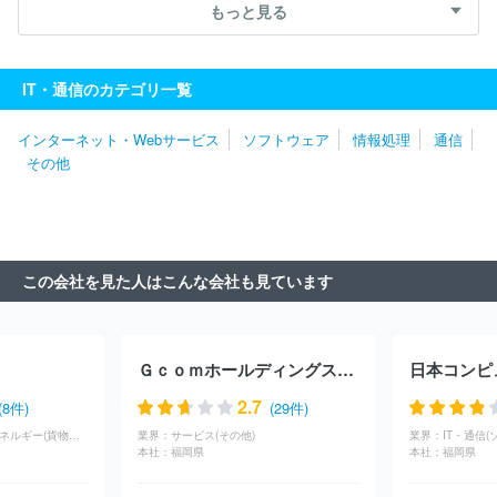
社エクサ
株式会社大塚商会
エフサステクノロジーズ株式会社
もっと見る
ソフトウエア情報開発株式会社
三菱ＵＦＪインフォメーションテ
クノロジー株式会社
キヤノンＩＴソリューションズ株式会社
日
鉄日立システムソリューションズ株式会社
株式会社日立ソリューシ
IT・通信のカテゴリ一覧
ョンズ
ＮＥＣフィールディング株式会社
株式会社Ｄｏｎｕｔｓ
株式会社Ｃｙｇａｍｅｓ
日本システム技術株式会社
パーソルビ
インターネット・Webサービス
ソフトウェア
情報処理
通信
ジネスプロセスデザイン株式会社
伊藤忠テクノソリューションズ株
その他
式会社
日本情報産業株式会社
株式会社ボードルア
株式会社ワ
ークスアプリケーションズ
株式会社ジャステック
株式会社デジ
タルガレージ
株式会社アイ・エス・ビー
明治安田システム・テ
クノロジー株式会社
双日テックイノベーション株式会社
株式会
社フォーカスシステムズ
株式会社マーブル
株式会社ＪＳＯＬ
この会社を見た人はこんな会社も見ています
株式会社ＢＲＥＸＡ Ｔｅｃｈｎｏｌｏｇｙ
クオリカ株式会社
株式会社エル・ティー・エス
アイエックス・ナレッジ株式会社
東京海上日動システムズ株式会社
旭情報サービス株式会社
株式
会社アピリッツ
株式会社東邦システムサイエンス
ユニアデック
Ｇｃｏｍホールディングス株式会社
日本コンピ
ス株式会社
日本タタ・コンサルタンシー・サービシズ株式会社
日本IBM株式会社
株式会社構造計画研究所
株式会社ＣＩＪ
2.7
(8件)
(29件)
株式会社コア
日本電気通信システム株式会社
コムチュア株式会
インフラ・物流・エネルギー(貨物（水運・海運）)
業界：
サービス(その他)
業界：
IT・通信(
社
ニッセイ情報テクノロジー株式会社
株式会社ニッセイコム
本社：
福岡県
本社：
福岡県
株式会社セラク
富士通株式会社
株式会社ラック
株式会社テ
クノデジタル
三井情報株式会社
三菱ケミカルシステム株式会社