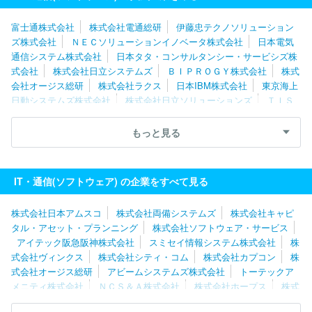
富士通株式会社
株式会社電通総研
伊藤忠テクノソリューション
ズ株式会社
ＮＥＣソリューションイノベータ株式会社
日本電気
通信システム株式会社
日本タタ・コンサルタンシー・サービシズ株
式会社
株式会社日立システムズ
ＢＩＰＲＯＧＹ株式会社
株式
会社オージス総研
株式会社ラクス
日本IBM株式会社
東京海上
日動システムズ株式会社
株式会社日立ソリューションズ
ＴＩＳ
株式会社
ＳＣＳＫ株式会社
ネットワンシステムズ株式会社
キ
ヤノンＩＴソリューションズ株式会社
株式会社日本総合研究所
もっと見る
ユニアデックス株式会社
株式会社ニッセイコム
株式会社Ｃｙｇ
ａｍｅｓ
ソフトウエア情報開発株式会社
スミセイ情報システム
株式会社
株式会社ＪＳＯＬ
株式会社カプコン
株式会社テクノ
IT・通信(ソフトウェア) の企業をすべて見る
スジャパン
エフサステクノロジーズ株式会社
株式会社シーエー
シー
三菱電機ソフトウエア株式会社
株式会社構造計画研究所
株式会社日本アムスコ
株式会社両備システムズ
株式会社キャピ
タル・アセット・プランニング
株式会社ソフトウェア・サービス
アイテック阪急阪神株式会社
スミセイ情報システム株式会社
株
式会社ヴィンクス
株式会社シティ・コム
株式会社カプコン
株
式会社オージス総研
アビームシステムズ株式会社
トーテックア
メニティ株式会社
ＮＣＳ＆Ａ株式会社
株式会社ホープス
株式
会社日立産業制御ソリューションズ
株式会社エスピック
株式会