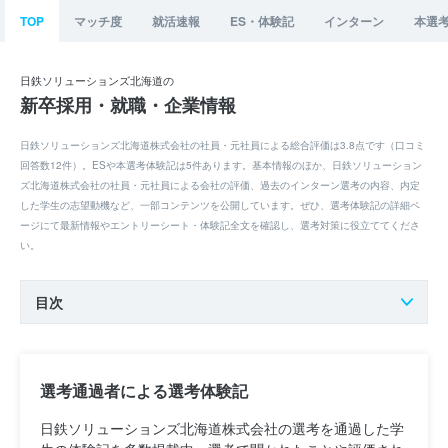
TOP
マッチ度
就活速報
ES・体験記
インターン
本選
日鉄ソリューションズ北海道の
新卒採用・就職・企業情報
日鉄ソリューションズ北海道株式会社の社員・元社員による総合評価は3.8点です（口コミ
回答数12件）。ESや本選考体験記は5件あります。基本情報のほか、日鉄ソリューション
ズ北海道株式会社の社員・元社員による会社の評価、過去のインターン選考の内容、内定
した学生の志望動機など、一部コンテンツを公開しています。ぜひ、選考体験記の詳細ペ
ージにて最新情報やエントリーシート・体験記全文を確認し、選考対策に役立ててくださ
い。
目次
選考通過者による選考体験記
日鉄ソリューションズ北海道株式会社の選考を通過した学