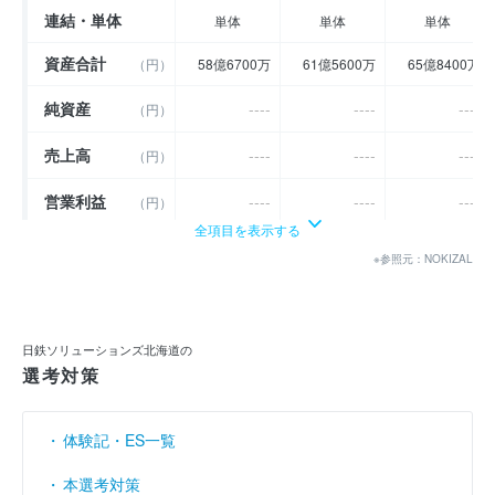
連結・単体
単体
単体
単体
資産合計
（円）
58億6700万
61億5600万
65億8400万
純資産
----
----
----
（円）
売上高
----
----
----
（円）
営業利益
----
----
----
（円）
全項目を表示する
経常利益
----
----
----
（円）
※参照元：NOKIZAL
当期純利益
（円）
4億7400万
4億9100万
5億9500万
利益余剰金
（円）
35億100万
37億5500万
41億4700万
日鉄ソリューションズ北海道の
選考対策
売上伸び率
----
----
----
（％）
営業利益率
----
----
----
（％）
体験記・ES一覧
経常利益率
----
----
----
（％）
本選考対策