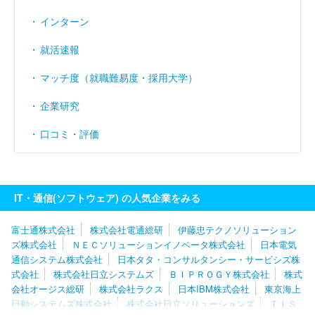
インターン
就活速報
マッチ度（就職難易度・採用大学）
企業研究
口コミ・評価
IT・通信(ソフトウェア) の人気企業をみる
富士通株式会社
株式会社電通総研
伊藤忠テクノソリューション
ズ株式会社
ＮＥＣソリューションイノベータ株式会社
日本電気
通信システム株式会社
日本タタ・コンサルタンシー・サービシズ株
式会社
株式会社日立システムズ
ＢＩＰＲＯＧＹ株式会社
株式
会社オージス総研
株式会社ラクス
日本IBM株式会社
東京海上
日動システムズ株式会社
株式会社日立ソリューションズ
ＴＩＳ