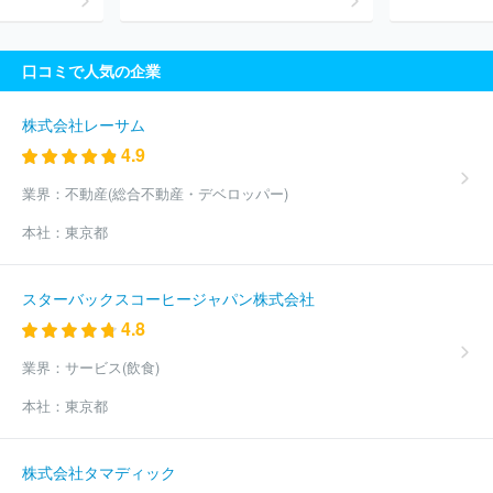
ーブシステム
株式会社システナ
ＡＪＳ株式会社
パナソニック
コネクト株式会社
株式会社ＩＤホールディングス
ネットワンシ
ステムズ株式会社
株式会社日立システムズ
第一ライフテクノク
口コミで人気の企業
ロス株式会社
株式会社ピーエスシー
ＮＥＣソリューションイノ
ベータ株式会社
株式会社電通総研
株式会社ラクス
株式会社日
立ソリューションズ・クリエイト
ＴＩＳ株式会社
Ｆマネジメン
株式会社レーサム
ト株式会社
株式会社日本総合研究所
株式会社テクノスジャパン
4.9
株式会社システムリサーチ
株式会社アイネス
ほか(10613件)
業界：
不動産(総合不動産・デベロッパー)
本社：
東京都
スターバックスコーヒージャパン株式会社
4.8
業界：
サービス(飲食)
本社：
東京都
株式会社タマディック