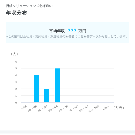
日鉄ソリューションズ北海道の
年収分布
???
平均年収
万円
※この情報は正社員・契約社員・派遣社員の回答者による回答データから算出しています。
（人）
6
5
4
3
2
1
0
~ 300
701 ~ 800
301 ~ 400
801 ~ 900
401 ~ 500
901 ~ 1000
501 ~ 600
601 ~ 700
1001 ~
（万円）