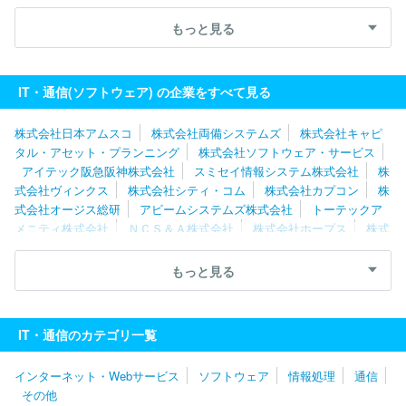
株式会社
ＳＣＳＫ株式会社
ネットワンシステムズ株式会社
キ
ヤノンＩＴソリューションズ株式会社
株式会社日本総合研究所
もっと見る
ユニアデックス株式会社
株式会社ニッセイコム
株式会社Ｃｙｇ
ａｍｅｓ
ソフトウエア情報開発株式会社
スミセイ情報システム
株式会社
株式会社ＪＳＯＬ
株式会社カプコン
株式会社テクノ
IT・通信(ソフトウェア) の企業をすべて見る
スジャパン
エフサステクノロジーズ株式会社
株式会社シーエー
シー
三菱電機ソフトウエア株式会社
株式会社構造計画研究所
株式会社日本アムスコ
株式会社両備システムズ
株式会社キャピ
タル・アセット・プランニング
株式会社ソフトウェア・サービス
アイテック阪急阪神株式会社
スミセイ情報システム株式会社
株
式会社ヴィンクス
株式会社シティ・コム
株式会社カプコン
株
式会社オージス総研
アビームシステムズ株式会社
トーテックア
メニティ株式会社
ＮＣＳ＆Ａ株式会社
株式会社ホープス
株式
会社日立産業制御ソリューションズ
株式会社エスピック
株式会
社エクサ
株式会社大塚商会
エフサステクノロジーズ株式会社
もっと見る
ソフトウエア情報開発株式会社
三菱ＵＦＪインフォメーションテ
クノロジー株式会社
キヤノンＩＴソリューションズ株式会社
日
鉄日立システムソリューションズ株式会社
株式会社日立ソリューシ
IT・通信のカテゴリ一覧
ョンズ
ＮＥＣフィールディング株式会社
株式会社Ｄｏｎｕｔｓ
株式会社Ｃｙｇａｍｅｓ
日本システム技術株式会社
パーソルビ
インターネット・Webサービス
ソフトウェア
情報処理
通信
ジネスプロセスデザイン株式会社
伊藤忠テクノソリューションズ株
その他
式会社
日本情報産業株式会社
株式会社ボードルア
株式会社ワ