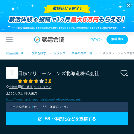
無料登録
ログイン
就活会議TOP
企業を探す
ソフトウェア業界の企業一覧
日鉄ソリューションズ北
日鉄ソリューションズ北海道株式会社
3.8
北海道
IT・通信(ソフトウェア)
300人以上1千人未満
https://www.nssol.nipponsteel.com/hokkaido/company/
口コミ投稿数（
22
件）
ES・体験記（
5
件）
ES・体験記などを投稿する