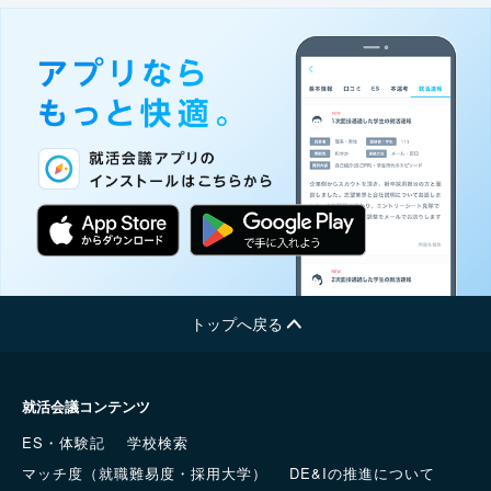
トップへ戻る
就活会議コンテンツ
ES・体験記
学校検索
マッチ度（就職難易度・採用大学）
DE&Iの推進について