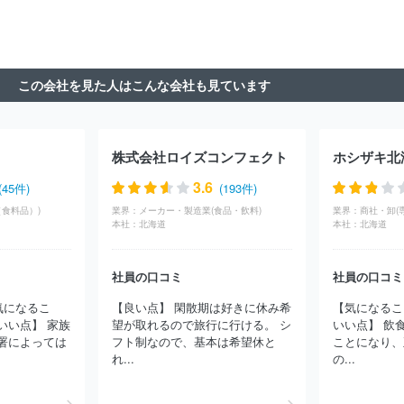
ークスアプリケーションズ
株式会社ジャステック
株式会社デジ
タルガレージ
株式会社アイ・エス・ビー
明治安田システム・テ
クノロジー株式会社
双日テックイノベーション株式会社
株式会
社フォーカスシステムズ
株式会社マーブル
株式会社ＪＳＯＬ
この会社を見た人はこんな会社も見ています
株式会社ＢＲＥＸＡ Ｔｅｃｈｎｏｌｏｇｙ
クオリカ株式会社
株式会社エル・ティー・エス
アイエックス・ナレッジ株式会社
東京海上日動システムズ株式会社
旭情報サービス株式会社
株式
会社アピリッツ
株式会社東邦システムサイエンス
ユニアデック
株式会社ロイズコンフェクト
ホシザキ北
ス株式会社
日本タタ・コンサルタンシー・サービシズ株式会社
日本IBM株式会社
株式会社構造計画研究所
株式会社ＣＩＪ
3.6
(45件)
(193件)
株式会社コア
日本電気通信システム株式会社
コムチュア株式会
食料品）)
業界：
メーカー・製造業(食品・飲料)
業界：
社
ニッセイ情報テクノロジー株式会社
株式会社ニッセイコム
本社：
北海道
本社：
北海道
株式会社セラク
富士通株式会社
株式会社ラック
株式会社テ
クノデジタル
三井情報株式会社
三菱ケミカルシステム株式会社
社員の口コミ
社員の口コミ
株式会社カヤック
ＢＩＰＲＯＧＹ株式会社
ＪＡＬデジタル株式
会社
みずほリサーチ＆テクノロジーズ株式会社
株式会社シーエ
気になるこ
【良い点】 閑散期は好きに休み希
【気になるこ
ーシー
株式会社あとらす二十一
三菱電機ソフトウエア株式会社
いい点】 家族
望が取れるので旅行に行ける。 シ
いい点】 飲
ＮＴＴインテグレーション株式会社
ＳＣＳＫ株式会社
株式会社
署によっては
フト制なので、基本は希望休と
ことになり、
クレスコ
ＮＳＷ株式会社
兼松エレクトロニクス株式会社
ＳＣ
れ...
の...
ＳＫ Ｍｉｎｏｒｉソリューションズ株式会社
株式会社ＮＳＤ
株式会社アルファシステムズ
株式会社オービック
株式会社キュ