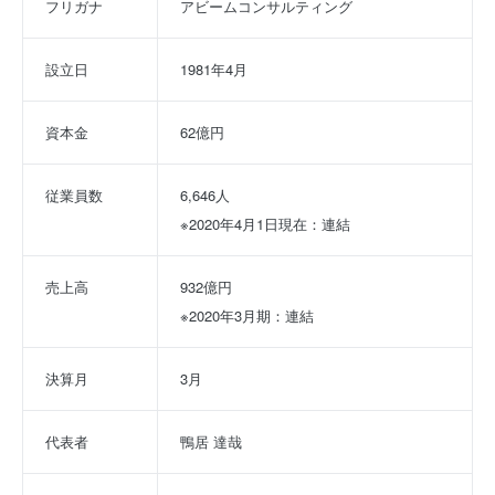
フリガナ
アビームコンサルティング
設立日
1981年4月
資本金
62億円
従業員数
6,646人
※2020年4月1日現在：連結
売上高
932億円
※2020年3月期：連結
決算月
3月
代表者
鴨居 達哉