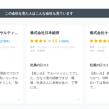
ポレイテッド
株式会社Ｌｅｇａｓｅｅｄ
株式会社ビジネスコン
サルタント
株式会社武蔵野
株式会社ＣＳ－Ｃ
株式会社ローラ
この会社を見た人はこんな会社も見ています
ンド・ベルガー
株式会社ロックフィールド
株式会社Ｉ２Ｃ
株
式会社ダイレクトマーケティンググループ
株式会社ＩＧＰＩグルー
プ
株式会社アドプランナーホールディングス
Ａ．Ｔ．カーニー
株式会社
株式会社ドリームインキュベータ
山田コンサルティン
株式会社日立コンサルティング
株式会社日本総研
株式会社キ
ググループ株式会社
ＳＢＣメディカルグループ株式会社
株式会
社スタイル・エッジ
株式会社リオ・ホールディングス
株式会社
3.5
(278件)
(126件)
ライズ・コンサルティング・グループ
株式会社フリースタイルエン
コンサル・シンクタンク(コンサルティング)
業界：
コンサル・シンクタンク(コンサルティング)
業界：
ターテイメント
株式会社カトープレジャーグループ
株式会社久
本社：
兵庫県
本社：
大阪府
原本家グループ本社
社員の口コミ
社員の口コミ
論理的でプロフ
【良い点】 アルバイトとしてでし
【良い点】 
高いコンサル
た。かなり昔の経験ですが、職
りかつ、GW
そうした「知
場・社員さんに余裕があり、丁寧
おいては長め
に仕...
で...