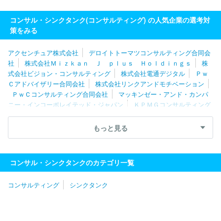
コンサル・シンクタンク(コンサルティング) の人気企業の選考対
策をみる
アクセンチュア株式会社
デロイトトーマツコンサルティング合同会
社
株式会社Ｍｉｚｋａｎ Ｊ ｐｌｕｓ Ｈｏｌｄｉｎｇｓ
株
式会社ビジョン・コンサルティング
株式会社電通デジタル
Ｐｗ
Ｃアドバイザリー合同会社
株式会社リンクアンドモチベーション
ＰｗＣコンサルティング合同会社
マッキンゼー・アンド・カンパ
ニー・インコーポレイテッド・ジャパン
ＫＰＭＧコンサルティング
株式会社
株式会社船井総合研究所
ＥＹストラテジー・アンド・
コンサルティング株式会社
ボストン・コンサルティング・グループ
もっと見る
合同会社
株式会社日本総研
ＭＥＴＡＴＥＡＭ株式会社
株式会
社リクルートマネジメントソリューションズ
合同会社デロイトトー
マツ
株式会社マネジメントソリューションズ
ＷＤＢエウレカ株
コンサル・シンクタンクのカテゴリ一覧
式会社
株式会社リブ・コンサルティング
株式会社日立コンサル
ティング
株式会社ノースサンド
ＩＮＴＬＯＯＰ株式会社
レク
コンサルティング
シンクタンク
ストホールディングス株式会社
みずほ総合研究所株式会社
ＮＯ
ＶＡホールディングス株式会社
フォーティエンスコンサルティング
株式会社
ＡＬＬ ＤＩＦＦＥＲＥＮＴ株式会社
株式会社ネクサ
スエージェント
ベイン・アンド・カンパニー・ジャパン・インコー