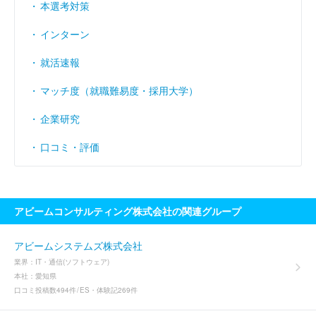
本選考対策
インターン
就活速報
マッチ度（就職難易度・採用大学）
企業研究
口コミ・評価
アビームコンサルティング株式会社の関連グループ
アビームシステムズ株式会社
業界：
IT・通信(ソフトウェア)
本社：
愛知県
口コミ投稿数
494件
ES・体験記
269件