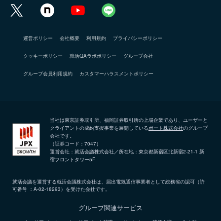
運営ポリシー
会社概要
利用規約
プライバシーポリシー
クッキーポリシー
就活QAラボポリシー
グループ会社
グループ会員利用規約
カスタマーハラスメントポリシー
当社は東京証券取引所、福岡証券取引所の上場企業であり、ユーザーと
クライアントの成約支援事業を展開している
ポート株式会社
のグループ
会社です。
（証券コード：7047）
運営会社：就活会議株式会社／所在地：東京都新宿区北新宿2-21-1 新
宿フロントタワー5F
就活会議を運営する就活会議株式会社は、届出電気通信事業者として総務省の認可（許
可番号 ：A-02-18293）を受けた会社です。