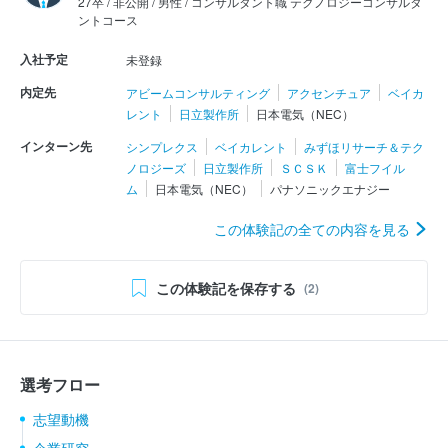
27卒 / 非公開 / 男性 / コンサルタント職 テクノロジーコンサルタ
ントコース
入社予定
未登録
内定先
アビームコンサルティング
アクセンチュア
ベイカ
レント
日立製作所
日本電気（NEC）
インターン先
シンプレクス
ベイカレント
みずほリサーチ＆テク
ノロジーズ
日立製作所
ＳＣＳＫ
富士フイル
ム
日本電気（NEC）
パナソニックエナジー
この体験記の全ての内容を見る
この体験記を保存する
(2)
選考フロー
志望動機