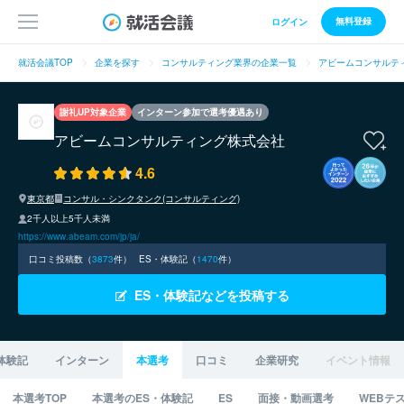
無料登録
ログイン
就活会議TOP
企業を探す
コンサルティング業界の企業一覧
アビームコンサルテ
謝礼UP対象企業
インターン参加で選考優遇あり
アビームコンサルティング株式会社
4.6
東京都
コンサル・シンクタンク(コンサルティング)
2千人以上5千人未満
https://www.abeam.com/jp/ja/
口コミ投稿数（
3873
件）
ES・体験記（
1470
件）
ES・体験記などを投稿する
体験記
インターン
本選考
口コミ
企業研究
イベント情報
本選考TOP
本選考のES・体験記
ES
面接・動画選考
WEBテ