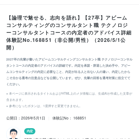
【論理で魅せる、志向を語れ】【27卒】アビーム
コンサルティングのコンサルタント職 テクノロジ
ーコンサルタントコースの内定者のアドバイス詳細
体験記No.168851（非公開/男性）（2026/5/1公
開）
2027卒の先輩が書いたアビームコンサルティングコンサルタント職 テクノロジーコンサル
タントコースの内定者のアドバイスの詳細です。内定を承諾・辞退した決め手や、アビー
ムコンサルティングの内定に必要なこと、内定が出る人と出ない人の違い、内定したから
こそ分かる選考の注意点などを公開しています。ぜひ、先輩の回答を選考対策に役立てて
ください。
※ 本ページに表示されるタイトルおよびHTML上のメタ情報には、生成AIが作成した文章が
含まれます。
※ 参考になったボタンは、1度押すと変更できません。
公開日：2026年5月1日
|
体験記No： 168851
内定