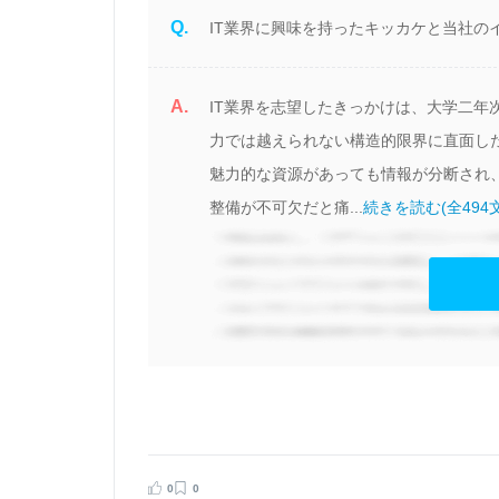
Q.
以
IT業界に興味を持ったキッカケと当社の
A.
IT業界を志望したきっかけは、大学二
T
力では越えられない構造的限界に直面し
時
魅力的な資源があっても情報が分断され
な
整備が不可欠だと痛...
続きを読む(全494
術
イ
お
、
技
、
0
0