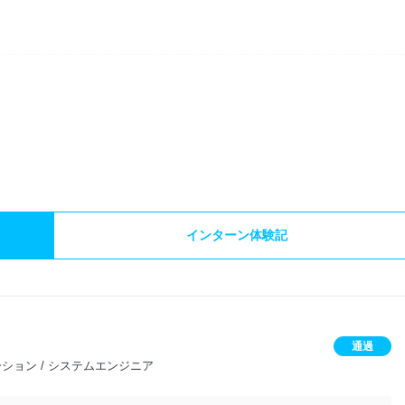
）
インターン体験記
通過
ーション / システムエンジニア