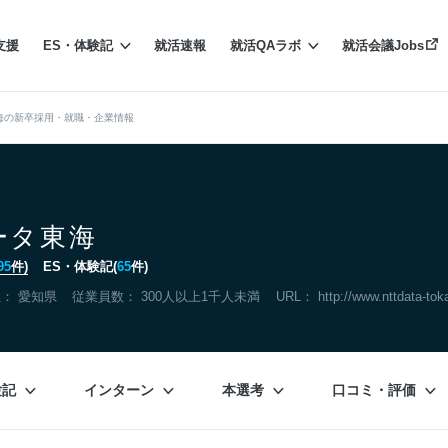
支援
ES・体験記
就活速報
就活QAラボ
就活会議Jobs
東海の新卒採用・就職・企業情報
ータ東海
95
件)
ES・体験記(
65
件)
社：
愛知県
従業員数： 300人以上1千人未満
URL：
http://www.nttdata-toka
験記
インターン
本選考
口コミ・評価