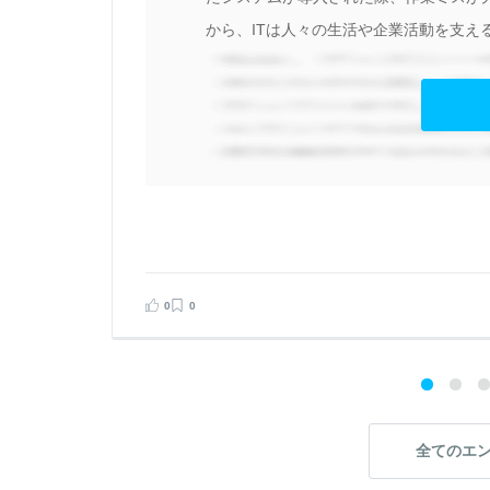
から、ITは人々の生活や企業活動を支える
見る
告する
0
0
全てのエ