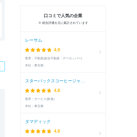
口コミで人気の企業
※ 総合評価を元に集計されています
レーサム
4.9
業界：
不動産(総合不動産・デベロッパー)
本社：
東京都
た
スターバックスコーヒージャパン
4.8
業界：
サービス(飲食)
本社：
東京都
タマディック
4.8