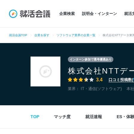
企業検索
説明会・インターン
就活
就活会議TOP
企業を探す
ソフトウェア業界の企業一覧
株式会社NTTデータ
インターン参加で選考優遇あり
株式会社NTTデ
3.4
口コミ投稿数(
業界：
IT・通信(ソフトウェア)
本
TOP
マッチ度
就活速報
ES・体