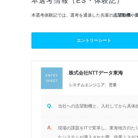
本選考情報（ES・体験記）
本選考体験記では、選考を通過した先輩の
志望動機
や
エントリーシート
株式会社NTTデータ東海
過
システムエンジニア、営業
Q.
当社への志望動機と、入社してから具体
A.
現場の課題をITで変革し、東海地方のた
たシステムが導入された際、作業ミスが