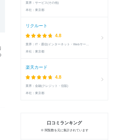
業界：
サービス(その他)
本社：
東京都
リクルート
4.8
業界：
IT・通信(インターネット・Webサービス)
倍
本社：
東京都
の
楽天カード
4.8
業界：
金融(クレジット・信販)
本社：
東京都
口コミランキング
※ 閲覧数を元に集計されています