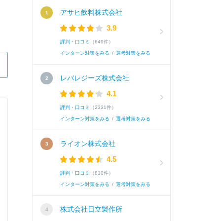
アサヒ飲料株式会社
3.9
評判・口コミ
（649件）
インターン対策をみる
/
選考対策をみる
レバレジーズ株式会社
4.1
評判・口コミ
（2331件）
株式会社NTTデータ東海
インターン対策をみる
/
選考対策をみる
システムエンジニア
ライオン株式会社
4.5
Q.
当社への志望動機と、入社してから具体的に携
評判・口コミ
（810件）
ん）。（100文字以上500文字以下）
インターン対策をみる
/
選考対策をみる
株式会社日立製作所
A.
貴社を志望するのは、ITという手段を通じて、