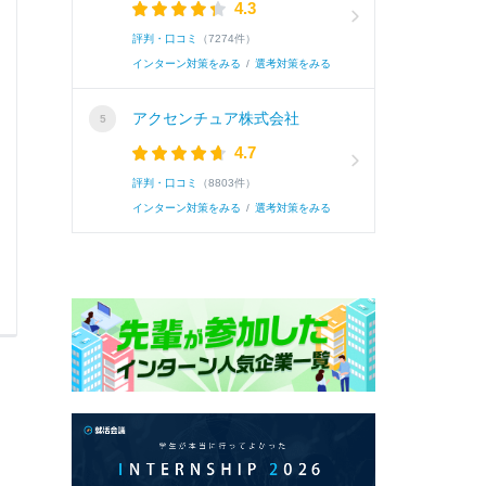
4.3
考えているからです。私は周囲の支えによって
評判・口コミ
（7274件）
る」という思いを大切にしてきました。ITは直接
インターン対策をみる
/
選考対策をみる
アクセンチュア株式会社
続き
4.7
評判・口コミ
（8803件）
インターン対策をみる
/
選考対策をみる
0
0