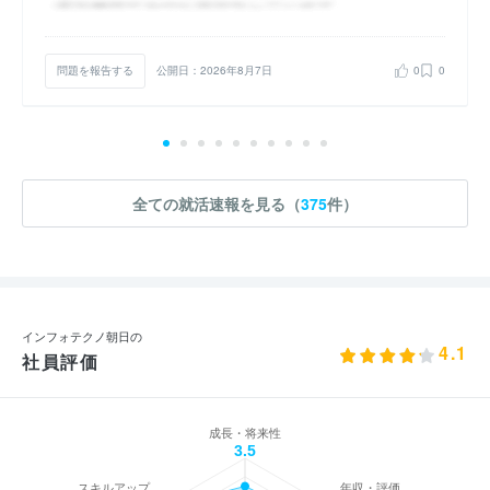
問題を報告する
公開日：2026年8月7日
0
0
全ての就活速報を見る（
375
件）
インフォテクノ朝日の
4.1
社員評価
成長・将来性
3.5
スキルアップ
年収・評価