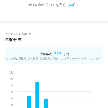
全ての学生口コミを見る（
33
件）
インフォテクノ朝日の
年収分布
???
平均年収
万円
※この情報は正社員・契約社員・派遣社員の回答者による回答データから算出しています。
（人）
100
80
60
40
20