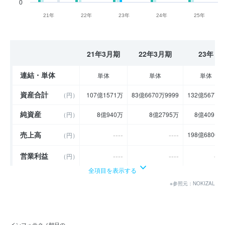
0
21年
22年
23年
24年
25年
21年3月期
22年3月期
23年
連結・単体
単体
単体
単体
資産合計
（円）
107億1571万
83億6670万9999
132億5677万
純資産
（円）
8億940万
8億2795万
8億4091万
売上高
----
----
198億6800万
（円）
営業利益
----
----
----
（円）
全項目を表示する
経常利益
----
----
----
（円）
※参照元：NOKIZAL
当期純利益
----
----
1854万
（円）
利益余剰金
----
----
7億5940万
（円）
インフォテクノ朝日の