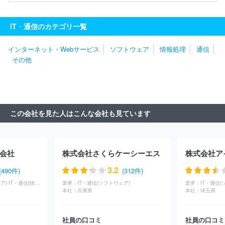
クノロジー株式会社
キヤノンＩＴソリューションズ株式会社
日
鉄日立システムソリューションズ株式会社
株式会社日立ソリューシ
IT・通信のカテゴリ一覧
ョンズ
ＮＥＣフィールディング株式会社
株式会社Ｄｏｎｕｔｓ
株式会社Ｃｙｇａｍｅｓ
日本システム技術株式会社
パーソルビ
インターネット・Webサービス
ソフトウェア
情報処理
通信
ジネスプロセスデザイン株式会社
伊藤忠テクノソリューションズ株
その他
式会社
日本情報産業株式会社
株式会社ボードルア
株式会社ワ
ークスアプリケーションズ
株式会社ジャステック
株式会社デジ
タルガレージ
株式会社アイ・エス・ビー
明治安田システム・テ
クノロジー株式会社
双日テックイノベーション株式会社
株式会
社フォーカスシステムズ
株式会社マーブル
株式会社ＪＳＯＬ
この会社を見た人はこんな会社も見ています
株式会社ＢＲＥＸＡ Ｔｅｃｈｎｏｌｏｇｙ
クオリカ株式会社
株式会社エル・ティー・エス
アイエックス・ナレッジ株式会社
東京海上日動システムズ株式会社
旭情報サービス株式会社
株式
会社アピリッツ
株式会社東邦システムサイエンス
ユニアデック
会社
株式会社さくらケーシーエス
株式会社ア
ス株式会社
日本タタ・コンサルタンシー・サービシズ株式会社
日本IBM株式会社
株式会社構造計画研究所
株式会社ＣＩＪ
3.2
(490件)
(312件)
株式会社コア
日本電気通信システム株式会社
コムチュア株式会
IT・通信(ソフトウェア) IT・通信(情報処理) 商社・卸(専門商社（建築・建材）)
業界：
IT・通信(ソフトウェア)
業界：
IT・通信(
社
ニッセイ情報テクノロジー株式会社
株式会社ニッセイコム
本社：
兵庫県
本社：
埼玉県
株式会社セラク
富士通株式会社
株式会社ラック
株式会社テ
クノデジタル
三井情報株式会社
三菱ケミカルシステム株式会社
社員の口コミ
社員の口コミ
株式会社カヤック
ＢＩＰＲＯＧＹ株式会社
ＪＡＬデジタル株式