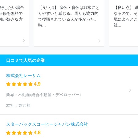
会社
みずほリサーチ＆テクノロジーズ株式会社
株式会社シーエ
取得したい場合
【良い点】 産休・育休は非常にと
【良い点】 
ーシー
株式会社あとらす二十一
三菱電機ソフトウエア株式会社
研修を無料で
りやすいと感じる。周りも協力的
なるので、そ
ＮＴＴインテグレーション株式会社
ＳＣＳＫ株式会社
株式会社
強が好きな方
で復職されている人が多かった。
境によるとこ
クレスコ
ＮＳＷ株式会社
兼松エレクトロニクス株式会社
ＳＣ
時...
社...
ＳＫ Ｍｉｎｏｒｉソリューションズ株式会社
株式会社ＮＳＤ
株式会社アルファシステムズ
株式会社オービック
株式会社キュ
ーブシステム
株式会社システナ
ＡＪＳ株式会社
パナソニック
コネクト株式会社
株式会社ＩＤホールディングス
ネットワンシ
ステムズ株式会社
株式会社日立システムズ
第一ライフテクノク
口コミで人気の企業
ロス株式会社
株式会社ピーエスシー
ＮＥＣソリューションイノ
ベータ株式会社
株式会社電通総研
株式会社ラクス
株式会社日
立ソリューションズ・クリエイト
ＴＩＳ株式会社
Ｆマネジメン
株式会社レーサム
ト株式会社
株式会社日本総合研究所
株式会社テクノスジャパン
4.9
株式会社システムリサーチ
株式会社アイネス
ほか(10610件)
業界：
不動産(総合不動産・デベロッパー)
本社：
東京都
スターバックスコーヒージャパン株式会社
4.8