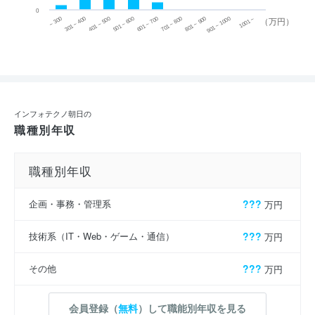
0
~ 300
701 ~ 800
301 ~ 400
801 ~ 900
401 ~ 500
901 ~ 1000
501 ~ 600
601 ~ 700
1001 ~
（万円）
インフォテクノ朝日の
職種別年収
職種別年収
企画・事務・管理系
???
万円
技術系（IT・Web・ゲーム・通信）
???
万円
その他
???
万円
会員登録（
無料
）して職能別年収を見る