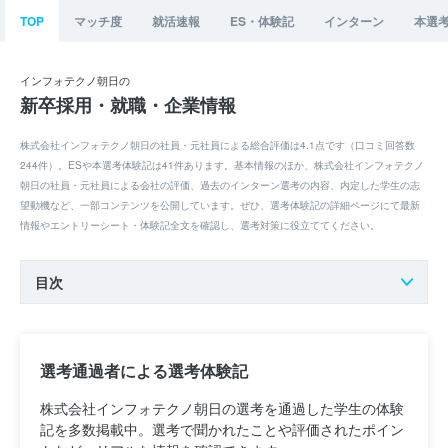
TOP
マッチ度
就活速報
ES・体験記
インターン
本選
インフォテクノ朝日の
新卒採用・就職・企業情報
株式会社インフォテクノ朝日の社員・元社員による総合評価は4.1点です（口コミ回答数
244件）。ESや本選考体験記は41件あります。基本情報のほか、株式会社インフォテクノ
朝日の社員・元社員による会社の評価、過去のインターン選考の内容、内定した学生の志
望動機など、一部コンテンツを公開しています。ぜひ、選考体験記の詳細ページにて最新
情報やエントリーシート・体験記全文を確認し、選考対策に役立ててください。
目次
選考通過者による選考体験記
株式会社インフォテクノ朝日の選考を通過した学生の体験
記を多数掲載中。選考で聞かれたことや評価されたポイン