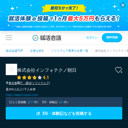
無料登録
ログイン
就活会議TOP
企業を探す
ソフトウェア業界の企業一覧
株式会社インフォテクノ
株式会社インフォテクノ朝日
4.1
東京都
IT・通信(ソフトウェア)
300人以上1千人未満
https://www.it-asahi.com/
口コミ投稿数（
277
件）
ES・体験記（
41
件）
ES・体験記などを投稿する