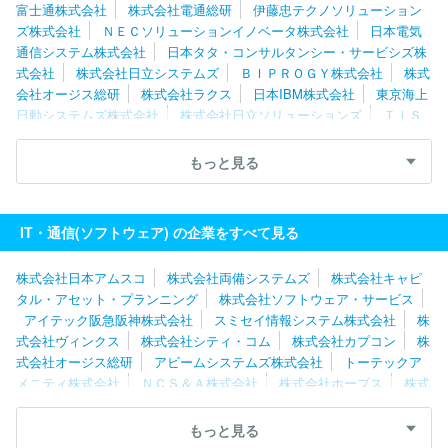
富士通株式会社
株式会社電通総研
伊藤忠テクノソリューション
ズ株式会社
ＮＥＣソリューションイノベータ株式会社
日本電気
通信システム株式会社
日本タタ・コンサルタンシー・サービシズ株
式会社
株式会社日立システムズ
ＢＩＰＲＯＧＹ株式会社
株式
会社オージス総研
株式会社ラクス
日本IBM株式会社
東京海上
日動システムズ株式会社
株式会社日立ソリューションズ
ＴＩＳ
株式会社
ＳＣＳＫ株式会社
ネットワンシステムズ株式会社
キ
ヤノンＩＴソリューションズ株式会社
株式会社日本総合研究所
もっと見る
ユニアデックス株式会社
株式会社ニッセイコム
株式会社Ｃｙｇ
ａｍｅｓ
ソフトウエア情報開発株式会社
スミセイ情報システム
株式会社
株式会社ＪＳＯＬ
株式会社カプコン
株式会社テクノ
IT・通信(ソフトウェア) の企業をすべて見る
スジャパン
エフサステクノロジーズ株式会社
株式会社シーエー
シー
三菱電機ソフトウエア株式会社
株式会社構造計画研究所
株式会社日本アムスコ
株式会社両備システムズ
株式会社キャピ
タル・アセット・プランニング
株式会社ソフトウェア・サービス
アイテック阪急阪神株式会社
スミセイ情報システム株式会社
株
式会社ヴィンクス
株式会社シティ・コム
株式会社カプコン
株
式会社オージス総研
アビームシステムズ株式会社
トーテックア
メニティ株式会社
ＮＣＳ＆Ａ株式会社
株式会社ホープス
株式
会社日立産業制御ソリューションズ
株式会社エスピック
株式会
社エクサ
株式会社大塚商会
エフサステクノロジーズ株式会社
もっと見る
ソフトウエア情報開発株式会社
三菱ＵＦＪインフォメーションテ