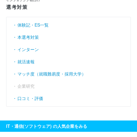
選考対策
売上伸び率
----
----
----
（％）
営業利益率
----
----
----
（％）
体験記・ES一覧
経常利益率
----
----
----
（％）
本選考対策
インターン
就活速報
マッチ度（就職難易度・採用大学）
企業研究
口コミ・評価
IT・通信(ソフトウェア) の人気企業をみる