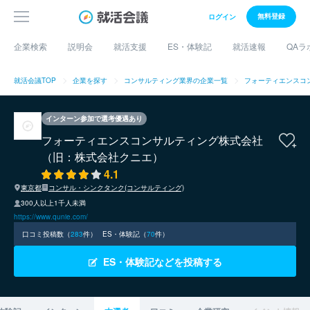
無料登録
ログイン
企業検索
説明会
就活支援
ES・体験記
就活速報
QAラ
就活会議TOP
企業を探す
コンサルティング業界の企業一覧
フォーティエンスコ
インターン参加で選考優遇あり
フォーティエンスコンサルティング株式会社
（旧：株式会社クニエ）
4.1
東京都
コンサル・シンクタンク(コンサルティング)
300人以上1千人未満
https://www.qunie.com/
口コミ投稿数（
283
件）
ES・体験記（
70
件）
ES・体験記などを投稿する