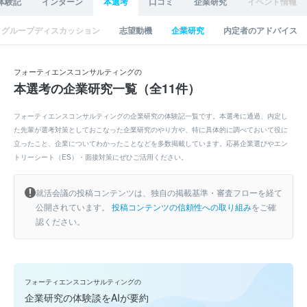
体験記
インターン
本選考
口コミ
企業研究
イベント情報
グループディスカッション
志望動機
企業研究
内定者のアドバイス
フォーティエンスコンサルティングの
本選考の企業研究一覧（全11件）
フォーティエンスコンサルティングの企業研究の体験記一覧です。本選考に通過、内定し
た先輩が選考対策としておこなった企業研究のやり方や、特に具体的に調べておいて役に
立ったこと、企業についてわかったことなどを多数掲載しています。応募企業選びやエン
トリーシート（ES）・面接対策にぜひご活用ください。
就活会議の投稿コンテンツは、独自の掲載基準・審査フローを経て
公開されています。
投稿コンテンツの信頼性への取り組み
をご確
認ください。
フォーティエンスコンサルティングの
企業研究の体験談をAIが要約