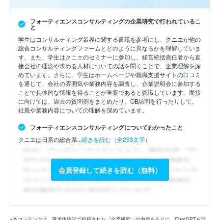
フォーティエンスコンサルティングの企業研究で行われているこ
と
学生はコンサルティング業界に関する書籍を参考にし、クニエが他の
総合コンサルティングファームとどのように異なるかを理解していま
す。また、学生はクニエのセミナーに参加し、経営統括責任者から直
接会社の理念や求める人材についての話を聞くことで、企業理解を深
めています。さらに、学生はホームページや就職支援サイトの口コミ
を通じて、会社の雰囲気や業務内容を調査し、企業説明会に参加する
ことで具体的な情報を得ることが重要であると認識しています。面接
に向けては、過去の質問例をまとめたり、OB訪問を行ったりして、
社風や業務内容についての理解を深めています。
フォーティエンスコンサルティングについてわかったこと
クニエは日系の総合系...
続きを読む（全253文字）
会員登録して続きを読む（無料）
※本コンテンツは、選考体験記で投稿された「企業研究」の内容をもとに、ChatGPTを活