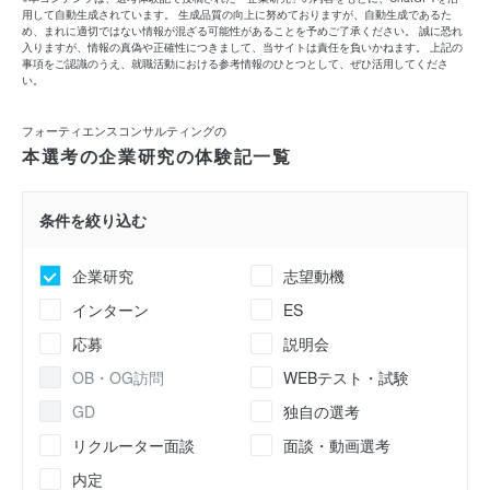
用して自動生成されています。 生成品質の向上に努めておりますが、自動生成であるた
め、まれに適切ではない情報が混ざる可能性があることを予めご了承ください。 誠に恐れ
入りますが、情報の真偽や正確性につきまして、当サイトは責任を負いかねます。 上記の
事項をご認識のうえ、就職活動における参考情報のひとつとして、ぜひ活用してくださ
い。
フォーティエンスコンサルティングの
本選考の企業研究の体験記一覧
条件を絞り込む
企業研究
志望動機
インターン
ES
応募
説明会
OB・OG訪問
WEBテスト・試験
GD
独自の選考
リクルーター面談
面談・動画選考
内定