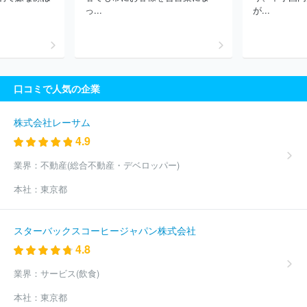
社ＩＤＡＪ
デロイトトーマツコンサルティング合同会社
株式会
っ...
が...
社エスパシオコンサルタント
株式会社マークアイ
株式会社スタ
イル・エッジ
ＥＹストラテジー・アンド・コンサルティング株式会
社
株式会社日本能率協会コンサルティング
株式会社日立コンサ
ルティング
株式会社サイエンスクラフト
株式会社ＰＬＥＴＥＣ
Ｈ
株式会社インフォネクスト
株式会社レスメッド
株式会社ガ
口コミで人気の企業
ネット
株式会社クォーターズ
株式会社人材研究所
日本ビルダ
ーズ株式会社
株式会社ライフホールディングス
株式会社Ｌｅｇ
ａｓｅｅｄ
ケアシステム株式会社
株式会社ライズ・コンサルテ
株式会社レーサム
ィング・グループ
株式会社リノヴェ
株式会社日本ＩＴソリュー
4.9
ションズ
株式会社プラグマ
ディスカバリーズ株式会社
株式会
社Ｈ＆Ｎホールディングス
日本コンサルタンツ株式会社
株式会
業界：
不動産(総合不動産・デベロッパー)
社ＪＰコンサルタンツ
株式会社ビジョンゲート
株式会社Ｆａｂ
本社：
東京都
ｅｒ Ｃｏｍｐａｎｙ
ＭＭＤＬａｂｏ株式会社
株式会社ＨＲイ
ンキュベータ
株式会社ティーズブレイン
ほか(2372件)
スターバックスコーヒージャパン株式会社
4.8
業界：
サービス(飲食)
本社：
東京都