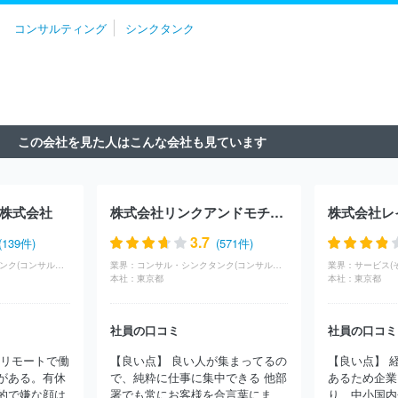
社はなまる分割会社
Ｒセキュリティ株式会社
アビームコンサル
ズ・コンサルティング・グループ
株式会社フリースタイルエンター
コンサルティング
シンクタンク
ティング株式会社
株式会社ミナックス
ＡＬＬ ＤＩＦＦＥＲＥ
テイメント
株式会社カトープレジャーグループ
株式会社久原本
ＮＴ株式会社
ウィッツェル株式会社
ＰｗＣアドバイザリー合同
家グループ本社
会社
株式会社リクルートマネジメントソリューションズ
株式会
社インターライフメディア
株式会社システムフロンティア
Ｆｕ
ｔｕｒｅＲａｙｓ株式会社
栄光ホールディングス株式会社
ＩＰ
Ｇデクストラ・ジャパン株式会社
フロンティア・マネジメント株式
この会社を見た人はこんな会社も見ています
会社
アクセンチュア株式会社
株式会社エッジ・インターナショ
ナル
株式会社カトープレジャーグループ
アイ・エス・エス株式
会社
東急ファイナンスアンドアカウンティング株式会社
株式会
社Ｊ・Ｇｒｉｐ
ボストン・コンサルティング・グループ合同会社
株式会社
株式会社リンクアンドモチベーション
Ｓｐａｒｋｌｉｎｇ Ｌｉｂｅｒｔｙ株式会社
電気技術開発株式
会社
株式会社ロックフィールド
ＦＰサービス株式会社
ＮＯＶ
3.7
(139件)
(571件)
Ａホールディングス株式会社
山田ビジネスコンサルティング株式会
コンサル・シンクタンク(コンサルティング)
業界：
コンサル・シンクタンク(コンサルティング)
業界：
サービス(
社
アイテック株式会社
株式会社ビジネスコンサルタント
山田
本社：
東京都
本社：
東京都
コンサルティンググループ株式会社
株式会社Ｉ２Ｃ
エクスプロ
ーラーコンサルティング株式会社
株式会社メディカルアドバンス
社員の口コミ
社員の口コミ
株式会社大林デザインパートナーズ
ＭＥＴＡＴＥＡＭ株式会社
ファーストヴィレッジ株式会社
みずほ総合研究所株式会社
株式
ルリモートで働
【良い点】 良い人が集まってるの
【良い点】 
会社ＮＩコンサルティング
ＷＤＢエウレカ株式会社
株式会社ソ
がある。有休
で、純粋に仕事に集中できる 他部
あるため企業
リマチ技研
一般社団法人日本能率協会
株式会社女将塾
株式会
的で嫌な顔は
署でも常にお客様を合言葉にま
り、中小国内