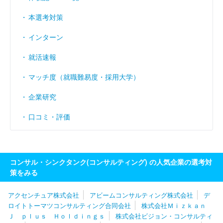
ES（エントリーシート）(2024/12/25公開)
本選考対策
【社会貢献と専門性の融合】2024卒フォーティエン
インターン
スコンサルティング株式会社コンサルタント職の通過
ES（エントリーシート）(2023/11/28公開)
就活速報
【共感と専門性で貢献】2024卒フォーティエンスコ
マッチ度（就職難易度・採用大学）
ンサルティング株式会社コンサルタント職の通過
ES（エントリーシート）(2023/7/11公開)
企業研究
口コミ・評価
【専門性と貢献心】2023卒フォーティエンスコンサ
ルティング株式会社コンサルタント職の通過ES（エ
ントリーシート）(2022/6/17公開)
【影響力と情熱、一流へ】2023卒フォーティエンス
コンサル・シンクタンク(コンサルティング) の人気企業の選考対
コンサルティング株式会社コンサルタント職の通過
策をみる
ES（エントリーシート）(2022/6/13公開)
アクセンチュア株式会社
アビームコンサルティング株式会社
デ
【環境と経済を変革】2023卒フォーティエンスコン
ロイトトーマツコンサルティング合同会社
株式会社Ｍｉｚｋａｎ
サルティング株式会社アナリストの通過ES（エント
Ｊ ｐｌｕｓ Ｈｏｌｄｉｎｇｓ
株式会社ビジョン・コンサルティ