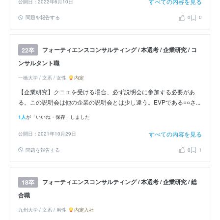
すべての内容を見る
公開日：2022年6月10日
問題を報告する
0
0
フォーティエンスコンサルティング / 本選考 / 企業研究 / コ
22卒
ンサルタント職
一橋大学 / 文系 / 女性
内定
【企業研究】クニエを受ける場合、必ず説明会に参加する必要があ
る。この説明会は他の企業の説明会とは少し違う。EVPである○○さ...
1人
が「いいね・保存」しました
すべての内容を見る
公開日：2021年10月29日
問題を報告する
0
1
フォーティエンスコンサルティング / 本選考 / 企業研究 / 総
18卒
合職
九州大学 / 文系 / 男性
内定入社