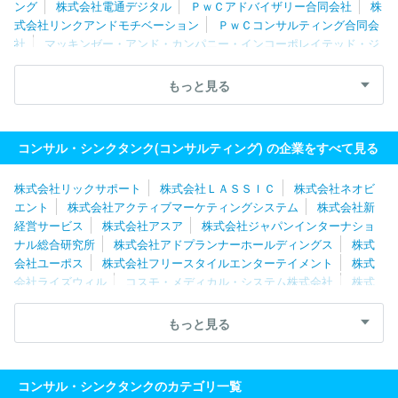
リーシート）(2022/4/12公開)
ング
株式会社電通デジタル
ＰｗＣアドバイザリー合同会社
株
式会社リンクアンドモチベーション
ＰｗＣコンサルティング合同会
社
マッキンゼー・アンド・カンパニー・インコーポレイテッド・ジ
【経験と成長が力】2022卒フォーティエンスコンサ
ャパン
ＫＰＭＧコンサルティング株式会社
株式会社船井総合研
ルティング株式会社コンサルタント職の通過ES（エ
究所
ＥＹストラテジー・アンド・コンサルティング株式会社
ボ
ントリーシート）(2021/8/2公開)
もっと見る
ストン・コンサルティング・グループ合同会社
株式会社日本総研
ＭＥＴＡＴＥＡＭ株式会社
株式会社リクルートマネジメントソリ
【挑戦と成長の舞台】2021卒フォーティエンスコン
ューションズ
合同会社デロイトトーマツ
株式会社マネジメント
サルティング株式会社コンサルタント職の通過
コンサル・シンクタンク(コンサルティング) の企業をすべて見る
ソリューションズ
ＷＤＢエウレカ株式会社
株式会社リブ・コン
ES（エントリーシート）(2020/6/10公開)
サルティング
株式会社日立コンサルティング
株式会社ノースサ
株式会社リックサポート
株式会社ＬＡＳＳＩＣ
株式会社ネオビ
ンド
ＩＮＴＬＯＯＰ株式会社
レクストホールディングス株式会
【挑戦と成長の喜びを共に】2018卒フォーティエン
エント
株式会社アクティブマーケティングシステム
株式会社新
社
みずほ総合研究所株式会社
ＮＯＶＡホールディングス株式会
スコンサルティング株式会社コンサルタント職の通過
経営サービス
株式会社アスア
株式会社ジャパンインターナショ
社
ＡＬＬ ＤＩＦＦＥＲＥＮＴ株式会社
株式会社ネクサスエー
ES（エントリーシート）(2017/9/15公開)
ナル総合研究所
株式会社アドプランナーホールディングス
株式
ジェント
ベイン・アンド・カンパニー・ジャパン・インコーポレイ
会社ユーポス
株式会社フリースタイルエンターテイメント
株式
テッド
株式会社Ｌｅｇａｓｅｅｄ
株式会社ビジネスコンサルタ
会社ライズウィル
コスモ・メディカル・システム株式会社
株式
ント
株式会社武蔵野
株式会社ＣＳ－Ｃ
株式会社ローランド・
会社船井総合研究所
株式会社船井総研サプライチェーンコンサルテ
ベルガー
株式会社ロックフィールド
株式会社Ｉ２Ｃ
株式会社
ィング
株式会社ソフテス
株式会社大西
株式会社クラーク総
もっと見る
ダイレクトマーケティンググループ
株式会社ＩＧＰＩグループ
研
株式会社遊楽
有限会社ＧＳプランニング
ＲＥＸＴ Ｈｏｌ
株式会社アドプランナーホールディングス
Ａ．Ｔ．カーニー株式
ｄｉｎｇｓ株式会社
株式会社シップ
株式会社リンクアンドモチ
会社
株式会社ドリームインキュベータ
山田コンサルティンググ
ベーション
株式会社武蔵野
ｊ．ｕｎｉｏｎ株式会社
株式会社
ループ株式会社
ＳＢＣメディカルグループ株式会社
株式会社ス
コンサル・シンクタンクのカテゴリ一覧
ブラヴィッシモ
三菱電機ビジネスエキスパート株式会社
株式会
タイル・エッジ
株式会社リオ・ホールディングス
株式会社ライ