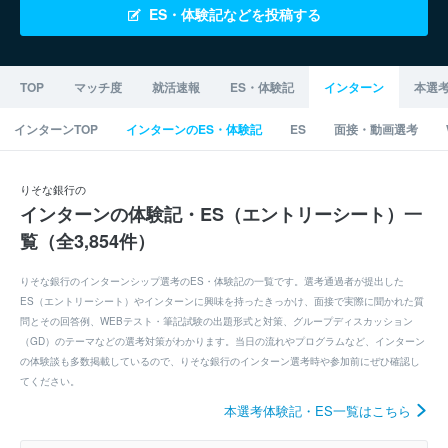
ES・体験記などを投稿する
TOP
マッチ度
就活速報
ES・体験記
インターン
本選
インターンTOP
インターンのES・体験記
ES
面接・動画選考
りそな銀行の
インターンの体験記・ES（エントリーシート）一
覧（全3,854件）
りそな銀行のインターンシップ選考のES・体験記の一覧です。選考通過者が提出した
ES（エントリーシート）やインターンに興味を持ったきっかけ、面接で実際に聞かれた質
問とその回答例、WEBテスト・筆記試験の出題形式と対策、グループディスカッション
（GD）のテーマなどの選考対策がわかります。当日の流れやプログラムなど、インターン
の体験談も多数掲載しているので、りそな銀行のインターン選考時や参加前にぜひ確認し
てください。
本選考体験記・ES一覧はこちら