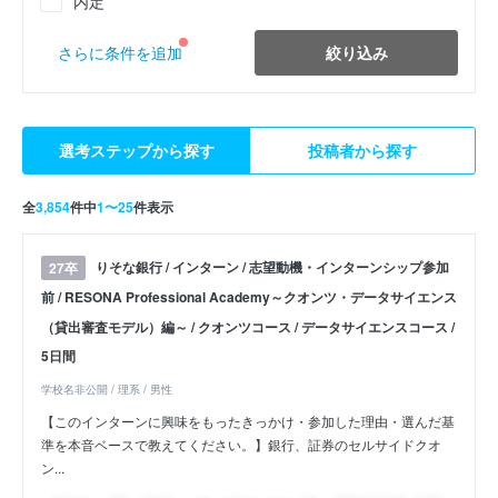
内定
絞り込み
さらに条件を追加
選考ステップから探す
投稿者から探す
全
3,854
件中
1〜25
件表示
りそな銀行 / インターン / 志望動機・インターンシップ参加
27卒
前 / RESONA Professional Academy～クオンツ・データサイエンス
（貸出審査モデル）編～ / クオンツコース / データサイエンスコース /
5日間
学校名非公開 / 理系 / 男性
【このインターンに興味をもったきっかけ・参加した理由・選んだ基
準を本音ベースで教えてください。】銀行、証券のセルサイドクオ
ン...