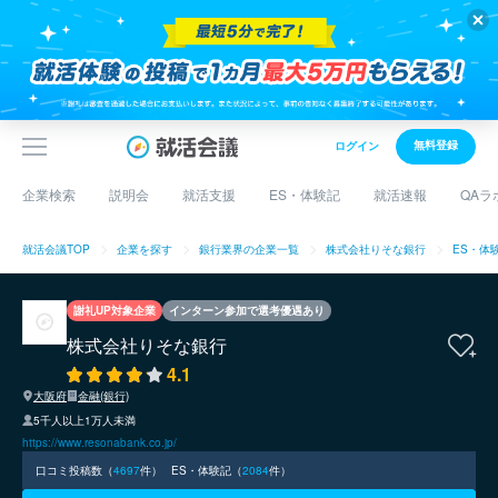
無料登録
ログイン
企業検索
説明会
就活支援
ES・体験記
就活速報
QAラ
就活会議TOP
企業を探す
銀行業界の企業一覧
株式会社りそな銀行
ES・体
謝礼UP対象企業
インターン参加で選考優遇あり
株式会社りそな銀行
4.1
大阪府
金融(銀行)
5千人以上1万人未満
https://www.resonabank.co.jp/
口コミ投稿数（
4697
件）
ES・体験記（
2084
件）