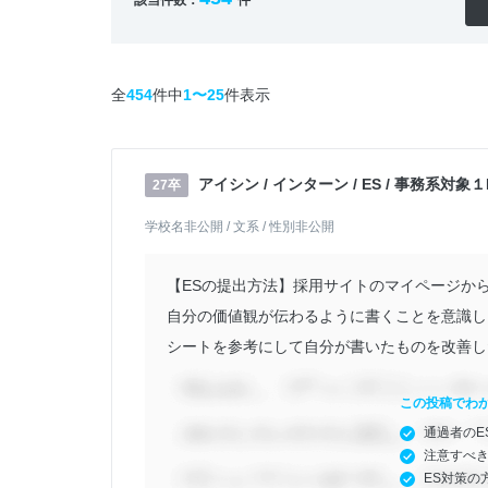
全
454
件中
1〜25
件表示
アイシン / インターン / ES / 事務系対
27卒
学校名非公開 / 文系 / 性別非公開
【ESの提出方法】採用サイトのマイページから
自分の価値観が伝わるように書くことを意識し
シートを参考にして自分が書いたものを改善した
この投稿でわ
通過者のE
注意すべ
ES対策の