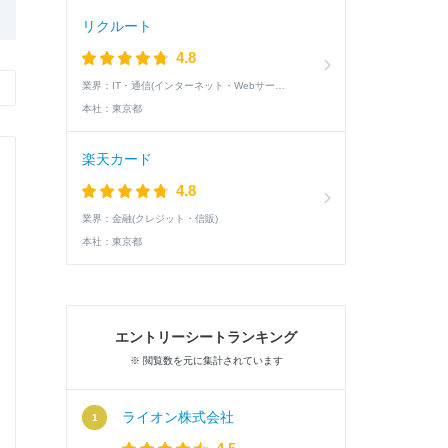
リクルート
4.8
›
業界：
IT・通信(インターネット・Webサービス)
本社：
東京都
楽天カード
4.8
業界：
金融(クレジット・信販)
本社：
東京都
エントリーシートランキング
※ 閲覧数を元に集計されています
ライオン株式会社