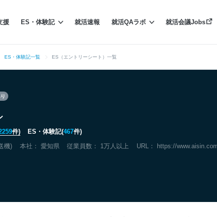
支援
ES・体験記
就活速報
就活QAラボ
就活会議Jobs
ES・体験記一覧
ES（エントリーシート）一覧
あり
ン
2259
件)
ES・体験記(
467
件)
送機)
本社：
愛知県
従業員数： 1万人以上
URL：
https://www.aisin.com