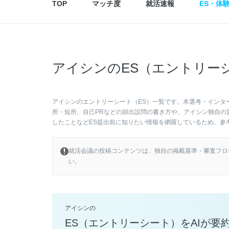
TOP
マッチ度
就活速報
ES・体
アイシンのES（エントリー
アイシンのエントリーシート（ES）一覧です。本選考・インタ
所・短所、自己PRなどの頻出設問の書き方や、アイシン独自の
したことなどES提出前に知りたい情報を網羅しているため、参
就活会議の投稿コンテンツは、独自の掲載基準・審査フロ
い。
アイシンの
ES（エントリーシート）をAIが要