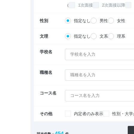
（
1次面接
2次面接以降
性別
指定なし
男性
女性
文理
指定なし
文系
理系
学校名
学校名を入力
職種名
職種名を入力
コース名
コース名を入力
その他
内定者のみ表示
性別・大学
454
該当件数：
件