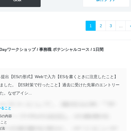
1
2
3
…
象１Dayワークショップ / 事務職 ポテンシャルコース / 1日間
提出【ESの形式】Webで入力【ESを書くときに注意したこと】
ました。【ES対策で行ったこと】過去に受けた先輩のエントリー
。なぜアイシ...
かること
Sの内容
きこと
方法