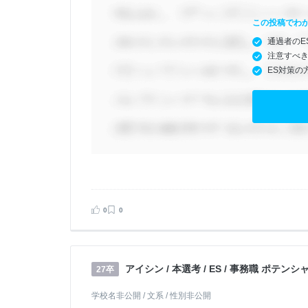
この投稿でわ
通過者のE
注意すべ
ES対策の
0
0
アイシン / 本選考 / ES / 事務職 ポテン
27卒
学校名非公開 / 文系 / 性別非公開