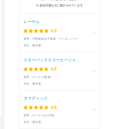
※ 総合評価を元に集計されています
レーサム
4.9
業界：
不動産(総合不動産・デベロッパー)
本社：
東京都
スターバックスコーヒージャパン
4.8
業界：
サービス(飲食)
本社：
東京都
タマディック
4.8
業界：
サービス(その他)
本社：
東京都