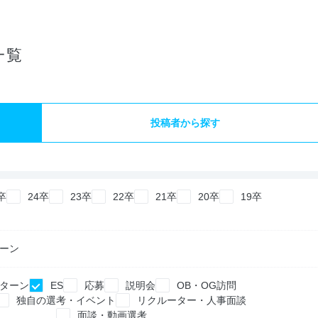
一覧
投稿者から探す
卒
24卒
23卒
22卒
21卒
20卒
19卒
ーン
ターン
ES
応募
説明会
OB・OG訪問
独自の選考・イベント
リクルーター・人事面談
面談・動画選考