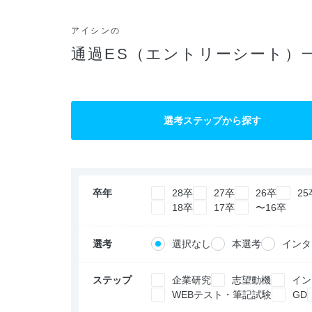
アイシンの
通過ES（エントリーシート）
選考ステップから探す
卒年
28卒
27卒
26卒
25
18卒
17卒
〜16卒
選考
選択なし
本選考
インタ
ステップ
企業研究
志望動機
イン
WEBテスト・筆記試験
GD