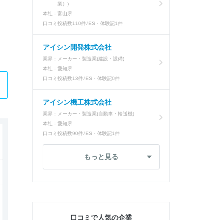
業）)
本社：
富山県
口コミ投稿数
110件
ES・体験記
1件
アイシン開発株式会社
業界：
メーカー・製造業(建設・設備)
本社：
愛知県
口コミ投稿数
13件
ES・体験記
0件
アイシン機工株式会社
業界：
メーカー・製造業(自動車・輸送機)
本社：
愛知県
口コミ投稿数
90件
ES・体験記
1件
もっと見る
口コミで人気の企業