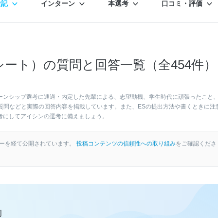
験記
インターン
本選考
口コミ・評価
シート）の質問と回答一覧（全454件）
ーンシップ選考に通過・内定した先輩による、志望動機、学生時代に頑張ったこと
質問などと実際の回答内容を掲載しています。また、ESの提出方法や書くときに注
考にしてアイシンの選考に備えましょう。
ーを経て公開されています。
投稿コンテンツの信頼性への取り組み
をご確認くださ
約