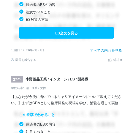
通過者のESの内容
注意すべきこと
ES対策の方法
ES全文を見る
すべての内容を見る
公開日：2026年7月21日
問題を報告する
0
0
小野薬品工業 / インターン / ES / 開発職
27卒
学校名非公開 / 理系 / 女性
【あなたが今後に描いているキャリアイメージについて教えてくださ
い。】まずはCRAとして臨床開発の現場を学び、治験を通して実務...
この投稿でわかること
通過者のESの内容
注意すべきこと