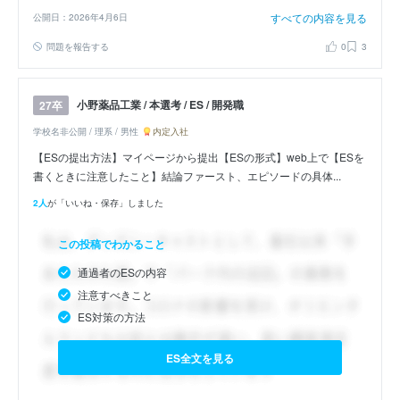
すべての内容を見る
公開日：2026年4月6日
問題を報告する
0
3
小野薬品工業 / 本選考 / ES / 開発職
27卒
学校名非公開 / 理系 / 男性
内定入社
【ESの提出方法】マイページから提出【ESの形式】web上で【ESを
書くときに注意したこと】結論ファースト、エピソードの具体...
2人
が「いいね・保存」しました
この投稿でわかること
通過者のESの内容
注意すべきこと
ES対策の方法
ES全文を見る