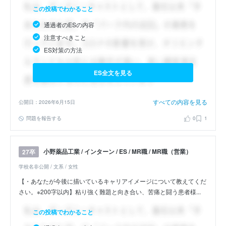
この投稿でわかること
通過者のESの内容
注意すべきこと
ES対策の方法
ES全文を見る
すべての内容を見る
公開日：2026年6月15日
問題を報告する
0
1
小野薬品工業 / インターン / ES / MR職 / MR職（営業）
27卒
学校名非公開 / 文系 / 女性
【・あなたが今後に描いているキャリアイメージについて教えてくだ
さい。※200字以内】粘り強く難題と向き合い、苦痛と闘う患者様...
この投稿でわかること