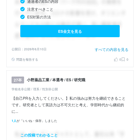
通過者のESの内容
注意すべきこと
ES対策の方法
ES全文を見る
すべての内容を見る
公開日：2026年6月10日
問題を報告する
0
0
小野薬品工業 / 本選考 / ES / 研究職
27卒
学校名非公開 / 理系 / 性別非公開
【自己PRを入力してください。】私の強みは努力を継続できること
です。研究者として英語力は不可欠だと考え、学部時代から継続的
に...
1人
が「いいね・保存」しました
この投稿でわかること