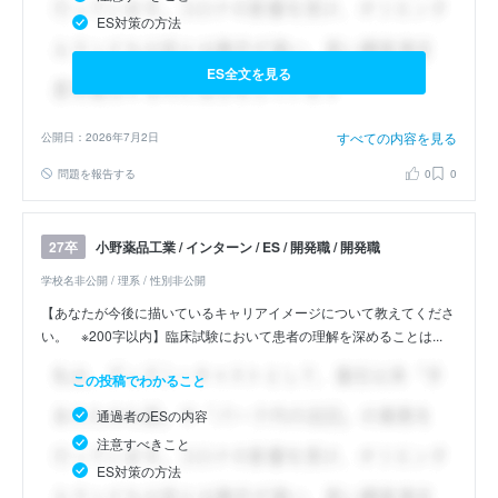
ES対策の方法
ES全文を見る
すべての内容を見る
公開日：2026年7月2日
問題を報告する
0
0
小野薬品工業 / インターン / ES / 開発職 / 開発職
27卒
学校名非公開 / 理系 / 性別非公開
【あなたが今後に描いているキャリアイメージについて教えてくださ
い。 ※200字以内】臨床試験において患者の理解を深めることは...
この投稿でわかること
通過者のESの内容
注意すべきこと
ES対策の方法