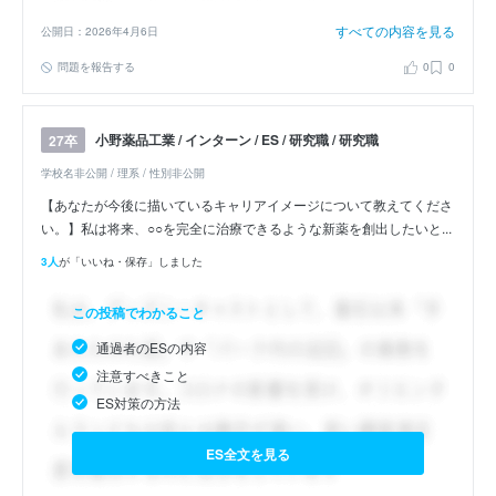
すべての内容を見る
公開日：2026年4月6日
問題を報告する
0
0
小野薬品工業 / インターン / ES / 研究職 / 研究職
27卒
学校名非公開 / 理系 / 性別非公開
【あなたが今後に描いているキャリアイメージについて教えてくださ
い。】私は将来、○○を完全に治療できるような新薬を創出したいと...
3人
が「いいね・保存」しました
この投稿でわかること
通過者のESの内容
注意すべきこと
ES対策の方法
ES全文を見る