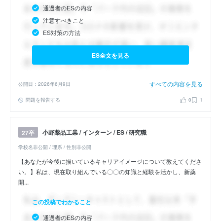
通過者のESの内容
注意すべきこと
ES対策の方法
ES全文を見る
すべての内容を見る
公開日：2026年6月9日
問題を報告する
0
1
小野薬品工業 / インターン / ES / 研究職
27卒
学校名非公開 / 理系 / 性別非公開
【あなたが今後に描いているキャリアイメージについて教えてくださ
い。】私は、現在取り組んでいる〇〇の知識と経験を活かし、新薬
開...
この投稿でわかること
通過者のESの内容