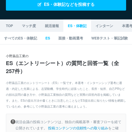
ES・体験記などを投稿する
TOP
マッチ度
就活速報
ES・体験記
インターン
本選
すべてのES・体験記
ES
面接・動画選考
WEBテスト・筆記試験
小野薬品工業の
ES（エントリーシート）の質問と回答一覧（全
257件）
小野薬品工業のエントリーシート（ES）一覧です。本選考・インターンシップ選考に通
過・内定した先輩による、志望動機、学生時代に頑張ったこと、長所・短所、自己PRなど
の頻出設問の書き方や、小野薬品工業独自の質問などと実際の回答内容を掲載していま
す。また、ESの提出方法や書くときに注意したことなどES提出前に知りたい情報を網羅し
ているため、参考にして小野薬品工業の選考に備えましょう。
就活会議の投稿コンテンツは、独自の掲載基準・審査フローを経て
公開されています。
投稿コンテンツの信頼性への取り組み
をご確