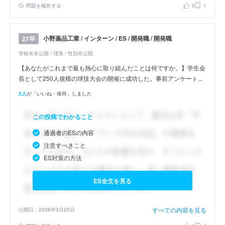
問題を報告する
0
1
小野薬品工業 / インターン / ES / 開発職 / 開発職
27卒
学校名非公開 / 理系 / 性別非公開
【あなたがこれまで最も熱心に取り組んだことは何ですか。】学生会
長として250人規模の球技大会の開催に成功した。事前アンケート...
2人
が「いいね・保存」しました
この投稿でわかること
通過者のESの内容
注意すべきこと
ES対策の方法
ES全文を見る
すべての内容を見る
公開日：2026年3月23日