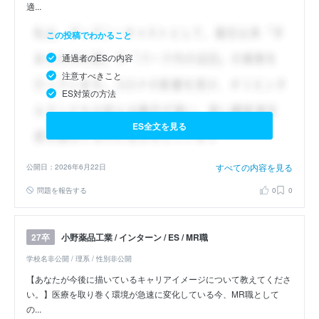
適...
この投稿でわかること
通過者のESの内容
注意すべきこと
ES対策の方法
ES全文を見る
すべての内容を見る
公開日：2026年6月22日
問題を報告する
0
0
小野薬品工業 / インターン / ES / MR職
27卒
学校名非公開 / 理系 / 性別非公開
【あなたが今後に描いているキャリアイメージについて教えてくださ
い。】医療を取り巻く環境が急速に変化している今、MR職として
の...