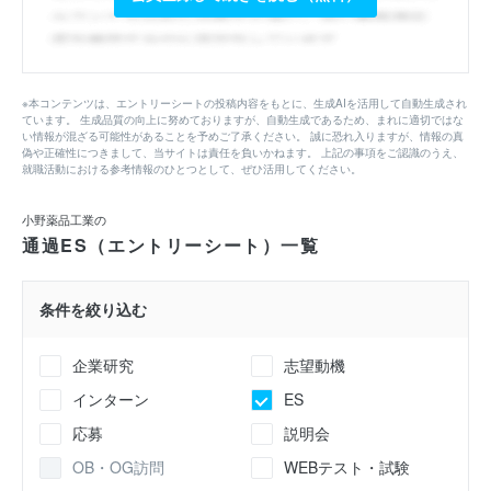
※本コンテンツは、エントリーシートの投稿内容をもとに、生成AIを活用して自動生成され
ています。 生成品質の向上に努めておりますが、自動生成であるため、まれに適切ではな
い情報が混ざる可能性があることを予めご了承ください。 誠に恐れ入りますが、情報の真
偽や正確性につきまして、当サイトは責任を負いかねます。 上記の事項をご認識のうえ、
就職活動における参考情報のひとつとして、ぜひ活用してください。
小野薬品工業の
通過ES（エントリーシート）一覧
条件を絞り込む
企業研究
志望動機
インターン
ES
応募
説明会
OB・OG訪問
WEBテスト・試験