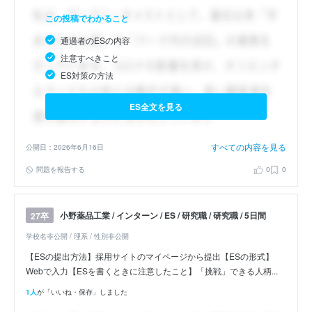
この投稿でわかること
通過者のESの内容
注意すべきこと
ES対策の方法
ES全文を見る
すべての内容を見る
公開日：2026年6月16日
問題を報告する
0
0
小野薬品工業 / インターン / ES / 研究職 / 研究職 / 5日間
27卒
学校名非公開 / 理系 / 性別非公開
【ESの提出方法】採用サイトのマイページから提出【ESの形式】
Webで入力【ESを書くときに注意したこと】「挑戦」できる人柄...
1人
が「いいね・保存」しました