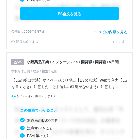
ES全文を見る
すべての内容を見る
公開日：2026年5月7日
問題を報告する
0
0
小野薬品工業 / インターン / ES / 開発職 / 開発職 / 5日間
27卒
学校名非公開 / 理系 / 性別非公開
【ESの提出方法】マイページより提出【ESの形式】Webで入力【ES
を書くときに注意したこと】論理の破綻がないように注意しま...
4人
が「いいね・保存」しました
この投稿でわかること
通過者のESの内容
注意すべきこと
ES対策の方法