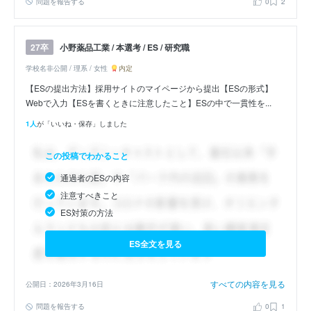
問題を報告する
0
2
小野薬品工業 / 本選考 / ES / 研究職
27卒
学校名非公開 / 理系 / 女性
内定
【ESの提出方法】採用サイトのマイページから提出【ESの形式】
Webで入力【ESを書くときに注意したこと】ESの中で一貫性を...
1人
が「いいね・保存」しました
この投稿でわかること
通過者のESの内容
注意すべきこと
ES対策の方法
ES全文を見る
すべての内容を見る
公開日：2026年3月16日
問題を報告する
0
1