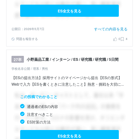
ES全文を見る
すべての内容を見る
公開日：2026年5月7日
問題を報告する
0
4
小野薬品工業 / インターン / ES / 研究職 / 研究職 / 5日間
27卒
学校名非公開 / 理系 / 男性
【ESの提出方法】採用サイトのマイページから提出【ESの形式】
Webで入力【ESを書くときに注意したこと】熱意・挑戦を大切に...
この投稿でわかること
通過者のESの内容
注意すべきこと
ES対策の方法
ES全文を見る