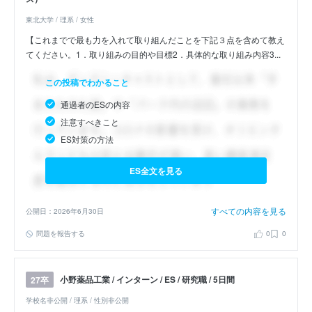
東北大学 / 理系 / 女性
【これまでで最も力を入れて取り組んだことを下記３点を含めて教え
てください。1．取り組みの目的や目標2．具体的な取り組み内容3...
この投稿でわかること
通過者のESの内容
注意すべきこと
ES対策の方法
ES全文を見る
すべての内容を見る
公開日：2026年6月30日
問題を報告する
0
0
小野薬品工業 / インターン / ES / 研究職 / 5日間
27卒
学校名非公開 / 理系 / 性別非公開