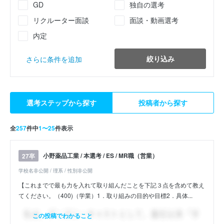
GD
独自の選考
リクルーター面談
面談・動画選考
内定
絞り込み
さらに条件を追加
選考ステップから探す
投稿者から探す
全
257
件中
1〜25
件表示
小野薬品工業 / 本選考 / ES / MR職（営業）
27卒
学校名非公開 / 理系 / 性別非公開
【これまでで最も力を入れて取り組んだことを下記３点を含めて教え
てください。（400)（学業）1．取り組みの目的や目標2．具体...
この投稿でわかること