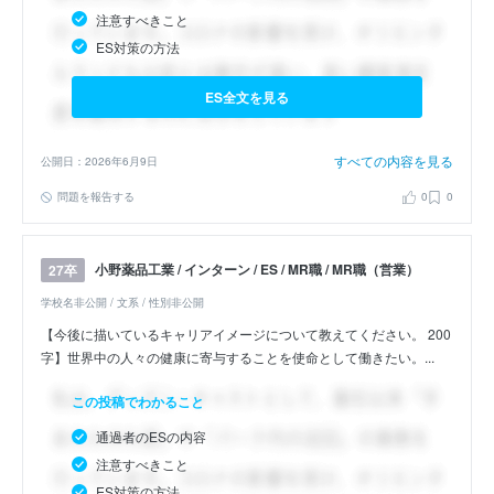
注意すべきこと
ES対策の方法
ES全文を見る
すべての内容を見る
公開日：2026年6月9日
問題を報告する
0
0
小野薬品工業 / インターン / ES / MR職 / MR職（営業）
27卒
学校名非公開 / 文系 / 性別非公開
【今後に描いているキャリアイメージについて教えてください。 200
字】世界中の人々の健康に寄与することを使命として働きたい。...
この投稿でわかること
通過者のESの内容
注意すべきこと
ES対策の方法