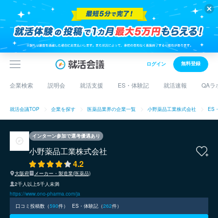
無料登録
ログイン
企業検索
説明会
就活支援
ES・体験記
就活速報
QAラ
就活会議TOP
企業を探す
医薬品業界の企業一覧
小野薬品工業株式会社
ES
インターン参加で選考優遇あり
小野薬品工業株式会社
4.2
大阪府
メーカー・製造業(医薬品)
2千人以上5千人未満
https://www.ono-pharma.com/ja
口コミ投稿数（
590
件）
ES・体験記（
262
件）