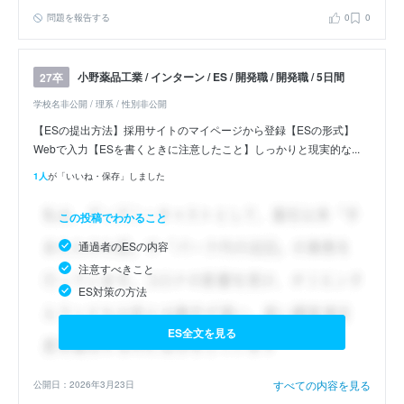
問題を報告する
0
0
小野薬品工業 / インターン / ES / 開発職 / 開発職 / 5日間
27卒
学校名非公開 / 理系 / 性別非公開
【ESの提出方法】採用サイトのマイページから登録【ESの形式】
Webで入力【ESを書くときに注意したこと】しっかりと現実的な...
1人
が「いいね・保存」しました
この投稿でわかること
通過者のESの内容
注意すべきこと
ES対策の方法
ES全文を見る
すべての内容を見る
公開日：2026年3月23日