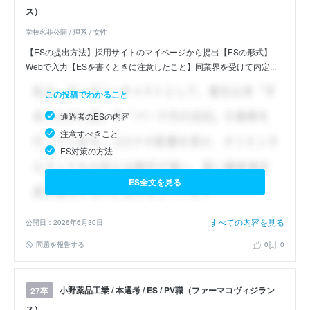
ス）
学校名非公開 / 理系 / 女性
【ESの提出方法】採用サイトのマイページから提出【ESの形式】
Webで入力【ESを書くときに注意したこと】同業界を受けて内定...
この投稿でわかること
通過者のESの内容
注意すべきこと
ES対策の方法
ES全文を見る
すべての内容を見る
公開日：2026年6月30日
問題を報告する
0
0
小野薬品工業 / 本選考 / ES / PV職（ファーマコヴィジラン
27卒
ス）