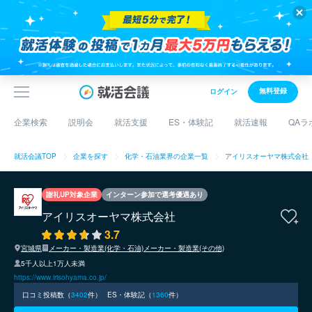
無料登録
ログイン
企業検索
説明会
就活支援
ES・体験記
就活速報
QAラ
就活会議TOP
企業を探す
化学・石油業界の企業一覧
アイリスオーヤマ株式会社
謝礼UP対象企業
インターン参加で選考優遇あり
アイリスオーヤマ株式会社
3.7
宮城県
メーカー・製造業(化学・石油)
メーカー・製造業(その他)
5千人以上1万人未満
https://www.irisohyama.co.jp/
口コミ投稿数（
3402
件）
ES・体験記（
1360
件）