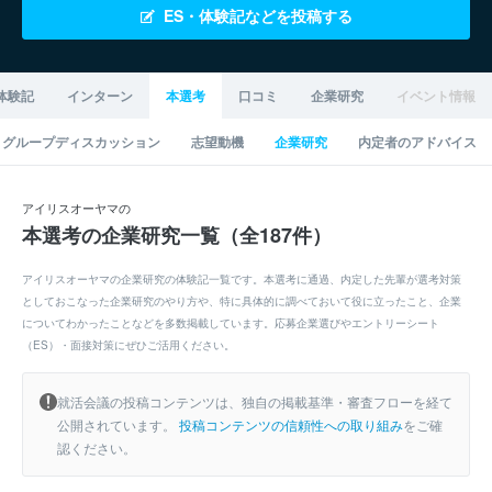
ES・体験記などを投稿する
体験記
インターン
本選考
口コミ
企業研究
イベント情報
グループディスカッション
志望動機
企業研究
内定者のアドバイス
アイリスオーヤマの
本選考の企業研究一覧（全187件）
アイリスオーヤマの企業研究の体験記一覧です。本選考に通過、内定した先輩が選考対策
としておこなった企業研究のやり方や、特に具体的に調べておいて役に立ったこと、企業
についてわかったことなどを多数掲載しています。応募企業選びやエントリーシート
（ES）・面接対策にぜひご活用ください。
就活会議の投稿コンテンツは、独自の掲載基準・審査フローを経て
公開されています。
投稿コンテンツの信頼性への取り組み
をご確
認ください。