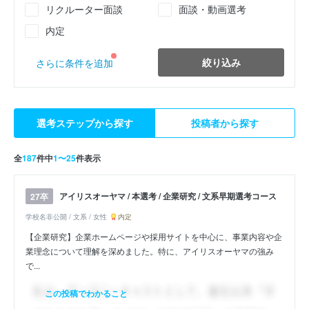
リクルーター面談
面談・動画選考
内定
絞り込み
さらに条件を追加
選考ステップから探す
投稿者から探す
全
187
件中
1〜25
件表示
アイリスオーヤマ / 本選考 / 企業研究 / 文系早期選考コース
27卒
学校名非公開 / 文系 / 女性
内定
【企業研究】企業ホームページや採用サイトを中心に、事業内容や企
業理念について理解を深めました。特に、アイリスオーヤマの強み
で...
この投稿でわかること