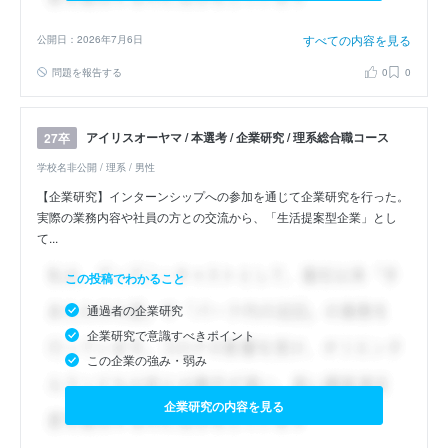
すべての内容を見る
公開日：2026年7月6日
問題を報告する
0
0
アイリスオーヤマ / 本選考 / 企業研究 / 理系総合職コース
27卒
学校名非公開 / 理系 / 男性
【企業研究】インターンシップへの参加を通じて企業研究を行った。
実際の業務内容や社員の方との交流から、「生活提案型企業」とし
て...
この投稿でわかること
通過者の企業研究
企業研究で意識すべきポイント
この企業の強み・弱み
企業研究の内容を見る