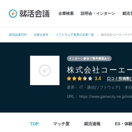
企業検索
説明会・インターン
就活
就活会議TOP
企業を探す
ソフトウェア業界の企業一覧
株式会社コーエーテク
インターン参加で選考優遇あり
株式会社コーエ
3.4
口コミ投稿数(
業界：
IT・通信(ソフトウェア)
本
URL：
https://www.gamecity.ne.jp/ind
TOP
マッチ度
就活速報
ES・体