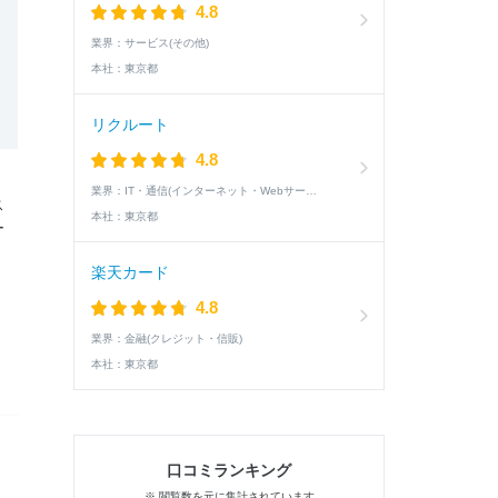
4.8
業界：
サービス(その他)
本社：
東京都
リクルート
4.8
業界：
IT・通信(インターネット・Webサービス)
ス
本社：
東京都
ー
楽天カード
4.8
業界：
金融(クレジット・信販)
本社：
東京都
口コミランキング
※ 閲覧数を元に集計されています