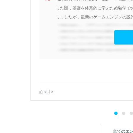
ー
した際，基礎を体系的に学ぶため独学で
い
しましたが，最新のゲームエンジンの設計
見る
告する
0
2
全てのエ