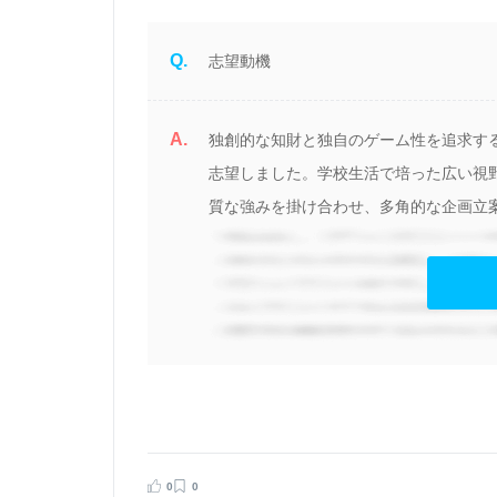
Q.
志望動機
A.
学
独創的な知財と独自のゲーム性を追求す
志望しました。学校生活で培った広い視
事
質な強みを掛け合わせ、多角的な企画立案
応
見る
告する
0
0