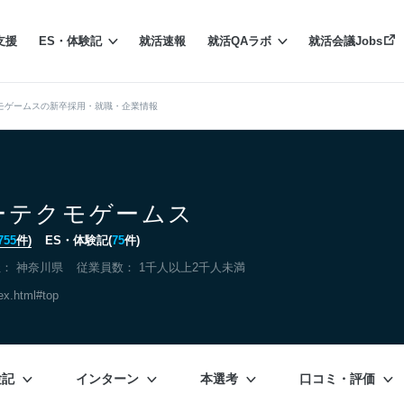
支援
ES・体験記
就活速報
就活QAラボ
就活会議Jobs
モゲームスの新卒採用・就職・企業情報
ーテクモゲームス
755
件)
ES・体験記(
75
件)
社：
神奈川県
従業員数： 1千人以上2千人未満
ex.html#top
験記
インターン
本選考
口コミ・評価