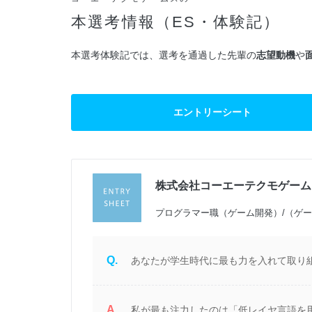
本選考情報（ES・体験記）
本選考体験記では、選考を通過した先輩の
志望動機
や
エントリーシート
株式会社コーエーテクモゲーム
過
プログラマー職（ゲーム開発）/（ゲ
Q.
あなたが学生時代に最も力を入れて取り組
A.
シ
私が最も注力したのは「低レイヤ言語を