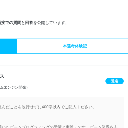
面接での質問と回答
を公開しています。
本選考体験記
ス
通過
ームエンジン開発）
んだことを改行せずに400字以内でご記入ください。
用いたゲームプログラミングの学習と実践」です．ゲーム業界を志