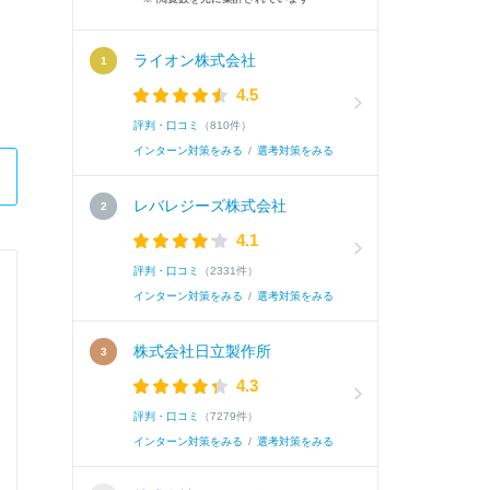
ライオン株式会社
4.5
評判・口コミ
（810件）
インターン対策をみる
/
選考対策をみる
レバレジーズ株式会社
4.1
評判・口コミ
（2331件）
株式会社コーエーテクモゲームス
インターン対策をみる
/
選考対策をみる
プランナー職（ゲーム開発）
株式会社日立製作所
4.3
Q.
あなたが学生時代に最も力を入れて取り組んだこ
評判・口コミ
（7279件）
インターン対策をみる
/
選考対策をみる
A.
◯◯サークルの設立・運営です。◯◯という共