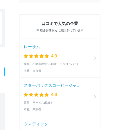
口コミで人気の企業
※ 総合評価を元に集計されています
レーサム
4.9
業界：
不動産(総合不動産・デベロッパー)
本社：
東京都
た
スターバックスコーヒージャパン
4.8
業界：
サービス(飲食)
本社：
東京都
タマディック