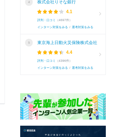
株式会社りそな銀行
たいと考えました。主な活動は、◯◯です。◯
4.1
まれました。一方で、主催者を固定しない仕組みに
評判・口コミ
（4697件）
インターン対策をみる
/
選考対策をみる
続き
東京海上日動火災保険株式会社
4.4
評判・口コミ
（4396件）
インターン対策をみる
/
選考対策をみる
0
0