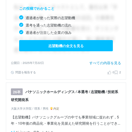
この投稿でわかること
通過者が使った実際の志望動機
選考を通った志望動機の流れ
通過者が注目した企業の強み
志望動機の全文を見る
すべての内容を見る
公開日：2025年7月22日
問題を報告する
0
2
パナソニックホールディングス / 本選考 / 志望動機 / 技術系
26卒
研究開発系
大阪大学大学院 / 理系 / 男性
内定
【志望動機】パナソニックグループの中でも事業領域に捉われず，5
年・10年後の商品化・事業化を見据えた研究開発を行うことができ...
1人
が「いいね・保存」しました