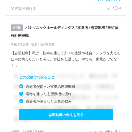
問題を報告する
0
0
パナソニックホールディングス / 本選考 / 志望動機 / 技術系
27卒
設計開発職
学校名非公開 / 理系 / 性別非公開
【志望動機】私は、技術を通して人々の生活や社会インフラを支える
仕事に携わりたいと考え、貴社を志望した。中でも、家電だけでな
く...
この投稿でわかること
通過者が使った実際の志望動機
選考を通った志望動機の流れ
通過者が注目した企業の強み
志望動機の全文を見る
すべての内容を見る
公開日：2026年6月30日