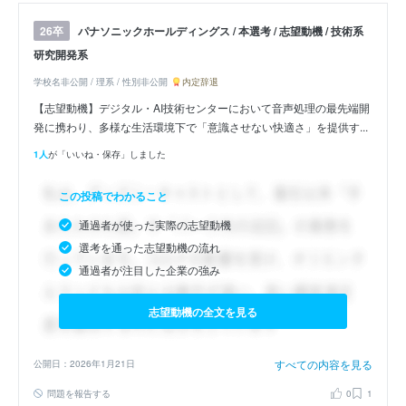
パナソニックホールディングス / 本選考 / 志望動機 / 技術系
26卒
研究開発系
学校名非公開 / 理系 / 性別非公開
内定辞退
【志望動機】デジタル・AI技術センターにおいて音声処理の最先端開
発に携わり、多様な生活環境下で「意識させない快適さ」を提供す...
1人
が「いいね・保存」しました
この投稿でわかること
通過者が使った実際の志望動機
選考を通った志望動機の流れ
通過者が注目した企業の強み
志望動機の全文を見る
すべての内容を見る
公開日：2026年1月21日
問題を報告する
0
1