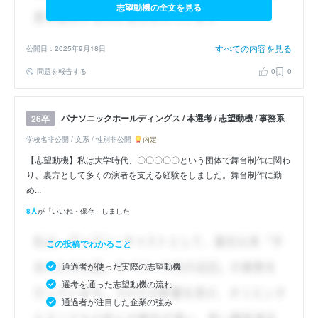
志望動機の全文を見る
すべての内容を見る
公開日：2025年9月18日
問題を報告する
0
0
パナソニックホールディングス / 本選考 / 志望動機 / 事務系
26卒
学校名非公開 / 文系 / 性別非公開
内定
【志望動機】私は大学時代、〇〇〇〇〇という団体で舞台制作に関わ
り、裏方として多くの演者を支える経験をしました。舞台制作に勤
め...
8人
が「いいね・保存」しました
この投稿でわかること
通過者が使った実際の志望動機
選考を通った志望動機の流れ
通過者が注目した企業の強み