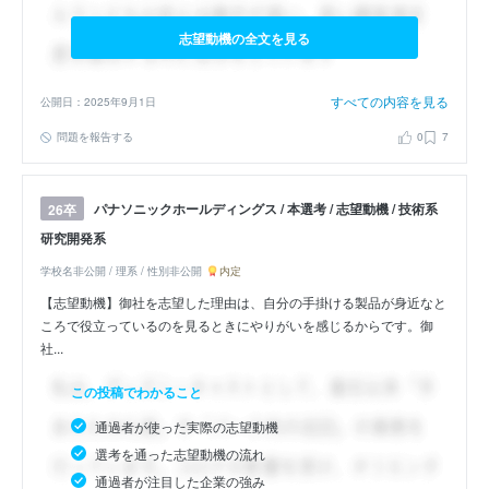
志望動機の全文を見る
すべての内容を見る
公開日：2025年9月1日
問題を報告する
0
7
パナソニックホールディングス / 本選考 / 志望動機 / 技術系
26卒
研究開発系
学校名非公開 / 理系 / 性別非公開
内定
【志望動機】御社を志望した理由は、自分の手掛ける製品が身近なと
ころで役立っているのを見るときにやりがいを感じるからです。御
社...
この投稿でわかること
通過者が使った実際の志望動機
選考を通った志望動機の流れ
通過者が注目した企業の強み