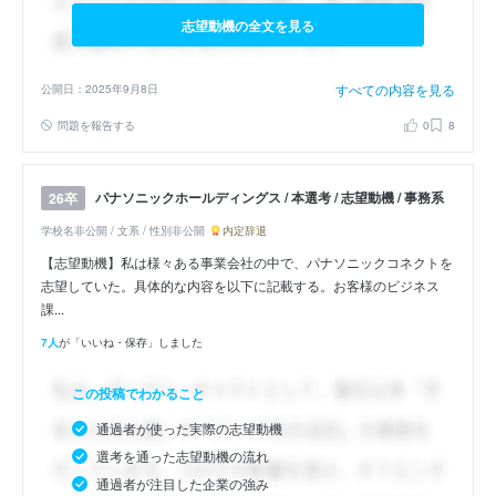
志望動機の全文を見る
すべての内容を見る
公開日：2025年9月8日
問題を報告する
0
8
パナソニックホールディングス / 本選考 / 志望動機 / 事務系
26卒
学校名非公開 / 文系 / 性別非公開
内定辞退
【志望動機】私は様々ある事業会社の中で、パナソニックコネクトを
志望していた。具体的な内容を以下に記載する。お客様のビジネス
課...
7人
が「いいね・保存」しました
この投稿でわかること
通過者が使った実際の志望動機
選考を通った志望動機の流れ
通過者が注目した企業の強み