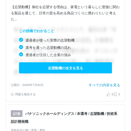
【志望動機】御社を志望する理由は、家電という暮らしに密接に関わ
る製品を通じて、日常の質を高める商品づくりに携わりたいと考え
た...
この投稿でわかること
通過者が使った実際の志望動機
選考を通った志望動機の流れ
通過者が注目した企業の強み
志望動機の全文を見る
すべての内容を見る
公開日：2026年7月30日
問題を報告する
0
0
パナソニックホールディングス / 本選考 / 志望動機 / 技術系
27卒
設計開発職
学校名非公開 / 理系 / 男性