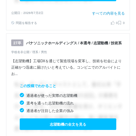
すべての内容を見る
公開日：2026年7月2日
問題を報告する
0
0
パナソニックホールディングス / 本選考 / 志望動機 / 技術系
27卒
学校名非公開 / 理系 / 男性
【志望動機】工場DXを通じて製造現場を変革し、技術を社会により
正確かつ迅速に届けたいと考えている。コンビニでのアルバイトに
お...
この投稿でわかること
通過者が使った実際の志望動機
選考を通った志望動機の流れ
通過者が注目した企業の強み
志望動機の全文を見る