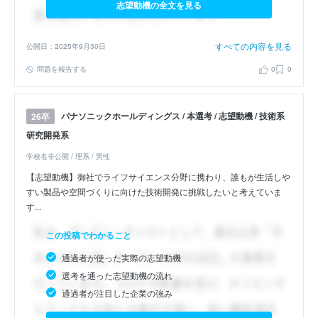
志望動機の全文を見る
すべての内容を見る
公開日：2025年9月30日
問題を報告する
0
0
パナソニックホールディングス / 本選考 / 志望動機 / 技術系
26卒
研究開発系
学校名非公開 / 理系 / 男性
【志望動機】御社でライフサイエンス分野に携わり、誰もが生活しや
すい製品や空間づくりに向けた技術開発に挑戦したいと考えていま
す...
この投稿でわかること
通過者が使った実際の志望動機
選考を通った志望動機の流れ
通過者が注目した企業の強み