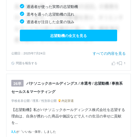
通過者が使った実際の志望動機
選考を通った志望動機の流れ
通過者が注目した企業の強み
志望動機の全文を見る
すべての内容を見る
公開日：2025年7月24日
問題を報告する
0
1
パナソニックホールディングス / 本選考 / 志望動機 / 事務系
26卒
セールス＆マーケティング
学校名非公開 / 理系 / 性別非公開
内定辞退
【志望動機】私がパナソニックホールディングス株式会社を志望する
理由は、自身が携わった商品や施設などで人々の生活の幸せに貢献
を...
2人
が「いいね・保存」しました