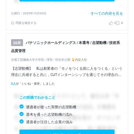
すべての内容を見る
公開日：2025年10月30日
問題を報告する
0
8
パナソニックホールディングス / 本選考 / 志望動機 / 技術系
26卒
品質管理
京都工芸繊維大学大学院 / 理系 / 性別非公開
内定入社
【志望動機】 私は創業者の「モノをつくる前に人をつくる」という
理念に共感すると共に，OJTインターンシップを通じてその理念の...
3人
が「いいね・保存」しました
この投稿でわかること
通過者が使った実際の志望動機
選考を通った志望動機の流れ
通過者が注目した企業の強み