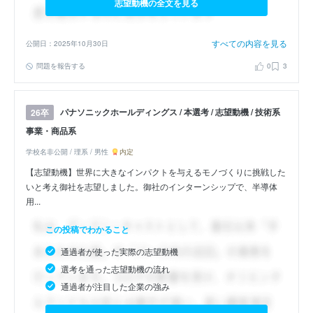
志望動機の全文を見る
すべての内容を見る
公開日：2025年10月30日
問題を報告する
0
3
パナソニックホールディングス / 本選考 / 志望動機 / 技術系
26卒
事業・商品系
学校名非公開 / 理系 / 男性
内定
【志望動機】世界に大きなインパクトを与えるモノづくりに挑戦した
いと考え御社を志望しました。御社のインターンシップで、半導体
用...
この投稿でわかること
通過者が使った実際の志望動機
選考を通った志望動機の流れ
通過者が注目した企業の強み