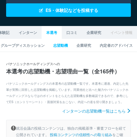
ES・体験記などを投稿する
体験記
インターン
本選考
口コミ
企業研究
イベント情報
グループディスカッション
志望動機
企業研究
内定者のアドバイス
パナソニックホールディングスへの
本選考の志望動機・志望理由一覧（全165件）
パナソニックホールディングスの本選考の志望動機一覧です。本選考に通過、内定した先
輩が実際に回答した志望動機を掲載しています。同業他社と比べた魅力やパナソニックホ
ールディングスならではのポイントをとらえた志望動機を多数確認できるので、参考にし
てES（エントリーシート）・面接対策をおこない、内定への道を切り開きましょう。
インターンの志望動機一覧はこちら
就活会議の投稿コンテンツは、独自の掲載基準・審査フローを経て
公開されています。
投稿コンテンツの信頼性への取り組み
をご確