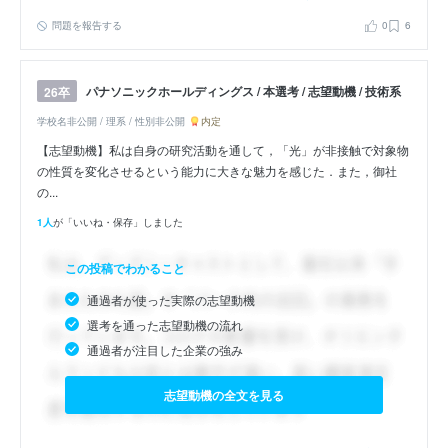
問題を報告する
0
6
パナソニックホールディングス / 本選考 / 志望動機 / 技術系
26卒
学校名非公開 / 理系 / 性別非公開
内定
【志望動機】私は自身の研究活動を通して，「光」が非接触で対象物
の性質を変化させるという能力に大きな魅力を感じた．また，御社
の...
1人
が「いいね・保存」しました
この投稿でわかること
通過者が使った実際の志望動機
選考を通った志望動機の流れ
通過者が注目した企業の強み
志望動機の全文を見る