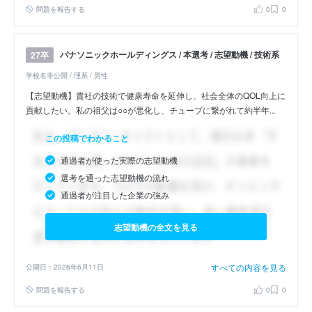
問題を報告する
0
0
パナソニックホールディングス / 本選考 / 志望動機 / 技術系
27卒
学校名非公開 / 理系 / 男性
【志望動機】貴社の技術で健康寿命を延伸し、社会全体のQOL向上に
貢献したい。私の祖父は○○が悪化し、チューブに繋がれて約半年...
この投稿でわかること
通過者が使った実際の志望動機
選考を通った志望動機の流れ
通過者が注目した企業の強み
志望動機の全文を見る
すべての内容を見る
公開日：2026年6月11日
問題を報告する
0
0