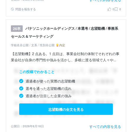
問題を報告する
0
0
パナソニックホールディングス / 本選考 / 志望動機 / 事務系
26卒
セールス＆マーケティング
学校名非公開 / 文系 / 性別非公開
内定
【志望動機】2 点ある。1 点目は、事業会社制の体制でそれぞれの事
業会社が自身の専門性や強みを活かし、多岐に渡る領域で人々や...
この投稿でわかること
通過者が使った実際の志望動機
選考を通った志望動機の流れ
通過者が注目した企業の強み
志望動機の全文を見る
すべての内容を見る
公開日：2026年6月18日