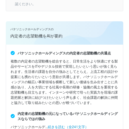
認ください。
パナソニックホールディングスの
内定者の志望動機をAIが要約
パナソニックホールディングスの内定者の志望動機の共通点
複数の内定者の志望動機を総合すると、日常生活をより快適にする製
品やサービスをITやデジタル技術で実現したいという思いが強く見ら
れます。生活者の課題を自分の強みとしてとらえ、上流工程の設計や
提案にも携わりたいという意欲が共通します。パナソニックホールデ
ィングスの幅広い事業領域を横断して新しい価値を生み出すことに共
感があり、人を大切にする社風や長期の研修・協働の風土を重視する
志望動機も目立ちます。インターンや研究で培った実践力を現場の課
題把握と解決に結びつけたいという声も多く、社会課題の解決に仲間
と協力して取り組みたいとの思いが根づいています。
内定者の志望動機の元になっているパナソニックホールディング
スならではの強み
パナソニックホールデ...
続きを読む（全241文字）