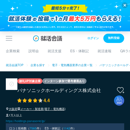
無料登録
ログイン
企業検索
説明会
就活支援
ES・体験記
就活速報
QAラ
就活会議TOP
企業を探す
電子・電気機器業界の企業一覧
パナソニックホールデ
謝礼UP対象企業
インターン参加で選考優遇あり
パナソニックホールディングス株式会社
4.4
大阪府
メーカー・製造業(電子・電気機器)
1万人以上
https://holdings.panasonic/jp/
口コミ投稿数（
7565
件）
ES・体験記（
1142
件）