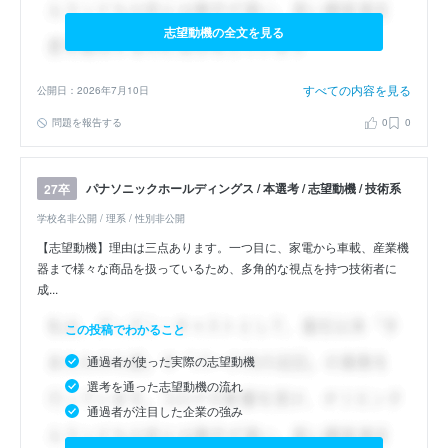
志望動機の全文を見る
すべての内容を見る
公開日：2026年7月10日
問題を報告する
0
0
パナソニックホールディングス / 本選考 / 志望動機 / 技術系
27卒
学校名非公開 / 理系 / 性別非公開
【志望動機】理由は三点あります。一つ目に、家電から車載、産業機
器まで様々な商品を扱っているため、多角的な視点を持つ技術者に
成...
この投稿でわかること
通過者が使った実際の志望動機
選考を通った志望動機の流れ
通過者が注目した企業の強み