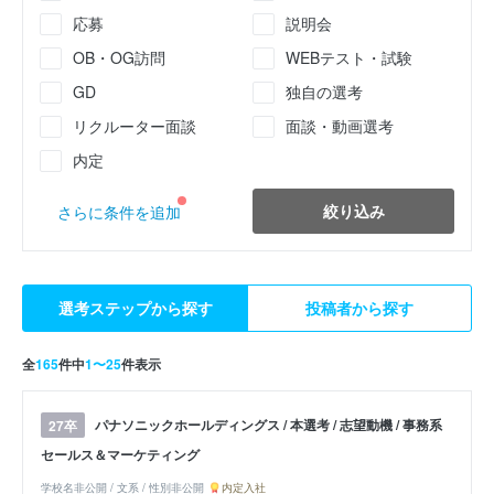
応募
説明会
OB・OG訪問
WEBテスト・試験
GD
独自の選考
リクルーター面談
面談・動画選考
内定
絞り込み
さらに条件を追加
選考ステップから探す
投稿者から探す
全
165
件中
1〜25
件表示
パナソニックホールディングス / 本選考 / 志望動機 / 事務系
27卒
セールス＆マーケティング
学校名非公開 / 文系 / 性別非公開
内定入社