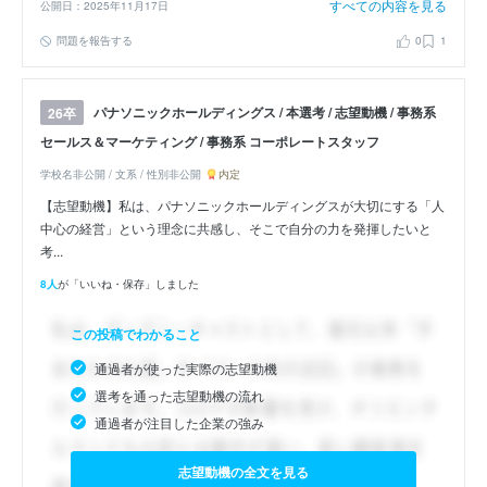
すべての内容を見る
公開日：2025年11月17日
問題を報告する
0
1
パナソニックホールディングス / 本選考 / 志望動機 / 事務系
26卒
セールス＆マーケティング / 事務系 コーポレートスタッフ
学校名非公開 / 文系 / 性別非公開
内定
【志望動機】私は、パナソニックホールディングスが大切にする「人
中心の経営」という理念に共感し、そこで自分の力を発揮したいと
考...
8人
が「いいね・保存」しました
この投稿でわかること
通過者が使った実際の志望動機
選考を通った志望動機の流れ
通過者が注目した企業の強み
志望動機の全文を見る