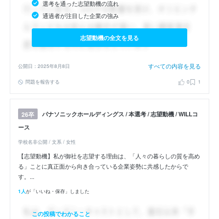
選考を通った志望動機の流れ
通過者が注目した企業の強み
志望動機の全文を見る
すべての内容を見る
公開日：2025年8月8日
問題を報告する
0
1
パナソニックホールディングス / 本選考 / 志望動機 / WILLコ
26卒
ース
学校名非公開 / 文系 / 女性
【志望動機】私が御社を志望する理由は、「人々の暮らしの質を高め
る」ことに真正面から向き合っている企業姿勢に共感したからで
す。...
1人
が「いいね・保存」しました
この投稿でわかること