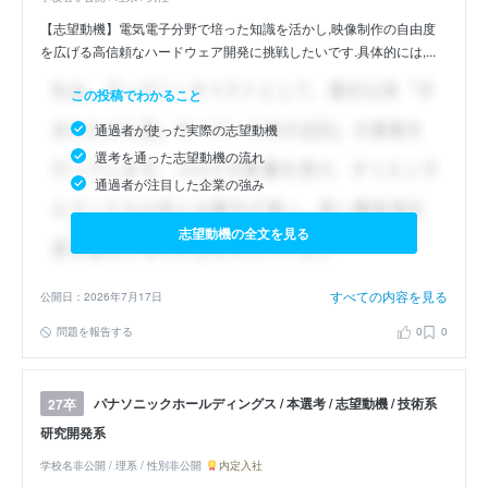
【志望動機】電気電子分野で培った知識を活かし,映像制作の自由度
を広げる高信頼なハードウェア開発に挑戦したいです.具体的には,...
この投稿でわかること
通過者が使った実際の志望動機
選考を通った志望動機の流れ
通過者が注目した企業の強み
志望動機の全文を見る
すべての内容を見る
公開日：2026年7月17日
問題を報告する
0
0
パナソニックホールディングス / 本選考 / 志望動機 / 技術系
27卒
研究開発系
学校名非公開 / 理系 / 性別非公開
内定入社