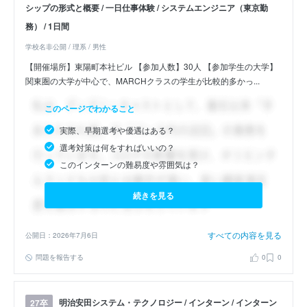
シップの形式と概要 / 一日仕事体験 / システムエンジニア（東京勤
務） / 1日間
学校名非公開 / 理系 / 男性
【開催場所】東陽町本社ビル 【参加人数】30人 【参加学生の大学】
関東圏の大学が中心で、MARCHクラスの学生が比較的多かっ...
このページでわかること
実際、早期選考や優遇はある？
選考対策は何をすればいいの？
このインターンの難易度や雰囲気は？
続きを見る
すべての内容を見る
公開日：2026年7月6日
問題を報告する
0
0
明治安田システム・テクノロジー / インターン / インターン
27卒