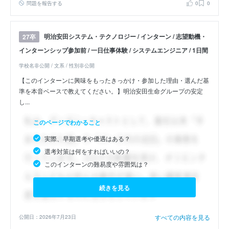
問題を報告する
0
0
明治安田システム・テクノロジー / インターン / 志望動機・
27卒
インターンシップ参加前 / 一日仕事体験 / システムエンジニア / 1日間
学校名非公開 / 文系 / 性別非公開
【このインターンに興味をもったきっかけ・参加した理由・選んだ基
準を本音ベースで教えてください。】明治安田生命グループの安定
し...
このページでわかること
実際、早期選考や優遇はある？
選考対策は何をすればいいの？
このインターンの難易度や雰囲気は？
続きを見る
すべての内容を見る
公開日：2026年7月23日