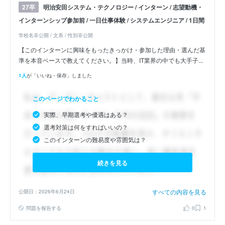
明治安田システム・テクノロジー / インターン / 志望動機・
27卒
インターンシップ参加前 / 一日仕事体験 / システムエンジニア / 1日間
学校名非公開 / 文系 / 性別非公開
【このインターンに興味をもったきっかけ・参加した理由・選んだ基
準を本音ベースで教えてください。】当時、IT業界の中でも大手子...
1人
が「いいね・保存」しました
このページでわかること
実際、早期選考や優遇はある？
選考対策は何をすればいいの？
このインターンの難易度や雰囲気は？
続きを見る
すべての内容を見る
公開日：2026年6月24日
問題を報告する
0
1