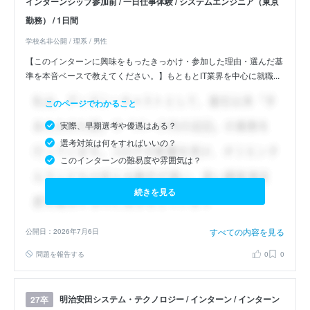
インターンシップ参加前 / 一日仕事体験 / システムエンジニア（東京
勤務） / 1日間
学校名非公開 / 理系 / 男性
【このインターンに興味をもったきっかけ・参加した理由・選んだ基
準を本音ベースで教えてください。】もともとIT業界を中心に就職...
このページでわかること
実際、早期選考や優遇はある？
選考対策は何をすればいいの？
このインターンの難易度や雰囲気は？
続きを見る
すべての内容を見る
公開日：2026年7月6日
問題を報告する
0
0
明治安田システム・テクノロジー / インターン / インターン
27卒