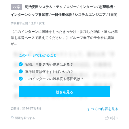
明治安田システム・テクノロジー / インターン / 志望動機・
27卒
インターンシップ参加前 / 一日仕事体験 / システムエンジニア / 1日間
学校名非公開 / 理系 / 女性
【このインターンに興味をもったきっかけ・参加した理由・選んだ基
準を本音ベースで教えてください。】グループ傘下の子会社に興味
が...
このページでわかること
実際、早期選考や優遇はある？
選考対策は何をすればいいの？
このインターンの難易度や雰囲気は？
続きを見る
すべての内容を見る
公開日：2026年7月8日
問題を報告する
0
0