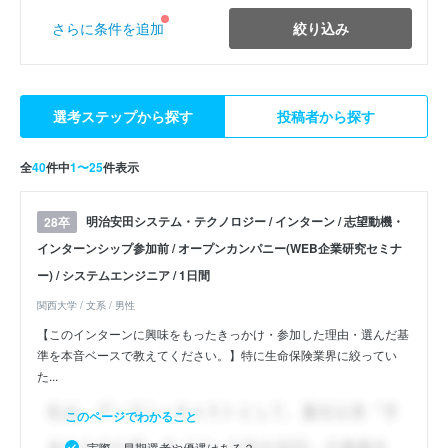
絞り込み
さらに条件を追加
選考ステップから探す
投稿者から探す
全
40
件中
1〜25
件表示
明治安田システム・テクノロジー / インターン / 志望動機・
28卒
インターンシップ参加前 / オープンカンパニー(WEB企業研究セミナ
ー) / システムエンジニア / 1日間
関西大学 / 文系 / 男性
【このインターンに興味をもったきっかけ・参加した理由・選んだ基
準を本音ベースで教えてください。】特に生命保険業界に絞ってい
た...
このページでわかること
実際、早期選考や優遇はある？