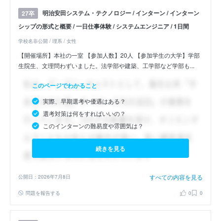
明治安田システム・テクノロジー / インターン / インターン
27卒
シップの形式と概要 / 一日仕事体験 / システムエンジニア / 1日間
学校名非公開 / 理系 / 女性
【開催場所】本社の一室 【参加人数】20人 【参加学生の大学】学部
生院生、文理問わずいました。法学部や建築、工学部など学部も...
このページでわかること
実際、早期選考や優遇はある？
選考対策は何をすればいいの？
このインターンの難易度や雰囲気は？
続きを見る
すべての内容を見る
公開日：2026年7月8日
問題を報告する
0
0