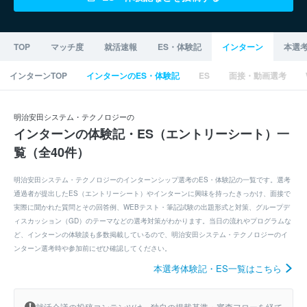
TOP
マッチ度
就活速報
ES・体験記
インターン
本選
インターンTOP
インターンのES・体験記
ES
面接・動画選考
明治安田システム・テクノロジーの
インターンの体験記・ES（エントリーシート）一
覧（全40件）
明治安田システム・テクノロジーのインターンシップ選考のES・体験記の一覧です。選考
通過者が提出したES（エントリーシート）やインターンに興味を持ったきっかけ、面接で
実際に聞かれた質問とその回答例、WEBテスト・筆記試験の出題形式と対策、グループデ
ィスカッション（GD）のテーマなどの選考対策がわかります。当日の流れやプログラムな
ど、インターンの体験談も多数掲載しているので、明治安田システム・テクノロジーのイ
ンターン選考時や参加前にぜひ確認してください。
本選考体験記・ES一覧はこちら
就活会議の投稿コンテンツは、独自の掲載基準・審査フローを経て