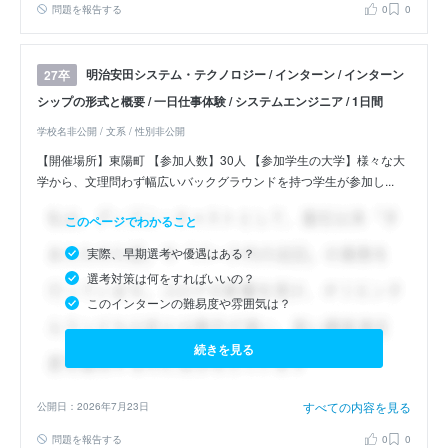
問題を報告する
0
0
明治安田システム・テクノロジー / インターン / インターン
27卒
シップの形式と概要 / 一日仕事体験 / システムエンジニア / 1日間
学校名非公開 / 文系 / 性別非公開
【開催場所】東陽町 【参加人数】30人 【参加学生の大学】様々な大
学から、文理問わず幅広いバックグラウンドを持つ学生が参加し...
このページでわかること
実際、早期選考や優遇はある？
選考対策は何をすればいいの？
このインターンの難易度や雰囲気は？
続きを見る
すべての内容を見る
公開日：2026年7月23日
問題を報告する
0
0