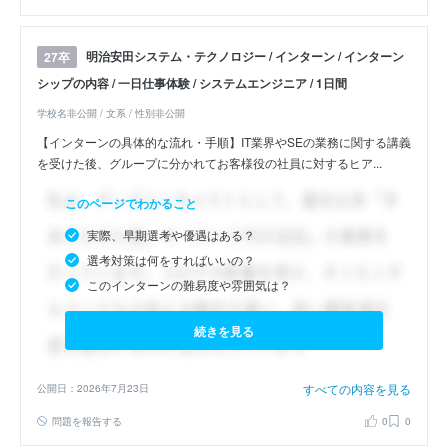
明治安田システム・テクノロジー / インターン / インターン
27卒
シップの内容 / 一日仕事体験 / システムエンジニア / 1日間
学校名非公開 / 文系 / 性別非公開
【インターンの具体的な流れ・手順】IT業界やSEの業務に関する講義
を受けた後、グループに分かれてお客様役の社員に対するヒア...
このページでわかること
実際、早期選考や優遇はある？
選考対策は何をすればいいの？
このインターンの難易度や雰囲気は？
続きを見る
すべての内容を見る
公開日：2026年7月23日
問題を報告する
0
0