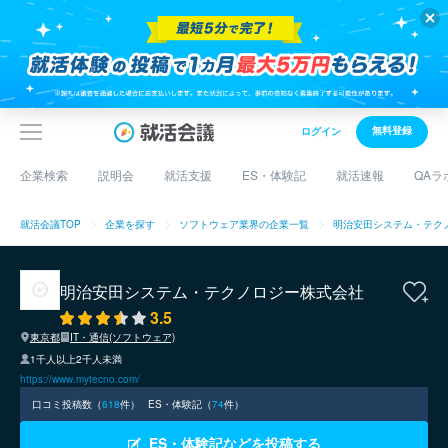
無料登録
ログイン
企業検索
説明会
就活支援
ES・体験記
就活速報
QAラ
就活会議TOP
企業を探す
ソフトウェア業界の企業一覧
明治安田システム・テク
明治安田システム・テクノロジー株式会社
3.5
東京都
IT・通信(ソフトウェア)
1千人以上2千人未満
https://www.mytecno.com/
口コミ投稿数（
618
件）
ES・体験記（
74
件）
ES・体験記などを投稿する