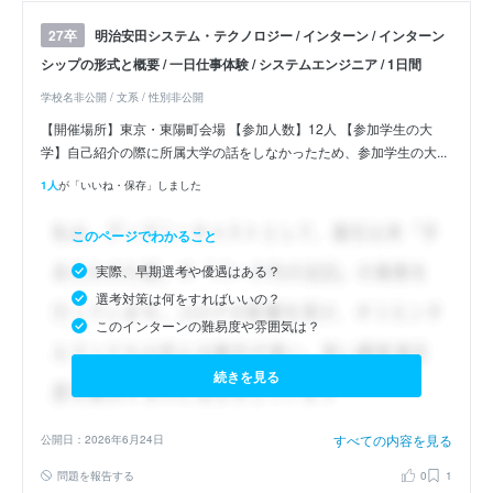
明治安田システム・テクノロジー / インターン / インターン
27卒
シップの形式と概要 / 一日仕事体験 / システムエンジニア / 1日間
学校名非公開 / 文系 / 性別非公開
【開催場所】東京・東陽町会場 【参加人数】12人 【参加学生の大
学】自己紹介の際に所属大学の話をしなかったため、参加学生の大...
1人
が「いいね・保存」しました
このページでわかること
実際、早期選考や優遇はある？
選考対策は何をすればいいの？
このインターンの難易度や雰囲気は？
続きを見る
すべての内容を見る
公開日：2026年6月24日
問題を報告する
0
1