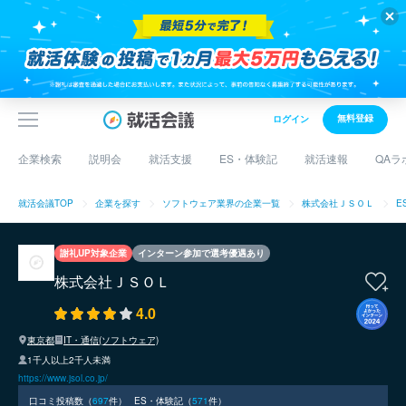
無料登録
ログイン
企業検索
説明会
就活支援
ES・体験記
就活速報
QAラ
就活会議TOP
企業を探す
ソフトウェア業界の企業一覧
株式会社ＪＳＯＬ
E
謝礼UP対象企業
インターン参加で選考優遇あり
株式会社ＪＳＯＬ
4.0
東京都
IT・通信(ソフトウェア)
1千人以上2千人未満
https://www.jsol.co.jp/
口コミ投稿数（
697
件）
ES・体験記（
571
件）