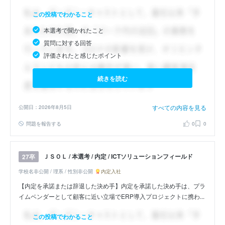
この投稿でわかること
本選考で聞かれたこと
質問に対する回答
評価されたと感じたポイント
続きを読む
すべての内容を見る
公開日：2026年8月5日
問題を報告する
0
0
ＪＳＯＬ / 本選考 / 内定 / ICTソリューションフィールド
27卒
学校名非公開 / 理系 / 性別非公開
内定入社
【内定を承諾または辞退した決め手】内定を承諾した決め手は、プラ
イムベンダーとして顧客に近い立場でERP導入プロジェクトに携わ...
この投稿でわかること