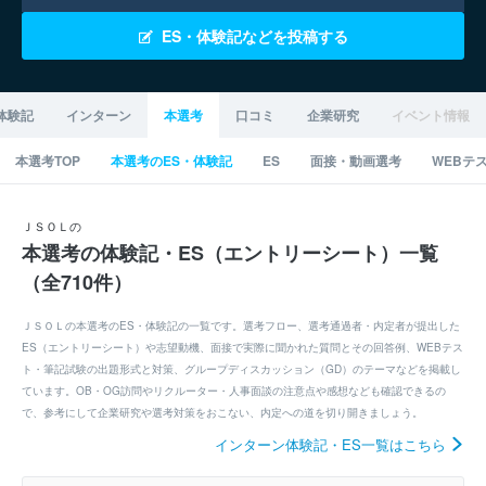
ES・体験記などを投稿する
体験記
インターン
本選考
口コミ
企業研究
イベント情報
本選考TOP
本選考のES・体験記
ES
面接・動画選考
WEBテ
ＪＳＯＬの
本選考の体験記・ES（エントリーシート）一覧
（全710件）
ＪＳＯＬの本選考のES・体験記の一覧です。選考フロー、選考通過者・内定者が提出した
ES（エントリーシート）や志望動機、面接で実際に聞かれた質問とその回答例、WEBテス
ト・筆記試験の出題形式と対策、グループディスカッション（GD）のテーマなどを掲載し
ています。OB・OG訪問やリクルーター・人事面談の注意点や感想なども確認できるの
で、参考にして企業研究や選考対策をおこない、内定への道を切り開きましょう。
インターン体験記・ES一覧はこちら