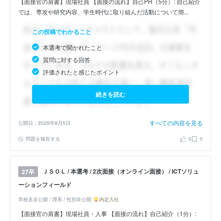
【面接官の肩書】現場社員 【面接の流れ】自己PR（5分）: 自己紹介
では、専攻や研究内容、学生時代に取り組んだ活動について簡...
この投稿でわかること
本選考で聞かれたこと
質問に対する回答
評価されたと感じたポイント
続きを読む
すべての内容を見る
公開日：2026年8月5日
問題を報告する
0
0
ＪＳＯＬ / 本選考 / 2次面接（オンライン面接） / ICTソリュ
27卒
ーションフィールド
学校名非公開 / 理系 / 性別非公開
内定入社
【面接官の肩書】現場社員・人事 【面接の流れ】自己紹介（1分）: