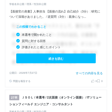
学校名非公開 / 理系 / 性別非公開
【面接官の肩書】人事担当 【面接の流れ】自己紹介（3分）: 研究に
ついて深堀がありました。 / 逆質問（3分）: 親身になっ...
この投稿でわかること
本選考で聞かれたこと
質問に対する回答
評価されたと感じたポイント
続きを読む
すべての内容を見る
公開日：2026年7月27日
問題を報告する
0
0
ＪＳＯＬ / 本選考 / 2次面接（オンライン面接） / ITソリュー
27卒
ションフィールド エンジニア・コンサルタント
学校名非公開 / 理系 / 性別非公開