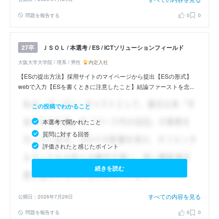
問題を報告する
0
0
ＪＳＯＬ / 本選考 / ES / ICTソリューションフィールド
27卒
大阪大学大学院 / 理系 / 男性
内定入社
【ESの提出方法】採用サイトのマイページから提出【ESの形式】
webで入力【ESを書くときに注意したこと】結論ファーストを念...
この投稿でわかること
本選考で聞かれたこと
質問に対する回答
評価されたと感じたポイント
続きを読む
すべての内容を見る
公開日：2026年7月29日
問題を報告する
0
0