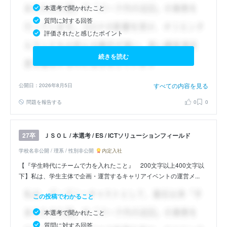
本選考で聞かれたこと
質問に対する回答
評価されたと感じたポイント
続きを読む
すべての内容を見る
公開日：2026年8月5日
問題を報告する
0
0
ＪＳＯＬ / 本選考 / ES / ICTソリューションフィールド
27卒
学校名非公開 / 理系 / 性別非公開
内定入社
【『学生時代にチームで力を入れたこと』 200文字以上400文字以
下】私は、学生主体で企画・運営するキャリアイベントの運営メ...
この投稿でわかること
本選考で聞かれたこと
質問に対する回答