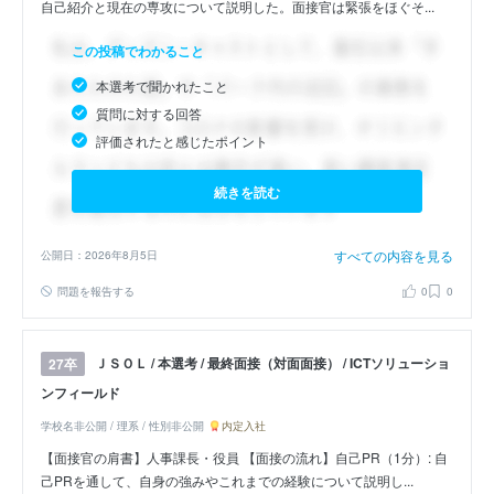
自己紹介と現在の専攻について説明した。面接官は緊張をほぐそ...
この投稿でわかること
本選考で聞かれたこと
質問に対する回答
評価されたと感じたポイント
続きを読む
すべての内容を見る
公開日：2026年8月5日
問題を報告する
0
0
ＪＳＯＬ / 本選考 / 最終面接（対面面接） / ICTソリューショ
27卒
ンフィールド
学校名非公開 / 理系 / 性別非公開
内定入社
【面接官の肩書】人事課長・役員 【面接の流れ】自己PR（1分）: 自
己PRを通して、自身の強みやこれまでの経験について説明し...