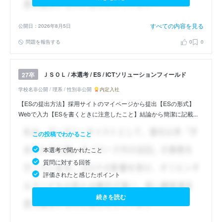
すべての内容を見る
公開日：2026年8月5日
問題を報告する
0
0
ＪＳＯＬ / 本選考 / ES / ICTソリューションフィールド
27卒
学校名非公開 / 理系 / 性別非公開
内定入社
【ESの提出方法】採用サイトのマイページから提出【ESの形式】
Webで入力【ESを書くときに注意したこと】結論から簡潔に記載...
この投稿でわかること
本選考で聞かれたこと
質問に対する回答
評価されたと感じたポイント
続きを読む