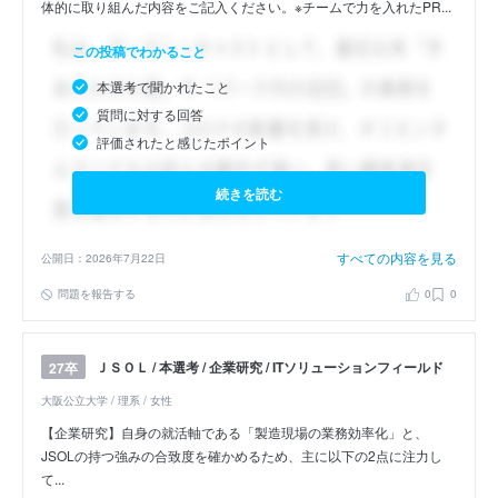
体的に取り組んだ内容をご記入ください。※チームで力を入れたPR...
この投稿でわかること
本選考で聞かれたこと
質問に対する回答
評価されたと感じたポイント
続きを読む
すべての内容を見る
公開日：2026年7月22日
問題を報告する
0
0
ＪＳＯＬ / 本選考 / 企業研究 / ITソリューションフィールド
27卒
大阪公立大学 / 理系 / 女性
【企業研究】自身の就活軸である「製造現場の業務効率化」と、
JSOLの持つ強みの合致度を確かめるため、主に以下の2点に注力し
て...