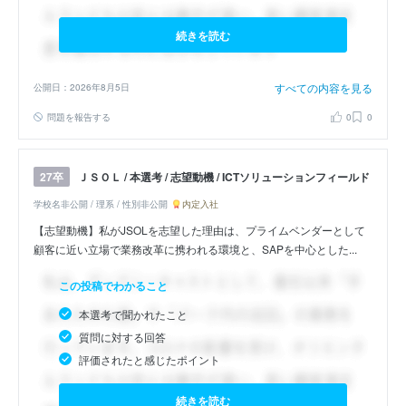
続きを読む
すべての内容を見る
公開日：2026年8月5日
問題を報告する
0
0
ＪＳＯＬ / 本選考 / 志望動機 / ICTソリューションフィールド
27卒
学校名非公開 / 理系 / 性別非公開
内定入社
【志望動機】私がJSOLを志望した理由は、プライムベンダーとして
顧客に近い立場で業務改革に携われる環境と、SAPを中心とした...
この投稿でわかること
本選考で聞かれたこと
質問に対する回答
評価されたと感じたポイント
続きを読む