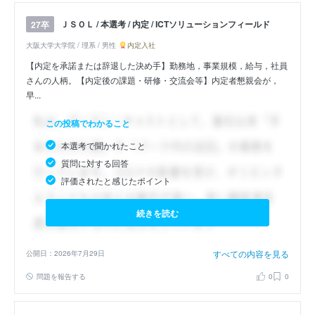
ＪＳＯＬ / 本選考 / 内定 / ICTソリューションフィールド
27卒
大阪大学大学院 / 理系 / 男性
内定入社
【内定を承諾または辞退した決め手】勤務地，事業規模，給与，社員
さんの人柄。【内定後の課題・研修・交流会等】内定者懇親会が，
早...
この投稿でわかること
本選考で聞かれたこと
質問に対する回答
評価されたと感じたポイント
続きを読む
すべての内容を見る
公開日：2026年7月29日
問題を報告する
0
0