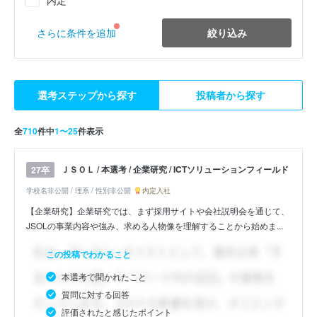
絞り込み
さらに条件を追加
選考ステップから探す
投稿者から探す
全
710
件中
1〜25
件表示
ＪＳＯＬ / 本選考 / 企業研究 / ICTソリューションフィールド
27卒
学校名非公開 / 理系 / 性別非公開
内定入社
【企業研究】企業研究では、まず採用サイトや会社説明会を通じて、
JSOLの事業内容や強み、求める人物像を理解することから始めま...
この投稿でわかること
本選考で聞かれたこと
質問に対する回答
評価されたと感じたポイント