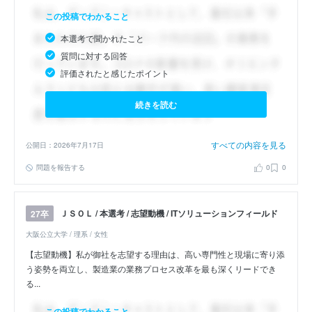
この投稿でわかること
本選考で聞かれたこと
質問に対する回答
評価されたと感じたポイント
続きを読む
すべての内容を見る
公開日：2026年7月17日
問題を報告する
0
0
ＪＳＯＬ / 本選考 / 志望動機 / ITソリューションフィールド
27卒
大阪公立大学 / 理系 / 女性
【志望動機】私が御社を志望する理由は、高い専門性と現場に寄り添
う姿勢を両立し、製造業の業務プロセス改革を最も深くリードでき
る...
この投稿でわかること