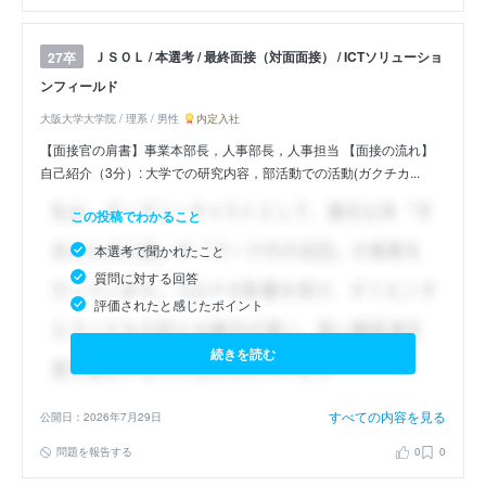
ＪＳＯＬ / 本選考 / 最終面接（対面面接） / ICTソリューショ
27卒
ンフィールド
大阪大学大学院 / 理系 / 男性
内定入社
【面接官の肩書】事業本部長，人事部長，人事担当 【面接の流れ】
自己紹介（3分）: 大学での研究内容，部活動での活動(ガクチカ...
この投稿でわかること
本選考で聞かれたこと
質問に対する回答
評価されたと感じたポイント
続きを読む
すべての内容を見る
公開日：2026年7月29日
問題を報告する
0
0