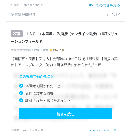
すべての内容を見る
公開日：2026年7月29日
問題を報告する
0
0
ＪＳＯＬ / 本選考 / 1次面接（オンライン面接） / ICTソリュ
27卒
ーションフィールド
大阪大学大学院 / 理系 / 男性
内定入社
【面接官の肩書】受け入れ先部署の10年目現場社員課長 【面接の流
れ】アイスブレイク（3分）: 所属部活に触れられた / 自己...
この投稿でわかること
本選考で聞かれたこと
質問に対する回答
評価されたと感じたポイント
続きを読む
すべての内容を見る
公開日：2026年7月29日