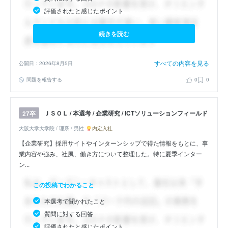
評価されたと感じたポイント
続きを読む
すべての内容を見る
公開日：2026年8月5日
問題を報告する
0
0
ＪＳＯＬ / 本選考 / 企業研究 / ICTソリューションフィールド
27卒
大阪大学大学院 / 理系 / 男性
内定入社
【企業研究】採用サイトやインターンシップで得た情報をもとに、事
業内容や強み、社風、働き方について整理した。特に夏季インター
ン...
この投稿でわかること
本選考で聞かれたこと
質問に対する回答
評価されたと感じたポイント