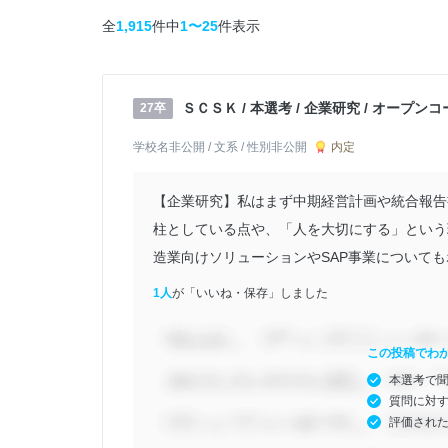
全
1,915
件中
1〜25
件表示
ＳＣＳＫ / 本選考 / 企業研究 / オープン
27卒
内定
学校名非公開 / 文系 / 性別非公開
【企業研究】私はまず中期経営計画や統合報告
柱としている点や、「人を大切にする」という
造業向けソリューションやSAP事業についてもホ
1人
が「いいね・保存」しました
この投稿でわ
本選考で
質問に対
評価され