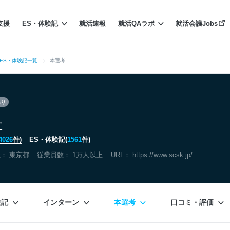
支援
ES・体験記
就活速報
就活QAラボ
就活会議Jobs
ES・体験記一覧
本選考
あり
社
4026
件)
ES・体験記(
1561
件)
社：
東京都
従業員数： 1万人以上
URL：
https://www.scsk.jp/
験記
インターン
本選考
口コミ・評価