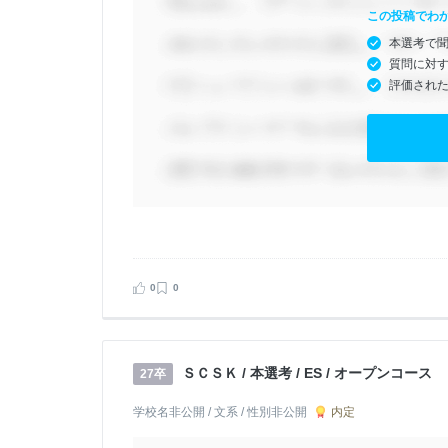
この投稿でわ
本選考で
質問に対
評価され
0
0
ＳＣＳＫ / 本選考 / ES / オープンコース
27卒
内定
学校名非公開 / 文系 / 性別非公開