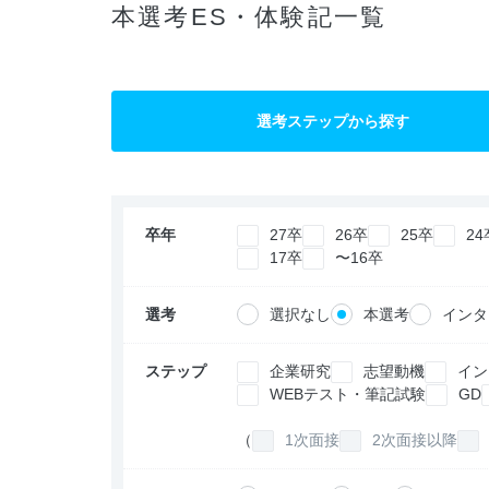
本選考ES・体験記一覧
選考ステップから探す
卒年
27卒
26卒
25卒
24
17卒
〜16卒
選考
選択なし
本選考
インタ
ステップ
企業研究
志望動機
イン
WEBテスト・筆記試験
GD
（
1次面接
2次面接以降