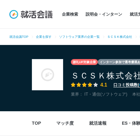
企業検索
説明会・インターン
就活
就活会議TOP
企業を探す
ソフトウェア業界の企業一覧
ＳＣＳＫ株式会社
謝礼UP対象企業
インターン参加で選考優遇
ＳＣＳＫ株式会
4.1
口コミ投稿数(
業界：
IT・通信(ソフトウェア)
本
TOP
マッチ度
就活速報
ES・体