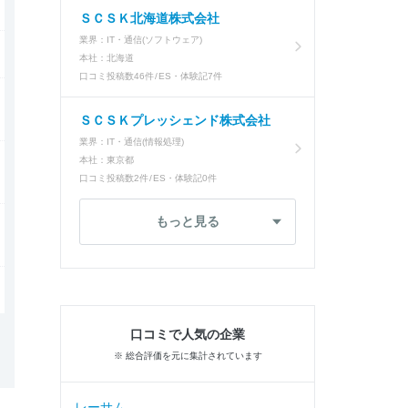
ＳＣＳＫ北海道株式会社
業界：
IT・通信(ソフトウェア)
本社：
北海道
口コミ投稿数
46件
ES・体験記
7件
ＳＣＳＫプレッシェンド株式会社
業界：
IT・通信(情報処理)
本社：
東京都
口コミ投稿数
2件
ES・体験記
0件
もっと見る
口コミで人気の企業
※ 総合評価を元に集計されています
レーサム