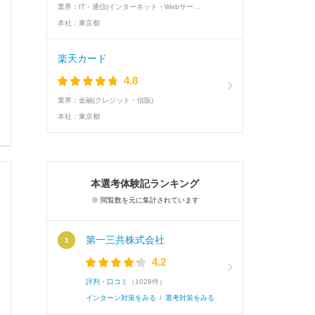
業界：
IT・通信(インターネット・Webサービス)
本社：
東京都
楽天カード
4.8
業界：
金融(クレジット・信販)
本社：
東京都
本選考体験記ランキング
※ 閲覧数を元に集計されています
第一三共株式会社
4.2
評判・口コミ
（1028件）
インターン対策をみる
/
選考対策をみる