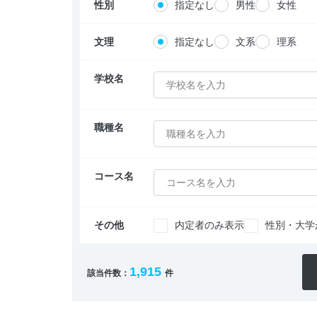
性別
指定なし
男性
女性
文理
指定なし
文系
理系
学校名
学校名を入力
職種名
職種名を入力
コース名
コース名を入力
その他
内定者のみ表示
性別・大学
1,915
該当件数：
件