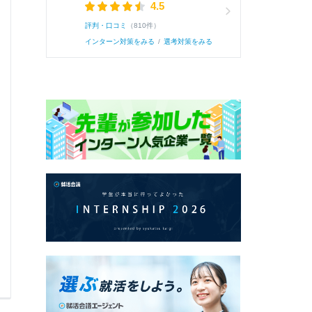
4.5
評判・口コミ
（810件）
インターン対策をみる
/
選考対策をみる