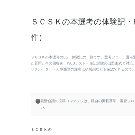
ＳＣＳＫの本選考の体験記・E
件）
ＳＣＳＫの本選考のES・体験記の一覧です。選考フロー、選考
た質問とその回答例、WEBテスト・筆記試験の出題形式と対策
リクルーター・人事面談の注意点や感想なども確認できるので
就活会議の投稿コンテンツは、独自の掲載基準・審査フロ
い。
ＳＣＳＫの