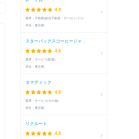
›
4.9
業界：
不動産(総合不動産・デベロッパー)
本社：
東京都
スターバックスコーヒージャパン
4.8
業界：
サービス(飲食)
本社：
東京都
タマディック
4.8
業界：
サービス(その他)
本社：
東京都
リクルート
4.8