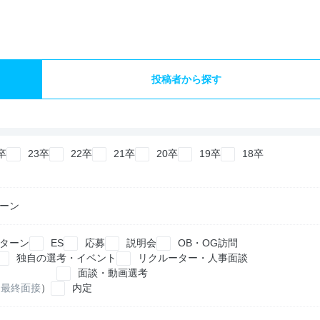
投稿者から探す
卒
23卒
22卒
21卒
20卒
19卒
18卒
ーン
ターン
ES
応募
説明会
OB・OG訪問
独自の選考・イベント
リクルーター・人事面談
面談・動画選考
最終面接
）
内定