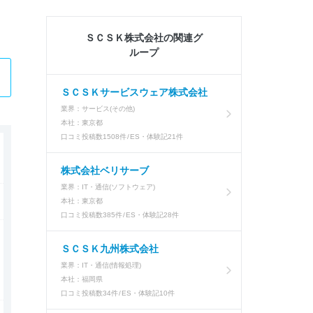
ＳＣＳＫ株式会社の関連グ
ループ
ＳＣＳＫサービスウェア株式会社
業界：
サービス(その他)
本社：
東京都
口コミ投稿数
1508件
ES・体験記
21件
株式会社ベリサーブ
業界：
IT・通信(ソフトウェア)
本社：
東京都
口コミ投稿数
385件
ES・体験記
28件
ＳＣＳＫ九州株式会社
業界：
IT・通信(情報処理)
本社：
福岡県
口コミ投稿数
34件
ES・体験記
10件