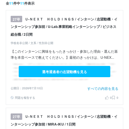
全
11
件中
11
件表示
Ｕ‐ＮＥＸＴ ＨＯＬＤＩＮＧＳ / インターン / 志望動機・イ
27卒
ンターンシップ参加前 / U-Lab.事業戦略インターンシップ / ビジネス
総合職 / 2日間
学校名非公開 / 文系 / 性別非公開
【このインターンに興味をもったきっかけ・参加した理由・選んだ基
準を本音ベースで教えてください。】最初のきっかけは、U-NEX...
選考通過者の志望動機を見る
すべての内容を見る
公開日：2026年7月10日
問題を報告する
0
0
Ｕ‐ＮＥＸＴ ＨＯＬＤＩＮＧＳ / インターン / 志望動機・イ
27卒
ンターンシップ参加前 / MIRA-IKU / 1日間