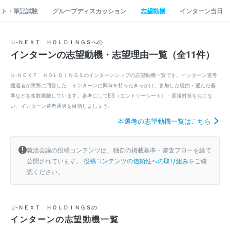
スト・筆記試験
グループディスカッション
志望動機
インターン当日
Ｕ‐ＮＥＸＴ ＨＯＬＤＩＮＧＳへの
インターンの志望動機・志望理由一覧（全11件）
Ｕ‐ＮＥＸＴ ＨＯＬＤＩＮＧＳのインターンシップの志望動機一覧です。インターン選考
通過者が実際に回答した、インターンに興味を持ったきっかけ、参加した理由・選んだ基
準などを多数掲載しています。参考にしてES（エントリーシート）・面接対策をおこな
い、インターン選考通過を目指しましょう。
本選考の志望動機一覧はこちら
就活会議の投稿コンテンツは、独自の掲載基準・審査フローを経て
公開されています。
投稿コンテンツの信頼性への取り組み
をご確
認ください。
Ｕ‐ＮＥＸＴ ＨＯＬＤＩＮＧＳの
インターンの志望動機一覧