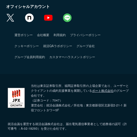
オフィシャルアカウント
運営ポリシー
会社概要
利用規約
プライバシーポリシー
クッキーポリシー
就活QAラボポリシー
グループ会社
グループ会員利用規約
カスタマーハラスメントポリシー
当社は東京証券取引所、福岡証券取引所の上場企業であり、ユーザーと
クライアントの成約支援事業を展開している
ポート株式会社
のグループ
会社です。
（証券コード：7047）
運営会社：就活会議株式会社／所在地：東京都新宿区北新宿2-21-1 新
宿フロントタワー5F
就活会議を運営する就活会議株式会社は、届出電気通信事業者として総務省の認可（許
可番号 ：A-02-18293）を受けた会社です。