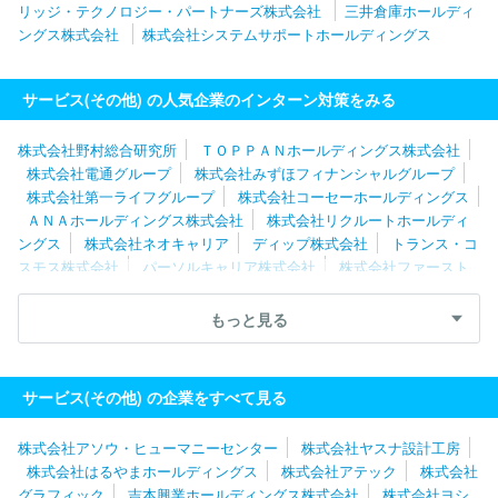
リッジ・テクノロジー・パートナーズ株式会社
三井倉庫ホールディ
ングス株式会社
株式会社システムサポートホールディングス
サービス(その他) の人気企業のインターン対策をみる
株式会社野村総合研究所
ＴＯＰＰＡＮホールディングス株式会社
株式会社電通グループ
株式会社みずほフィナンシャルグループ
株式会社第一ライフグループ
株式会社コーセーホールディングス
ＡＮＡホールディングス株式会社
株式会社リクルートホールディ
ングス
株式会社ネオキャリア
ディップ株式会社
トランス・コ
スモス株式会社
パーソルキャリア株式会社
株式会社ファースト
リテイリング
エン株式会社
株式会社東芝
東京電力ホールディ
ングス株式会社
レイス株式会社
コナミグループ株式会社
株式
もっと見る
会社クイック
株式会社ワールドインテック
株式会社博報堂プロ
ダクツ
日本郵政株式会社
株式会社ベイカレント
株式会社ＢＲ
ＥＸＡ Ｔｅｃｈｎｏｌｏｇｙ
株式会社リクルートキャリア
日
サービス(その他) の企業をすべて見る
揮ホールディングス株式会社
株式会社パソナ
株式会社日清製粉
グループ本社
株式会社キャリアデザインセンター
株式会社ジャ
株式会社アソウ・ヒューマニーセンター
株式会社ヤスナ設計工房
ステック
吉本興業ホールディングス株式会社
株式会社テクノプ
株式会社はるやまホールディングス
株式会社アテック
株式会社
ロ
株式会社ワンスター
エイベックス株式会社
パーソルクロス
グラフィック
吉本興業ホールディングス株式会社
株式会社ヨシ