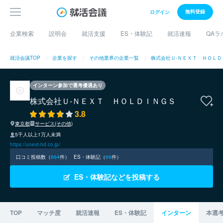
無料登録
ログイン
企業検索
説明会
就活支援
ES・体験記
就活速報
QAラ
就活会議TOP
企業を探す
その他業界の企業一覧
株式会社Ｕ‐ＮＥＸＴ ＨＯＬＤ
インターン参加で選考優遇あり
株式会社Ｕ‐ＮＥＸＴ ＨＯＬＤＩＮＧＳ
3.8
東京都
サービス(その他)
5千人以上1万人未満
https://unext-hd.co.jp/
口コミ投稿数（
664
件）
ES・体験記（
66
件）
ES・体験記などを投稿する
TOP
マッチ度
就活速報
ES・体験記
インターン
本選