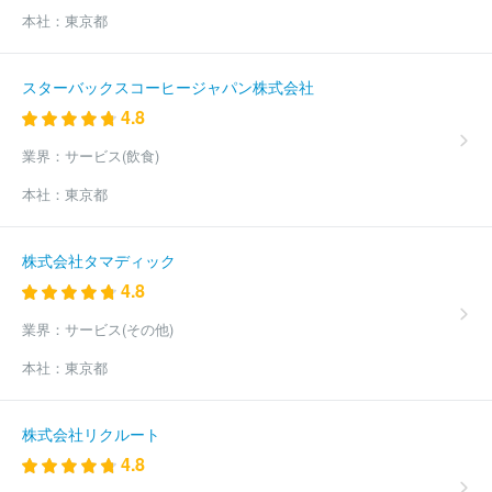
株式会社博報堂プロダクツ
株式会社ラクス
日本総合住生活株式
本社：
東京都
会社
株式会社綜合キャリアオプション
三菱電機プラントエンジ
ニアリング株式会社
ＭＩＲＡＲＴＨホールディングス株式会社
東急プロパティマネジメント株式会社
アイ・ケイ・ケイホールデ
スターバックスコーヒージャパン株式会社
ィングス株式会社
ほか(18732件)
4.8
業界：
サービス(飲食)
本社：
東京都
株式会社タマディック
4.8
業界：
サービス(その他)
本社：
東京都
株式会社リクルート
4.8