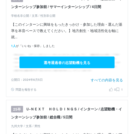
ンターンシップ参加前 / サマーインターンシップ / 4日間
学校名非公開 / 文系 / 性別非公開
【このインターンに興味をもったきっかけ・参加した理由・選んだ基
準を本音ベースで教えてください。】地方創生・地域活性化を軸に
就...
1人
が「いいね・保存」しました
選考通過者の志望動機を見る
すべての内容を見る
公開日：2024年6月5日
問題を報告する
0
1
Ｕ‐ＮＥＸＴ ＨＯＬＤＩＮＧＳ / インターン / 志望動機・イ
25卒
ンターンシップ参加前 / 総合職 / 5日間
九州大学 / 文系 / 男性