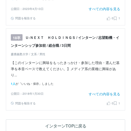
すべての内容を見る
公開日：2023年4月13日
問題を報告する
0
1
Ｕ‐ＮＥＸＴ ＨＯＬＤＩＮＧＳ / インターン / 志望動機・イ
18卒
ンターンシップ参加前 / 総合職 / 3日間
慶應義塾大学 / 文系 / 男性
【このインターンに興味をもったきっかけ・参加した理由・選んだ基
準を本音ベースで教えてください。】メディア系の業種に興味があ
り...
1人
が「いいね・保存」しました
すべての内容を見る
公開日：2018年1月30日
問題を報告する
0
1
インターンTOPに戻る