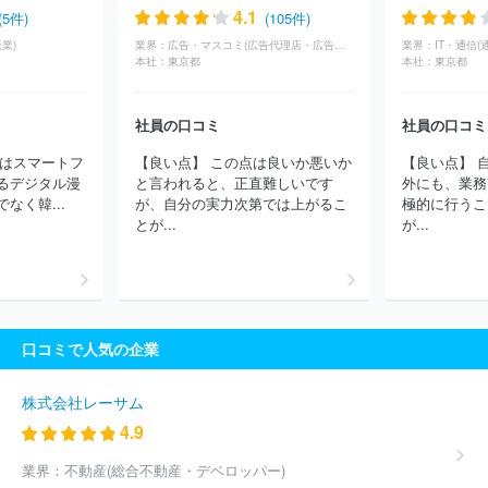
シーリクルートメント
アース環境サービス株式会社
グリーホー
4.1
(5件)
(105件)
ルディングス株式会社
株式会社構造計画研究所
株式会社メディ
業)
業界：
広告・マスコミ(広告代理店・広告制作)
業界：
IT・通信(
サイエンスプラニング
ＧＭＯペイメントゲートウェイ株式会社
本社：
東京都
本社：
東京都
独立行政法人日本貿易振興機構
ＴＯＰＰＡＮホールディングス株
式会社
株式会社永谷園ホールディングス
アデコ株式会社
株式
社員の口コミ
社員の口コミ
会社パソナテック
インフォテック・サービス株式会社
パーソル
テンプスタッフ株式会社
パーソルテクノロジースタッフ株式会社
onはスマートフ
【良い点】 この点は良いか悪いか
【良い点】 
株式会社サニーサイドアップグループ
株式会社ジェイック
ディ
るデジタル漫
と言われると、正直難しいです
外にも、業務
ップ株式会社
株式会社リクルートメディカルキャリア
三菱ケミ
なく韓...
が、自分の実力次第では上がるこ
極的に行うこ
カルシステム株式会社
株式会社フロンティアインターナショナル
とが...
が...
株式会社リクルートスタッフィング
エン株式会社
マンパワーグ
ループ株式会社
ソーバル株式会社
株式会社フルキャストホール
ディングス
キャプラン株式会社
三菱電機エンジニアリング株式
会社
株式会社コーエーテクモホールディングス
ブリッジインタ
ーナショナルグループ株式会社
京西テクノス株式会社
株式会社
口コミで人気の企業
シグマクシス・ホールディングス
株式会社アルプス技研
ＳＢＩ
ホールディングス株式会社
株式会社明電舎
株式会社コングレ
株式会社パソナグループ
ソフトバンクグループ株式会社
株式会
株式会社レーサム
社丸井グループ
株式会社ケーユーホールディングス
東芝プラン
4.9
トシステム株式会社
ヒューマンリソシア株式会社
株式会社コー
セーホールディングス
ＡＫＫＯＤｉＳコンサルティング株式会社
業界：
不動産(総合不動産・デベロッパー)