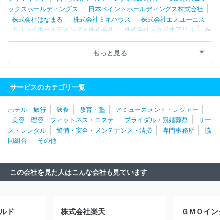
テクノロジー株式会社
フジパングループ本社株式会社
パーソル
ックスホールディングス
日本ペイントホールディングス株式会社
テンプスタッフ株式会社
株式会社パソナグループ
株式会社乃村
株式会社はなまる
株式会社ミキハウス
株式会社エスユーエス
工藝社
三井不動産商業マネジメント株式会社
フューチャー株式
ガリレイホールディングス株式会社
株式会社スタジオアリス
株
会社
イオンフィナンシャルサービス株式会社
株式会社ジェイエ
式会社システムサポートホールディングス
株式会社タナベコンサル
イシーリクルートメント
三井不動産レジデンシャルサービス株式会
ティンググループ
ダイドーグループホールディングス株式会社
もっと見る
社
日研トータルソーシング株式会社
セコム株式会社
株式会社
フジパングループ本社株式会社
三菱自動車エンジニアリング株式
ゼンショーホールディングス
株式会社ジェイック
株式会社マー
会社
ＡＺ‐ＣＯＭ丸和ホールディングス株式会社
株式会社メディ
キュリー
マンパワーグループ株式会社
ウェル
株式会社ホンダテクノフォート
ニッコンホールディング
サービスのカテゴリ一覧
ス株式会社
ＲＸ Ｊａｐａｎ合同会社
株式会社レイヤーズ・コ
ンサルティング
株式会社シミズオクト
株式会社タマディック
ホテル・旅行
飲食
教育・塾
アミューズメント・レジャー
株式会社ベネフィット・ワン
株式会社トリート
日揮ホールディ
美容・理容・フィットネス・エステ
ブライダル・冠婚葬祭
リー
ングス株式会社
三井不動産レジデンシャルサービス株式会社
株
ス・レンタル
警備・安全・メンテナンス・清掃
専門事務所
協
式会社アルトナー
株式会社ワールドストアパートナーズ
株式会
同組合
その他
社マーキュリー
イオン株式会社
株式会社ネオキャリア
株式会
社ヒューマネージ
株式会社コンベンションリンケージ
株式会社
エー・ピーホールディングス
株式会社ジャステック
株式会社第
この会社を見た人はこんな会社も見ています
一ライフグループ
株式会社チェッカーサポート
株式会社レゾナ
ック・ホールディングス
株式会社ベルパーク
株式会社ＢＲＥＸ
Ａ Ｔｅｃｈｎｏｌｏｇｙ
株式会社エル・ティー・エス
株式会
社レジェンド・アプリケーションズ
株式会社キタムラ
ＤＯＷＡ
ルド
株式会社楽天
ホールディングス株式会社
ＮＧＢ株式会社
株式会社ジェイエイ