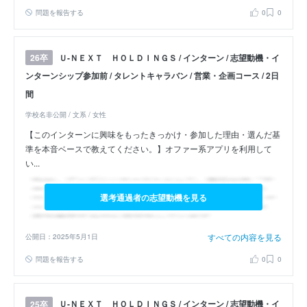
問題を報告する
0
0
Ｕ‐ＮＥＸＴ ＨＯＬＤＩＮＧＳ / インターン / 志望動機・イ
26卒
ンターンシップ参加前 / タレントキャラバン / 営業・企画コース / 2日
間
学校名非公開 / 文系 / 女性
【このインターンに興味をもったきっかけ・参加した理由・選んだ基
準を本音ベースで教えてください。】オファー系アプリを利用して
い...
選考通過者の志望動機を見る
すべての内容を見る
公開日：2025年5月1日
問題を報告する
0
0
Ｕ‐ＮＥＸＴ ＨＯＬＤＩＮＧＳ / インターン / 志望動機・イ
25卒